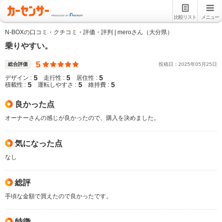
比較リスト
メニュー
N-BOXの口コミ・クチコミ・評価・評判 | meroさん（大分県）
乗りやすい。
5
総合評価
投稿日：
2025
年
05
月
25
日
5
5
5
デザイン :
走行性 :
居住性 :
5
5
5
積載性 :
運転しやすさ :
維持費 :
良かった点
オーナーさんの感じが良かったので、購入を決めました。
気になった点
なし
総評
手頃な金額で買えたので良かったです。
特徴