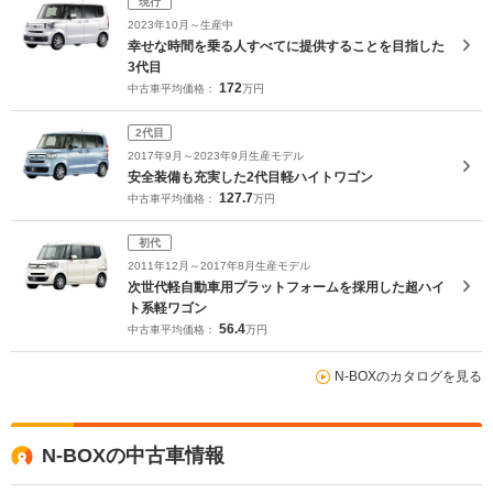
現行
2023年10月～生産中
幸せな時間を乗る人すべてに提供することを目指した
3代目
172
中古車平均価格：
万円
2代目
2017年9月～2023年9月生産モデル
安全装備も充実した2代目軽ハイトワゴン
127.7
中古車平均価格：
万円
初代
2011年12月～2017年8月生産モデル
次世代軽自動車用プラットフォームを採用した超ハイ
ト系軽ワゴン
56.4
中古車平均価格：
万円
N-BOXのカタログを見る
N-BOXの中古車情報