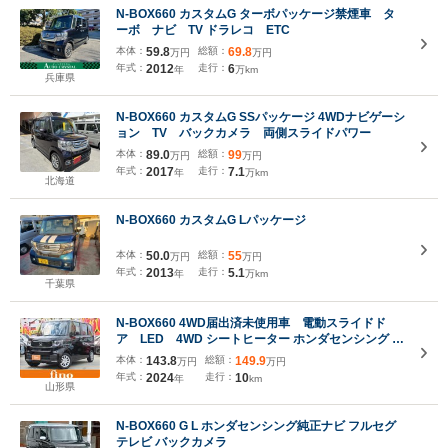
N-BOX660 カスタムG ターボパッケージ禁煙車 タ
ーボ ナビ TV ドラレコ ETC
本体：
59.8
総額：
69.8
万円
万円
年式：
2012
走行：
6
年
万km
兵庫県
N-BOX660 カスタムG SSパッケージ 4WDナビゲーシ
ョン TV バックカメラ 両側スライドパワー
本体：
89.0
総額：
99
万円
万円
年式：
2017
走行：
7.1
年
万km
北海道
N-BOX660 カスタムG Lパッケージ
本体：
50.0
総額：
55
万円
万円
年式：
2013
走行：
5.1
年
万km
千葉県
N-BOX660 4WD届出済未使用車 電動スライドド
ア LED 4WD シートヒーター ホンダセンシング 渋
滞追従機能付アダプティブクルーズコントロール
本体：
143.8
総額：
149.9
万円
万円
LEDヘッドランプ オートハイビーム オートライト ロ
年式：
2024
走行：
10
年
km
ールサンシェード
山形県
N-BOX660 G L ホンダセンシング純正ナビ フルセグ
テレビ バックカメラ