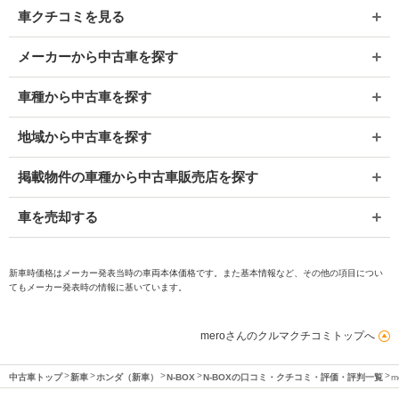
車クチコミを見る
メーカーから中古車を探す
車種から中古車を探す
地域から中古車を探す
掲載物件の車種から中古車販売店を探す
車を売却する
新車時価格はメーカー発表当時の車両本体価格です。また基本情報など、その他の項目につい
てもメーカー発表時の情報に基いています。
meroさんのクルマクチコミトップへ
中古車トップ
新車
ホンダ（新車）
N-BOX
N-BOXの口コミ・クチコミ・評価・評判一覧
m