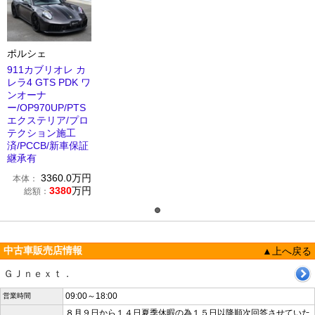
ポルシェ
911カブリオレ カ
レラ4 GTS PDK ワ
ンオーナ
ー/OP970UP/PTS
エクステリア/プロ
テクション施工
済/PCCB/新車保証
継承有
3360.0
万円
本体：
3380
万円
総額：
中古車販売店情報
▲上へ戻る
ＧＪｎｅｘｔ．
09:00～18:00
営業時間
８月９日から１４日夏季休暇の為１５日以降順次回答させていた