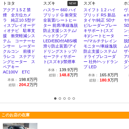
トヨタ
スズキ
スズキ
ホ
NEW!
アクア 1.5 Z 禁
ハスラー 660 ハイ
スイフト 1.2 ハイ
ヴ
煙 全方位カメ
ブリッド G 衝突安
ブリッド RS 新品
e
ラ 純正10.5型デ
全装置/シートヒー
タイヤ/純正 SDナ
ヤ
ィスプレイオーデ
ター 前席/車線逸脱
ビ/レーダーブレー
S
ィオナビ 駐車支
防止支援システム/
キサポート(スズ
ン
援 衝突軽減シス
ヘッドランプ
キ)/シートヒータ
ー
テム コーナーセ
LED/EBD付ABS/横
ー/マルチテレイン
脱
ンサー レーダー
滑り防止装置/アイ
モニター/車線逸脱
ム
クルコン 前後ド
ドリングストップ/
防止支援システム/
ザ
ラレコ ステアリ
セーフティサポー
ドライブレコーダ
ア
ングヒーター ス
ト(スズキ)/禁煙車
ー 社外/ヘッドラン
ダ
ペアキー
プ LED
ン
139.9
万円
本体：
AC100V ETC
148.8
万円
165.8
万円
総額：
本体：
198.8
万円
本体：
180.9
万円
総額：
204.2
万円
総額：
このお店の在庫