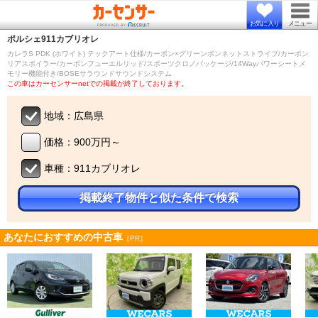
お気に入り
メニュー
ポルシェ
911カブリオレ
カレラS PDK (ホワイト) テックアート仕様/カーボン×グリーンボンネットストライプ/カーボン
リアスポイラー/カーボンフューエルリッド/スポーツクロノパッケージ/14Wayパワーシートメ
モリー機能付き/BOSEサラウンドサウンドシステム
この車はカーセンサーnetでの掲載が終了しております。
地域：広島県
価格：900万円～
車種：911カブリオレ
掲載終了物件と似た条件で検索
あなたにおすすめの中古車
［PR］