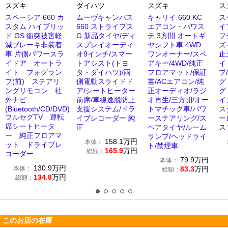
スズキ
ダイハツ
スズキ
ス
スペーシア 660 カ
ムーヴキャンバス
キャリイ 660 KC
ス
スタム ハイブリッ
660 ストライプス
エアコン・パワス
イ
ド GS 衝突被害軽
G 新品タイヤ/ディ
テ 3方開 オートギ
フ
減ブレーキ非装着
スプレイオーディ
ヤシフト車 4WD
ズ
車 片側パワースラ
オ9インチ/スマー
ワンオーナー/スペ
止
イドア オートラ
トアシスト(トヨ
アキー/4WD/純正
イ
イト フォグラン
タ・ダイハツ)/両
フロアマット/保証
プ
プ(前) ステアリ
側電動スライドド
書/ACエアコン/純
グ
ングリモコン 社
ア/シートヒーター
正オーディオ/ラジ
グ
外ナビ
前席/車線逸脱防止
オ再生/三方開/オー
イ
(Bluetooth/CD/DVD)
支援システム/ドラ
トマチック車/パワ
ス
フルセグTV 運転
イブレコーダー 純
ーステアリング/ス
ー
席シートヒータ
正
ペアタイヤ/ルーム
ス
ー 純正フロアマ
ランプ/ヘッドライ
158.1
万円
本体：
ット ドライブレ
ト/禁煙車
165.9
万円
総額：
コーダー
79.9
万円
本体：
130.9
万円
本体：
83.3
万円
総額：
134.8
万円
総額：
このお店の在庫