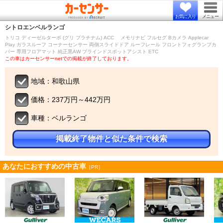
お気に入り
メニュー
シトロエン
ベルランゴ
トリコ ディーゼルターボ (グリ プラチナム) ACC メモリナビ フルセグ Bカメラ Applecar
Play ガラスルーフ コーナーセンサー 両側スライドドア ルーフレール フロントフォグランプカ
バー 専用フロアマット 純正黒AW ブラインドスポットアシスト ETC
この車はカーセンサーnetでの掲載が終了しております。
地域：和歌山県
価格：237万円～442万円
車種：ベルランゴ
掲載終了物件と似た条件で検索
あなたにおすすめの中古車
［PR］