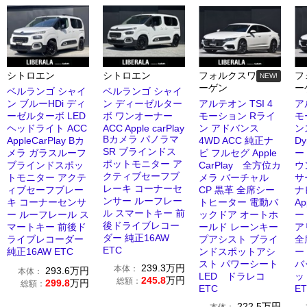
シトロエン
シトロエン
フォルクスワ
フ
NEW!
ーゲン
ー
ベルランゴ シャイ
ベルランゴ シャイ
ン ブルーHDi ディ
ン ディーゼルター
アルテオン TSI 4
ア
ーゼルターボ LED
ボ ワンオーナー
モーション Rライ
モ
ヘッドライト ACC
ACC Apple carPlay
ン アドバンス
ン
Bカメラ パノラマ
AppleCarPlay Bカ
4WD ACC 純正ナ
D
SR ブラインドス
メラ ガラスルーフ
ビ フルセグ Apple
ー
ポットモニター ア
ブラインドスポッ
CarPlay 全方位カ
ウ
クティブセーフブ
トモニター アクテ
メラ バーチャル
サ
レーキ コーナーセ
ィブセーフブレー
CP 黒革 全席シー
ナ
ンサー ルーフレー
キ コーナーセンサ
トヒーター 電動バ
Ap
ル スマートキー 前
ー ルーフレール ス
ックドア オートホ
ー
後ドライブレコー
マートキー 前後ド
ールド レーンキー
ア
ダー 純正16AW
ライブレコーダー
プアシスト ブライ
全
ETC
純正16AW ETC
ンドスポットアシ
ー
スト パワーシート
バ
239.3
万円
本体：
293.6
万円
本体：
LED ドラレコ
ッ
245.8
万円
総額：
299.8
万円
総額：
ETC
E
222.5
万円