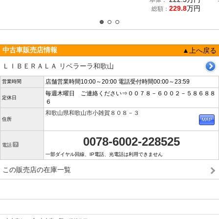
本体：
229.8
万円
総額：
中古車販売店情報
▲上へ戻る
ＬＩＢＥＲＡＬＡ リベラーラ和歌山
店舗営業時間10:00～20:00 電話受付時間00:00～23:59
営業時間
毎週木曜日 ご連絡ください⇒００７８－６００２－５８６８８
定休日
６
和歌山県和歌山市小雑賀８０８－３
住所
0078-6002-228525
電話
一部ダイヤル回線、IP電話、光電話は利用できません
この販売店の在庫一覧