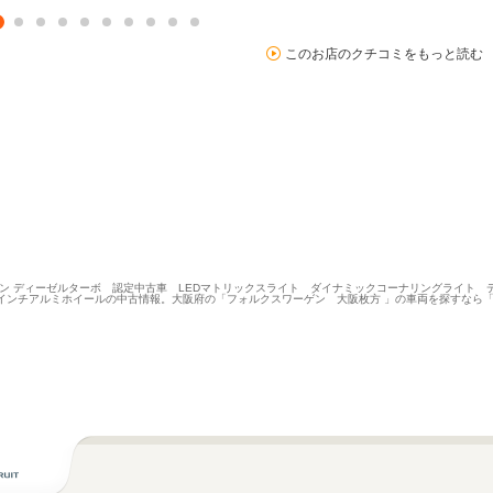
このお店のクチコミをもっと読む
ション ディーゼルターボ 認定中古車 LEDマトリックスライト ダイナミックコーナリングライト
インチアルミホイールの中古情報。大阪府の「フォルクスワーゲン 大阪枚方 」の車両を探すなら