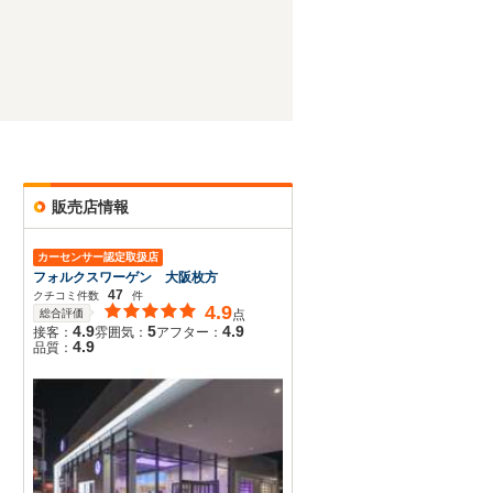
販売店情報
カーセンサー認定取扱店
フォルクスワーゲン 大阪枚方
47
クチコミ件数
件
4.9
総合評価
点
4.9
5
4.9
接客：
雰囲気：
アフター：
4.9
品質：