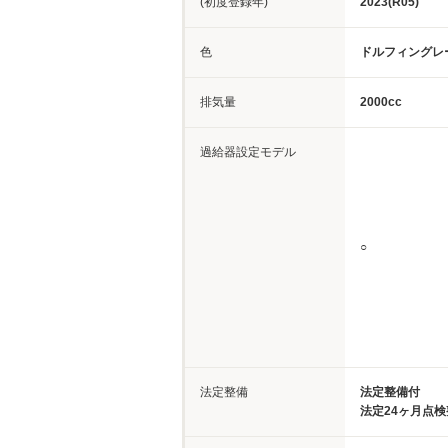
(初度登録年)
2023(R05)
色
ドルフィングレ
排気量
2000cc
過給器設定モデル
○
法定整備
法定整備付
法定24ヶ月点