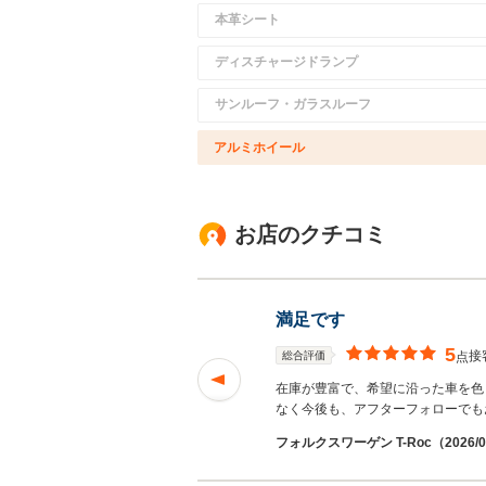
本革シート
ディスチャージドランプ
サンルーフ・ガラスルーフ
アルミホイール
お店のクチコミ
満足です
5
接
総合評価
点
在庫が豊富で、希望に沿った車を色
なく今後も、アフターフォローでも
フォルクスワーゲン T-Roc（2026/