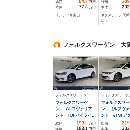
84
309
.8
総額
万円
総額
ントロール バックモ
ンナーミラー
77
292
.8
本体
万円
本体
ニター ETC スマート
ETC2.0 パド
インディオ富山
ネクステージ 岡
キー 充電用USBソケ
ト Bluetoo
店…
ット 社外アルミホイ
プロパイロット
ール LEDヘッドライ
側電動スライド
ト レーンキープアシ
ア オートブレ
フォルクスワーゲン 大
スト
ホールド 純正
ンチアルミ
フォルクスワーゲン
フォルクスワーゲ
フォルクスワーゲ
フォルクスワー
ン ゴルフヴァリア
ン ゴルフヴァ
ント TDI ハイライン
ント eTSI ア
マ...
ブ ...
199
219
.9
総額
万円
総額
183
203
.1
本体
万円
本体