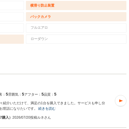
横滑り防止装置
バックカメラ
フルエアロ
ローダウン
5
5
5
5
客：
雰囲気：
アフター：
品質：
々紹介いただけて、満足の1台を購入できました。サービスも申し分
お世話になりたいです。
続きを読む
07購入）
2026/07/20投稿
ルネさん