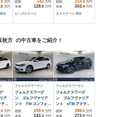
143
214
.9
.9
万円
総額
万円
総額
万円
ージ・HDDナビ・リ
禁煙車 ドラレコ
128
203
.5
.0
.4
万円
本体
万円
本体
万円
ルシフ
アカメラ・純正リモ
コーナーセンサー
崎美合
ビッグステージ
ネクステージ 津店
th再生
コンエンジンスター
スマートキー LED
 両
ター・ドライブレコ
ヘッド ビルトイン
ド
ーダー・PPX/DD-
ETC 純正17インチ
ーキ
V6&TOYOオープンカ
アルミ 車線逸脱警
阪枚方 の中古車をご紹介！
16イ
ントリーR/T・運転席
報 オートライト
アームレスト・ウイ
オートエアコン
ンカー付きドアミラ
ー
ン
フォルクスワーゲン
フォルクスワーゲン
ゲ
フォルクスワーゲ
フォルクスワーゲ
リア
ン ゴルフヴァリア
ン ゴルフヴァリア
クティ
ント TSI コンフォー
ント eTSI アクティ
ト...
ブ ...
159
289
.9
.9
.9
万円
総額
万円
総額
万円
143
273
.9
.2
.9
万円
本体
万円
本体
万円