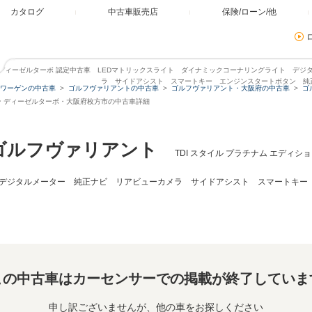
カタログ
中古車販売店
保険/ローン/他
ョン ディーゼルターボ 認定中古車 LEDマトリックスライト ダイナミックコーナリングライト デ
ラ サイドアシスト スマートキー エンジンスタートボタン 純正
ワーゲンの中古車
ゴルフヴァリアントの中古車
ゴルフヴァリアント・大阪府の中古車
ゴ
ョン ディーゼルターボ・大阪府枚方市の中古車詳細
ゴルフヴァリアント
TDI スタイル プラチナム エディ
デジタルメーター 純正ナビ リアビューカメラ サイドアシスト スマートキー 
この中古車はカーセンサーでの掲載が終了していま
申し訳ございませんが、他の車をお探しください