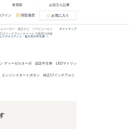
車買取
お役立ち記事
ログイン
閲覧履歴
お気に入り
ジタルメーター 純正ナビ リアビューカメ
サイトマップ
17インチアルミホイール 大阪府の詳細
ルフヴァリアント・枚方市の中古車
ション ディーゼルターボ 認定中古車 LEDマトリッ
エンジンスタートボタン 純正17インチアルミ
す