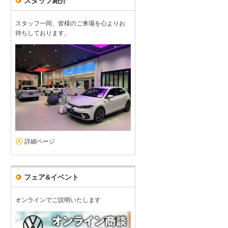
スタッフ紹介
スタッフ一同、皆様のご来場を心よりお
待ちしております。
詳細ページ
とても丁寧に対応いただきました
5
5
5
5
接客：
雰囲気：
アフター：
品質：
総合評価
点
フェア&イベント
中古車の購入にもかかわらず、店の皆さんに大変親切に対応いただき、
りがとうございました。
続きを読む
オンラインでご説明いたします
フォルクスワーゲン ポロ（2025/11購入）
2025/11/01投稿
Ｍａｔｔさ