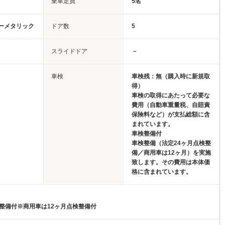
乗車定員
5名
ーメタリック
ドア数
5
スライドドア
－
車検
車検残：無（購入時に新規取
得）
車検の取得にあたって必要な
費用（自動車重量税、自賠責
保険料など）が支払総額に含
まれています。
車検整備付
車検整備（法定24ヶ月点検整
備／商用車は12ヶ月）を実施
致します。その費用は本体価
格に含まれています。
検整備付※商用車は12ヶ月点検整備付