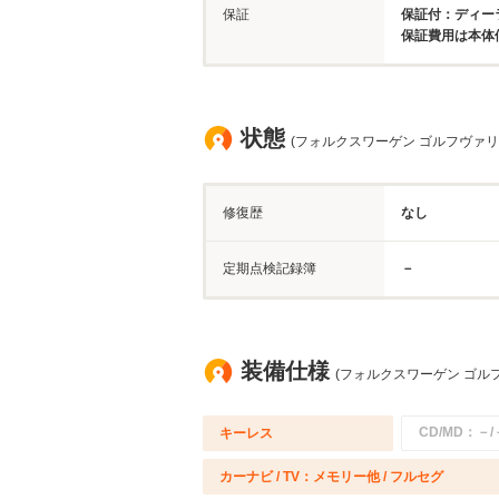
保証
保証付：ディー
保証費用は本体
状態
(フォルクスワーゲン ゴルフヴァリ
修復歴
なし
定期点検記録簿
－
装備仕様
(フォルクスワーゲン ゴル
CD/MD：－/
キーレス
カーナビ / TV：メモリー他 / フルセグ