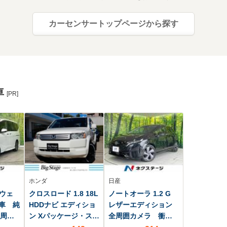
カーセンサートップページから探す
車
[PR]
ホンダ
日産
イウェ
クロスロード 1.8 18L
ノートオーラ 1.2 G
煙車 純
HDDナビ エディショ
レザーエディション
全周囲
ン Xパッケージ・スマ
全周囲カメラ 衝突
ルイ
ートスタイルパッケ
被害軽減システム