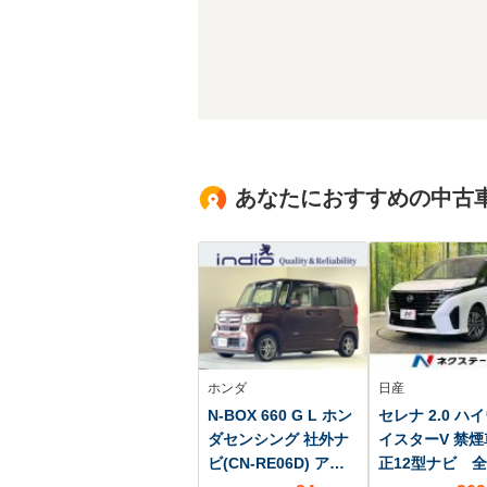
あなたにおすすめの中古
ホンダ
日産
N-BOX 660 G L ホン
セレナ 2.0 ハ
ダセンシング 社外ナ
イスターV 禁
ビ(CN-RE06D) アダ
正12型ナビ 
プティブクルーズコ
カメラ デジタ