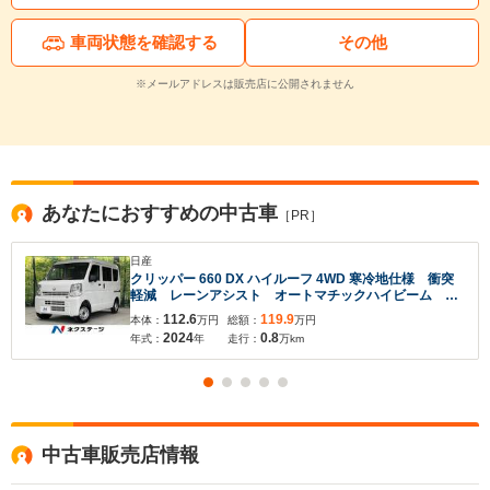
車両状態を確認する
その他
※メールアドレスは販売店に公開されません
あなたにおすすめの中古車
［PR］
日産
クリッパー 660 DX ハイルーフ 4WD 寒冷地仕様 衝突
軽減 レーンアシスト オートマチックハイビーム 横
滑防止装置
112.6
119.9
本体：
万円
総額：
万円
2024
0.8
年式：
年
走行：
万km
中古車販売店情報