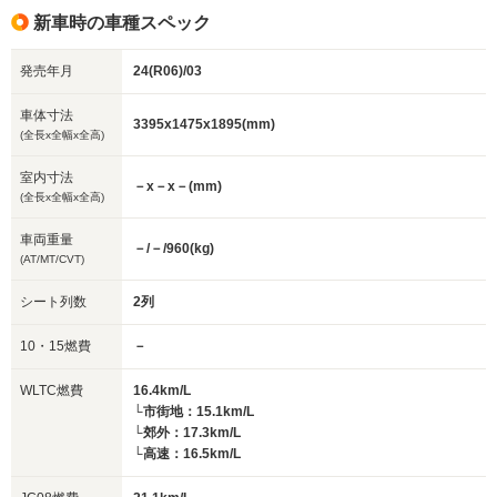
新車時の車種スペック
発売年月
24(R06)/03
車体寸法
3395x1475x1895(mm)
(全長x全幅x全高)
室内寸法
－x－x－(mm)
(全長x全幅x全高)
車両重量
－/－/960(kg)
(AT/MT/CVT)
シート列数
2列
10・15燃費
－
WLTC燃費
16.4km/L
└市街地：15.1km/L
└郊外：17.3km/L
└高速：16.5km/L