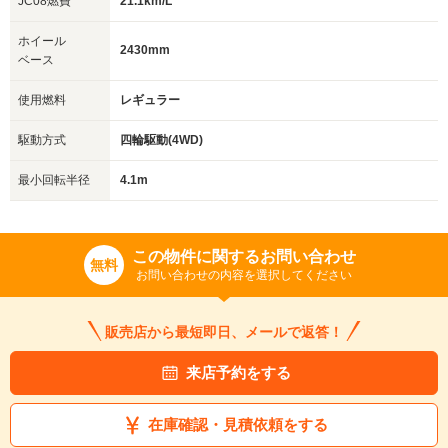
JC08燃費
21.1km/L
ホイール
2430mm
ベース
使用燃料
レギュラー
駆動方式
四輪駆動(4WD)
最小回転半径
4.1m
この物件に関するお問い合わせ
無料
お問い合わせの内容を選択してください
販売店から最短即日、メールで返答！
来店予約をする
在庫確認・見積依頼をする