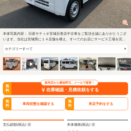
本体写真内容：
日産サティオ宮城石巻店中古車をご覧頂き誠にありがとうござ
います。当社は宮城県に１４店舗を構え、すべてのお店にサービス工場を完
備。お客様の…
販売店から最短即日、メールで返答！
無
在庫確認・見積依頼をする
料
無
無
車両状態を確認する
来店予約をする
料
料
支払総額(税込)
本体価格(税込)