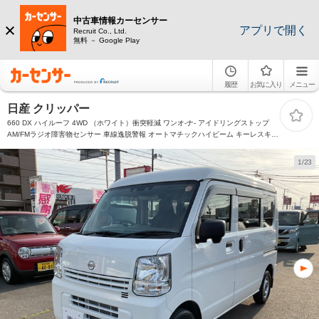
中古車情報カーセンサー
アプリで開く
Recruit Co., Ltd.
無料 － Google Play
履歴
お気に入り
メニュー
日産 クリッパー
660 DX ハイルーフ 4WD （ホワイト）衝突軽減 ワンオ-ナ- アイドリングストップ
AM/FMラジオ障害物センサー 車線逸脱警報 オートマチックハイビーム キーレスキー
エアコン パワステ 前席パワーウィンドウ 両側スライドドア 走行4000km
1/23