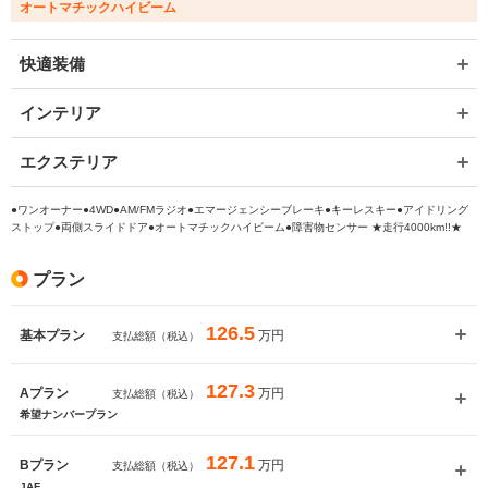
オートマチックハイビーム
快適装備
インテリア
エクステリア
●ワンオーナー●4WD●AM/FMラジオ●エマージェンシーブレーキ●キーレスキー●アイドリング
ストップ●両側スライドドア●オートマチックハイビーム●障害物センサー ★走行4000km!!★
プラン
126.5
万円
基本プラン
支払総額（税込）
127.3
万円
Aプラン
支払総額（税込）
希望ナンバープラン
127.1
万円
Bプラン
支払総額（税込）
JAF