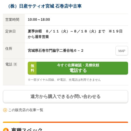
（株）日産サティオ宮城 石巻店中古車
営業時間
10:00～18:00
定休日
夏季休暇 ８／１１（火）～８／１８（火）まで ※１９日
から通常営業
住所
宮城県石巻市門脇字二番谷地６－２
MAP
電話
今すぐ在庫確認・見積依頼
無
電話する
料
※一部ダイヤル回線、IP電話、光電話は利用できません
遠方から購入できるか問い合わせる
この販売店の在庫一覧
車種スペック