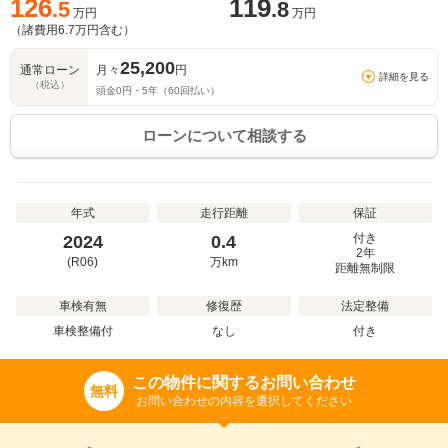
126
119
.5
.8
万円
万円
（諸費用
6.7
万円含む）
25,200
通常ローン
月々
円
詳細を見る
（税込）
頭金
0
円・
5
年（
60
回払い）
ローンについて相談する
年式
走行距離
保証
付き
2024
0.4
2年
(R06)
万
km
距離無制限
車検有無
修復歴
法定整備
車検整備付
なし
付き
この物件に関するお問い合わせ
無料
お問い合わせの内容を選択してください