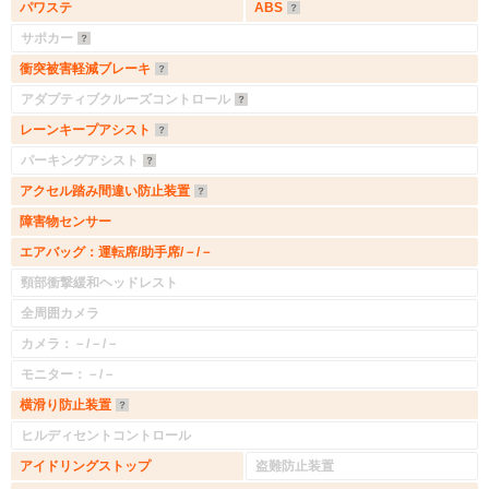
パワステ
ABS
サポカー
衝突被害軽減ブレーキ
アダプティブクルーズコントロール
レーンキープアシスト
パーキングアシスト
アクセル踏み間違い防止装置
入力途中の情報を保存しますか？
障害物センサー
※次回問い合わせをする際に自動入力されます
エアバッグ：運転席/助手席/－/－
※保存された情報は
90
日で破棄されます
頸部衝撃緩和ヘッドレスト
全周囲カメラ
いいえ
はい
カメラ：－/－/－
モニター：－/－
横滑り防止装置
ヒルディセントコントロール
アイドリングストップ
盗難防止装置