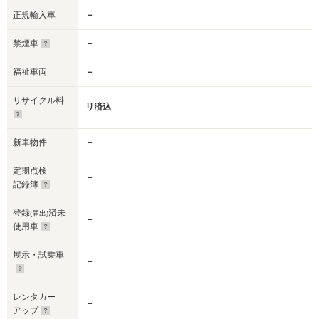
正規輸入車
－
禁煙車
－
福祉車両
－
リサイクル料
リ済込
新車物件
－
定期点検
－
記録簿
登録
済未
(届出)
－
使用車
展示・試乗車
－
レンタカー
－
アップ