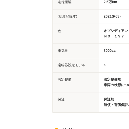
走行距離
2.6万km
(初度登録年)
2021(R03)
色
オプシディア
ＮＯ １９７
排気量
3000cc
過給器設定モデル
○
法定整備
法定整備無
車両の状態につ
保証
保証無
無償・有償保証