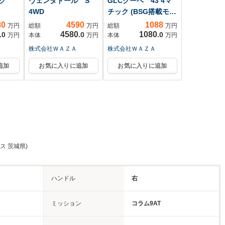
ング
ヴェンタドール S
GLCクーペ 43 4マ
4WD
チック (BSG搭載モデ
ル)...
80
4590
1088
万円
総額
万円
総額
万円
4580
1080
.0
.0
.0
万円
本体
万円
本体
万円
株式会社ＷＡＺＡ
株式会社ＷＡＺＡ
追加
お気に入りに追加
お気に入りに追加
ス 茨城県)
ハンドル
右
ミッション
コラム9AT