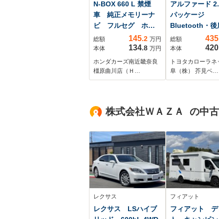
N-BOX 660 L 禁煙
アルファード 2.5
車 純正メモリーナ
パッケージ
ビ フルセグ ホン
Bluetooth・
ダセンシング LED
ター・CD・DV
145
435
.2
総額
万円
総額
ヘッドライト クル
キ・ステアリン
134
420
.8
本体
万円
本体
ーズコントロール
ーター・サンル
ホンダカーズ南近畿奈良
トヨタカローラネ
シートヒーター
フ・AC100W
橿原曲川店（Ｈ…
阜（株） 芥見ベ…
CD DVD SD
USB U-
SelectPlemium2年間
株式会社ＷＡＺＡ の中
走行無制限保証
レクサス
フィアット
レクサス LSハイブ
フィアット デ