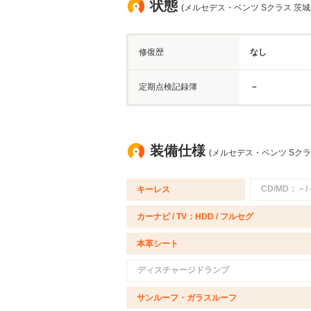
状態
(メルセデス・ベンツ Sクラス 茨城
修復歴
なし
定期点検記録簿
－
装備仕様
(メルセデス・ベンツ Sクラ
CD/MD：－/
キーレス
カーナビ / TV：HDD / フルセグ
本革シート
ディスチャージドランプ
サンルーフ・ガラスルーフ