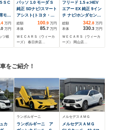
 S C
パッソ 1.0 モーダ S
フリード 1.5 e:HEV
純正 SDナビ/スマート
エアー EX 純正 9イン
後席モニ
アシスト(トヨタ・ダ
チ ナビ/ホンダセンシ
Dデッ
イハツ)/ドライブレコ
ング/両側電動スライ
100
342
.4
.9
.8
万円
総額
万円
総額
万円
グヒ
ーダー 前後/ヘッドラ
ドドア/シートヒータ
85
330
.0
.7
.3
万円
本体
万円
本体
万円
ー
ンプ LED/Bluetooth
ー 前席/車線逸脱防止
ッツ岐
ＷＥＣＡＲＳ（ウィーカ
ＷＥＣＡＲＳ（ウィーカ
接続/ETC/バックモニ
支援システム/登録済
ーズ） 春日井店…
ーズ） 岡山店…
ター/フルセグTV/DVD
未使用車/ヘッドラン
プ LED/USBジャッ
ク/Bluetooth接続
古車をご紹介！
ランボルギーニ
メルセデスＡＭＧ
ュカ
ランボルギーニ ア
メルセデスＡＭＧ