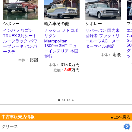
シボレー
輸入車その他
シボレー
フ
インパラ ワゴン
ナッシュ メトロポ
サバーバン 国内未
エ
TRUEX 3列シート
リタン
登録者 ファクトリ
Cu
Su
ルーフラック パワ
Metropolitan
ールーフAC メー
5
1500cc 3MT ニュ
ーブレーキ バンパ
ターマイル表記
グ
ーインテリア 本国
ーステ
応談
本体：
ッ
並行
応談
本体：
315.0
万円
本体：
345
万円
総額：
中古車販売店情報
▲上へ戻る
グリース