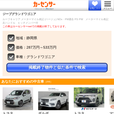
お気に入り
メニュー
ジープ
グランドワゴニア
ルーフキャリア メーターマイル表記 (ベージュ) NOx・PM適合 PS PW メーターマイル表記
左ハンドル ヒッチメンバー付
この車はカーセンサーnetでの掲載が終了しております。
地域：静岡県
価格：287万円～533万円
車種：グランドワゴニア
掲載終了物件と似た条件で検索
あなたにおすすめの中古車
［PR］
トヨタ
ボルボ
トヨタ
マ