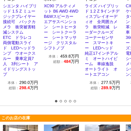
シエンタ ハイブリ
XC90 アルティメ
ライズ ハイブリッ
CX
ッド 1.5 Z ミュー
ット B6 AWD 4WD
ド 1.2 Z 9インチデ
ケ
ジックプレイヤー
B&Wスピーカー
ィスプレイオーデ
タ
接続可 バックカ
エアサスペンショ
ィオ 全周囲カメ
ン
メラ 衝突被害軽
ン シートヒータ
ラ 衝突軽減 レ
革
減システム
ー シートクーラ
ーダークルーズ
車
ETC ドラレコ
ー シートマッサ
コーナーセンサ
3
両側電動スライ
ージ クリスタル
ー スマートキ
ー
ド LEDヘッドラ
シフトノブ
ー LEDヘッド
ズ
ンプ ウオークス
純正17インチアル
電
459.8
万円
本体：
ルー 乗車定員7
ミ オートハイビ
シ
484
万円
総額：
人 3列シート ア
ーム 車線逸脱
メ
イドリングストッ
オートライト オ
シ
プ
ートエアコン
ン
290.0
万円
277.5
万円
本体：
本体：
298.4
万円
289.9
万円
総額：
総額：
このお店の在庫