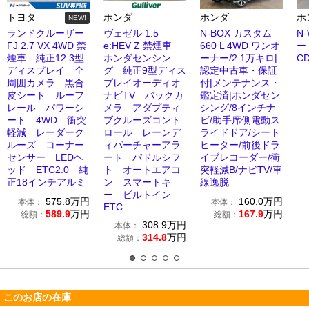
トヨタ
ホンダ
ホンダ
ホ
NEW!
ランドクルーザー
ヴェゼル 1.5
N-BOX カスタム
N-
FJ 2.7 VX 4WD 禁
e:HEV Z 禁煙車
660 L 4WD ワンオ
ー
煙車 純正12.3型
ホンダセンシン
ーナー/2.1万キロ|
C
ディスプレイ 全
グ 純正9型ディス
認定中古車・保証
周囲カメラ 黒合
プレイオーディオ
付|メンテナンス・
皮シート ルーフ
ナビTV バックカ
鑑定済|ホンダセン
レール パワーシ
メラ アダプティ
シング/8インチナ
ート 4WD 衝突
ブクルーズコント
ビ/助手席側電動ス
軽減 レーダーク
ロール レーンデ
ライドドア/シート
ルーズ コーナー
ィパーチャーアラ
ヒーター/前後ドラ
センサー LEDヘ
ート パドルシフ
イブレコーダー/衝
ッド ETC2.0 純
ト オートエアコ
突軽減B/ナビTV/車
正18インチアルミ
ン スマートキ
線逸脱
ー ビルトイン
575.8
万円
160.0
万円
本体：
本体：
ETC
589.9
万円
167.9
万円
総額：
総額：
308.9
万円
本体：
314.8
万円
総額：
このお店の在庫