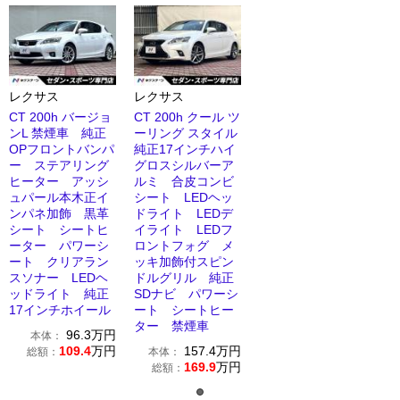
レクサス
レクサス
CT 200h バージョ
CT 200h クール ツ
ンL 禁煙車 純正
ーリング スタイル
OPフロントバンパ
純正17インチハイ
ー ステアリング
グロスシルバーア
ヒーター アッシ
ルミ 合皮コンビ
ュパール本木正イ
シート LEDヘッ
ンパネ加飾 黒革
ドライト LEDデ
シート シートヒ
イライト LEDフ
ーター パワーシ
ロントフォグ メ
ート クリアラン
ッキ加飾付スピン
スソナー LEDヘ
ドルグリル 純正
ッドライト 純正
SDナビ パワーシ
17インチホイール
ート シートヒー
ター 禁煙車
96.3
万円
本体：
109.4
万円
157.4
万円
総額：
本体：
169.9
万円
総額：