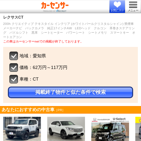
お気に入り
メニュー
レクサス
CT
200h クリエイティブ テキスタイル インテリア (ホワイトパールクリスタルシャイン) 禁煙車
メーカーナビ バックカメラ 純正17インチAW LEDヘッド クルコン 革巻きステアリン
グ パドルシフト 黒革 シートヒーター パワーシート シートメモリ スマートキー オ
ートエアコン
この車はカーセンサーnetでの掲載が終了しております。
地域：愛知県
価格：62万円～117万円
車種：CT
掲載終了物件と似た条件で検索
あなたにおすすめの中古車
［PR］