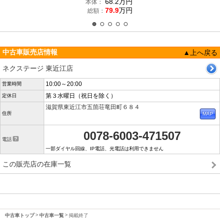
68.2
万円
本体：
79.9
万円
総額：
中古車販売店情報
▲上へ戻る
ネクステージ 東近江店
10:00～20:00
営業時間
第３水曜日（祝日を除く）
定休日
滋賀県東近江市五箇荘竜田町６８４
住所
0078-6003-471507
電話
一部ダイヤル回線、IP電話、光電話は利用できません
この販売店の在庫一覧
中古車トップ
中古車一覧
掲載終了