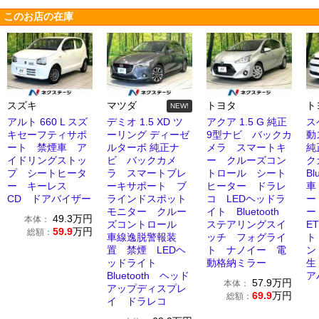
このお店の在庫
スズキ
マツダ
トヨタ
ト
NEW!
アルト 660 L スズ
デミオ 1.5 XD ツ
アクア 1.5 G 純正
ス
キセーフティサポ
ーリング ディーゼ
9型ナビ バックカ
動
ート 禁煙車 ア
ルターボ 純正ナ
メラ スマートキ
純
イドリングストッ
ビ バックカメ
ー クルーズコン
ク
プ シートヒータ
ラ スマートブレ
トロール シート
Bl
ー キーレス
ーキサポート ブ
ヒーター ドラレ
車
CD ドアバイザー
ラインドスポット
コ LEDヘッドラ
ー
モニター クルー
イト Bluetooth
ー
49.3
万円
本体：
ズコントロール
ステアリングスイ
E
59.9
万円
総額：
車線逸脱警報装
ッチ フォグライ
ト
置 禁煙 LEDヘ
ト ナノイー 電
ン
ッドライト
動格納ミラー
生
Bluetooth ヘッド
ア
57.9
万円
本体：
アップディスプレ
69.9
万円
総額：
イ ドラレコ