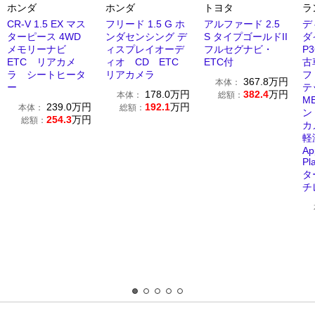
ホンダ
ホンダ
トヨタ
ラ
CR-V 1.5 EX マス
フリード 1.5 G ホ
アルファード 2.5
デ
ターピース 4WD
ンダセンシング デ
S タイプゴールドII
ダ
メモリーナビ
ィスプレイオーデ
フルセグナビ・
P
ETC リアカメ
ィオ CD ETC
ETC付
古
ラ シートヒータ
リアカメラ
フ
367.8
万円
本体：
ー
178.0
万円
382.4
万円
本体：
総額：
M
239.0
万円
192.1
万円
本体：
総額：
ン
254.3
万円
総額：
カ
軽
A
P
タ
チ