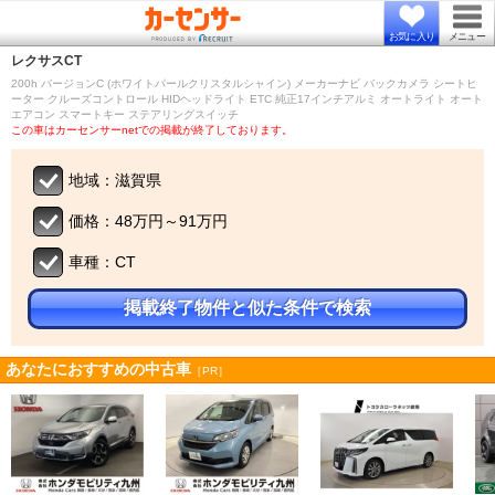
お気に入り
メニュー
レクサス
CT
200h バージョンC (ホワイトパールクリスタルシャイン) メーカーナビ バックカメラ シートヒ
ーター クルーズコントロール HIDヘッドライト ETC 純正17インチアルミ オートライト オート
エアコン スマートキー ステアリングスイッチ
この車はカーセンサーnetでの掲載が終了しております。
地域：滋賀県
価格：48万円～91万円
車種：CT
掲載終了物件と似た条件で検索
あなたにおすすめの中古車
［PR］