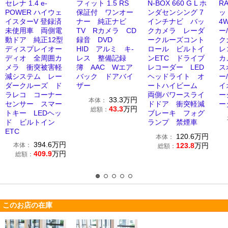
セレナ 1.4 e-
フィット 1.5 RS
N-BOX 660 G L ホ
R
POWER ハイウェ
保証付 ワンオー
ンダセンシング 7
ッド
イスターV 登録済
ナー 純正ナビ
インチナビ バッ
4
未使用車 両側電
TV Rカメラ CD
クカメラ レーダ
ー
動ドア 純正12型
録音 DVD
ークルーズコント
ク
ディスプレイオー
HID アルミ キ-
ロール ビルトイ
レ
ディオ 全周囲カ
レス 整備記録
ンETC ドライブ
カ
メラ 衝突被害軽
簿 AAC Wエア
レコーダー LED
ス
減システム レー
バック ドアバイ
ヘッドライト オ
ー
ダークルーズ ド
ザー
ートハイビーム
イ
ラレコ コーナー
両側パワースライ
ー
33.3
万円
本体：
センサー スマー
ドドア 衝突軽減
ー
43.3
万円
総額：
トキー LEDヘッ
ブレーキ フォグ
ド ビルトイン
ランプ 禁煙車
ETC
120.6
万円
本体：
394.6
万円
本体：
123.8
万円
総額：
409.9
万円
総額：
このお店の在庫