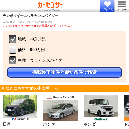
お気に入り
メニュー
ランボルギーニ
ウラカンスパイダー
EVO (LDF) 4WD (グレー) Grigio Lynx
この車はカーセンサーnetでの掲載が終了しております。
地域：神奈川県
価格：900万円～
車種：ウラカンスパイダー
掲載終了物件と似た条件で検索
あなたにおすすめの中古車
［PR］
日産
ホンダ
ホンダ
ト