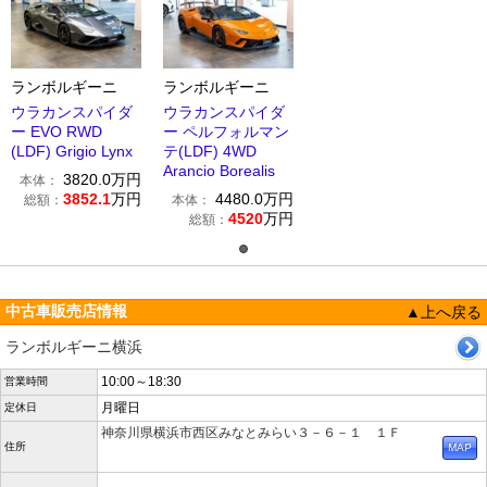
ランボルギーニ
ランボルギーニ
ウラカンスパイダ
ウラカンスパイダ
ー EVO RWD
ー ペルフォルマン
(LDF) Grigio Lynx
テ(LDF) 4WD
Arancio Borealis
3820.0
万円
本体：
3852.1
万円
4480.0
万円
総額：
本体：
4520
万円
総額：
中古車販売店情報
▲上へ戻る
ランボルギーニ横浜
10:00～18:30
営業時間
月曜日
定休日
神奈川県横浜市西区みなとみらい３－６－１ １Ｆ
住所