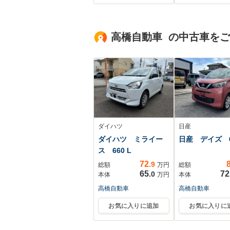
続/ETC/ABS/横滑り防
止装置/クルーズコン
トロール/バックモニ
高橋自動車 の中古車を
ター
ダイハツ
日産
ダイハツ ミライー
日産 デイズ 6
ス 660 L
72
.9
総額
万円
総額
65
72
.0
本体
万円
本体
高橋自動車
高橋自動車
お気に入りに追加
お気に入りに