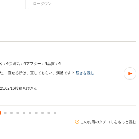
ローダウン
4
4
4
4
客：
雰囲気：
アフター：
品質：
た。 直せる所は、直してもらい。満足です？
続きを読む
025/02/16投稿
ちびさん
このお店のクチコミをもっと読む