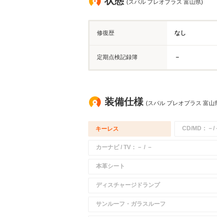
状態
(スバル プレオプラス 富山県)
修復歴
なし
定期点検記録簿
－
装備仕様
(スバル プレオプラス 富山
CD/MD：－/
キーレス
カーナビ / TV：－ / －
本革シート
ディスチャージドランプ
サンルーフ・ガラスルーフ