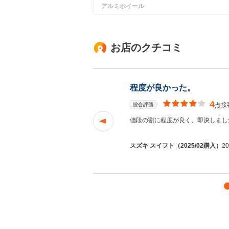
アルミホイール
お店のクチコミ
程度が良かった。
4
接
総合評価
点
ろも含めて）に説明
値段の割に程度が良く、即決しまし
を読む
スズキ スイフト（2025/02購入）
2