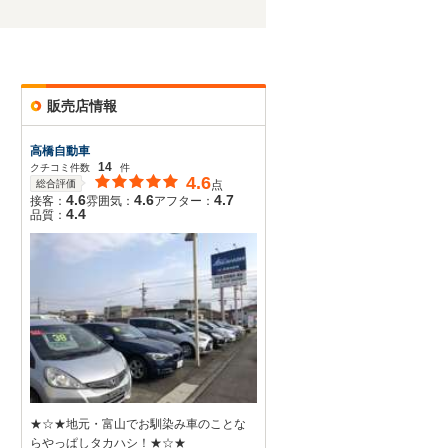
販売店情報
高橋自動車
14
クチコミ件数
件
4.6
総合評価
点
4.6
4.6
4.7
接客：
雰囲気：
アフター：
4.4
品質：
★☆★地元・富山でお馴染み車のことな
らやっぱしタカハシ！★☆★