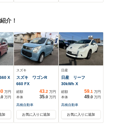
ト オートエアコ
ティパッケージ オ
ン Bluetooth
ートトランク LED
ヘッドライト バッ
ご紹介！
クカメラ
Bluetooth 前後セン
サー USB
スズキ
日産
60 X
スズキ ワゴンR
日産 リーフ
660 FX
30kWh X
80
43
59
.2
.1
万円
総額
万円
総額
万円
35
49
.0
.0
.0
万円
本体
万円
本体
万円
高橋自動車
高橋自動車
追加
お気に入りに追加
お気に入りに追加