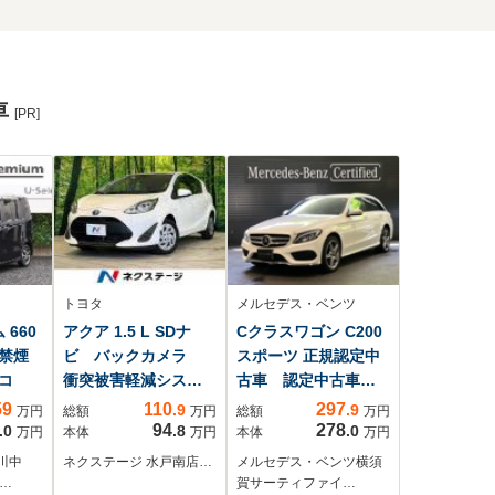
車
[PR]
トヨタ
メルセデス・ベンツ
 660
アクア 1.5 L SDナ
Cクラスワゴン C200
禁煙
ビ バックカメラ
スポーツ 正規認定中
コ
衝突被害軽減システ
古車 認定中古車保
ム 禁煙車 コーナ
証2年付き 禁煙車
59
110
297
.9
.9
万円
総額
万円
総額
万円
ーセンサー LEDヘ
シートヒーター メ
94
278
.0
.8
.0
万円
本体
万円
本体
万円
ッド ETC 車線逸
モリー付き電動シー
川中
ネクステージ 水戸南店…
メルセデス・ベンツ横須
脱警報 オートライ
ト レーダーセーフ
…
賀サーティファイ…