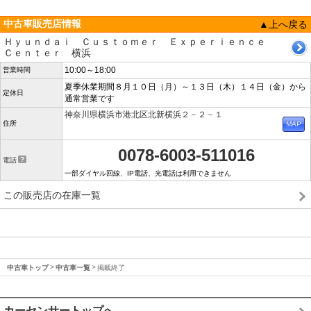
中古車販売店情報
▲上へ戻る
Ｈｙｕｎｄａｉ Ｃｕｓｔｏｍｅｒ Ｅｘｐｅｒｉｅｎｃｅ
Ｃｅｎｔｅｒ 横浜
10:00～18:00
営業時間
夏季休業期間８月１０日（月）～１３日（木）１４日（金）から
定休日
通常営業です
神奈川県横浜市港北区北新横浜２－２－１
住所
0078-6003-511016
電話
一部ダイヤル回線、IP電話、光電話は利用できません
この販売店の在庫一覧
中古車トップ
中古車一覧
掲載終了
カーセンサートップへ