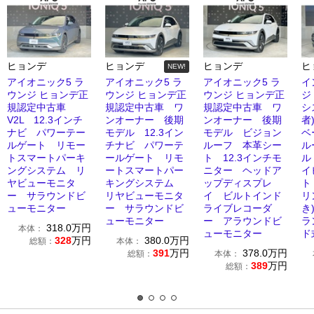
ヒョンデ
ヒョンデ
ヒョンデ
ヒ
NEW!
アイオニック5 ラ
アイオニック5 ラ
アイオニック5 ラ
イ
ウンジ ヒョンデ正
ウンジ ヒョンデ正
ウンジ ヒョンデ正
ジ
規認定中古車
規認定中古車 ワ
規認定中古車 ワ
シ
V2L 12.3インチ
ンオーナー 後期
ンオーナー 後期
者
ナビ パワーテー
モデル 12.3イン
モデル ビジョン
ベ
ルゲート リモー
チナビ パワーテ
ルーフ 本革シー
ル
トスマートパーキ
ールゲート リモ
ト 12.3インチモ
ル
ングシステム リ
ートスマートパー
ニター ヘッドア
イ
ヤビューモニタ
キングシステム
ップディスプレ
ト
ー サラウンドビ
リヤビューモニタ
イ ビルトインド
リ
ューモニター
ー サラウンドビ
ライブレコーダ
き
ューモニター
ー アラウンドビ
ラ
318.0
万円
本体：
ューモニター
ド
328
万円
380.0
万円
総額：
本体：
391
万円
378.0
万円
総額：
本体：
389
万円
総額：