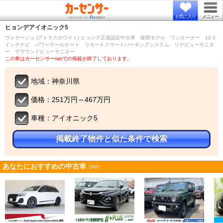
お気に入り
メニュー
ヒョンデ
アイオニック5
ヴォヤージュ (アトラスホワイト) ヒョンデ正規認定中古車 後期モデル ワンオーナー 12.3
インチナビ パワーテールゲート リモートスマートパーキングシステム リヤビューモニタ
ー サラウンドビューモニター
この車はカーセンサーnetでの掲載が終了しております。
地域：神奈川県
価格：251万円～467万円
車種：アイオニック5
掲載終了物件と似た条件で検索
あなたにおすすめの中古車
［PR］