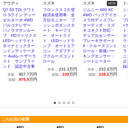
アウディ
スズキ
スズキ
ト
NEW!
Q7 50 TDI クワト
フロンクス 1.5 登
ジムニー 660 XC
シ
ロ Sライン ディー
録済未使用車 全
4WD バックアイカ
ッ
ゼルターボ 4WD
方位モニター プ
メラ付ディスプレ
プ
バルコナレザー
ッシュボタンスタ
オーディオ・スズ
+
パノラマサンルー
ート キーフリ
キコネクト対応・
ト
フ HDマトリクス
ー オートライ
デュアルセンサー
セ
LEDヘッドライト
ト LEDヘッドラ
ブレーキサポート
ラ
ダイナミックター
ンプ オートエア
II・クルーズコント
ヒ
ンインディケータ
コン アダプティ
ロール・前後パー
ラ
ー Audiレーザーラ
ブクルーズコント
キングセンサー・
ニ
イト サンブライ
ロール
シートヒーター
止
ンド 認定中古車
録
231.3
万円
232.0
万円
本体：
本体：
957.7
万円
239
万円
238.2
万円
本体：
総額：
総額：
975.9
万円
総額：
このお店の在庫