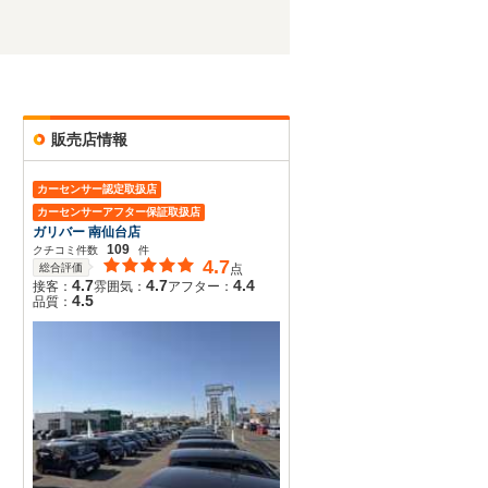
販売店情報
カーセンサー認定取扱店
カーセンサーアフター保証取扱店
ガリバー 南仙台店
109
クチコミ件数
件
4.7
総合評価
点
4.7
4.7
4.4
接客：
雰囲気：
アフター：
4.5
品質：