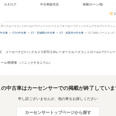
カタログ
中古車販売店
保険/ローン/他
2.0/レーダークルーズコントロール/パワーシート/シートヒーター/セーフティシステムプラス/プリクラッ
中古車
CTの中古車
CT・宮城県の中古車
CT・名取市の中古車
CT 200h バージョ
ョンC メーカーナビ/バックカメラ/ETC2.0/レーダークルーズコントロール/パワーシ
イール/禁煙車 （ソニックチタニウム）
この中古車はカーセンサーでの掲載が終了していま
申し訳ございませんが、他の車をお探しください
カーセンサートップページから探す