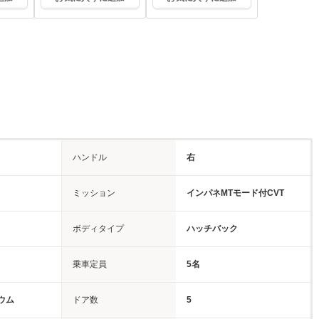
ハンドル
右
ミッション
インパネMTモード付CVT
ボディタイプ
ハッチバック
乗車定員
5名
ウム
ドア数
5