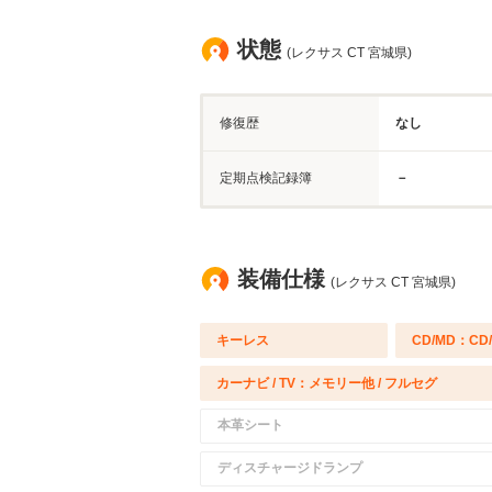
状態
(レクサス CT 宮城県)
修復歴
なし
定期点検記録簿
－
装備仕様
(レクサス CT 宮城県)
キーレス
CD/MD：CD
カーナビ / TV：メモリー他 / フルセグ
本革シート
ディスチャージドランプ