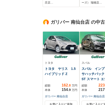
ラ BTオ-ディオ ド
ト 自動操舵/ド
庄店…
ーズ） 瑞穂店…
ラレコ シ-トヒ-タ-
レコーダー 前後
ETC LEDライト
ドランプ LED
両側電動ドア VSA
ガリバー 南仙台店 の中
クルコン スマ-トキ-
トヨタ
スバル
トヨタ ヤリス 1.5
スバル インプ
ハイブリッド Z
サハッチバック 
ST スマート エデ
162
223
.8
総額
万円
総額
154
217
.9
本体
万円
本体
ガリバー 南仙台店
ガリバー 南仙台店
お気に入りに追加
お気に入りに