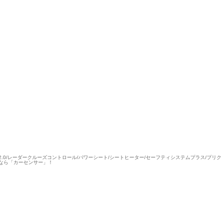
TC2.0/レーダークルーズコントロール/パワーシート/シートヒーター/セーフティシステムプラス/プ
なら「カーセンサー」！