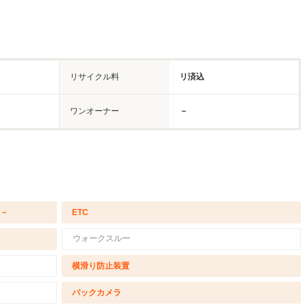
リサイクル料
リ済込
ワンオーナー
－
/－
ETC
ウォークスルー
横滑り防止装置
バックカメラ