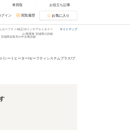
車買取
お役立ち記事
ログイン
閲覧履歴
お気に入り
シュセーフティ/純正18インチアルミホイー
サイトマップ
ル/禁煙車 宮城県の詳細
ンC・宮城県名取市の中古車詳細
ート/シートヒーター/セーフティシステムプラス/プ
す