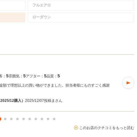
フルエアロ
ローダウン
5
5
5
5
客：
雰囲気：
アフター：
品質：
金額で理想以上の買い物ができました。担当者様にものすごく感謝
025/12購入）
2025/12/07投稿
まさん
このお店のクチコミをもっと読む