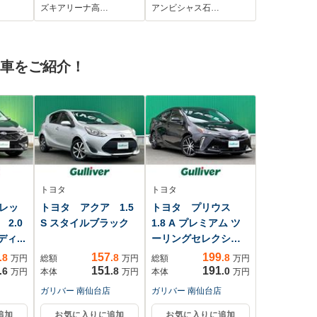
ライブ
ズキアリーナ高…
アンビシャス石…
/ヘッ
古車をご紹介！
トヨタ
トヨタ
レッ
トヨタ アクア 1.5
トヨタ プリウス
2.0
S スタイルブラック
1.8 A プレミアム ツ
ィ...
ーリングセレクショ
ン
157
199
.8
.8
.8
万円
総額
万円
総額
万円
151
191
.6
.8
.0
万円
本体
万円
本体
万円
ガリバー 南仙台店
ガリバー 南仙台店
追加
お気に入りに追加
お気に入りに追加