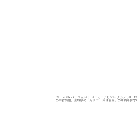
CT 200h バージョンC メーカーナビ/バックカメラ/E
の中古情報。宮城県の「ガリバー 南仙台店」の車両を探す