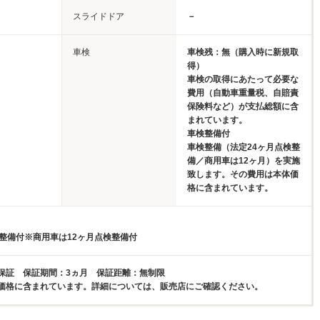
スライドドア
－
車検
車検残：無（購入時に新規取
得）
車検の取得にあたって必要な
費用（自動車重量税、自賠責
保険料など）が支払総額に含
まれています。
車検整備付
車検整備（法定24ヶ月点検整
備／商用車は12ヶ月）を実施
致します。その費用は本体価
格に含まれています。
検整備付※商用車は12ヶ月点検整備付
保証 保証期間：3ヵ月 保証距離：無制限
価格に含まれています。詳細については、販売店にご確認ください。