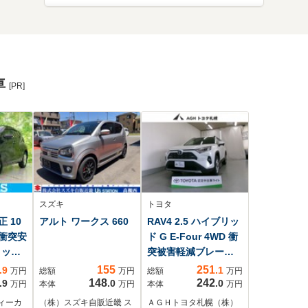
車
[PR]
スズキ
トヨタ
正 10
アルト ワークス 660
RAV4 2.5 ハイブリッ
/衝突安
ド G E-Four 4WD 衝
ミック
突被害軽減ブレーキ
/車線
付
155
251
.9
.1
万円
総額
万円
総額
万円
ステ
148
242
.9
.0
.0
万円
本体
万円
本体
万円
アシス
ィーカ
（株）スズキ自販近畿 ス
ＡＧＨトヨタ札幌（株）