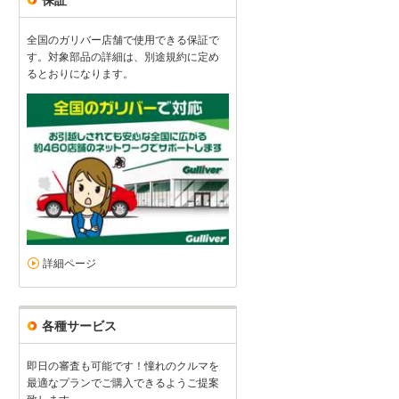
全国のガリバー店舗で使用できる保証で
す。対象部品の詳細は、別途規約に定め
るとおりになります。
車の査定
5
5
5
0
接客：
雰囲気：
アフター：
品質：
総合評価
点
納得のいく金額で取引させていただきました。
続きを読む
詳細ページ
ホンダ N-ONE（2018/03購入）
2024/10/15投稿
おみさん
各種サービス
即日の審査も可能です！憧れのクルマを
最適なプランでご購入できるようご提案