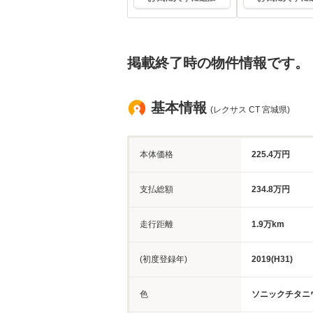
掲載終了時の物件情報です。
基本情報
(レクサス CT 宮城県)
本体価格
225.4万円
支払総額
234.8万円
走行距離
1.9万km
(初度登録年)
2019(H31)
色
ソニックチタニ