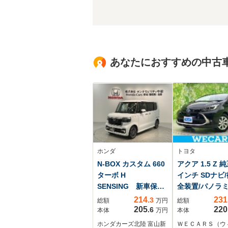
あなたにおすすめの中古
ホンダ
トヨタ
N-BOX カスタム 660
アクア 1.5 Z 純
ターボ H
インチ SDナビ
SENSING 新車保
全装置/パノラ
証 試乗車 ワンオ-
ビューモニター
214
231
.3
総額
万円
総額
ナ- ナビVXM-
逸脱防止支援シ
205
220
.6
本体
万円
本体
245ZFEi TV Rカメ
ム/パーキング
ホンダカーズ北陸 富山新
ＷＥＣＡＲＳ（ウ