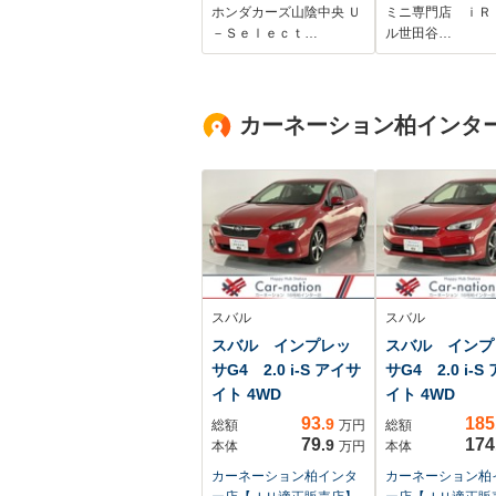
ー オートマチ
ホンダカーズ山陰中央 Ｕ
ミニ専門店 ｉＲ
ールゲート コ
－Ｓｅｌｅｃｔ…
ル世田谷…
ートアクセス 
ージコンパート
トパッケージ L
カーネーション柏インタ
ッドライト 純正ナビ
ETC2.0 整備付
スバル
スバル
スバル インプレッ
スバル インプ
サG4 2.0 i-S アイサ
サG4 2.0 i-S
イト 4WD
イト 4WD
93
185
.9
総額
万円
総額
79
174
.9
本体
万円
本体
カーネーション柏インタ
カーネーション柏