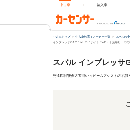
中古車
輸入車
インプレッサG4 2.0 i-L アイサイト 4WD アドバンスドセ
中古車トップ
中古車検索：メーカー一覧
スバルの中
インプレッサG4 2.0 i-L アイサイト 4WD・千葉県野田市
スバル インプレッサG
発進抑制/後側方警戒/ハイビームアシスト/左右独