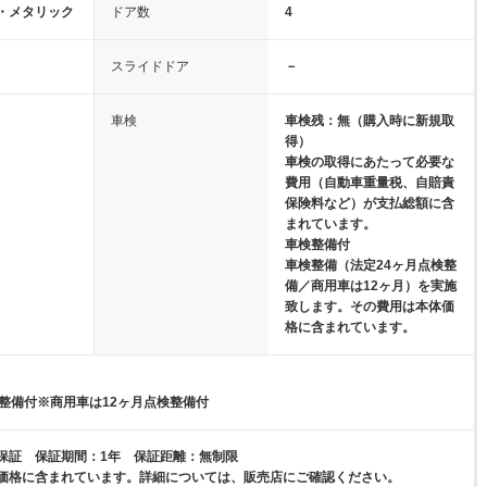
・メタリック
ドア数
4
スライドドア
－
車検
車検残：無（購入時に新規取
得）
車検の取得にあたって必要な
費用（自動車重量税、自賠責
保険料など）が支払総額に含
まれています。
車検整備付
車検整備（法定24ヶ月点検整
備／商用車は12ヶ月）を実施
致します。その費用は本体価
格に含まれています。
検整備付※商用車は12ヶ月点検整備付
保証 保証期間：1年 保証距離：無制限
価格に含まれています。詳細については、販売店にご確認ください。