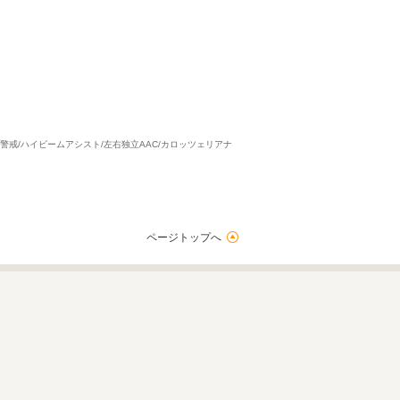
後側方警戒/ハイビームアシスト/左右独立AAC/カロッツェリアナ
ページトップへ