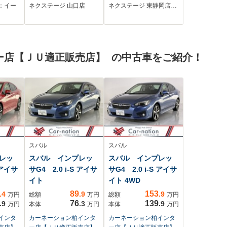
ックテ
パワーバックドア
車線逸脱警報 横滑
：イー
ネクステージ 山口店
ネクステージ 東静岡店…
ンフォ
シートヒーター セ
り防止装置 アイド
ストレ
ーフティセンス レ
リングストップ キ
メン
ーダークルーズコン
ーレスエントリー
EDヘ
トロール BSM
オートライト
ー店【ＪＵ適正販売店】 の中古車をご紹介！
LEDヘッドライト
ドラレコ ETC 禁
煙車
スバル
スバル
レッ
スバル インプレッ
スバル インプレッ
 アイサ
サG4 2.0 i-S アイサ
サG4 2.0 i-S アイサ
イト
イト 4WD
89
153
.4
.9
.9
万円
総額
万円
総額
万円
76
139
.9
.3
.9
万円
本体
万円
本体
万円
インタ
カーネーション柏インタ
カーネーション柏インタ