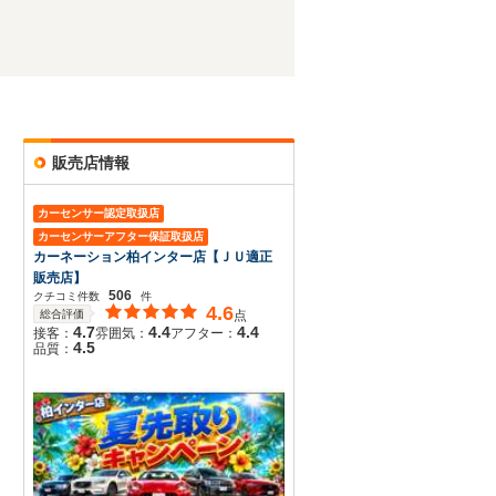
販売店情報
カーセンサー認定取扱店
カーセンサーアフター保証取扱店
カーネーション柏インター店【ＪＵ適正
販売店】
506
クチコミ件数
件
4.6
総合評価
点
4.7
4.4
4.4
接客：
雰囲気：
アフター：
4.5
品質：