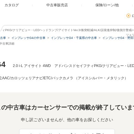
カタログ
中古車販売店
保険/ローン/他
イフティPKG/クリアビュー・LEDヘッドランプ/アイサイトVer.3/衝突軽減/ALK/誤発進抑制/後側方警
ツェリ
古車
インプレッサG4の中古車
インプレッサG4・千葉県の中古車
インプレッサG4・野田
の中古車詳細
4
2.0 i-L アイサイト 4WD アドバンスドセイフティPKG/クリアビュー・LED
立AAC/カロッツェリアナビ/ETC/バックカメラ （アイスシルバー・メタリック）
この中古車はカーセンサーでの掲載が終了していま
申し訳ございませんが、他の車をお探しください