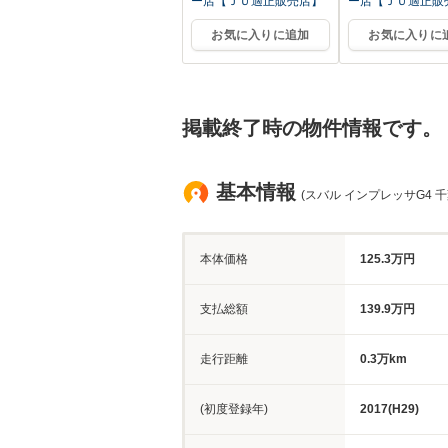
ー店【ＪＵ適正販売店】
ー店【ＪＵ適正販
お気に入りに追加
お気に入りに
掲載終了時の物件情報です。
基本情報
(スバル インプレッサG4 千
本体価格
125.3万円
支払総額
139.9万円
走行距離
0.3万km
(初度登録年)
2017(H29)