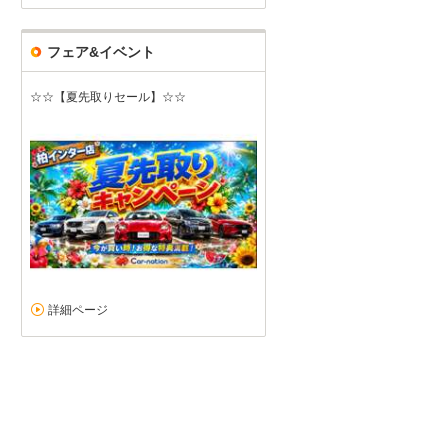
フェア&イベント
☆☆【夏先取りセール】☆☆
丁寧できめ細かい対応
5
5
3
4
接客：
雰囲気：
アフター：
品質：
総合評価
点
詳細ページ
こちらの店舗様で初のマイカー購入となりました。 初のマイカーとい
明点が多かったのですが、とても丁寧に教えていただきました。 オプ
マツダ アテンザワゴン（2026/06購入）
2026/07/02投稿
涼太さん