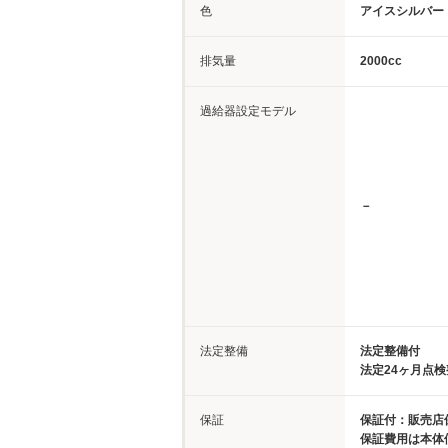
色
アイスシルバー
排気量
2000cc
過給器設定モデル
－
法定整備
法定整備付
法定24ヶ月点
保証
保証付：販売店
保証費用は本体