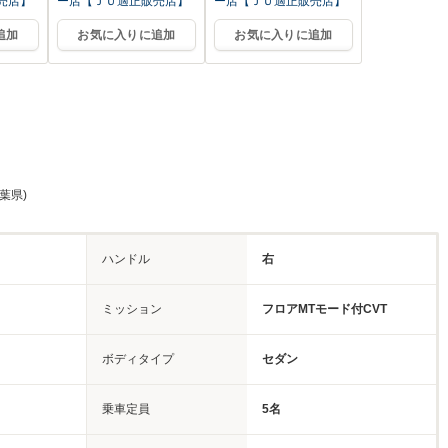
売店】
ー店【ＪＵ適正販売店】
ー店【ＪＵ適正販売店】
追加
お気に入りに追加
お気に入りに追加
葉県)
ハンドル
右
ミッション
フロアMTモード付CVT
ボディタイプ
セダン
乗車定員
5名