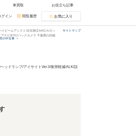
車買取
お役立ち記事
ログイン
閲覧履歴
お気に入り
戒/ハイビームアシスト/左右独立AAC/カロッ
サイトマップ
アナビ/ETC/バックカメラ 千葉県の詳細
市の中古車
ヘッドランプ/アイサイトVer.3/衝突軽減/ALK/誤
す