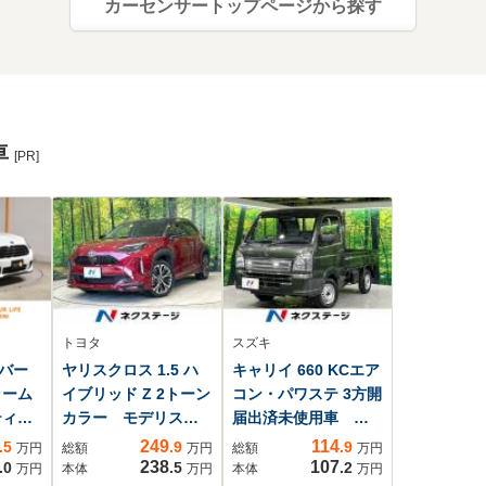
カーセンサートップページから探す
車
[PR]
トヨタ
スズキ
バー
ヤリスクロス 1.5 ハ
キャリイ 660 KCエア
ラーム
イブリッド Z 2トーン
コン・パワステ 3方開
ティブ
カラー モデリスタ
届出済未使用車 セ
クカメ
エアロ 純正8型ナ
ーフティサポート
249
114
.5
.9
.9
万円
総額
万円
総額
万円
センサ
ビ 全周囲カメラ
コーナーセンサー
238
107
.0
.5
.2
万円
本体
万円
本体
万円