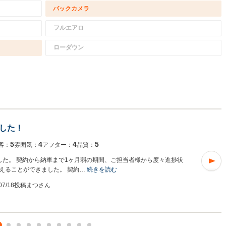
バックカメラ
フルエアロ
ローダウン
した！
5
4
4
5
客：
雰囲気：
アフター：
品質：
した。 契約から納車まで1ヶ月弱の期間、ご担当者様から度々進捗状
えることができました。 契約…
続きを読む
/07/18投稿
まつさん