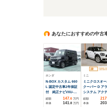
あなたにおすすめの中古
ホンダ
ミニ
N-BOX カスタム 660
ミニクロスオー
L 認定中古車2年保証
クーパー D ア
付 純正ナビVXU-
システム アク
227NBi
クルコン バッ
147
217
.6
総額
万円
総額
ラ リア障害物
141
203
.8
本体
万円
本体