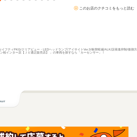
このお店のクチコミをもっと読む
スドセイフティPKG/クリアビュー・LEDヘッドランプ/アイサイトVer.3/衝突軽減/ALK/誤発進抑制/
ション柏インター店【ＪＵ適正販売店】 」の車両を探すなら「カーセンサー」！