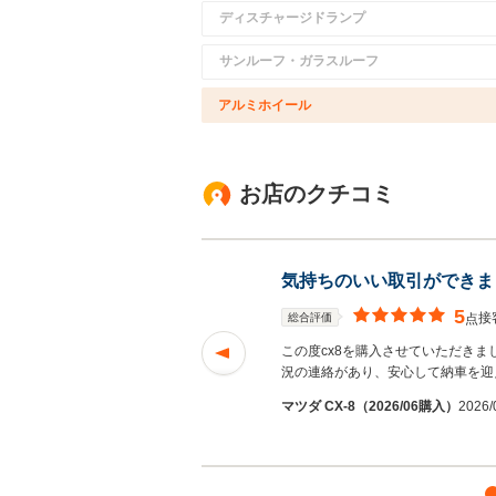
ディスチャージドランプ
サンルーフ・ガラスルーフ
アルミホイール
お店のクチコミ
気持ちのいい取引ができま
5
接
総合評価
点
したが、検索で希望
この度cx8を購入させていただきま
を読む
況の連絡があり、安心して納車を迎
Ｋさん
マツダ CX-8（2026/06購入）
2026