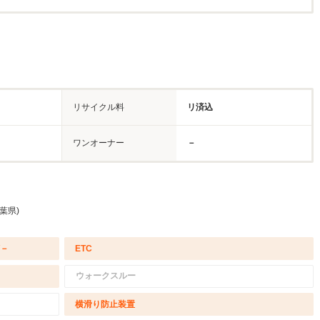
リサイクル料
リ済込
ワンオーナー
－
葉県)
/－
ETC
ウォークスルー
横滑り防止装置