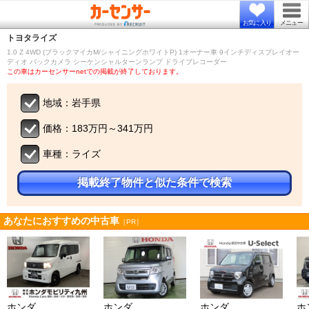
お気に入り
メニュー
トヨタ
ライズ
1.0 Z 4WD (ブラックマイカM/シャイニングホワイトP) 1オーナー車 9インチディスプレイオー
ディオ バックカメラ シーケンシャルターンランプ ドライブレコーダー
この車はカーセンサーnetでの掲載が終了しております。
地域：岩手県
価格：183万円～341万円
車種：ライズ
掲載終了物件と似た条件で検索
あなたにおすすめの中古車
［PR］
ホンダ
ホンダ
ホンダ
ホ