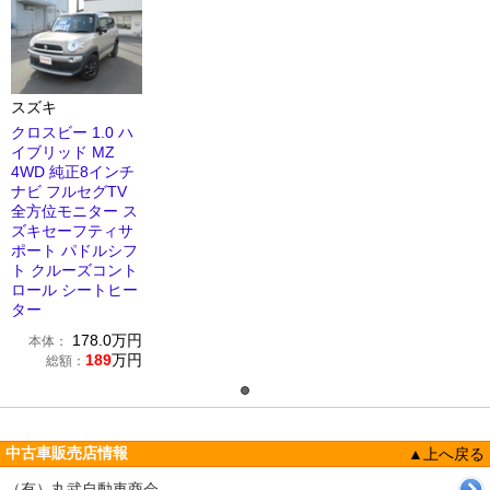
スズキ
クロスビー 1.0 ハ
イブリッド MZ
4WD 純正8インチ
ナビ フルセグTV
全方位モニター ス
ズキセーフティサ
ポート パドルシフ
ト クルーズコント
ロール シートヒー
ター
178.0
万円
本体：
189
万円
総額：
中古車販売店情報
▲上へ戻る
（有）丸武自動車商会