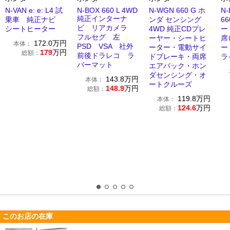
N-VAN e: e: L4 試
N-BOX 660 L 4WD
N-WGN 660 G ホ
N
純正インターナ
乗車 純正ナビ
ンダ センシング
6
ビ リアカメラ
シートヒーター
4WD 純正CDプレ
ー
フルセグ 左
ーヤー・シートヒ
席
172.0
万円
本体：
PSD VSA 社外
ーター・電動サイ
ー
179
万円
総額：
前後ドラレコ ラ
ドブレーキ・両席
ラ
バーマット
エアバック・ホン
ダセンシング・オ
143.8
万円
本体：
ートクルーズ
148.9
万円
総額：
119.8
万円
本体：
124.6
万円
総額：
このお店の在庫