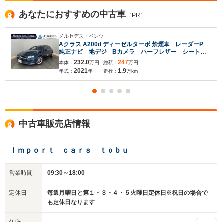
あなたにおすすめの中古車
［PR］
メルセデス・ベンツ
Aクラス A200d ディーゼルターボ 禁煙車 レーダーP
純正ナビ 地デジ Bカメラ ハーフレザー シートヒ
ーター パワーシート パドルシフト LED DSRC
232.0
247
本体：
万円
総額：
万円
Bluetooth PTS ドラレコ キーレスGO 16AW
2021
1.9
年式：
年
走行：
万km
中古車販売店情報
Ｉｍｐｏｒｔ ｃａｒｓ ｔｏｂｕ
入力途中の情報を保存しますか？
営業時間
09:30～18:00
※次回問い合わせをする際に自動入力されます
※保存された情報は
90
日で破棄されます
定休日
毎週月曜日と第１・３・４・５火曜日定休日※祝日の場合で
も定休日なります
いいえ
はい