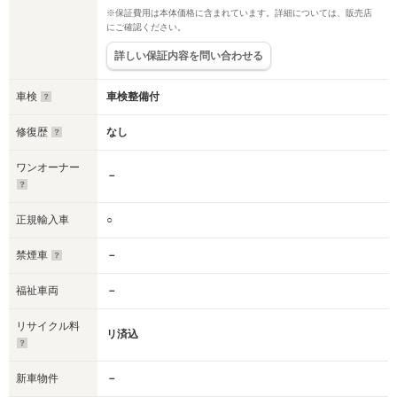
※保証費用は本体価格に含まれています。詳細については、販売店
にご確認ください。
詳しい保証内容を問い合わせる
車検
車検整備付
修復歴
なし
ワンオーナー
－
正規輸入車
○
禁煙車
－
福祉車両
－
リサイクル料
リ済込
新車物件
－