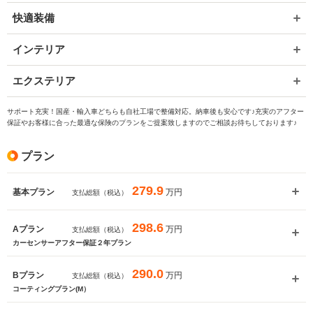
快適装備
インテリア
エクステリア
サポート充実！国産・輸入車どちらも自社工場で整備対応。納車後も安心です♪充実のアフター
保証やお客様に合った最適な保険のプランをご提案致しますのでご相談お待ちしております♪
プラン
279.9
万円
基本プラン
支払総額（税込）
298.6
万円
Aプラン
支払総額（税込）
カーセンサーアフター保証２年プラン
290.0
万円
Bプラン
支払総額（税込）
コーティングプラン(M）