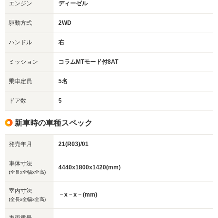
エンジン
ディーゼル
駆動方式
2WD
ハンドル
右
ミッション
コラムMTモード付8AT
乗車定員
5名
ドア数
5
新車時の車種スペック
発売年月
21(R03)/01
車体寸法
4440x1800x1420(mm)
(全長x全幅x全高)
室内寸法
－x－x－(mm)
(全長x全幅x全高)