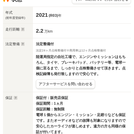
年式
2021
(R03)
年
(初年度登録年)
走行距離
2.2
万km
法定整備
法定整備付
法定24ヶ月点検整備付※商用車は12ヶ月点検整備付
陸運局指定の自社工場で、エンジンやミッションはもち
ろん、タイヤ、ブレーキパッド、バッテリー等、電球一
個に至るまで、しっかりと点検整備させて頂きます。点
検記録簿も発行致しますので安心です。
アフターサービスを問い合わせる
保証
保証付：販売店保証
保証期間：1ヵ月
保証距離：無制限
電球１個からエンジン・ミッション・足廻りなども保証
です。またオーディオなどの故障も対象になりますので
安心したカーライフが楽しめます。遠方の方も同様の保
証が付いてます。