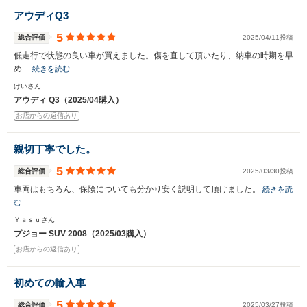
アウディQ3
5
総合評価
2025/04/11投稿
低走行で状態の良い車が買えました。傷を直して頂いたり、納車の時期を早
め…
続きを読む
けいさん
アウディ Q3（2025/04購入）
お店からの返信あり
親切丁寧でした。
5
総合評価
2025/03/30投稿
車両はもちろん、保険についても分かり安く説明して頂けました。
続きを読
む
Ｙａｓｕさん
プジョー SUV 2008（2025/03購入）
お店からの返信あり
初めての輸入車
5
総合評価
2025/03/27投稿