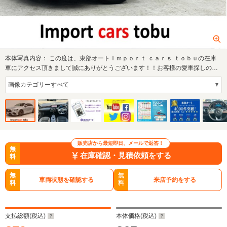
本体写真内容：
この度は、東部オートＩｍｐｏｒｔ ｃａｒｓ ｔｏｂｕの在庫
車にアクセス頂きまして誠にありがとうございます！！お客様の愛車探しのお
手伝いを精…
販売店から最短即日、メールで返答！
無
在庫確認・見積依頼をする
料
無
無
車両状態を確認する
来店予約をする
料
料
支払総額(税込)
本体価格(税込)