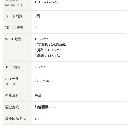
車両重量
1510/－/－(kg)
(AT/MT/CVT)
シート列数
2列
10・15燃費
－
WLTC燃費
19.2km/L
└市街地：14.3km/L
└郊外：18.6km/L
└高速：23km/L
JC08燃費
20km/L
ホイール
2730mm
ベース
使用燃料
軽油
駆動方式
前輪駆動(FF)
最小回転半径
5m