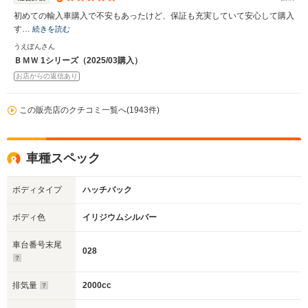
初めての輸入車購入で不安もあったけど、保証も充実していて安心して購入
す…
続きを読む
うえぽんさん
ＢＭＷ 1シリーズ（2025/03購入）
お店からの返信あり
この販売店のクチコミ一覧へ(1943件)
車種スペック
ボディタイプ
ハッチバック
ボディ色
イリジウムシルバー
車台番号末尾
028
排気量
2000cc