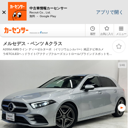
中古車情報カーセンサー
アプリで開く
Recruit Co., Ltd.
無料 － Google Play
履歴
お気に入り
メニュー
メルセデス・ベンツ Aクラス
A200d AMGライン ディーゼルターボ （イリジウムシルバー）純正ナビ/Bカメ
ラ/ETC/LEDヘッドライト/アクティブクルーズコントロール/ブラインドスポットモニ
ター/パドルシフト/フロントシートヒーター/レーンキープ/ドライブレコーダー/スマ
ートキー/キーレス
1/41