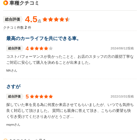
車種クチコミ
4.5
総合評価
点
2
クチコミ件数
件
最高のカーライフを共にできる車。
4
総合評価
2024/08/12投稿
コストパフォーマンスが良かったことと、お店のスタッフの方の親切丁寧な
ご対応に安心して購入を決めることが出来ました。
MAさん
さすが
5
総合評価
2022/10/31投稿
探していた車を見る為に何度か来店させてもらいましたが、いつでも気持ち
良く対応して頂けました。 質問にも親身に答えて頂き、こちらの要望も快
く引き受けてくださりありがとうござ…
mqrmさん