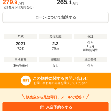
279
265
.9
.1
万円
万円
（諸費用
14.8
万円含む）
ローンについて相談する
年式
走行距離
保証
付き
2021
2.2
1ヵ月
(R03)
万
km
距離無制限
車検有無
修復歴
法定整備
車検整備付
なし
付き
この物件に関するお問い合わせ
無料
お問い合わせの内容を選択してください
販売店から最短即日、メールで返答！
来店予約をする