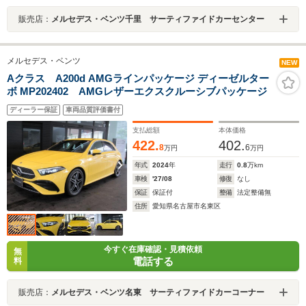
販売店：
メルセデス・ベンツ千里 サーティファイドカーセンター
メルセデス・ベンツ
NEW
Aクラス A200d AMGラインパッケージ ディーゼルター
ボ MP202402 AMGレザーエクスクルーシブパッケージ
ディーラー保証
車両品質評価書付
支払総額
本体価格
422.
402.
8
6
万円
万円
年式
2024
年
走行
0.8
万km
車検
'27/08
修復
なし
保証
保証付
整備
法定整備無
住所
愛知県名古屋市名東区
今すぐ在庫確認・見積依頼
無
電話する
料
販売店：
メルセデス・ベンツ名東 サーティファイドカーコーナー