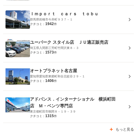
Ｉｍｐｏｒｔ ｃａｒｓ ｔｏｂｕ
群馬県前橋市今井町９３７－１
1942
クチコミ：
件
ユーパーク スタイル店 ＪＵ適正販売店
埼玉県入間郡三芳町竹間沢東８－３
1573
クチコミ：
件
オートプラネット名古屋
愛知県愛知郡東郷町和合北蚊谷２９－１
1406
クチコミ：
件
アドバンス．インターナショナル 横浜町田
店 Ｍ・ベンツ専門店
東京都町田市鶴間８－１９－３９
1315
クチコミ：
件
もっと見る