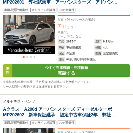
サイズ
MP202601 弊社試乗車 アーバンスターズ アドバンス
1.8m
1.8m
1.
全長
全長
(全長x全幅x全高)
ドPKG パノラミックスライディングルーフ シート
4.43m
4.55m～4.57m
4.
車両品質評価書付
オンライン相談可
360°画像付
ヒーター パワーシート 本革シート 360度カメラ 新
車保証継承 ヘッドアップディスプレイ アンビエント
月額（
60
ヵ月リースの場合）
ライト
7.
11
万円
ホイールベース
ホイールベース
ホイー
頭金
0
円
-m
-m
ボーナス払いなし
年式
2025
年
走行
0.2
万km
車検
車検整備無
修復
なし
14.7～19.0km/L
12.6～19.2km/L
20.2～20.
保証
保証無
整備
法定整備無
└市街地:10.8～
└市街地:8.9～
└市街地:1
住所
神奈川県川崎市麻生区
14.2km/L
14.2km/L
14.7km/L
WLTCモード
今すぐ在庫確認・見積依頼
└郊外:15.1～
└郊外:13.0～
└郊外:21.
無
燃費
電話する
料
18.3km/L
18.6km/L
21.8km/L
└高速道路:17.0～
└高速道路:15.1～
└高速道路:
※車検は納車時の車検、法定整備は納車時の法定整備となります。
23.0km/L
23.1km/L
23.2km/L
リース期間中の契約内容は詳細画面を参照下さい。
排気量
1331～1950cc
1331～1991cc
0～1498c
メルセデス・ベンツ
駆動方式
FF
FF、4WD
FF、MR
Aクラス A200d アーバン スターズ ディーゼルターボ
MP202602 新車保証継承 認定中古車保証2年 弊社デ
モカー車両 アドバンスドパッケージ パノラミックス
車両品質評価書付
オンライン相談可
360°画像付
ライディングルーフ 360度カメラシステム ヘッドアッ
プディスプレイ ETC アンビエントライト 黒本革シ
月額（
60
ヵ月リースの場合）