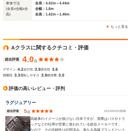
車体寸法
全長：4.42m～4.44m
(全長x全幅x全
全幅：1.8m
高)
全高：1.42m～1.46m
もっと見る
Aクラスに関するクチコミ・評価
4.0
総合評価
点
4.2
3.9
3.6
デザイン :
走行性 :
居住性 :
3.3
3.9
3.0
積載性 :
運転しやすさ :
維持費 :
評価の高いレビュー・評判
ラグジュアリー
5
総合評価
2013/03/31投稿
点
高級車のイメージが抜けない日本ですが、実際はバスやトラ
ックなどの社用や営業に使われている総合メーカーです。
なので、その信頼性は証明済み。単なる高級ブランドという