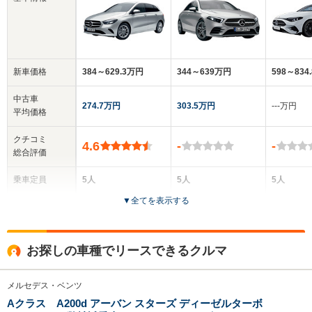
新車価格
384～629.3万円
344～639万円
598～834
中古車
274.7万円
303.5万円
‐‐‐万円
平均価格
クチコミ
4.6
-
-
総合評価
乗車定員
5人
5人
5人
▼
全てを表示する
ドア数
5ドア
4ドア
4ドア
全高
全高
全高
お探しの車種でリースできるクルマ
1.55m～1.57m
1.43m～1.46m
1.46m
メルセデス・ベンツ
Aクラス A200d アーバン スターズ ディーゼルターボ
全幅
全幅
全