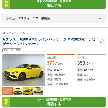
今すぐ在庫確認・見積依頼
無
電話する
料
販売店：
エスティーエス 狭山店
メルセデス・ベンツ
Aクラス A180 AMGラインパッケージ MP202302 ナビ
ゲーションパッケージ
ディーラー保証
支払総額
本体価格
373.
358.
7
6
万円
万円
年式
2023
年
走行
1.4
万km
車検
車検整備付
修復
なし
保証
保証付
整備
法定整備付
住所
大阪府吹田市
今すぐ在庫確認・見積依頼
無
電話する
料