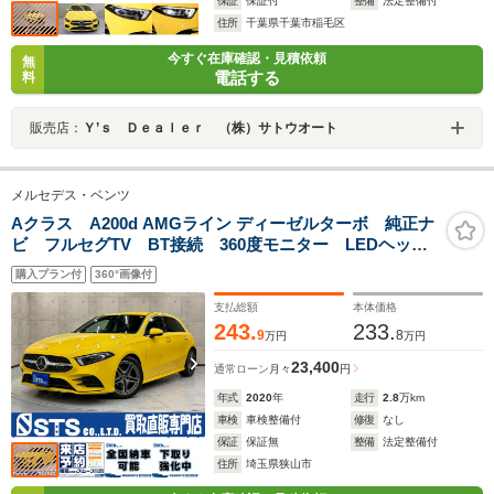
保証
保証付
整備
法定整備付
住所
千葉県千葉市稲毛区
今すぐ在庫確認・見積依頼
無
電話する
料
販売店：
Ｙ’ｓ Ｄｅａｌｅｒ （株）サトウオート
メルセデス・ベンツ
Aクラス A200d AMGライン ディーゼルターボ 純正ナ
ビ フルセグTV BT接続 360度モニター LEDヘッド
ライト 純正18インチアルミ ハーフレザーシート パ
購入プラン付
360°画像付
ワーシート シートヒーター レーダークルーズ
HUD ドラレコ スマートキー ETC
支払総額
本体価格
243.
233.
9
8
万円
万円
23,400
通常ローン
月々
円
年式
2020
年
走行
2.8
万km
車検
車検整備付
修復
なし
保証
保証無
整備
法定整備付
住所
埼玉県狭山市