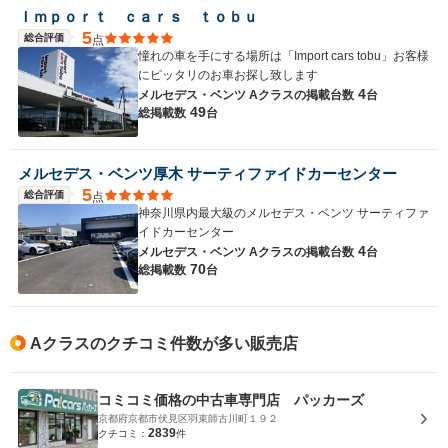
Ｉｍｐｏｒｔ ｃａｒｓ ｔｏｂｕ
5
総合評価
点
憧れの車を手にする場所は「Import cars tobu」お客様
にピッタリのお車お探し致します
4
メルセデス・ベンツ Aクラスの
掲載台数
台
49
総掲載数
台
メルセデス・ベンツ厚木 サーティファイドカーセンター
5
総合評価
点
神奈川県内最大級のメルセデス・ベンツ サーティファ
イドカーセンター
4
メルセデス・ベンツ Aクラスの
掲載台数
台
70
総掲載数
台
Aクラスのクチコミ件数が多い販売店
コミコミ価格の中古車専門店 パッカーズ
京都府京都市伏見区羽束師古川町１９２
2839
クチコミ：
件