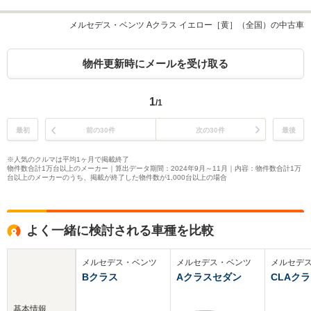
メルセデス・ベンツ Aクラス イエロー［黄］（全国）の中古車
物件更新時にメールを受け取る
1
/1
最初
前の30件
次の30件
最後
※人気のクルマは平均1ヶ月で掲載終了
物件数合計1万台以上のメーカー｜算出データ期間：2024年9月～11月｜内容：物件数合計1万
台以上のメーカーのうち、掲載が終了した物件数が1,000台以上の場合
よく一緒に検討される車種を比較
メルセデス・ベンツ
メルセデス・ベンツ
メルセデ
Bクラス
Aクラスセダン
CLAク
基本情報