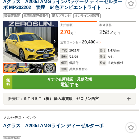
Aクラス A200d AMGラインパッケージ ディーゼルター
ボ MP202202 禁煙 64色アンビエントライト
AMG18AW レーダーセーフティPKG ナビゲーシ
販売店保証
車両品質評価書付
購入プラン付
オンライン相談可
ョンPKG ハーフレザーシート メモリー付PWシート
シートヒーター Bモニター 純正前後ドラレコ パドル
支払総額
本体価格
シフト ETC
270
258.
0
万円
万円
29,400
通常ローン
月々
円
年式
2022
年
走行
1.6
万km
車検
'27/09
修復
なし
保証
保証付
整備
法定整備付
住所
兵庫県西宮市
今すぐ在庫確認・見積依頼
無
電話する
料
販売店：
ＧＴＮＥＴ（株） 輸入車買取 ゼロサン西宮
メルセデス・ベンツ
Aクラス A200d AMGライン ディーゼルターボ
販売店保証