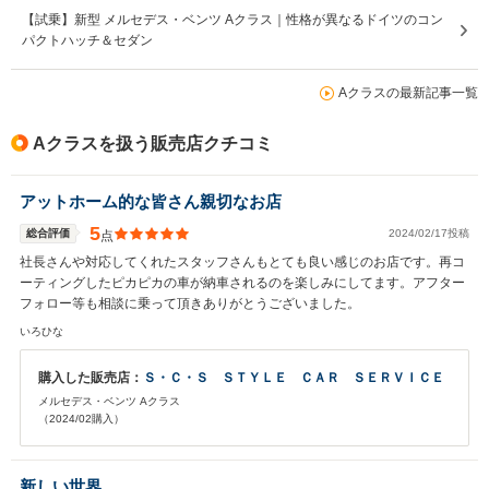
【試乗】新型 メルセデス・ベンツ Aクラス｜性格が異なるドイツのコン
パクトハッチ＆セダン
Aクラスの最新記事一覧
Aクラスを扱う販売店クチコミ
アットホーム的な皆さん親切なお店
5
総合評価
2024/02/17投稿
点
社長さんや対応してくれたスタッフさんもとても良い感じのお店です。再コ
ーティングしたピカピカの車が納車されるのを楽しみにしてます。アフター
フォロー等も相談に乗って頂きありがとうございました。
いろひな
購入した販売店：
Ｓ・Ｃ・Ｓ ＳＴＹＬＥ ＣＡＲ ＳＥＲＶＩＣＥ
メルセデス・ベンツ Aクラス
（2024/02購入）
新しい世界