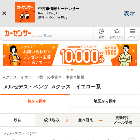
中古車情報カーセンサー
表示
Recruit Co., Ltd.
無料 － Google Play
履歴
お気に入り
メニュー
Aクラス・イエロー［黄］の中古車・中古車情報
メルセデス・ベンツ Aクラス イエロー系
一覧から探す
地図から探す
更新時に
6
絞り込み
並べ替え
台
メール受信
メルセデス・ベンツ