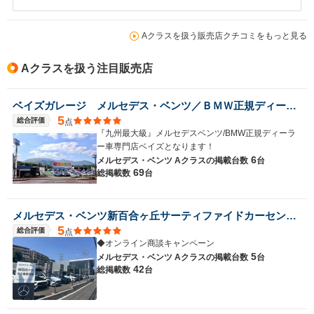
Aクラスを扱う販売店クチコミをもっと見る
Aクラスを扱う注目販売店
ベイズガレージ メルセデス・ベンツ／ＢＭＷ正規ディーラー車専門店
5
総合評価
点
『九州最大級』メルセデスベンツ/BMW正規ディーラ
ー車専門店ベイズとなります！
6
メルセデス・ベンツ Aクラスの
掲載台数
台
69
総掲載数
台
メルセデス・ベンツ新百合ヶ丘サーティファイドカーセンター
5
総合評価
点
◆オンライン商談キャンペーン
5
メルセデス・ベンツ Aクラスの
掲載台数
台
42
総掲載数
台