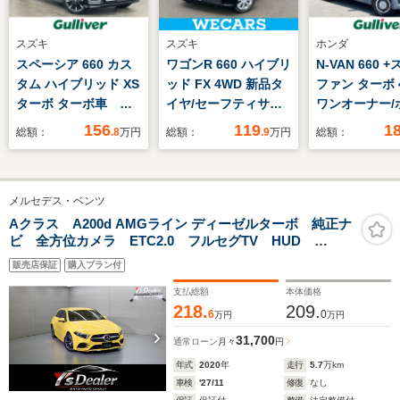
スズキ
スズキ
ホンダ
スペーシア 660 カス
ワゴンR 660 ハイブリ
N-VAN 660 
タム ハイブリッド XS
ッド FX 4WD 新品タ
ファン ターボ 
ターボ ターボ車 純
イヤ/セーフティサポ
ワンオーナー/
正ナビ 両側パワース
ート(スズキ)/シートヒ
センシング/両
156
119
1
総額：
.8
万円
総額：
.9
万円
総額：
ライドドア デュアル
ーター 前席/車線逸脱
イドドア/社外
カメラブレーキサポー
防止支援システ
プレイオーディ
ト 車線逸脱警報 コ
ム/EBD付ABS/横滑り
ックカメラ/ビ
メルセデス・ベンツ
ーナーセンサー 後退
防止装置/アイドリン
ンETC/クル
時ブレーキサポート
グストップ/パワーウ
トロール/前後
Aクラス A200d AMGライン ディーゼルターボ 純正ナ
ビ 全方位カメラ ETC2.0 フルセグTV HUD
誤発進抑制機能 先行
インドウ/エンジンス
ブレコーダー/
BSM コーナーセンサー シートヒーター 衝突被害軽
車発進告知機能 クル
タートボタン
ーナーセンサー
販売店保証
購入プラン付
減ブレーキ クルーズコントロール スマートキー
ーズコントロール
書/取扱説明書
支払総額
本体価格
218.
209.
6
0
万円
万円
31,700
通常ローン
月々
円
年式
2020
年
走行
5.7
万km
車検
'27/11
修復
なし