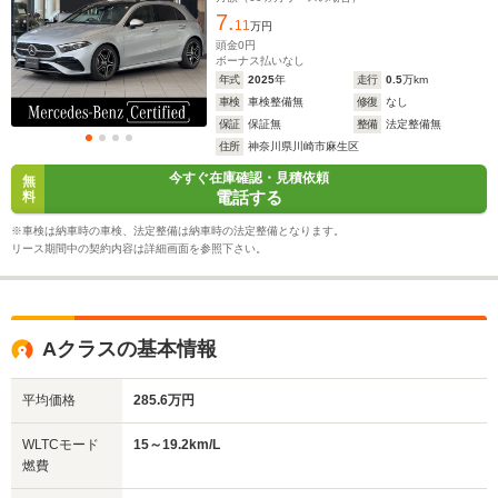
ート
7.
11
万円
頭金
0
円
ボーナス払いなし
年式
2025
年
走行
0.5
万km
車検
車検整備無
修復
なし
保証
保証無
整備
法定整備無
住所
神奈川県川崎市麻生区
今すぐ在庫確認・見積依頼
無
電話する
料
※車検は納車時の車検、法定整備は納車時の法定整備となります。
リース期間中の契約内容は詳細画面を参照下さい。
Aクラスの基本情報
平均価格
285.6万円
WLTCモード
15～19.2km/L
燃費