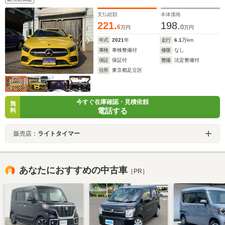
支払総額
本体価格
221.
198.
6
0
万円
万円
年式
2021
年
走行
6.1
万km
車検
車検整備付
修復
なし
保証
保証付
整備
法定整備付
住所
東京都足立区
今すぐ在庫確認・見積依頼
無
電話する
料
販売店：
ライトタイマー
あなたにおすすめの中古車
［PR］