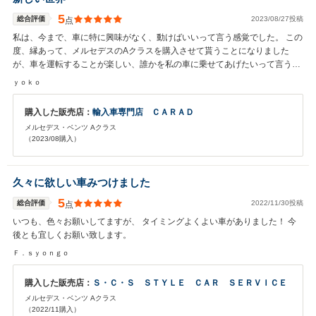
5
総合評価
2023/08/27投稿
点
私は、今まで、車に特に興味がなく、動けばいいって言う感覚でした。 この
度、縁あって、メルセデスのAクラスを購入させて貰うことになりました
が、車を運転することが楽しい、誰かを私の車に乗せてあげたいって言う気
持ちになったのは初めてです。 こんな車に出会わせて貰えて、本当に感謝し
ｙｏｋｏ
ています。 ネットでの購入、しかも、岡山県の田舎のお店で（申し訳ござい
ません。）大丈夫が心配でしたが、山口店長をはじめ、スタッフの皆様は本
購入した販売店：
輸入車専門店 ＣＡＲＡＤ
当に親切丁寧で、真夏の猛暑の中、汗を流しながら、真摯に対応していただ
メルセデス・ベンツ Aクラス
き、感動しました。 そして、仕事が早い。 私も職業人として見習わなけれ
（2023/08購入）
ばと思いました。 もし、また機会があれば、山口さんのお店で車を購入させ
て貰いたいし、友人にも紹介したいと思います。 もちろん、車の状態は文句
なしです。 ありがとうございました。
久々に欲しい車みつけました
5
総合評価
2022/11/30投稿
点
いつも、色々お願いしてますが、 タイミングよくよい車がありました！ 今
後とも宜しくお願い致します。
Ｆ．ｓｙｏｎｇｏ
購入した販売店：
Ｓ・Ｃ・Ｓ ＳＴＹＬＥ ＣＡＲ ＳＥＲＶＩＣＥ
メルセデス・ベンツ Aクラス
（2022/11購入）