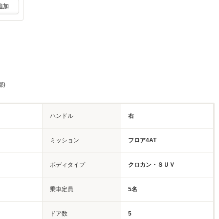
追加
都)
ハンドル
右
ミッション
フロア4AT
ボディタイプ
クロカン・ＳＵＶ
乗車定員
5名
ドア数
5