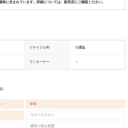
価格に含まれています。詳細については、販売店にご確認ください。
リサイクル料
リ済込
ワンオーナー
－
都)
/－
ETC
ウォークスルー
横滑り防止装置