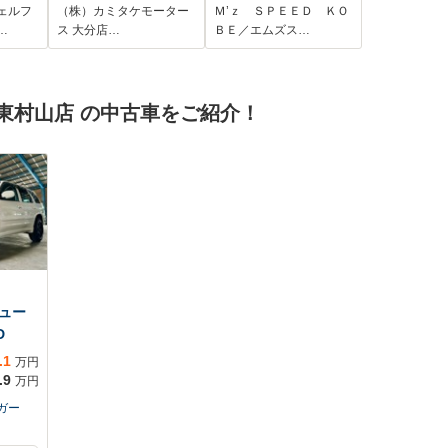
/14型
ルーズコントロー
カメラ 両側パワスラ
ェルフ
（株）カミタケモーター
Ｍ’ｚ ＳＰＥＥＤ ＫＯ
ーデ
ル レーンアシス
…
ス 大分店…
ＢＥ／エムズス…
ラ/ユ
ト 衝突被害軽減シ
ップ/
ステム オートライ
ィセ
ト LEDヘッドラン
東村山店 の中古車をご紹介！
イト/
プ スマートキー
ィス
アイドリングストッ
ルイン
プ 電動格納ミラー
ュー
D
.1
万円
.9
万円
ガー