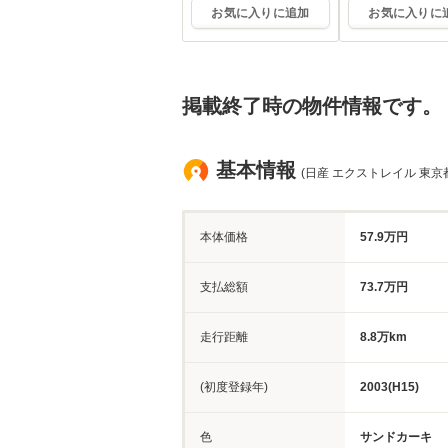
お気に入りに追加
お気に入りに
掲載終了時の物件情報です。
基本情報
(日産 エクストレイル 東京
本体価格
57.9万円
支払総額
73.7万円
走行距離
8.8万km
(初度登録年)
2003(H15)
色
サンドカーキ