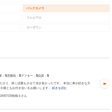
バックカメラ
フルエアロ
ローダウン
5
5
5
5
客：
雰囲気：
アフター：
品質：
ださり、快く試乗もさせて頂き良かったです。 本当に車が好きな方
 今後ともお付き合いをお願いします…
続きを読む
026/07/20投稿
Ｓさん