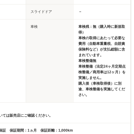
スライドドア
－
車検
車検残：無（購入時に新規取
得）
車検の取得にあたって必要な
費用（自動車重量税、自賠責
保険料など）が支払総額に含
まれています。
車検整備無
車検整備（法定24ヶ月定期点
検整備／商用車は12ヶ月）を
実施しません。
購入後（車検取得後）に別
途、車検整備を実施してくだ
さい。
いては販売店にご確認ください。
証 保証期間：1ヵ月 保証距離：1,000km