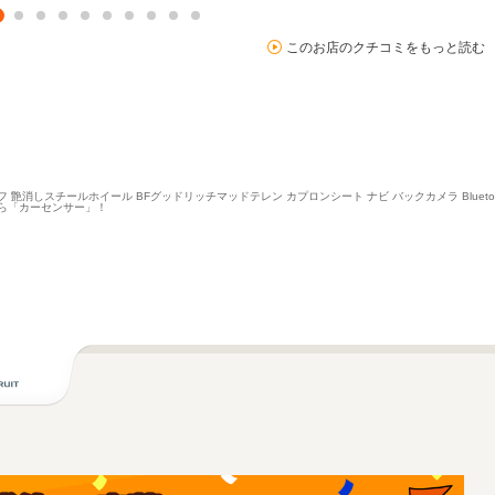
このお店のクチコミをもっと読む
フ 艶消しスチールホイール BFグッドリッチマッドテレン カプロンシート ナビ バックカメラ Bluet
ら「カーセンサー」！