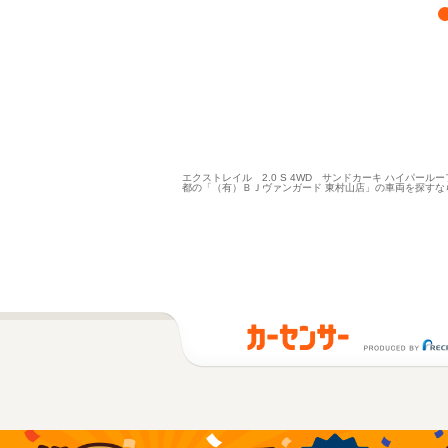
エクストレイル 2.0 S 4WD サンドカーキ ハイパールー
都の「（有）ＢＪヴァンガード 東村山店」の車両を探すな