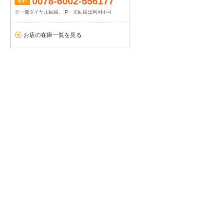
0078-6002-556177
無料
※一部ダイヤル回線、IP・光回線は利用不可
お店の在庫一覧を見る