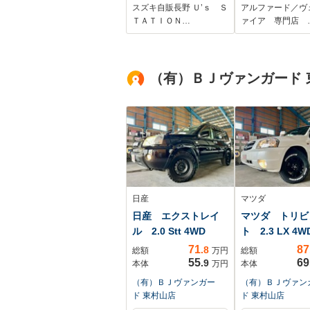
ィーサポート ワン
フ/冷暖房茶本革
スズキ自販長野 Ｕ’ｓ Ｓ
アルファード／ヴ
オーナー 4WD 衝
ディスプレイオ
ＴＡＴＩＯＮ…
ァイア 専門店 
突被害軽減システム
ィオ/全方位カメ
ニバーサルステ
トヨタセーフテ
（有）ＢＪヴァンガード 
ンス&チームメ
ヘッドアップデ
プレイ/デジタ
ナーミラー/
日産
マツダ
日産 エクストレイ
マツダ トリビ
ル 2.0 Stt 4WD
ト 2.3 LX 4W
71
87
.8
総額
万円
総額
55
69
.9
本体
万円
本体
（有）ＢＪヴァンガー
（有）ＢＪヴァン
ド 東村山店
ド 東村山店