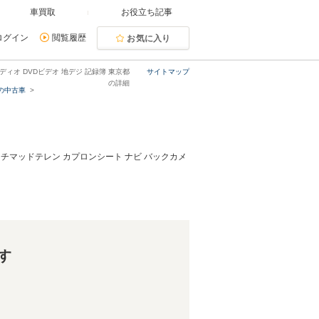
車買取
お役立ち記事
ログイン
閲覧履歴
お気に入り
ーディオ DVDビデオ 地デジ 記録簿 東京都
サイトマップ
の詳細
の中古車
リッチマッドテレン カプロンシート ナビ バックカメ
す