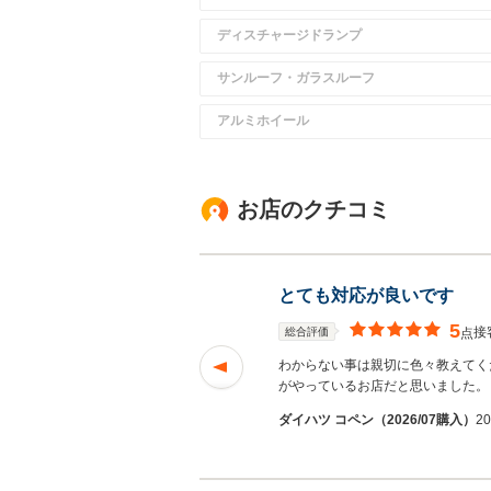
ディスチャージドランプ
サンルーフ・ガラスルーフ
アルミホイール
お店のクチコミ
とても対応が良いです
5
接
総合評価
点
い合わせに対するス
わからない事は親切に色々教えてく
を読む
がやっているお店だと思いました。
ｒｉさん
ダイハツ コペン（2026/07購入）
2