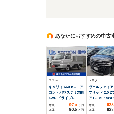
あなたにおすすめの中古
スズキ
トヨタ
キャリイ 660 KCエア
ヴェルファイア
コン・パワステ 3方開
ブリッド 2.5 
4WD ドライブレコー
ア E-Four 4W
ダー オートライ
煙/4WD/有機E
97
638
.9
総額
万円
総額
ト スズキセーフテ
モニター/ムー
90
628
.0
本体
万円
本体