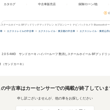
カタログ
中古車販売店
保険/ローン/他
消しスチールホイール BFグッドリッチマッドテレン カプロンシート ナビ バックカメラ Bluetoothオ
車
エクストレイルの中古車
エクストレイル・東京都の中古車
エクストレイル・東村山市
2.0 S 4WD サンドカーキ ハイパールーフ 艶消しスチールホイール BFグッド
記録簿 （サンドカーキ）
この中古車はカーセンサーでの掲載が終了していま
申し訳ございませんが、他の車をお探しください