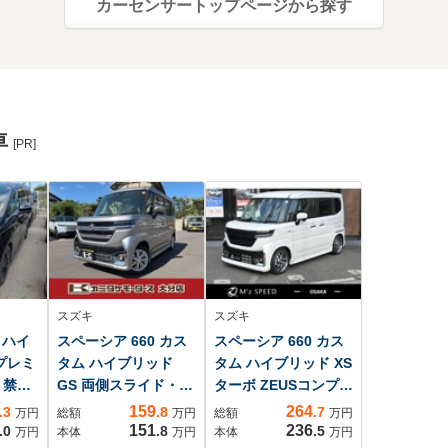
カーセンサートップページから探す
車
[PR]
スズキ
スズキ
 ハイ
スペーシア 660 カス
スペーシア 660 カス
Zプレミ
タム ハイブリッド
タム ハイブリッド XS
D 禁
GS 両側スライド・片
ターボ ZEUSコンプリ
L後席
側電動 クリアラン
ートカー ディスプレ
159
264
.3
.8
.7
万円
総額
万円
総額
万円
ンルー
スソナー オートク
イオーディオ 全方位
151
236
.0
.8
.5
万円
本体
万円
本体
万円