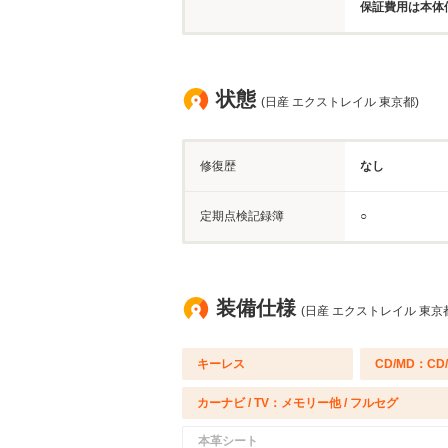
保証費用は本体
状態
(日産 エクストレイル 東京都)
修復歴
なし
定期点検記録簿
○
装備仕様
(日産 エクストレイル 東京
キーレス
CD/MD：CD
カーナビ / TV：メモリー他 / フルセグ
本革シート