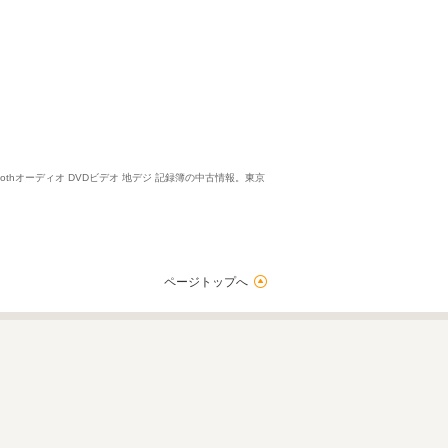
oothオーディオ DVDビデオ 地デジ 記録簿の中古情報。東京
ページトップへ