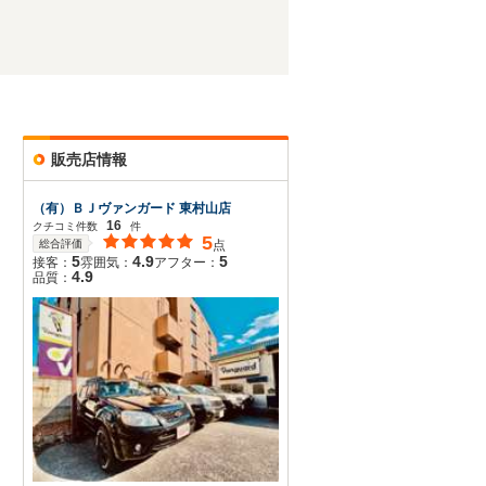
販売店情報
（有）ＢＪヴァンガード 東村山店
16
クチコミ件数
件
5
総合評価
点
5
4.9
5
接客：
雰囲気：
アフター：
4.9
品質：