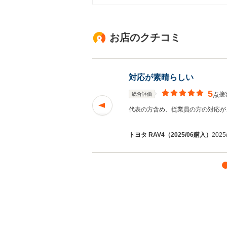
お店のクチコミ
対応が素晴らしい
5
接
総合評価
点
す。 車にぴったり
代表の方含め、従業員の方の対応が
む
トヨタ RAV4（2025/06購入）
2025