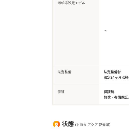
過給器設定モデル
－
法定整備
法定整備付
法定24ヶ月点
保証
保証無
無償・有償保証
状態
(トヨタ アクア 愛知県)