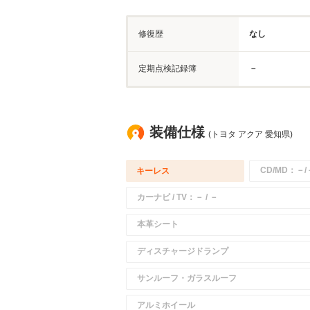
修復歴
なし
定期点検記録簿
－
装備仕様
(トヨタ アクア 愛知県)
CD/MD：－/
キーレス
カーナビ / TV：－ / －
本革シート
ディスチャージドランプ
サンルーフ・ガラスルーフ
アルミホイール