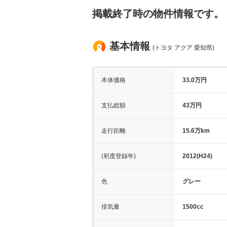
掲載終了時の物件情報です。
基本情報
(トヨタ アクア 愛知県)
本体価格
33.0万円
支払総額
43万円
走行距離
15.6万km
(初度登録年)
2012(H24)
色
グレー
排気量
1500cc