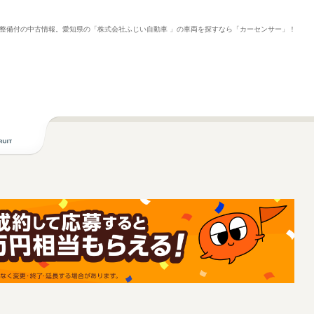
車検整備付の中古情報。愛知県の「株式会社ふじい自動車 」の車両を探すなら「カーセンサー」！