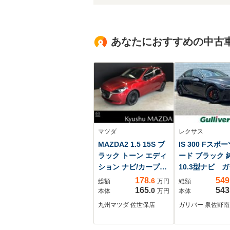
あなたにおすすめの中古
マツダ
レクサス
MAZDA2 1.5 15S ブ
IS 300 Fスポ
ラック トーン エディ
ード ブラック 
ション ナビ/カープレ
10.3型ナビ 
イ/全方位カメラ/衝突
ルーフ 全方
178
549
.6
総額
万円
総額
軽減ブレーキ/ETC/前
BSM オレン
165
543
.0
本体
万円
本体
後ドラレコ/残価型ク
リパー 追従ク
九州マツダ 佐世保店
ガリバー 泉佐野南
レジット対応
ン ドラレコ 
トインETC2.0