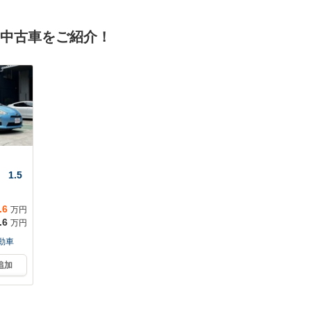
 パ
グヒーター ヘッド
トロール シートヒ
ート
アップディスプレ
ーター 電動シー
の中古車をご紹介！
チレ
イ アダプティブク
ト 電動リアゲー
ルーズコントロー
ト ブラインド・ス
ル オートライト
ポット・モニタリン
グ スマートキー
TV
1.5
.6
万円
.6
万円
動車
追加