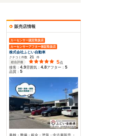
販売店情報
カーセンサー認定取扱店
カーセンサーアフター保証取扱店
株式会社ふじい自動車
21
クチコミ件数
件
5
総合評価
点
4.9
4.8
5
接客：
雰囲気：
アフター：
5
品質：
車検・整備・鈑金・塗装・中古車販売 ・