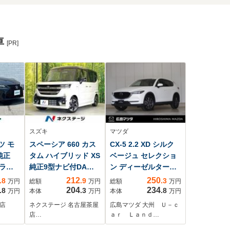
車
[PR]
スズキ
マツダ
ーツ モ
スペーシア 660 カス
CX-5 2.2 XD シルク
純正
タム ハイブリッド XS
ベージュ セレクショ
ガラス
純正9型ナビ付DA
ン ディーゼルターボ
位C
禁煙車 全周囲カメ
360°ビュー・モニタ
212
250
.8
.9
.3
万円
総額
万円
総額
万円
ジキャ
ラ 両側電動スライ
ー ETC 障害物セ
204
234
.8
.3
.8
万円
本体
万円
本体
万円
ルコ
ドドア ハーフレザ
ンサー パドルシフ
店
ネクステージ 名古屋茶屋
広島マツダ 大州 Ｕ－ｃ
ビル
ーシート シートヒ
ト マツダ・レーダ
店…
ａｒ Ｌａｎｄ…
 ポジ
ーター ステアリン
ー・クルーズ・コン