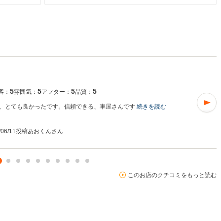
5
5
5
5
客：
雰囲気：
アフター：
品質：
、とても良かったです。信頼できる、車屋さんです
続きを読む
/06/11投稿
あおくんさん
このお店のクチコミをもっと読む