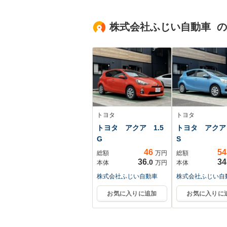
ションメモリー
ワーシート シ
株式会社ふじい自動車 
ヒーター ベン
ーション 本革
トヨタ
トヨタ
トヨタ アクア 1.5
トヨタ アクア 
G
S
46
54
総額
万円
総額
36
34
.0
本体
万円
本体
株式会社ふじい自動車
株式会社ふじい自
お気に入りに追加
お気に入りに