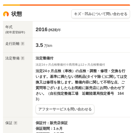
状態
キズ・凹みについて問い合わせる
年式
2016
(H28)
年
(初年度登録年)
走行距離
3.5
万km
法定整備
法定整備付
法定24ヶ月点検整備付※商用車は12ヶ月点検整備付
法定24ヶ月点検（車検）の点検・調整・修理・交換を行
います。基準に満たない消耗品(タイヤ除く)に関しては交
換又は修理を致します。整備内容に関して不明な点、ご
質問等ございましたらお気軽に販売店にお問い合わせ下
さい。（自社指定整備工場 近畿陸運局指定番号 164
3）
アフターサービスを問い合わせる
保証
保証付：販売店保証
保証期間：1ヵ月