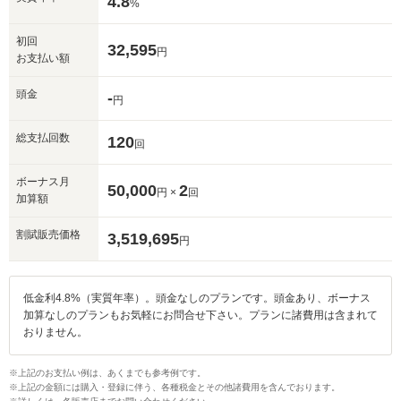
4.8
%
初回
32,595
円
お支払い額
頭金
-
円
総支払回数
120
回
ボーナス月
50,000
2
円 ×
回
加算額
割賦販売価格
3,519,695
円
低金利4.8%（実質年率）。頭金なしのプランです。頭金あり、ボーナス
加算なしのプランもお気軽にお問合せ下さい。プランに諸費用は含まれて
おりません。
入力途中の情報を保存しますか？
※上記のお支払い例は、あくまでも参考例です。
※次回問い合わせをする際に自動入力されます
※上記の金額には購入・登録に伴う、各種税金とその他諸費用を含んでおります。