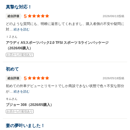
真摯な対応！
5
総合評価
2026/06/13投稿
どのような質問にも、明瞭に返答してくれますし、購入者側の不安や疑問に
対…
続きを読む
ＩＺさん
アウディ A5スポーツバック2.0 TFSI スポーツ Sラインパッケージ
（2026/06購入）
お店からの返信あり
初めて
5
総合評価
2026/05/18投稿
初めての外車デビューとリモートでしか商談できない状態で色々不安な部分
が…
続きを読む
キムさん
プジョー 308（2026/05購入）
お店からの返信あり
妻の夢叶いました！