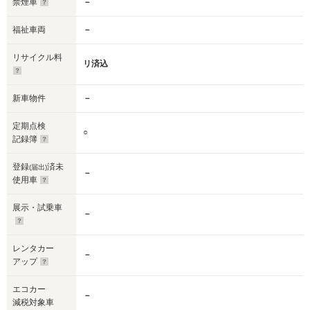
禁煙車
－
福祉車両
－
リサイクル料
リ済込
新車物件
－
定期点検
○
記録簿
登録
済未
(届出)
－
使用車
展示・試乗車
－
レンタカー
－
アップ
エコカー
－
減税対象車