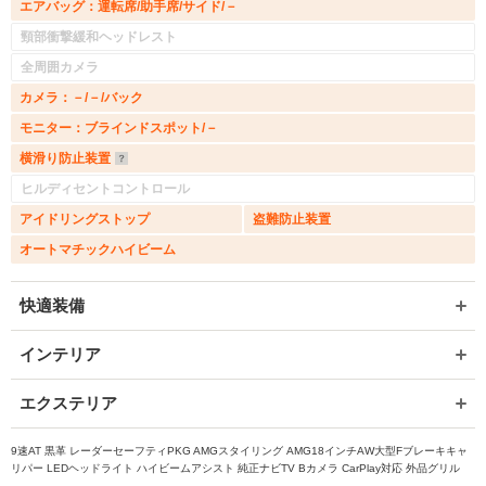
エアバッグ：運転席/助手席/サイド/－
頸部衝撃緩和ヘッドレスト
全周囲カメラ
カメラ：－/－/バック
モニター：ブラインドスポット/－
横滑り防止装置
ヒルディセントコントロール
アイドリングストップ
盗難防止装置
オートマチックハイビーム
快適装備
インテリア
エクステリア
9速AT 黒革 レーダーセーフティPKG AMGスタイリング AMG18インチAW大型Fブレーキキャ
リパー LEDヘッドライト ハイビームアシスト 純正ナビTV Bカメラ CarPlay対応 外品グリル