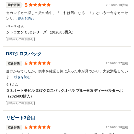
5
総合評価
2026/05/10投稿
セカンドカー探しの旅の途中、「これは気になる…！」という一台をカーセ
ンサ…
続きを読む
ぺいぺいさん
シトロエン C3Cシリーズ （2026/05購入）
お店からの返信あり
DS7クロスバック
5
総合評価
2026/04/27投稿
遠方からでしたが、実車を確認し気に入った車が見つかり、大変満足してい
ま…
続きを読む
Ｇ８さん
ＤＳオートモビル DS7クロスバックオペラ ブルーHDi ディーゼルターボ
（2026/03購入）
お店からの返信あり
リピート3台目
5
総合評価
2026/04/18投稿