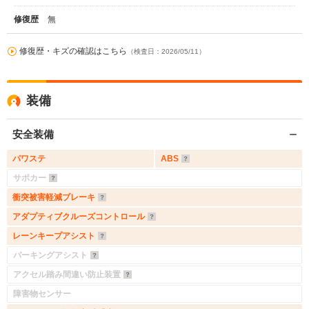
修復歴
無
修復歴・キズの確認はこちら
（検査日：2026/05/11）
装備
安全装備
パワステ
ABS
サポカー
衝突被害軽減ブレーキ
アダプティブクルーズコントロール
レーンキープアシスト
パーキングアシスト
アクセル踏み間違い防止装置
障害物センサー