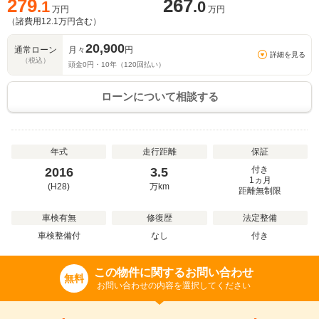
279
267
.1
.0
万円
万円
（諸費用
12.1
万円含む）
20,900
通常ローン
月々
円
詳細を見る
（税込）
頭金
0
円・
10
年（
120
回払い）
ローンについて相談する
年式
走行距離
保証
付き
2016
3.5
1ヵ月
(H28)
万
km
距離無制限
車検有無
修復歴
法定整備
車検整備付
なし
付き
この物件に関するお問い合わせ
無料
お問い合わせの内容を選択してください