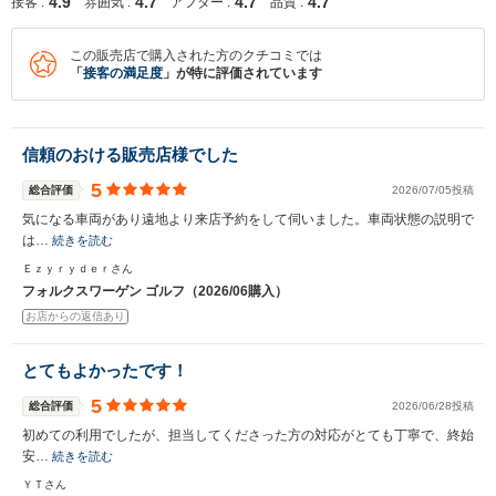
4.9
4.7
4.7
4.7
接客 :
雰囲気 :
アフター :
品質 :
この販売店で購入された方のクチコミでは
「
接客の満足度
」が特に評価されています
信頼のおける販売店様でした
5
総合評価
2026/07/05投稿
気になる車両があり遠地より来店予約をして伺いました。車両状態の説明で
は…
続きを読む
Ｅｚｙｒｙｄｅｒさん
フォルクスワーゲン ゴルフ（2026/06購入）
お店からの返信あり
とてもよかったです！
5
総合評価
2026/06/28投稿
初めての利用でしたが、担当してくださった方の対応がとても丁寧で、終始
安…
続きを読む
ＹＴさん