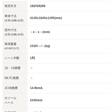
発売年月
16(H28)/06
車体寸法
4145x1845x1295(mm)
(全長x全幅x全高)
室内寸法
－x－x－(mm)
(全長x全幅x全高)
車両重量
1520/－/－(kg)
(AT/MT/CVT)
シート列数
1列
10・15燃費
－
WLTC燃費
－
JC08燃費
14.9km/L
ホイール
2430mm
ベース