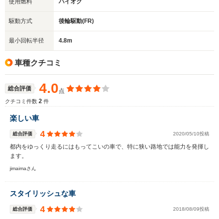
使用燃料
ハイオク
駆動方式
後輪駆動(FR)
最小回転半径
4.8m
車種クチコミ
4.0
総合評価
点
2
クチコミ件数
件
楽しい車
4
総合評価
2020/05/10投稿
都内をゆっくり走るにはもってこいの車で、特に狭い路地では能力を発揮し
ます。
jimaimaさん
スタイリッシュな車
4
総合評価
2018/08/09投稿