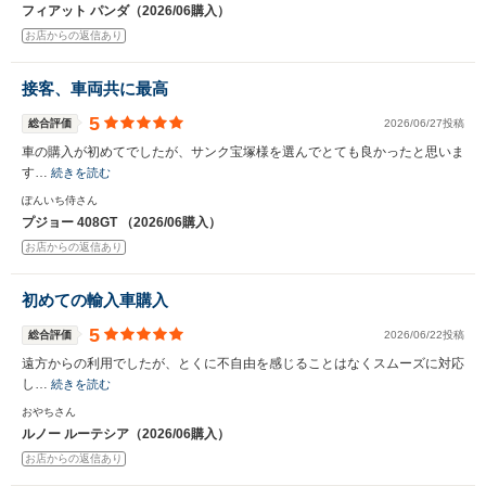
フィアット パンダ（2026/06購入）
お店からの返信あり
接客、車両共に最高
5
総合評価
2026/06/27投稿
車の購入が初めてでしたが、サンク宝塚様を選んでとても良かったと思いま
す…
続きを読む
ぽんいち侍さん
プジョー 408GT （2026/06購入）
お店からの返信あり
初めての輸入車購入
5
総合評価
2026/06/22投稿
遠方からの利用でしたが、とくに不自由を感じることはなくスムーズに対応
し…
続きを読む
おやちさん
ルノー ルーテシア（2026/06購入）
お店からの返信あり