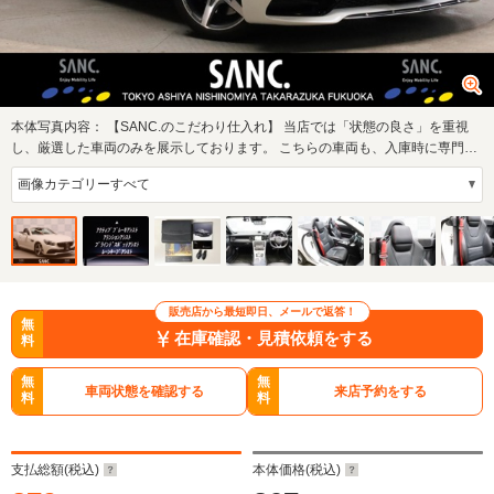
本体写真内容：
【SANC.のこだわり仕入れ】 当店では「状態の良さ」を重視
し、厳選した車両のみを展示しております。 こちらの車両も、入庫時に専門ス
タッフが細部…
販売店から最短即日、メールで返答！
無
在庫確認・見積依頼をする
料
無
無
車両状態を確認する
来店予約をする
料
料
支払総額(税込)
本体価格(税込)