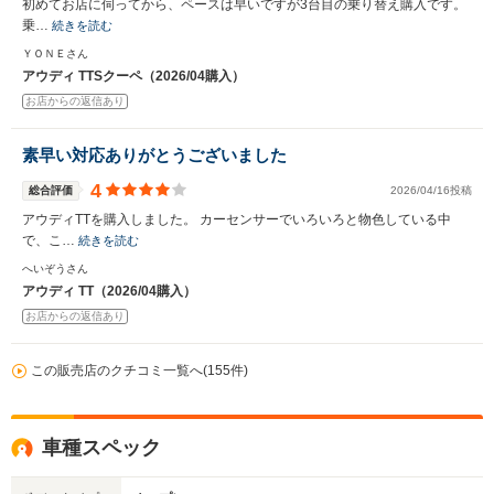
初めてお店に伺ってから、ペースは早いですが3台目の乗り替え購入です。
乗…
続きを読む
ＹＯＮＥさん
アウディ TTSクーペ（2026/04購入）
お店からの返信あり
素早い対応ありがとうございました
4
総合評価
2026/04/16投稿
アウディTTを購入しました。 カーセンサーでいろいろと物色している中
で、こ…
続きを読む
へいぞうさん
アウディ TT（2026/04購入）
お店からの返信あり
この販売店のクチコミ一覧へ(155件)
車種スペック