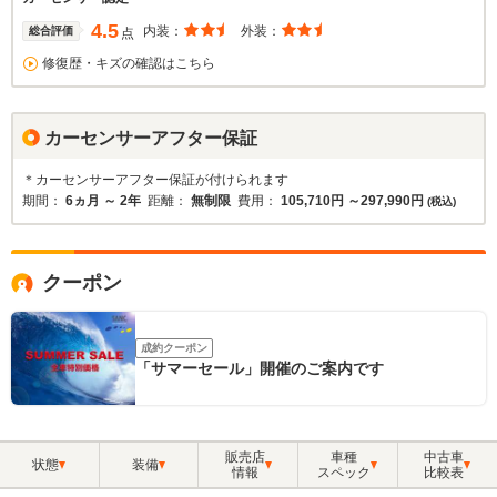
4.5
内装：
外装：
総合評価
点
修復歴・キズの確認はこちら
カーセンサーアフター保証
＊カーセンサーアフター保証が付けられます
期間：
6ヵ月 ～ 2年
距離：
無制限
費用：
105,710円 ～297,990円
(税込)
クーポン
成約クーポン
「サマーセール」開催のご案内です
販売店
車種
中古車
状態
装備
情報
スペック
比較表