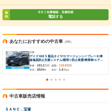
今すぐ在庫確認・見積依頼
無
電話する
料
あなたにおすすめの中古車
［PR］
日産
デイズ 660 S 新品タイヤ/エマージェンシーブレーキ/車
線逸脱防止支援システム/横滑り防止装置/禁煙車/エアバ
ッグ 運転席/エアバッグ 助手席/衝突安全ボディ/パワーウ
103.2
110.8
本体：
万円
総額：
万円
インドウ/オートライト/マニュアルエアコン
2024
1.4
年式：
年
走行：
万km
中古車販売店情報
ＳＡＮＣ．宝塚