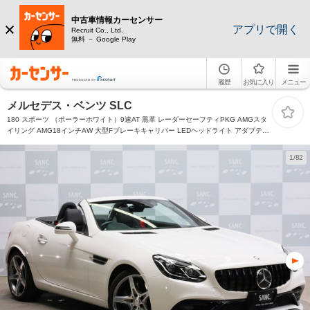
中古車情報カーセンサー
アプリで開く
Recruit Co., Ltd.
無料 － Google Play
履歴
お気に入り
メニュー
メルセデス・ベンツ SLC
180 スポーツ （ポーラーホワイト）9速AT 黒革 レーダーセーフティPKG AMGスタ
イリング AMG18インチAW 大型Fブレーキキャリパー LEDヘッドライト アダプティ
ブハイビームアシスト 純正ナビTV バックカメラ Apple CarPlay対応 外品グリル
1/82