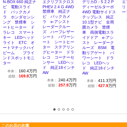
N-BOX 660 純正ナ
エクリプスクロス
デリカD：5 2.2 P
エ
ビ 電動スライ
PHEV 2.4 G 4WD
ディーゼルターボ
リ
禁煙車 純正ナ
ド バックカメ
4WD 電動サイドス
ー
ビ バックカメ
ラ ホンダセンシ
テップレス 純正
ラ e-アシスト
ング 禁煙車 シ
10.1型ナビ 全周
レーダークルー
ートヒーター ド
囲カメラ 禁煙
ズ ハーフレザー
ラレコ スマート
車 両側電動スラ
シート パワーシ
キー LEDヘッド
イドドア e-アシ
ート シートヒー
ライト ETC オ
スト レーダーク
ター ステアリン
ートマチックハイ
ルーズ BSM 電
グヒーター ドラ
ビーム ブライ
動リアゲート パ
レコ コーナーセ
ンドスポットモニ
ワーシート ドラ
ンサー LEDヘッ
ター
レコ LEDヘッ
ド 純正18インチ
ド 純正18インチ
160.4
万円
本体：
AW
AW
169.8
万円
総額：
240.4
万円
本体：
411.3
万円
本体：
257.9
万円
総額：
427.9
万円
総額：
このお店の在庫