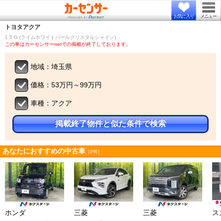
お気に入り
メニュー
トヨタ
アクア
1.5 G (ライムホワイトパールクリスタルシャイン)
この車はカーセンサーnetでの掲載が終了しております。
地域：埼玉県
価格：53万円～99万円
車種：アクア
掲載終了物件と似た条件で検索
あなたにおすすめの中古車
［PR］
ホンダ
三菱
三菱
ス