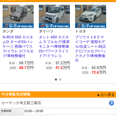
ホンダ
ダイハツ
トヨタ
N-BOX 660 カスタ
タント 660 カスタ
プリウス 1.8 S マ
ムG ターボSSパッ
ム X フルセグ/後席
イコーデ 後期モデ
ケージ 両側パワス
モニター/車検整備
ル/合皮シート/純正
ラ/ドラレコ/フルセ
付/パワースライド
ナビ/フルセグ/バッ
グ/車検整備付
ドア/ドラレコ
クカメラ/車検整備
付
58.7
万円
37.2
万円
本体：
本体：
68.7
万円
47.2
万円
62.6
万円
総額：
総額：
本体：
72.6
万円
総額：
中古車販売店情報
▲上へ戻る
カーマッチ埼玉新三郷店
10:00～19:00
営業時間