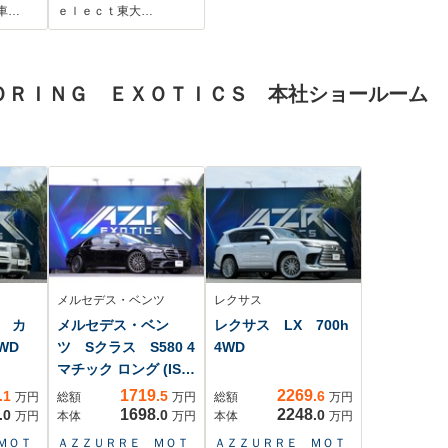
側パ
ヘッドライト 衝突
車…
ｅｌｅｃｔ東大…
オー
被害軽減ブレーキ
イ
オートエアコン ス
ーシ
マートキー スペア
ＯＲＩＮＧ ＥＸＯＴＩＣＳ 本社ショールーム
ンシ
キー有 横滑り防止
スマー
装置 フルセグ
メルセデス・ベンツ
レクサス
 カ
メルセデス・ベン
レクサス LX 700h
WD
ツ Sクラス S580 4
4WD
マチック ロング (ISG
搭...
1719
2269
.1
.5
.6
万円
総額
万円
総額
万円
1698
2248
.0
.0
.0
万円
本体
万円
本体
万円
ＭＯＴ
ＡＺＺＵＲＲＥ ＭＯＴ
ＡＺＺＵＲＲＥ ＭＯＴ