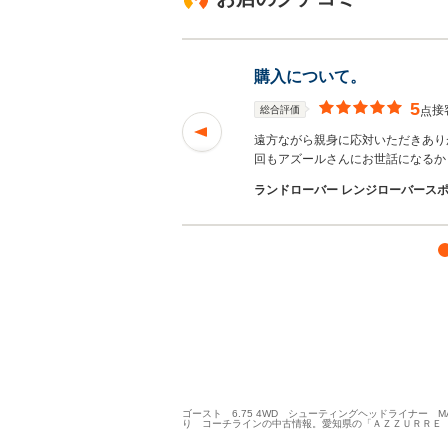
購入について。
5
接
総合評価
点
たいと思いました。
遠方ながら親身に応対いただきあり
回もアズールさんにお世話になるか
ランドローバー レンジローバースポー
ゴースト 6.75 4WD シューティングヘッドライナー
り コーチラインの中古情報。愛知県の「ＡＺＺＵＲＲＥ