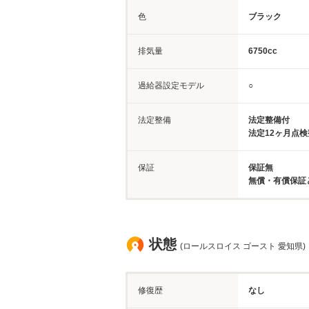
色
ブラック
排気量
6750cc
過給器設定モデル
○
法定整備
法定整備付
法定12ヶ月点
保証
保証無
無償・有償保証
状態
(ロールスロイス ゴースト 愛知県)
修復歴
なし