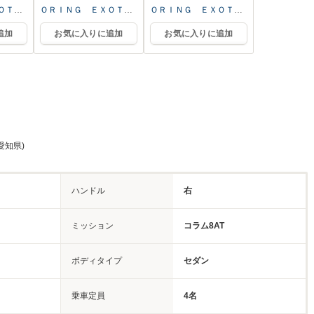
ＯＴＩ
ＯＲＩＮＧ ＥＸＯＴＩ
ＯＲＩＮＧ ＥＸＯＴＩ
ルーム
ＣＳ 本社ショールーム
ＣＳ 本社ショールーム
追加
お気に入りに追加
お気に入りに追加
愛知県)
ハンドル
右
ミッション
コラム8AT
ボディタイプ
セダン
乗車定員
4名