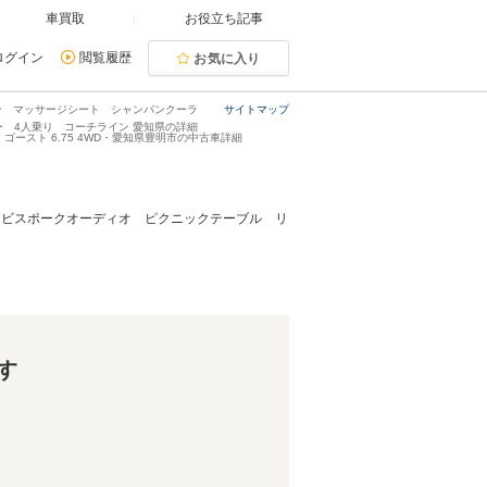
車買取
お役立ち記事
ログイン
閲覧履歴
お気に入り
ョン マッサージシート シャンパンクーラ
サイトマップ
ー 4人乗り コーチライン 愛知県の詳細
ゴースト 6.75 4WD・愛知県豊明市の中古車詳細
AW ビスポークオーディオ ピクニックテーブル リ
す