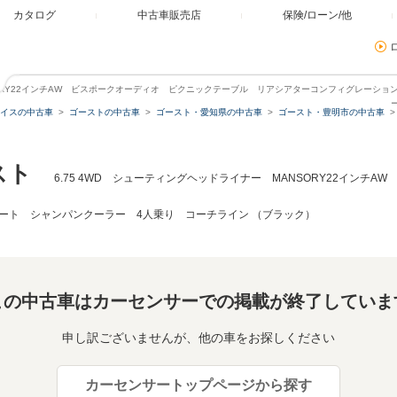
カタログ
中古車販売店
保険/ローン/他
ANSORY22インチAW ビスポークオーディオ ピクニックテーブル リアシアターコンフィグレーシ
イスの中古車
ゴーストの中古車
ゴースト・愛知県の中古車
ゴースト・豊明市の中古車
スト
6.75 4WD シューティングヘッドライナー MANSORY22インチ
ート シャンパンクーラー 4人乗り コーチライン （ブラック）
この中古車はカーセンサーでの掲載が終了していま
申し訳ございませんが、他の車をお探しください
カーセンサートップページから探す