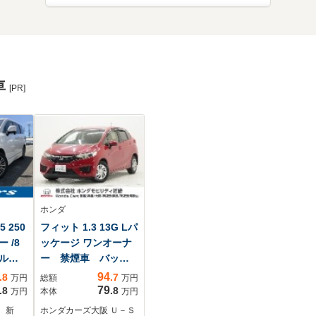
車
[PR]
ホンダ
 250
フィット 1.3 13G Lパ
 /8
ッケージ ワンオーナ
ルセ
ー 禁煙車 バック
カメ
カメラ ETC
94
.8
.7
万円
総額
万円
hオーデ
Bluetooth クルーズ
79
.8
.8
万円
本体
万円
ダウ
コントロール LED
 新
ホンダカーズ大阪 Ｕ－Ｓ