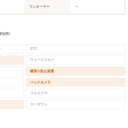
ワンオーナー
－
愛知県)
－
ETC
ウォークスルー
横滑り防止装置
バックカメラ
フルエアロ
ローダウン