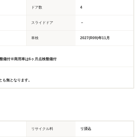
ドア数
4
スライドドア
－
車検
2027(R09)年11月
検整備付※商用車は6ヶ月点検整備付
とも無となります。
リサイクル料
リ済込