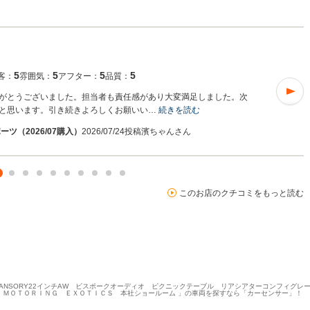
5
5
5
5
客：
雰囲気：
アフター：
品質：
がとうございました。担当者も責任感があり大変満足しました。次
と思います。引き続きよろしくお願いい…
続きを読む
ツ（2026/07購入）
2026/07/24投稿
濱ちゃんさん
このお店のクチコミをもっと読む
 MANSORY22インチAW ビスポークオーディオ ピクニックテーブル リアシアターコンフィグ
 ＭＯＴＯＲＩＮＧ ＥＸＯＴＩＣＳ 本社ショールーム 」の車両を探すなら「カーセンサー」！