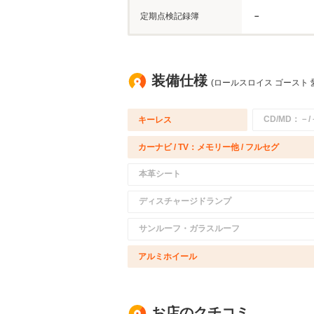
定期点検記録簿
－
装備仕様
(ロールスロイス ゴースト 
CD/MD：－/
キーレス
カーナビ / TV：メモリー他 / フルセグ
本革シート
ディスチャージドランプ
サンルーフ・ガラスルーフ
アルミホイール
お店のクチコミ