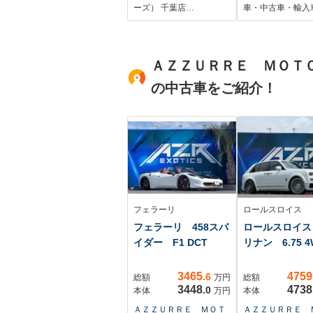
横滑り防止装置/アイ
ンモニター 両
ーズ） 千葉店…
車・中古車・輸入
ドリングストップ/バ
ワースライド 
ックモニター/エアバ
トLEDヘッドラ
ッグ 運転席/エアバッ
ト ハーフレザ
ＡＺＺＵＲＲＥ ＭＯＴ
グ 助手席
ート オットマ
ート ETC 
の中古車をご紹介！
トキー
フェラーリ
ロールスロイス
フェラーリ 458スパ
ロールスロイス
イダー F1 DCT
リナン 6.75 4
3465
4759
.6
総額
万円
総額
3448
4738
.0
本体
万円
本体
ＡＺＺＵＲＲＥ ＭＯＴ
ＡＺＺＵＲＲＥ 