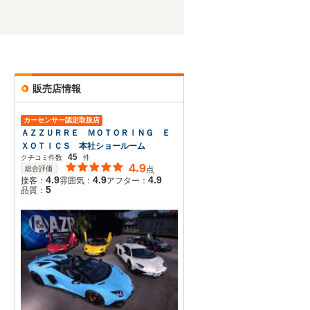
販売店情報
カーセンサー認定取扱店
ＡＺＺＵＲＲＥ ＭＯＴＯＲＩＮＧ Ｅ
ＸＯＴＩＣＳ 本社ショールーム
45
クチコミ件数
件
4.9
総合評価
点
4.9
4.9
4.9
接客：
雰囲気：
アフター：
5
品質：