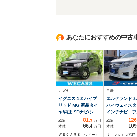
あなたにおすすめの中古
スズキ
日産
イグニス 1.2 ハイブ
エルグランド 2.5
リッド MG 新品タイ
ハイウェイスター
ヤ/純正 SDナビ/シー
インチナビ フ
トヒーター 運転
グTV バック
81
126
.9
総額
万円
総額
席/Bluetooth接
ラ Bluetoot
66
109
.4
本体
万円
本体
続/ETC/EBD付ABS/
ィオ フリップ
ＷＥＣＡＲＳ（ウィーカ
Ｊ－ｃａｒｓ福岡