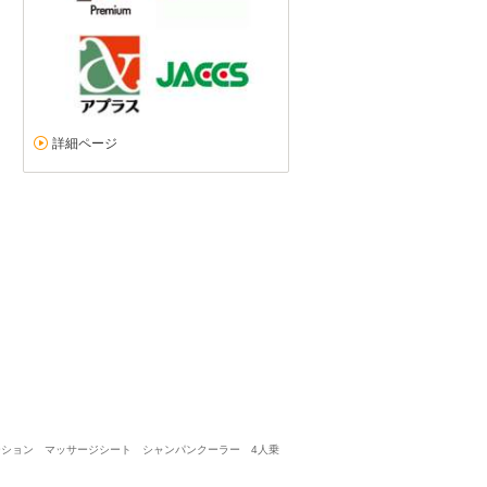
Lc500
5
5
5
5
接客：
雰囲気：
アフター：
品質：
総合評価
点
詳細ページ
状態も良く対応も迅速で良い買い物ができました！
続きを読む
レクサス LC（2026/06購入）
2026/06/26投稿
Ｌｃさん
レーション マッサージシート シャンパンクーラー 4人乗