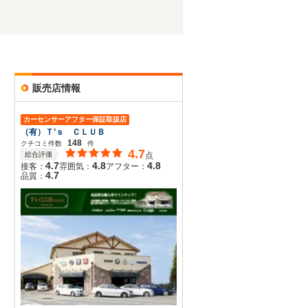
販売店情報
カーセンサーアフター保証取扱店
（有）Ｔ’ｓ ＣＬＵＢ
148
クチコミ件数
件
4.7
総合評価
点
4.7
4.8
4.8
接客：
雰囲気：
アフター：
4.7
品質：