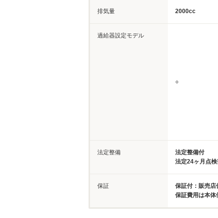
排気量
2000cc
過給器設定モデル
○
法定整備
法定整備付
法定24ヶ月点
保証
保証付：販売店保
保証費用は本体