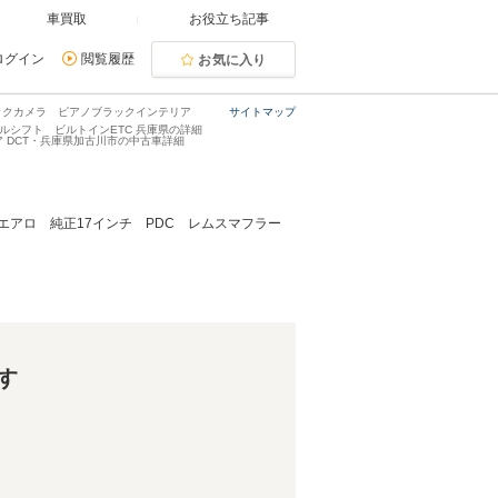
車買取
お役立ち記事
ログイン
閲覧履歴
お気に入り
ー バックカメラ ピアノブラックインテリア
サイトマップ
ルシフト ビルトインETC 兵庫県の詳細
ドア DCT・兵庫県加古川市の中古車詳細
CWエアロ 純正17インチ PDC レムスマフラー
す