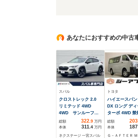
あなたにおすすめの中古
スバル
トヨタ
クロストレック 2.0
ハイエースバン 2
リミテッド 4WD
DX ロング デ
4WD サンルーフ
ターボ 4WD 
ルーフレール 純正
純正ナビ バッ
322
203
.9
総額
万円
総額
11.6型ナビ 全周囲
メラ フルセ
311
187
.4
本体
万円
本体
カメラ ETC ステ
レーンアシスト
ネクステージ 一宮スバル
Ｇ－ＡＦＴＥＲ 