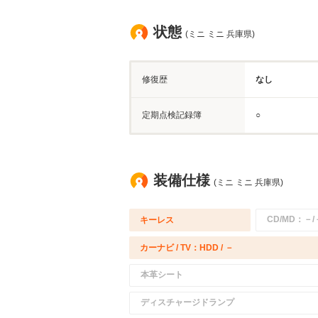
状態
(ミニ ミニ 兵庫県)
修復歴
なし
定期点検記録簿
○
装備仕様
(ミニ ミニ 兵庫県)
CD/MD：－/
キーレス
カーナビ / TV：HDD / －
本革シート
ディスチャージドランプ