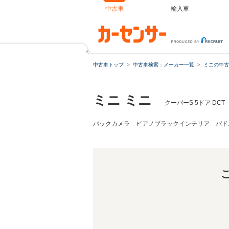
中古車
輸入車
ミニ クーパーS 5ドア DCT 禁煙ワンオーナー車 JCWパ
中古車トップ
中古車検索：メーカー一覧
ミニの中古
ミニ ミニ
クーパーS 5ドア D
バックカメラ ピアノブラックインテリア パドル