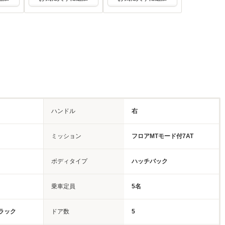
ハンドル
右
ミッション
フロアMTモード付7AT
ボディタイプ
ハッチバック
乗車定員
5名
ラック
ドア数
5