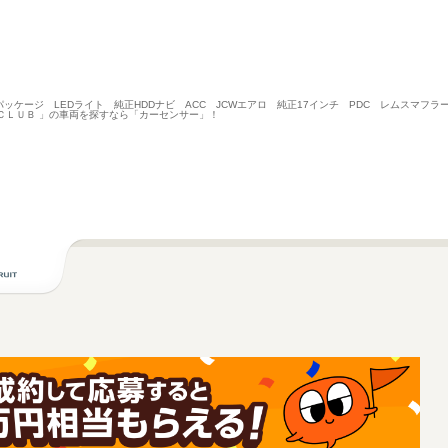
Wパッケージ LEDライト 純正HDDナビ ACC JCWエアロ 純正17インチ PDC レムスマ
 ＣＬＵＢ 」の車両を探すなら「カーセンサー」！