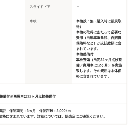
スライドドア
－
車検
車検残：無（購入時に新規取
得）
車検の取得にあたって必要な
費用（自動車重量税、自賠責
保険料など）が支払総額に含
まれています。
車検整備付
車検整備（法定24ヶ月点検整
備／商用車は12ヶ月）を実施
致します。その費用は本体価
格に含まれています。
検整備付※商用車は12ヶ月点検整備付
証 保証期間：3ヵ月 保証距離：3,000km
価格に含まれています。詳細については、販売店にご確認ください。