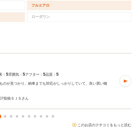
フルエアロ
ローダウン
5
5
5
5
客：
雰囲気：
アフター：
品質：
ものが見つかり、納車までも対応がしっかりしていて、良い買い物
4/07投稿
ＳＪＳさん
このお店のクチコミをもっと読む