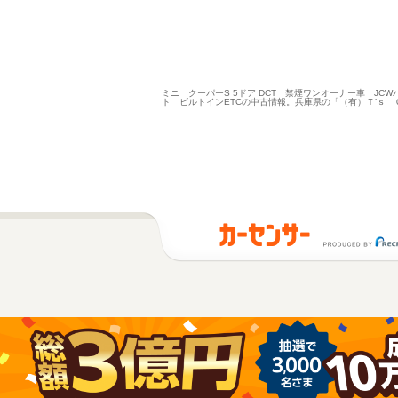
ミニ クーパーS 5ドア DCT 禁煙ワンオーナー車 JC
ト ビルトインETCの中古情報。兵庫県の「（有）Ｔ’ｓ