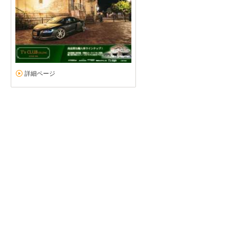
詳細ページ
納車までスムーズ
5
5
5
5
接客：
雰囲気：
アフター：
品質：
総合評価
点
大変満足しています。納車までスムーズに対応していただきました。
読む
ミニ ミニ（2026/02購入）
2026/04/06投稿
ａ６ｏｐさん