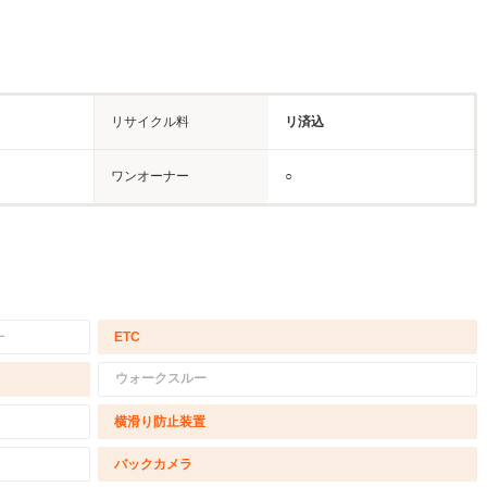
リサイクル料
リ済込
ワンオーナー
○
－
ETC
ウォークスルー
横滑り防止装置
バックカメラ