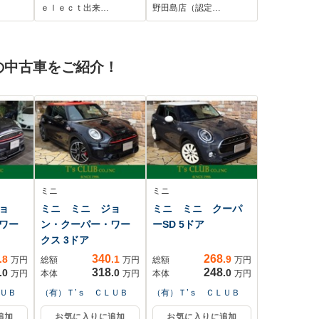
ナー
ラート/オートマチッ
ｅｌｅｃｔ出来…
野田島店（認定…
ハイ
クハイビーム/先行発
防止
進告知/リア席プライ
ブレ
ベートモニター/ETC/
の中古車をご紹介！
ート
パナソニックナビ/CD
続
ミニ
ミニ
ョ
ミニ ミニ ジョ
ミニ ミニ クーパ
ワー
ン・クーパー・ワー
ーSD 5ドア
クス 3ドア
340
268
.8
.1
.9
万円
総額
万円
総額
万円
318
248
.0
.0
.0
万円
本体
万円
本体
万円
ＬＵＢ
（有）Ｔ’ｓ ＣＬＵＢ
（有）Ｔ’ｓ ＣＬＵＢ
追加
お気に入りに追加
お気に入りに追加