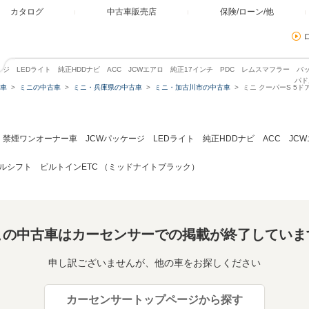
カタログ
中古車販売店
保険/ローン/他
ッケージ LEDライト 純正HDDナビ ACC JCWエアロ 純正17インチ PDC レムスマフラ
パド
車
ミニの中古車
ミニ・兵庫県の中古車
ミニ・加古川市の中古車
ミニ クーパーS 5
CT 禁煙ワンオーナー車 JCWパッケージ LEDライト 純正HDDナビ ACC J
シフト ビルトインETC （ミッドナイトブラック）
この中古車はカーセンサーでの掲載が終了していま
申し訳ございませんが、他の車をお探しください
カーセンサートップページから探す