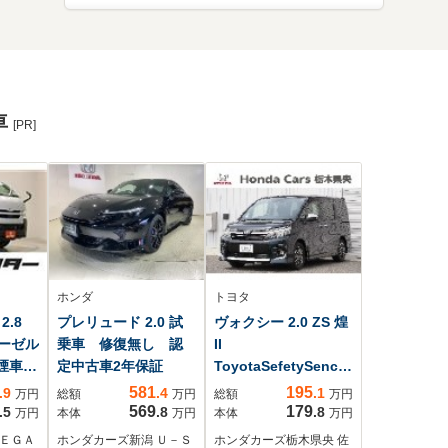
車
[PR]
ホンダ
トヨタ
.8
プレリュード 2.0 試
ヴォクシー 2.0 ZS 煌
ィーゼル
乗車 修復無し 認
II
禁煙車
定中古車2年保証
ToyotaSefetySence/
クカ
プリクラッシュセー
581
195
.9
.4
.1
万円
総額
万円
総額
万円
グTV
フティシステム/レー
569
179
.5
.8
.8
万円
本体
万円
本体
万円
 ク
ンディパーチャーア
ＭＥＧＡ
ホンダカーズ新潟 Ｕ－Ｓ
ホンダカーズ栃木県央 佐