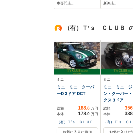
アリングヒーター
リアランスソ
車専門店…
新潟店…
シートヒーター メ
オートマチック
モリ付きパワーシー
ビーム 横滑り
ト LEDヘッドライ
装置 衝突軽減
（有）Ｔ’ｓ ＣＬＵＢ 
ト＆フォグライト
ーキ 3列シ
純正18インチアルミ
Bluetooth接
ETC 雹害車
ミニ
ミニ
ミニ ミニ クーパ
ミニ ミニ ジ
ーD 3ドア DCT
ン・クーパー・
クス 3ドア
188
356
.8
総額
万円
総額
178
338
.0
本体
万円
本体
（有）Ｔ’ｓ ＣＬＵＢ
（有）Ｔ’ｓ Ｃ
お気に入りに追加
お気に入りに