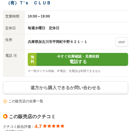
（有）Ｔ’ｓ ＣＬＵＢ
営業時間
10:00～19:00
入力途中の情報を保存しますか？
定休日
毎週水曜日 定休日
※次回問い合わせをする際に自動入力されます
※保存された情報は
90
日で破棄されます
住所
兵庫県加古川市平岡町中野６２１－１
MAP
いいえ
はい
電話
今すぐ在庫確認・見積依頼
無
電話する
料
※一部ダイヤル回線、IP電話、光電話は利用できません
遠方から購入できるか問い合わせる
この販売店の在庫一覧
この販売店のクチコミ
4.7
クチコミ総合評価：