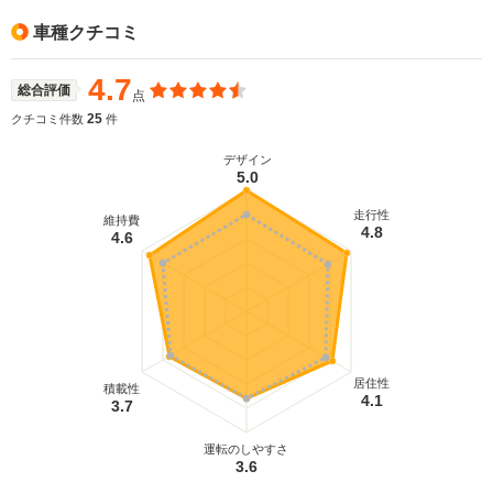
車種クチコミ
4.7
総合評価
点
25
クチコミ件数
件
デザイン
5.0
走行性
維持費
4.8
4.6
居住性
積載性
4.1
3.7
運転のしやすさ
3.6