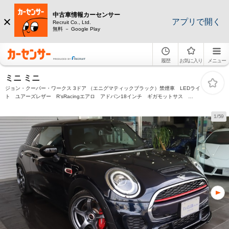
中古車情報カーセンサー
アプリで開く
Recruit Co., Ltd.
無料 － Google Play
履歴
お気に入り
メニュー
ミニ ミニ
ジョン・クーパー・ワークス 3ドア （エニグマティックブラック）禁煙車 LEDライ
ト ユアーズレザー R‘sRacingエアロ アドバン18インチ ギガモットサス
PDC ヘッドアップディスプレイ バックカメラ ドライブレコーダー前後 ETC
ACC キーレス
1/59