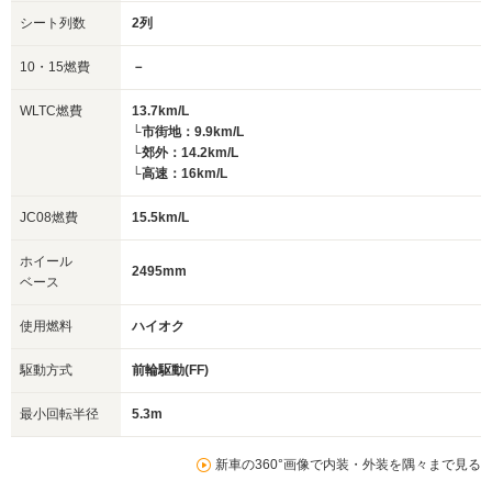
シート列数
2列
10・15燃費
－
WLTC燃費
13.7km/L
└市街地：9.9km/L
└郊外：14.2km/L
└高速：16km/L
JC08燃費
15.5km/L
ホイール
2495mm
ベース
使用燃料
ハイオク
駆動方式
前輪駆動(FF)
最小回転半径
5.3m
新車の360°画像で内装・外装を隅々まで見る