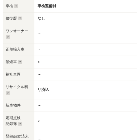
車検
車検整備付
修復歴
なし
ワンオーナー
－
正規輸入車
○
禁煙車
○
福祉車両
－
リサイクル料
リ済込
新車物件
－
定期点検
○
記録簿
登録
済未
(届出)
－