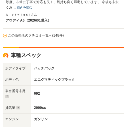
毎度、非常に丁寧で対応も良く、気持ち良く帰宅しています。 今後も末永
くお…
続きを読む
ｋｌｅｔｗｉｕｓｌさん
アウディ A6（2026/01購入）
この販売店のクチコミ一覧へ(148件)
車種スペック
ボディタイプ
ハッチバック
ボディ色
エニグマティックブラック
車台番号末尾
092
排気量
2000cc
エンジン
ガソリン