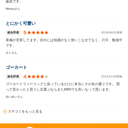
最高です。
Mickeyさん
とにかく可愛い
5
総合評価
2024/09/01投稿
装備が充実してます。自分には知識がなく使いこなせてなく、只今、勉強中
です。
さとさん
ゴーカート
4
総合評価
2023/11/28投稿
ゴーカートフィーリングと謳っているだけに本当にその名の通りです。 買
って良かったと思うし次選ぶならまたMINIでも良いなって思います。
めいめいさん
クチコミをもっと見る