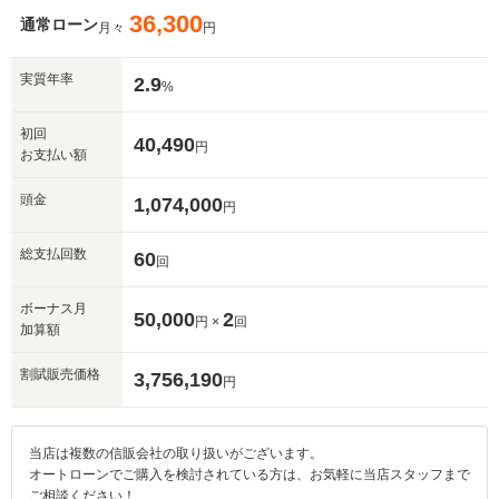
36,300
通常ローン
月々
円
実質年率
2.9
%
初回
40,490
円
お支払い額
頭金
1,074,000
円
総支払回数
60
回
ボーナス月
50,000
2
円 ×
回
加算額
割賦販売価格
3,756,190
円
当店は複数の信販会社の取り扱いがございます。
オートローンでご購入を検討されている方は、お気軽に当店スタッフまで
ご相談ください！