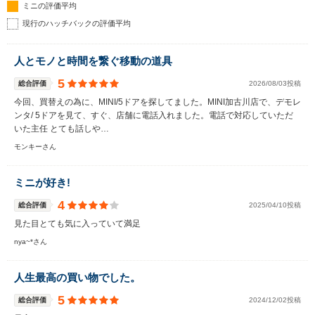
ミニの評価平均
現行のハッチバックの評価平均
人とモノと時間を繋ぐ移動の道具
5
総合評価
2026/08/03投稿
今回、買替えの為に、MINI/5ドアを探してました。MINI加古川店で、デモレ
ンタ/ 5ドアを見て、すぐ、店舗に電話入れました。電話で対応していただ
いた主任 とても話しや…
モンキーさん
ミニが好き!
4
総合評価
2025/04/10投稿
見た目とても気に入っていて満足
nya~*さん
人生最高の買い物でした。
5
総合評価
2024/12/02投稿