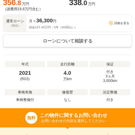
356
338
.8
.0
万円
万円
（諸費用
18.8
万円含む）
36,300
通常ローン
月々
円
詳細を見る
（税込）
頭金
107.40
万円・
5
年（
60
回払い）
ローンについて相談する
年式
走行距離
保証
付き
2021
4.0
3ヵ月
(R03)
万
km
3,000km
車検有無
修復歴
法定整備
車検整備付
なし
付き
この物件に関するお問い合わせ
無料
お問い合わせの内容を選択してください