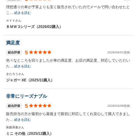
理想通りの車が予算よりも安く販売されていたのでメールで問い合わせたと
こ…
続きを読む
ＨＶＶさん
ＢＭＷ 3シリーズ（2026/02購入）
満足度
5
総合評価
2026/04/01投稿
色々なところを回りましたが車の満足度、お店の満足度、対応していただい
た…
続きを読む
きたろうさん
ジャガー XE（2025/11購入）
非常にリーズナブル
5
総合評価
2026/03/08投稿
販売担当の方が最初から最後まで親切に対応してくれ安心して購入できまし
た…
続きを読む
朱眼斉奏さん
ミニ その他（2025/12購入）