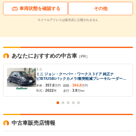
車両状態を確認する
その他
※メールアドレスは販売店に公開されません
あなたにおすすめの中古車
［PR］
ミニ
ミニ ジョン・クーパー・ワークス 3ドア 純正ナ
ビ/BT/USB/バックカメラ/衝突軽減ブレーキ/レーダーク
ルーズコントロール/クリアランスソナー/前後ドライブレ
357.6
364.8
本体：
万円
総額：
万円
コーダー/パドルシフト/MTモード付AT/ハーフレザーシー
2022
3.9
年式：
年
走行：
万km
ト/前席シートヒーター
中古車販売店情報