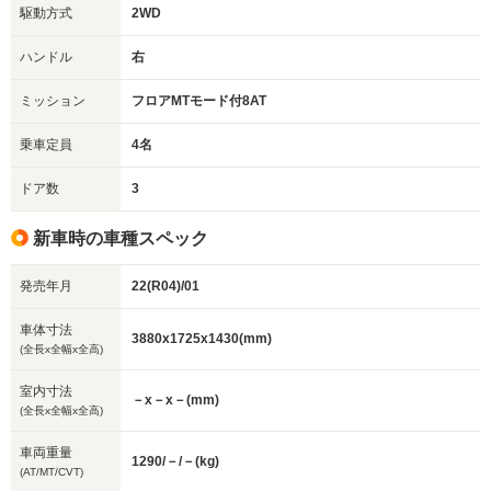
駆動方式
2WD
ハンドル
右
ミッション
フロアMTモード付8AT
乗車定員
4名
ドア数
3
新車時の車種スペック
発売年月
22(R04)/01
車体寸法
3880x1725x1430(mm)
(全長x全幅x全高)
室内寸法
－x－x－(mm)
(全長x全幅x全高)
車両重量
1290/－/－(kg)
(AT/MT/CVT)