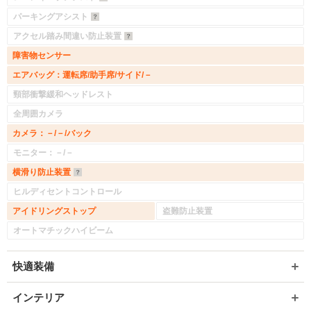
パーキングアシスト
アクセル踏み間違い防止装置
障害物センサー
エアバッグ：運転席/助手席/サイド/－
頸部衝撃緩和ヘッドレスト
全周囲カメラ
カメラ：－/－/バック
モニター：－/－
横滑り防止装置
ヒルディセントコントロール
アイドリングストップ
盗難防止装置
オートマチックハイビーム
快適装備
インテリア