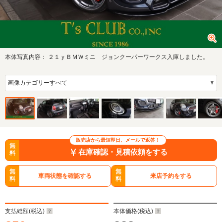
本体写真内容：
２１ｙＢＭＷミニ ジョンクーパーワークス入庫しました。
販売店から最短即日、メールで返答！
無
在庫確認・見積依頼をする
料
無
無
車両状態を確認する
来店予約をする
料
料
支払総額(税込)
本体価格(税込)