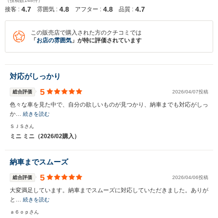
（投稿数148件）
4.7
4.8
4.8
4.7
接客 :
雰囲気 :
アフター :
品質 :
この販売店で購入された方のクチコミでは
「
お店の雰囲気
」が特に評価されています
対応がしっかり
5
総合評価
2026/04/07投稿
色々な車を見た中で、自分の欲しいものが見つかり、納車までも対応がしっ
か…
続きを読む
ＳＪＳさん
ミニ ミニ（2026/02購入）
納車までスムーズ
5
総合評価
2026/04/06投稿
大変満足しています。納車までスムーズに対応していただきました。ありが
と…
続きを読む
ａ６ｏｐさん