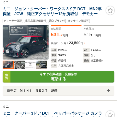
ミニ
ミニ ジョン・クーパー・ワークス 3ドア DCT MN2年
保証 JCW 純正アクセサリー12か所取付 デモカー
ACC 全周囲カメラ ドラレコ ナビ JCWトリム シ
ディーラー保証
車両品質評価書付
購入プラン付
オンライン相談可
ート&ステアリングヒーター ETC 前後PDC 踏み間違
い防止機能 後退アシスト harman/kardon
支払総額
本体価格
531.
515.
7
0
万円
万円
23,500
残価ローン
月々
円
年式
2025
年
走行
0.4
万km
車検
'28/03
修復
なし
保証
保証付
整備
法定整備付
住所
兵庫県尼崎市
今すぐ在庫確認・見積依頼
無
電話する
料
販売店：
ＭＩＮＩ ＮＥＸＴ 尼崎
ミニ
ミニ クーパー 3ドア DCT ペッパーパッケージ カメラ