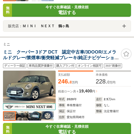
今すぐ在庫確認・見積依頼
無
電話する
料
販売店：
ＭＩＮＩ ＮＥＸＴ 鶴ヶ島
ミニ
ミニ クーパー 3ドア DCT 認定中古車/3DOOR/エメラ
ルドグレー/禁煙車/衝突軽減ブレーキ/純正ナビゲーショ
ン/純正バックカメラ/コンフォートアクセス/ETC/LEDヘ
ディーラー保証
車両品質評価書付
購入プラン付
オンライン相談可
360°画像付
ッドライト/フォグランプ/AUTOライト/AUTOワイパー
支払総額
本体価格
246.
228.
8
0
万円
万円
19,400
残価ローン
月々
円
年式
2020
年
走行
2.5
万km
車検
車検整備付
修復
なし
保証
保証付
整備
法定整備付
住所
愛知県岡崎市
今すぐ在庫確認・見積依頼
無
電話する
料