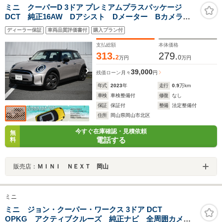
ミニ クーパーD 3ドア プレミアムプラスパッケージ
DCT 純正16AW Dアシスト Dメーター Bカメラ
PDC cアクセス アームレスト ETC2.0 LEDヘッド
ディーラー保証
車両品質評価書付
購入プラン付
ライト Dモード ハーフレザーシート ワイヤレスチャ
ージング アイテル・アンドロイド・オート ACC
支払総額
本体価格
AppleCarPlay
313.
279.
2
0
万円
万円
39,000
残価ローン
月々
円
年式
2023
年
走行
0.9
万km
車検
車検整備付
修復
なし
保証
保証付
整備
法定整備付
住所
岡山県岡山市北区
今すぐ在庫確認・見積依頼
無
電話する
料
販売店：
ＭＩＮＩ ＮＥＸＴ 岡山
ミニ
ミニ ジョン・クーパー・ワークス 3ドア DCT
OPKG アクティブクルーズ 純正ナビ 全周囲カメ