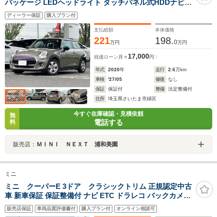
パッケージ LEDヘッドライト タッチパネル式HDDナビ
バックカメラ ドライビングアシスト パーキングアシスト
ディーラー保証
購入プラン付
コンフォートアクセス
支払総額
本体価格
221
198.
0
万円
万円
17,000
残価ローン
月々
円
年式
2020
年
走行
2.6
万km
車検
'27/05
修復
なし
保証
保証付
整備
法定整備付
住所
埼玉県さいたま市緑区
今すぐ在庫確認・見積依頼
無
電話する
料
販売店：
ＭＩＮＩ ＮＥＸＴ 浦和美園
ミニ
ミニ クーパーE 3ドア クラシックトリム 正規認定中古
車 新車保証 保証整備付 ナビ ETC ドラレコ バックカメラ
衝突軽減ブレーキ 障害物ソナー 車線キープ クルコン
販売店保証
車両品質評価書付
購入プラン付
オンライン相談可
LEDライト 純正ホイール