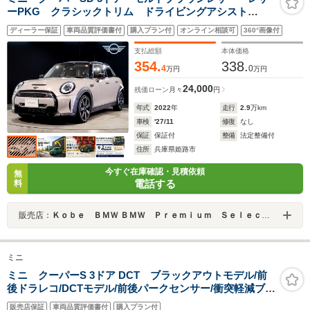
ーPKG クラシックトリム ドライビングアシスト
PKG アップルカープレイ オプション18AW シートヒ
ディーラー保証
車両品質評価書付
購入プラン付
オンライン相談可
360°画像付
ーター リヤビューカメラ アンビエントライト ブラ
ックルーフ ミラー内蔵型ETC
支払総額
本体価格
354.
338.
4
0
万円
万円
24,000
残価ローン
月々
円
年式
2022
年
走行
2.9
万km
車検
'27/11
修復
なし
保証
保証付
整備
法定整備付
住所
兵庫県姫路市
今すぐ在庫確認・見積依頼
無
電話する
料
販売店：
Ｋｏｂｅ ＢＭＷ ＢＭＷ Ｐｒｅｍｉｕｍ Ｓｅｌｅｃｔｉｏｎ 姫路
ミニ
ミニ クーパーS 3ドア DCT ブラックアウトモデル/前
後ドラレコ/DCTモデル/前後パークセンサー/衝突軽減ブレ
ーキ/純正ナビ/ブルトゥースオーディオオ/パドルシフ
販売店保証
車両品質評価書付
購入プラン付