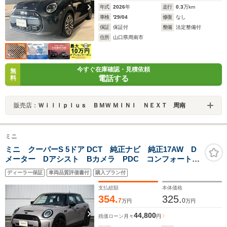
年式
2026
年
走行
0.3
万km
車検
'29/04
修復
なし
保証
保証付
整備
法定整備付
住所
山口県周南市
今すぐ在庫確認・見積依頼
無
電話する
料
販売店：
Ｗｉｌｌｐｌｕｓ ＢＭＷ ＭＩＮＩ ＮＥＸＴ 周南
ミニ
ミニ クーパーS 5ドア DCT 純正ナビ 純正17AW D
メーター Dアシスト Bカメラ PDC コンフォートア
クセス アームレスト ETC2.0 LEDヘッドライト ド
ディーラー保証
車両品質評価書付
購入プラン付
ライビングモード オートライト レインセンサー ク
ルコン
支払総額
本体価格
354.
325.
7
0
万円
万円
44,800
残価ローン
月々
円