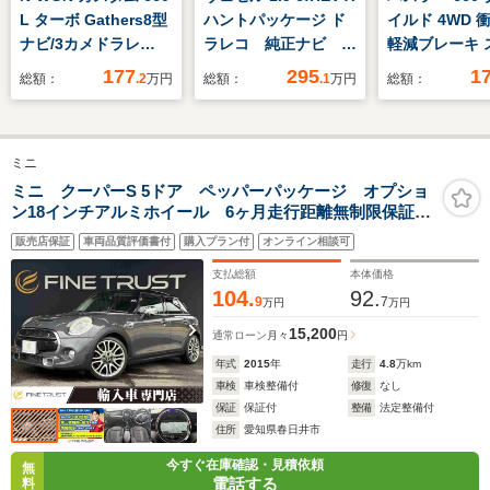
L ターボ Gathers8型
ハントパッケージ ド
イルド 4WD 
ナビ/3カメドラレ
ラレコ 純正ナビ R
軽減ブレーキ 
コ/ETC2.0/シートヒー
カメラ ブルートゥー
トキー プッシ
177
295
1
総額：
.2
万円
総額：
.1
万円
総額：
ター/Pセンサー/元当
ス
ート LEDヘ
社デモカー
ト AUTOライ
り防止システム
ミニ
トヒーター 電
式ミラー LE
ミニ クーパーS 5ドア ペッパーパッケージ オプショ
ン18インチアルミホイール 6ヶ月走行距離無制限保証
ライト オート
付 クロームラインエクステリア 純正HDDナビ 禁煙
オートエアコン
販売店保証
車両品質評価書付
購入プラン付
オンライン相談可
車 LEDヘッドライト ETC バックカメラ パーキン
ナーセンサー
グディスタンスコントロール
支払総額
本体価格
104.
92.
9
7
万円
万円
15,200
通常ローン
月々
円
年式
2015
年
走行
4.8
万km
車検
車検整備付
修復
なし
保証
保証付
整備
法定整備付
住所
愛知県春日井市
今すぐ在庫確認・見積依頼
無
電話する
料