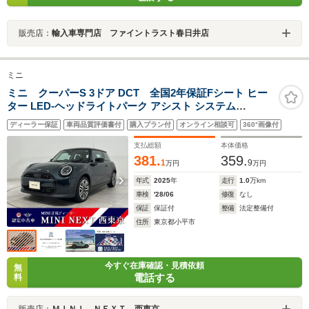
販売店：
輸入車専門店 ファイントラスト春日井店
ミニ
ミニ クーパーS 3ドア DCT 全国2年保証Fシート ヒー
ター LED-ヘッドライトパーク アシスト システム
DrivingAssistantパーク アシスト システム
ディーラー保証
車両品質評価書付
購入プラン付
オンライン相談可
360°画像付
PersonaleSIMMINIナビゲーション17AW
支払総額
本体価格
381.
359.
1
9
万円
万円
年式
2025
年
走行
1.0
万km
車検
'28/06
修復
なし
保証
保証付
整備
法定整備付
住所
東京都小平市
今すぐ在庫確認・見積依頼
無
電話する
料
販売店：
ＭＩＮＩ ＮＥＸＴ 西東京