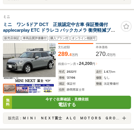
ミニ
ミニ ワン 5ドア DCT 正規認定中古車 保証整備付
applecarplay ETC ドラレコ バックカメラ 衝突軽減ブレ
ーキ アイドリングストップ 障害物ソナー クルコン LED
販売店保証
車両品質評価書付
購入プラン付
オンライン相談可
ライト 純正ホイール
支払総額
本体価格
289.
270.
6
0
万円
万円
24,200
残価ローン
月々
円
年式
2022
年
走行
1.6
万km
車検
'27/06
修復
なし
保証
保証付
整備
法定整備付
住所
静岡県富士市
今すぐ在庫確認・見積依頼
無
電話する
料
販売店：
ＭＩＮＩ ＮＥＸＴ富士 ＡＬＣ ＭＯＴＯＲＳ ＧＲＯＵＰ