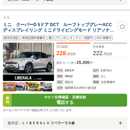
ミニ
ミニ クーパーD 5ドア DCT ルーフトップグレーACC
ディスプレイリング ミニドライビングモード リアソナー
Bカメラ ハーフレザーシート Applecarplay/Bluetooth 純
販売店保証
車両品質評価書付
購入プラン付
オンライン相談可
360°画像付
正LEDヘッドライト 純正16インチAW スマートキー
支払総額
本体価格
228.
222.
8
5
万円
万円
25,300
通常ローン
月々
円
年式
2021
年
走行
2.8
万km
車検
'26/11
修復
なし
保証
保証付
整備
法定整備付
住所
福岡県北九州市小倉北区
今すぐ在庫確認・見積依頼
無
電話する
料
カーセンサーアフター保証がBプランに付いています
販売店：
ＬＩＢＥＲＡＬＡ リベラーラ小倉