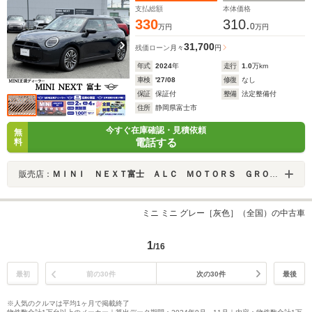
支払総額
本体価格
330
310.
0
万円
万円
31,700
残価ローン
月々
円
年式
2024
年
走行
1.0
万km
車検
'27/08
修復
なし
保証
保証付
整備
法定整備付
住所
静岡県富士市
今すぐ在庫確認・見積依頼
無
電話する
料
販売店：
ＭＩＮＩ ＮＥＸＴ富士 ＡＬＣ ＭＯＴＯＲＳ ＧＲＯＵＰ
ミニ ミニ グレー［灰色］（全国）の中古車
1
/16
最初
前の30件
次の30件
最後
※人気のクルマは平均1ヶ月で掲載終了