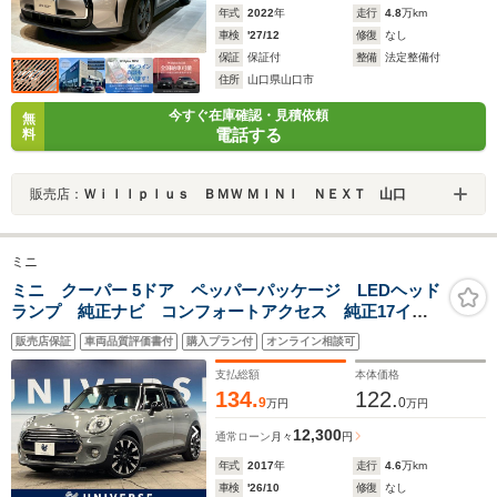
年式
2022
年
走行
4.8
万km
車検
'27/12
修復
なし
保証
保証付
整備
法定整備付
住所
山口県山口市
今すぐ在庫確認・見積依頼
無
電話する
料
販売店：
Ｗｉｌｌｐｌｕｓ ＢＭＷ ＭＩＮＩ ＮＥＸＴ 山口
ミニ
ミニ クーパー 5ドア ペッパーパッケージ LEDヘッド
ランプ 純正ナビ コンフォートアクセス 純正17イン
チアルミホイール Bluetooth デュアルオートエアコ
販売店保証
車両品質評価書付
購入プラン付
オンライン相談可
ン オートライト ETC車載器
支払総額
本体価格
134.
122.
9
0
万円
万円
12,300
通常ローン
月々
円
年式
2017
年
走行
4.6
万km
車検
'26/10
修復
なし