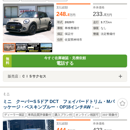
ト/ETC/アームレスト/17インチブラックホイール
支払総額
本体価格
248.
233.
8
8
万円
万円
年式
2020
年
走行
3.7
万km
車検
車検整備付
修復
なし
保証
保証付
整備
法定整備付
住所
佐賀県神埼市
今すぐ在庫確認・見積依頼
無
電話する
料
販売店：
ＣＩＳサクセス
ミニ
ミニ クーパーS 5ドア DCT フェイバードトリム・Mパ
ッケージ・ベスキンブルー・OP18インチAW・
harman/kardon・パワーシート・プライバシーガラス・
ディーラー保証
車両品質評価書付
購入プラン付
オンライン相談可
360°画像付
360度カメラ・ハンズオフACC・内蔵ドラレコ・ハンドル
ヒーター・シートヒーター・ETC・禁煙車
支払総額
本体価格