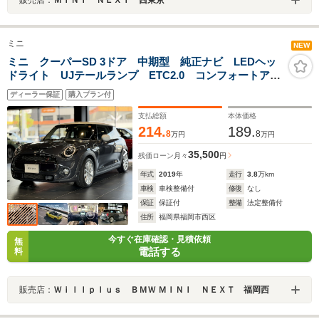
ミニ
NEW
ミニ クーパーSD 3ドア 中期型 純正ナビ LEDヘッ
ドライト UJテールランプ ETC2.0 コンフォートアク
セス
ディーラー保証
購入プラン付
支払総額
本体価格
214.
189.
8
8
万円
万円
35,500
残価ローン
月々
円
年式
2019
年
走行
3.8
万km
車検
車検整備付
修復
なし
保証
保証付
整備
法定整備付
住所
福岡県福岡市西区
今すぐ在庫確認・見積依頼
無
電話する
料
販売店：
Ｗｉｌｌｐｌｕｓ ＢＭＷ ＭＩＮＩ ＮＥＸＴ 福岡西