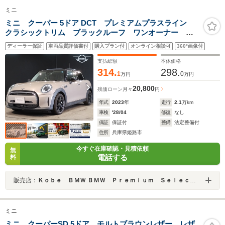
ミニ
ミニ クーパー 5ドア DCT プレミアムプラスライン
クラシックトリム ブラックルーフ ワンオーナー レ
ザレットコンビシート ヘッドアップディスプレイ ク
ディーラー保証
車両品質評価書付
購入プラン付
オンライン相談可
360°画像付
ルーズコントロール Apple CarPlay ドライビングアシ
スト シートヒーター
支払総額
本体価格
314.
298.
1
0
万円
万円
20,800
残価ローン
月々
円
年式
2023
年
走行
2.1
万km
車検
'28/04
修復
なし
保証
保証付
整備
法定整備付
住所
兵庫県姫路市
今すぐ在庫確認・見積依頼
無
電話する
料
販売店：
Ｋｏｂｅ ＢＭＷ ＢＭＷ Ｐｒｅｍｉｕｍ Ｓｅｌｅｃｔｉｏｎ 姫路
ミニ
ミニ クーパーSD 5ドア モルトブラウンレザー レザ