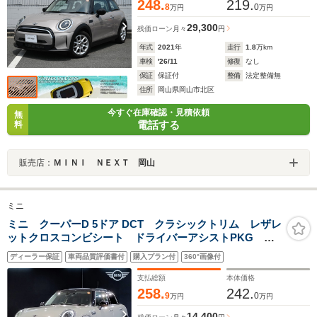
248.
219.
8
0
万円
万円
29,300
残価ローン
月々
円
年式
2021
年
走行
1.8
万km
車検
'26/11
修復
なし
保証
保証付
整備
法定整備無
住所
岡山県岡山市北区
今すぐ在庫確認・見積依頼
無
電話する
料
販売店：
ＭＩＮＩ ＮＥＸＴ 岡山
ミニ
ミニ クーパーD 5ドア DCT クラシックトリム レザレ
ットクロスコンビシート ドライバーアシストPKG 衝
突軽減ブレーキ クルーズコントロール 車線逸脱警
ディーラー保証
車両品質評価書付
購入プラン付
360°画像付
告 LEDヘッドライト ETC車載器 Bluetooth接続可
17AW 社外シートヒーター
支払総額
本体価格
258.
242.
9
0
万円
万円
14,400