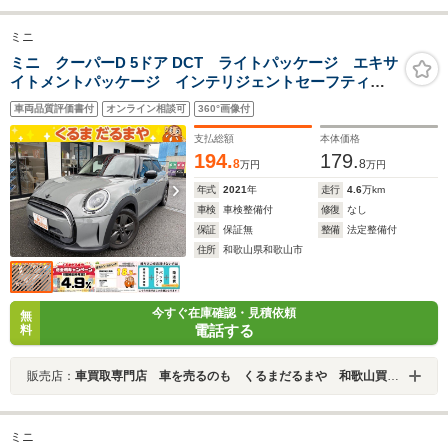
ミニ
ミニ クーパーD 5ドア DCT ライトパッケージ エキサ
イトメントパッケージ インテリジェントセーフティ
アクティブクルーズコントロール パークディスタンス
車両品質評価書付
オンライン相談可
360°画像付
コントロール リアカメラ AppleCarPiay カラー
No.B71 ムーンウォークグレー
支払総額
本体価格
194.
179.
8
8
万円
万円
年式
2021
年
走行
4.6
万km
車検
車検整備付
修復
なし
保証
保証無
整備
法定整備付
住所
和歌山県和歌山市
今すぐ在庫確認・見積依頼
無
電話する
料
販売店：
車買取専門店 車を売るのも くるまだるまや 和歌山買取店
ミニ