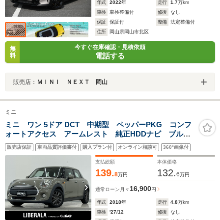
年式
2022
年
走行
1.7
万km
車検
車検整備付
修復
なし
保証
保証付
整備
法定整備付
住所
岡山県岡山市北区
今すぐ在庫確認・見積依頼
無
電話する
料
販売店：
ＭＩＮＩ ＮＥＸＴ 岡山
ミニ
ミニ ワン 5ドア DCT 中期型 ペッパーPKG コンフ
ォートアクセス アームレスト 純正HDDナビ ブルー
トゥース 音楽ライブラリ ハロゲンヘッドライト オ
販売店保証
車両品質評価書付
購入プラン付
オンライン相談可
360°画像付
ートライト スピードリミッター アンビエントライ
ト 純正アルミホイール
支払総額
本体価格
139.
132.
8
6
万円
万円
16,900
通常ローン
月々
円
年式
2018
年
走行
4.8
万km
車検
'27/12
修復
なし