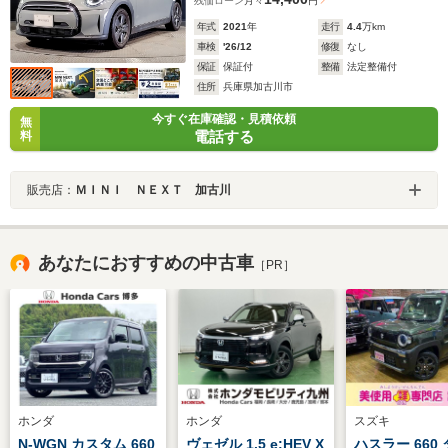
残価ローン
月々
円
年式
2021
年
走行
4.4
万km
車検
'26/12
修復
なし
保証
保証付
整備
法定整備付
住所
兵庫県加古川市
今すぐ在庫確認・見積依頼
無
電話する
料
販売店：
ＭＩＮＩ ＮＥＸＴ 加古川
あなたにおすすめの中古車
［PR］
ホンダ
ホンダ
スズキ
N-WGN カスタム 660
ヴェゼル 1.5 e:HEV X
ハスラー 660