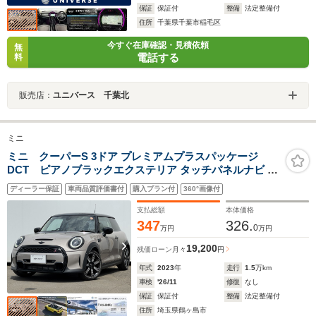
保証
保証付
整備
法定整備付
住所
千葉県千葉市稲毛区
今すぐ在庫確認・見積依頼
無
電話する
料
販売店：
ユニバース 千葉北
ミニ
ミニ クーパーS 3ドア プレミアムプラスパッケージ
DCT ピアノブラックエクステリア タッチパネルナビ リ
ヤカメラ 18インチAW 黒半革シート シートヒーター アク
ディーラー保証
車両品質評価書付
購入プラン付
360°画像付
ティブクルコン Dアシスト ワイヤレスチャージ
Bluetooth ETC2.0 前後コーナーセンサー 禁煙車
支払総額
本体価格
347
326.
0
万円
万円
19,200
残価ローン
月々
円
年式
2023
年
走行
1.5
万km
車検
'26/11
修復
なし
保証
保証付
整備
法定整備付
住所
埼玉県鶴ヶ島市