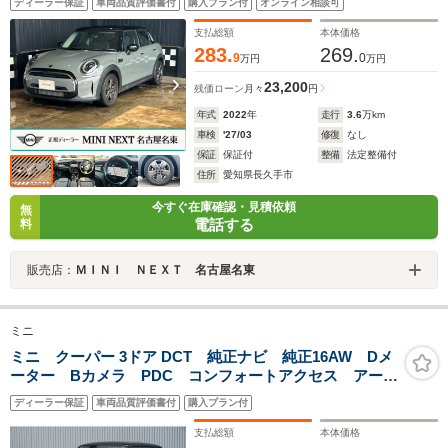
ディーラー保証
車両品質評価書付
購入プラン付
オンライン相談可
古車
支払総額
本体価格
283.
269.
9
0
万円
万円
23,200
残価ローン
月々
円
年式
2022
年
走行
3.6
万km
車検
'27/03
修復
なし
保証
保証付
整備
法定整備付
住所
愛知県長久手市
今すぐ在庫確認・見積依頼
無
電話する
料
販売店：
ＭＩＮＩ ＮＥＸＴ 名古屋名東
ミニ
ミニ クーパー 3ドア DCT 純正ナビ 純正16AW Dメ
ーター Bカメラ PDC コンフォートアクセス アーム
レスト ETC2.0 LEDヘッドライト オートライト レ
ディーラー保証
車両品質評価書付
購入プラン付
インセンサー ドライビングモード
支払総額
本体価格