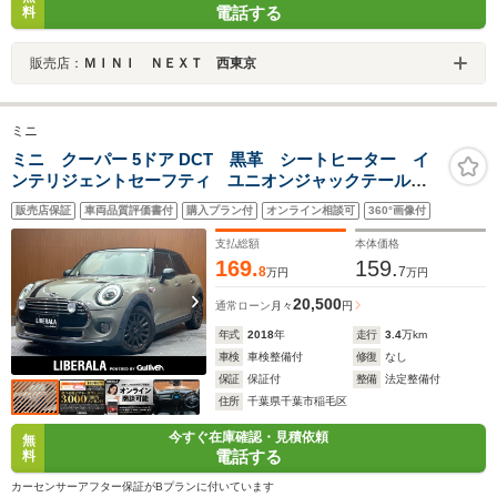
電話する
料
販売店：
ＭＩＮＩ ＮＥＸＴ 西東京
ミニ
ミニ クーパー 5ドア DCT 黒革 シートヒーター イ
ンテリジェントセーフティ ユニオンジャックテールラ
ンプ 純正ナビ バックカメラ ドライブレコーダ
販売店保証
車両品質評価書付
購入プラン付
オンライン相談可
360°画像付
ー LEDヘッドライト オートライト ETC 純正16イ
ンチAW アイドリングストップ
支払総額
本体価格
169.
159.
8
7
万円
万円
20,500
通常ローン
月々
円
年式
2018
年
走行
3.4
万km
車検
車検整備付
修復
なし
保証
保証付
整備
法定整備付
住所
千葉県千葉市稲毛区
今すぐ在庫確認・見積依頼
無
電話する
料
カーセンサーアフター保証がBプランに付いています