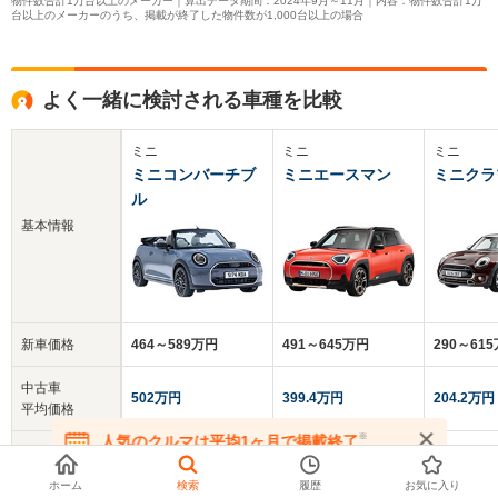
物件数合計1万台以上のメーカー｜算出データ期間：2024年9月～11月｜内容：物件数合計1万
台以上のメーカーのうち、掲載が終了した物件数が1,000台以上の場合
よく一緒に検討される車種を比較
ミニ
ミニ
ミニ
ミニコンバーチブ
ミニエースマン
ミニクラ
ル
基本情報
新車価格
464～589万円
491～645万円
290～61
中古車
502万円
399.4万円
204.2万円
平均価格
※
人気のクルマは平均1ヶ月で掲載終了
クチコミ
在庫が無くなる前にお問い合わせください
-
-
4.8
総合評価
ホーム
検索
履歴
お気に入り