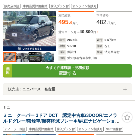
ラ シートヒーター パワーシート LEDヘッドラン
販売店保証
車両品質評価書付
購入プラン付
オンライン相談可
プ ApplecarPlay 純正18インチAW コンフォートアク
セス ETC 禁煙
支払総額
本体価格
495.
482.
9
1
万円
万円
40,800
通常ローン
月々
円
年式
2025
年
走行
0.5
万km
車検
'28/10
修復
なし
保証
保証付
整備
法定整備付
住所
愛知県名古屋市中川区
今すぐ在庫確認・見積依頼
無
電話する
料
販売店：
ユニバース 名古屋
ミニ
ミニ クーパー 3ドア DCT 認定中古車/3DOOR/エメラ
ルドグレー/禁煙車/衝突軽減ブレーキ/純正ナビゲーショ
ン/純正ナビゲーション/ETC/コンフォートアクセス/LED
ディーラー保証
車両品質評価書付
購入プラン付
オンライン相談可
360°画像付
ヘッドライト/フォグランプ/AUTOライト/AUTOワイパー