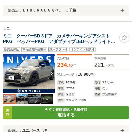
販売店：
ＬＩＢＥＲＡＬＡ リベラーラ千葉
ミニ
ミニ クーパーSD 3ドア カメラパーキングアシスト
PKG ペッパーPKG アダプティブLEDヘッドライト
前席シートヒーター エナジェティックスタイル レー
販売店保証
車両品質評価書付
購入プラン付
オンライン相談可
ダークルーズコントロール 禁煙車
支払総額
本体価格
234.
221.
9
4
万円
万円
18,900
通常ローン
月々
円
年式
2020
年
走行
3.3
万km
車検
'27/06
修復
なし
保証
保証付
整備
法定整備付
住所
大阪府堺市堺区
今すぐ在庫確認・見積依頼
無
電話する
料
販売店：
ユニバース 堺