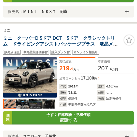
販売店：
ＭＩＮＩ ＮＥＸＴ 岡崎
ミニ
ミニ クーパーD 5ドア DCT 5ドア クラシックトリ
ム ドライビングアシストパッケージプラス 液晶メー
ター Applecarplay バックカメラ アクティブクルー
販売店保証
車両品質評価書付
購入プラン付
オンライン相談可
ズコントロール LEDヘッドライト 1オーナー
支払総額
本体価格
219.
207.
9
4
万円
万円
17,100
通常ローン
月々
円
年式
2021
年
走行
4.0
万km
車検
'26/11
修復
なし
保証
保証付
整備
法定整備付
住所
千葉県千葉市稲毛区
今すぐ在庫確認・見積依頼
無
電話する
料
販売店：
ユニバース 千葉北