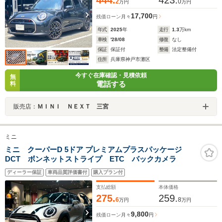
444.
423.
2
0
万円
万円
17,700
残価ローン
月々
円
年式
2025
年
走行
1.3
万km
車検
'28/08
修復
なし
保証
保証付
整備
法定整備付
住所
兵庫県神戸市灘区
今すぐ在庫確認・見積依頼
無
電話する
料
販売店：
ＭＩＮＩ ＮＥＸＴ 三宮
ミニ
ミニ クーパーD 5ドア プレミアムプラスパッケージ
DCT ボンネットストライプ ETC バックカメラ
ディーラー保証
車両品質評価書付
購入プラン付
支払総額
本体価格
275.
259.
6
8
万円
万円
9,800
残価ローン
月々
円