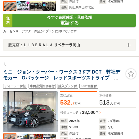
保証
保証付
整備
法定整備付
住所
岡山県岡山市北区
今すぐ在庫確認・見積依頼
無
電話する
料
カーセンサーアフター保証がBプランに付いています
販売店：
ＬＩＢＥＲＡＬＡ リベラーラ岡山
ミニ
ミニ ジョン・クーパー・ワークス 3ドア DCT 弊社デ
モカー Oパッケージ レッドスポーツストライプ
18AW 電動シート プライバシーガラス JCWアクティ
ディーラー保証
車両品質評価書付
購入プラン付
360°画像付
ブシート ハーマンカードン ドライビングアシストタ
ント シートヒーター AppleCarPlay AndroidAuto
支払総額
本体価格
532.
513.
7
0
万円
万円
38,500
残価ローン
月々
円
年式
2025
年
走行
0.9
万km
車検
'28/03
修復
なし
保証
保証付
整備
法定整備付