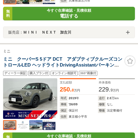
住所
兵庫県加古川市
今すぐ在庫確認・見積依頼
無
電話する
料
販売店：
ＭＩＮＩ ＮＥＸＴ 加古川
ミニ
ミニ クーパーS 5ドア DCT アダプティブクルーズコン
トロールLED ヘッドライトDrivingAssistantパーキング
アシストオートACパーク ディスタンス コントロール
ディーラー保証
購入プラン付
オンライン相談可
360°画像付
MINIドライビング モードRビューカメラF アームレスト
17AW
支払総額
本体価格
250.
229.
8
9
万円
万円
年式
2019
年
走行
2.0
万km
車検
'26/09
修復
なし
保証
保証付
整備
法定整備付
住所
東京都小平市
今すぐ在庫確認・見積依頼
無