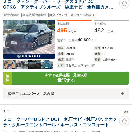
ミニ ジョン・クーパー・ワークス 3ドア DCT
OPKG アクティブクルーズ 純正ナビ 全周囲カメ
ラ シートヒーター パワーシート LEDヘッドラン
販売店保証
車両品質評価書付
購入プラン付
オンライン相談可
プ ApplecarPlay 純正18インチAW コンフォートアク
セス ETC 禁煙
支払総額
本体価格
495.
482.
9
1
万円
万円
40,800
通常ローン
月々
円
年式
2025
年
走行
0.5
万km
車検
'28/10
修復
なし
保証
保証付
整備
法定整備付
住所
愛知県名古屋市中川区
今すぐ在庫確認・見積依頼
無
電話する
料
販売店：
ユニバース 名古屋
ミニ
PR
ミニ クーパーD 5ドア DCT 純正ナビ・純正バックカメ
ラ・クルーズコントロール・キーレス・コンフォートア
クセス・Bluetooth・電動格納ドアミラー・ETC・認定中