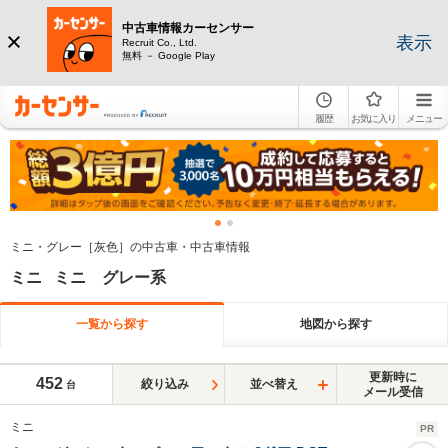
中古車情報カーセンサー
表示
Recruit Co., Ltd.
無料 － Google Play
履歴
お気に入り
メニュー
ミニ・グレー［灰色］の中古車・中古車情報
ミニ ミニ グレー系
一覧から探す
地図から探す
更新時に
452
絞り込み
並べ替え
台
メール受信
ミニ
PR