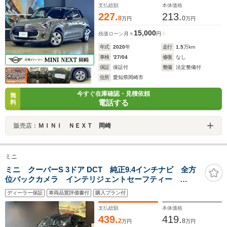
支払総額
本体価格
227.
213.
8
0
万円
万円
15,000
残価ローン
月々
円
年式
2020
年
走行
1.5
万km
車検
'27/04
修復
なし
保証
保証付
整備
法定整備付
住所
愛知県岡崎市
今すぐ在庫確認・見積依頼
無
電話する
料
販売店：
ＭＩＮＩ ＮＥＸＴ 岡崎
ミニ
ミニ クーパーS 3ドア DCT 純正9.4インチナビ 全方
位バックカメラ インテリジェントセーフティー
ETC2.0 デユアルエアコン シートステアリングヒータ
ディーラー保証
車両品質評価書付
購入プラン付
ー ワイヤレス充電 アクティブクルーズコントロー
ル applecarplay/androidauto
支払総額
本体価格
439.
419.
2
8
万円
万円