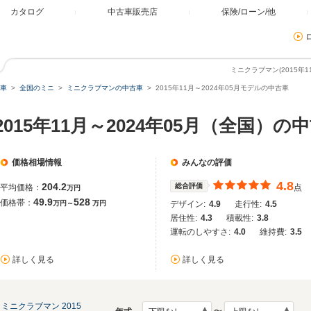
カタログ
中古車販売店
保険/ローン/他
ミニクラブマン(2015年1
車
全国のミニ
ミニクラブマンの中古車
2015年11月～2024年05月モデルの中古車
015年11月～2024年05月（全国）の
価格相場情報
みんなの評価
4.8
204.2
総合評価
平均価格：
点
万円
49.9
528
価格帯：
万円～
万円
デザイン:
4.9
走行性:
4.5
居住性:
4.3
積載性:
3.8
運転のしやすさ:
4.0
維持費:
3.5
詳しく見る
詳しく見る
ミニクラブマン 2015