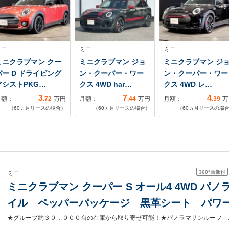
ミニ
ミニ
ミニ
ミニクラブマン クー
ミニクラブマン ジョ
ミニクラブマン ジ
パー D ドライビング
ン・クーパー・ワー
ン・クーパー・ワー
アシストPKG…
クス 4WD har…
クス 4WD レ…
3
7
4
月額：
.72
万円
月額：
.44
万円
月額：
.39
万
（
60
ヵ月リースの場合）
（
60
ヵ月リースの場合）
（
60
ヵ月リースの場
360°
画像付
ミニ
ミニクラブマン クーパー S オール4 4WD 
イル ペッパーパッケージ 黒革シート パワ
アクティブクルーズコントロール コンフォー