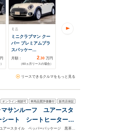
ミニ
ミニ
ミニ
ョ
ミニクラブマン クー
ミニクラブマン クー
ミニクラブマ
パー プレミアムプラ
パー SD プレミアムプ
ン・クーパ
スパッケー…
ラスパッケ…
クス 4WD 
2
2
円
月額：
.30
万円
月額：
.28
万円
月額：
合）
（
60
ヵ月リースの場合）
（
60
ヵ月リースの場合）
（
60
ヵ月リ
リースできるクルマをもっと見る
オンライン相談可
車両品質評価書付
販売店保証
パノラマサンルーフ ユアースタ
ーシート シートヒーター
トアクセス バックカメラ
★グループ約３０，０００台の在庫から取り寄せ可能！★パノラマサンルーフ ユアースタイル ペッパーパッケージ 黒革シート パワーシート シートヒーター