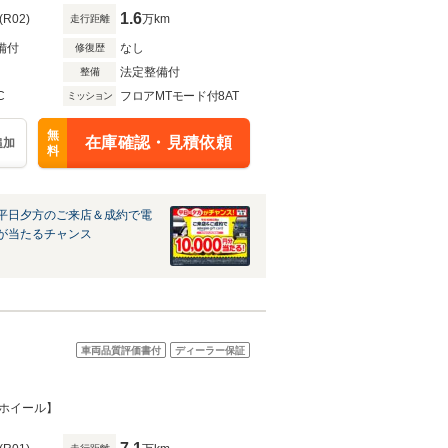
1.6
(R02)
万km
走行距離
備付
なし
修復歴
法定整備付
整備
C
フロアMTモード付8AT
ミッション
無
在庫確認・見積依頼
追加
料
平日夕方のご来店＆成約で電
が当たるチャンス
車両品質評価書付
ディーラー保証
正ホイール】