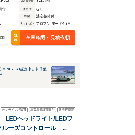
7.1
(R01)
万km
走行距離
備付
なし
修復歴
法定整備付
整備
C
フロアMTモード付8AT
ミッション
無
在庫確認・見積依頼
追加
料
MINI NEXT認定中古車 手数
9%…
オンライン相談可
車両品質評価書付
販売店保証
LEDヘッドライト/LEDフ
クルーズコントロール