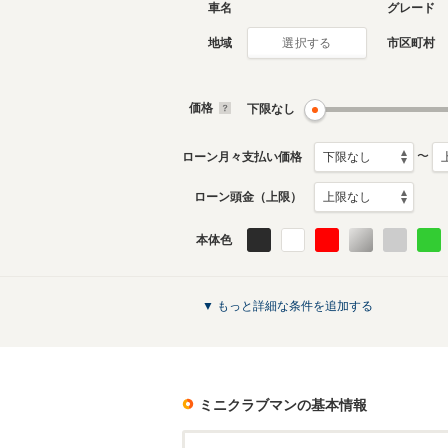
車名
グレード
地域
市区町村
選択する
2代目
初代
2015年11月～2024年5月
2007年1
生産モデル
月生産モ
価格
下限なし
ミニクラブマンのカタログを見る
〜
ローン月々支払い価格
ローン頭金（上限）
本体色
▼ もっと詳細な条件を追加する
ミニクラブマン
の基本情報