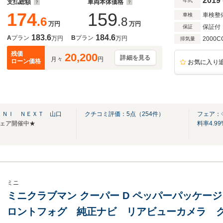
2019
年式
支払総額
車両本体価格
174
159
車検整
車検
.6
.8
万円
万円
保証付
保証
183.6
184.6
A
プラン
B
プラン
万円
万円
2000C
排気量
残価
20,200
詳細を見る
月々
円
ローン価格
お気に入り
ＩＮＩ ＮＥＸＴ 山口
クチコミ評価：
5
点（
254
件）
フェア：◇
マーフェア開催中★
料率4.9
ミニ
ミニクラブマン クーパー D ペッパーパッケージ 
ロントフォグ 純正ナビ リアビューカメラ 