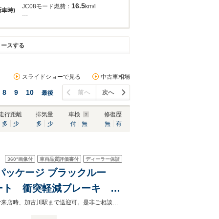
16.5
JC08モード燃費：
km/l
新車時)
---
リースする
スライドショーで見る
中古車相場
8
9
10
前へ
次へ
最後
走行距離
排気量
車検
修復歴
多
少
多
少
付
無
無
有
360°
画像付
車両品質評価書付
ディーラー保証
パッケージ ブラックルー
ート 衝突軽減ブレーキ 追
車接近警告 バックカメ
グループ総在庫1000台よりお選びいただけます！オンライン商談可能です！☆ご来店時、加古川駅まで送迎可。是非ご相談下さい☆雨天時・夜間でもご覧いただけるブースもございます！