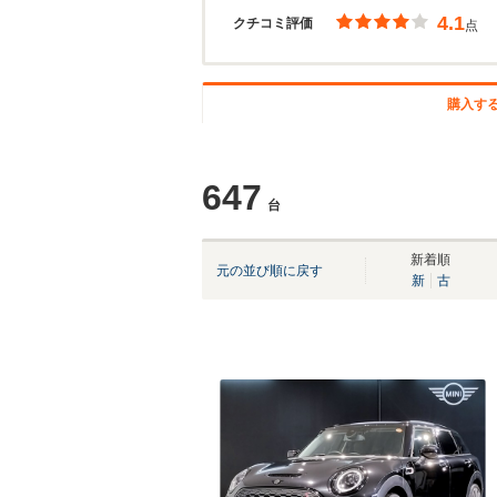
4.1
クチコミ評価
点
購入す
647
台
新着順
元の並び順に戻す
新
古