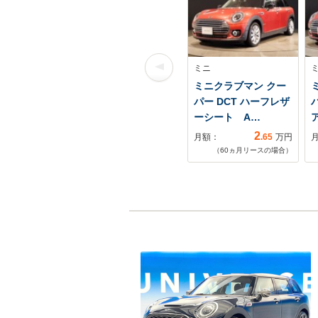
ミニ
ミニクラブマン クー
パー DCT ハーフレザ
ーシート A…
2
月額：
.65
万円
（
60
ヵ月リースの場合）