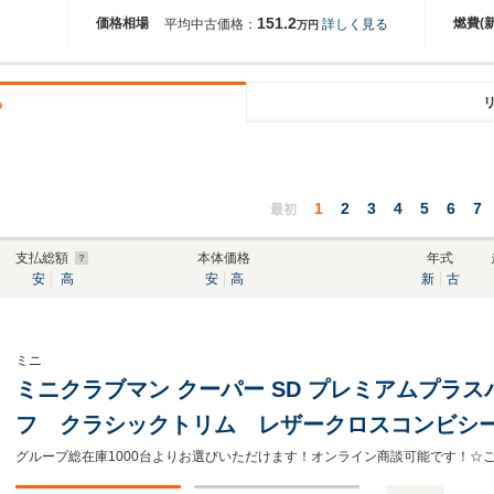
151.2
価格相場
燃費(
平均中古価格：
詳しく見る
万円
る
1
2
3
4
5
6
7
最初
支払総額
本体価格
年式
安
高
安
高
新
古
ミニ
ミニクラブマン クーパー SD プレミアムプラス
フ クラシックトリム レザークロスコンビシ
従型クルーズコントロール 車線逸脱警告 前