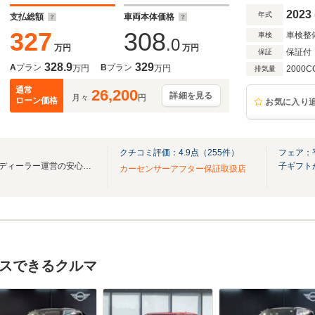
ル マルチディスプレイメーター ミラーETC
2023
年式
支払総額
車両本体価格
327
308
車検整
車検
.0
万円
万円
保証付
保証
328.9
329
A
プラン
B
プラン
万円
万円
2000C
排気量
通常
26,200
詳細を見る
月々
円
ローン価格
お気に入り
クチコミ評価：
4.9
点（
255
件）
フェア：
輸入車在庫250台！正規輸入車ディーラー運営の安心感を！
子ギフト
カーセンサーアフター保証取扱店
スできるクルマ