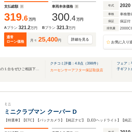
クリアランスソナー
2020
年式
支払総額
車両本体価格
319
300
車検整
車検
.6
.4
万円
万円
保証付
保証
321.2
321.3
A
プラン
B
プラン
万円
万円
2000C
排気量
通常
25,400
詳細を見る
月々
円
ローン価格
お気に入り
クチコミ評価：
4.8
点（
398
件）
フェア：
～世界の車を届けたい～！憧れの１台をぜひご相談下さい！
子ギフト
カーセンサーアフター保証取扱店
ミニ
ミニクラブマン クーパー D
【特選車】【ETC】【バックカメラ】【純正ナビ】【LEDヘッドライト】【純