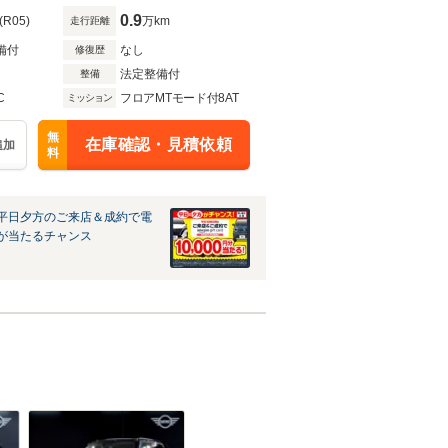
0.9
(R05)
万km
走行距離
備付
なし
修復歴
法定整備付
整備
C
フロアMTモード付8AT
ミッション
無
在庫確認・見積依頼
追加
料
平日夕方のご来店＆成約で電
が当たるチャンス