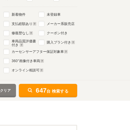
新着物件
未登録車
支払総額あり
メーカー系販売店
修復歴なし
クーポン付き
車両品質評価書
購入プラン付き
付き
カーセンサーアフター保証対象車
360
°画像付き車両
オンライン相談可
647
をクリア
台 検索する