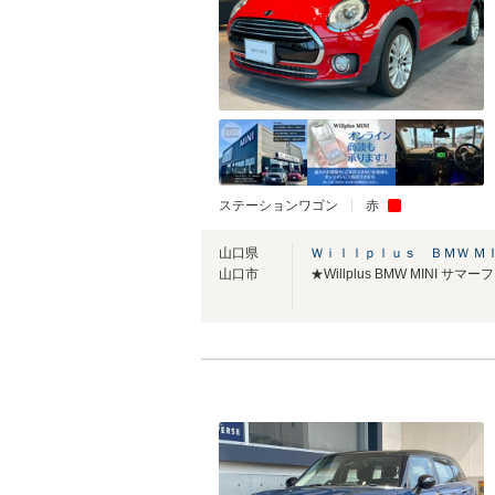
ステーションワゴン
赤
山口県
Ｗｉｌｌｐｌｕｓ ＢＭＷ Ｍ
山口市
★Willplus BMW MINI サ