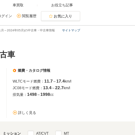
車買取
お役立ち記事
ログイン
閲覧履歴
お気に入り
1月～2024年05月)の中古車・中古車情報
サイトマップ
中古車
燃費・カタログ情報
11.7
17.4
WLTCモード燃費：
～
km/l
13.4
22.7
JC08モード燃費：
～
km/l
1498
1998
排気量：
～
cc
詳しく見る
ミッション
AT/CVT
MT