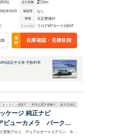
イヤレス充電
2
(R05)
万km
走行距離
R08)年09月
なし
修復歴
法定整備付
整備
C
フロアMTモード付8AT
ミッション
無
在庫確認・見積依頼
追加
料
INI認定中古車 手数料率
オンライン相談可
車両品質評価書付
販売店保証
パッケージ 純正ナビ
 リアビューカメラ パークデ
クティブクルーズコントロー
★グループ約３０，０００台の在庫から取り寄せ可能！★純正１７インチブラック塗装アルミ デュアルオートエアコン Ｂｌｕｅｔｏｏｔｈ コンフォートアクセス