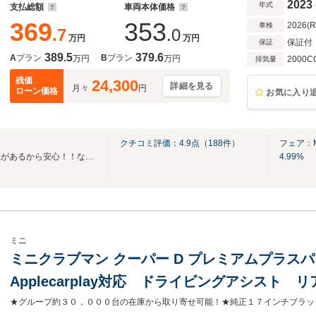
ラ ETC内蔵ミラー Bluetooth接続可 ワ
2023
年式
支払総額
車両本体価格
369
353
2026(
車検
.7
.0
万円
万円
保証付
保証
389.5
379.6
A
プラン
B
プラン
万円
万円
2000C
排気量
残価
24,300
詳細を見る
月々
円
ローン価格
お気に入り
クチコミ評価：
4.9
点（
188
件）
フェア：M
正規ディーラー認定中古車保証があるから安心！！なんと展示在庫台数は全国最大級！！
4.99%
ミニ
ミニクラブマン クーパー D プレミアムプラス
Applecarplay対応 ドライビングアシスト
ィスタンスコントロール シートヒーター ア