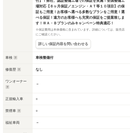
付】！弊社、認証整備工場での保証を実施！全国整備工
場対応【６ヶ月保証／エンジン・ＡＴ等１０項目】の保
証もご用意！お客様へ選べる多数なプランをご用意！選
べる保証！遠方のお客様へも充実の保証をご提案致しま
す！※Ａ・Ｂプランのみキャンペーン特典適応！
※保証費用は本体価格に含まれています。詳細については、販売店
にご確認ください。
詳しい保証内容を問い合わせる
車検
車検整備付
修復歴
なし
ワンオーナー
－
正規輸入車
○
禁煙車
○
福祉車両
－