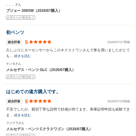
。。。さん
プジョー 308SW（2026/07購入）
お店からの返信あり
初ベンツ
5
総合評価
2026/07/17投稿
久しぶりにカーセンサーからこのネクストワンさんで車を買いましたがとて
も…
続きを読む
ケンタさん
メルセデス・ベンツ GLC（2026/07購入）
お店からの返信あり
はじめての遠方購入です。
5
総合評価
2026/07/15投稿
不安でしたが、親切丁寧な説明で好感が持てます。車庫証明申請も経験でき
ま…
続きを読む
フジクラさん
メルセデス・ベンツ Cクラスワゴン（2026/07購入）
お店からの返信あり