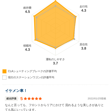
走行性
維持費
4.3
4.5
居住性
積載性
3.8
4.3
運転のしやすさ
3.7
CLAシューティングブレークの評価平均
現行のステーションワゴンの評価平均
イケメン車！
5
総合評価
2022/01/25投稿
なんと言っても、フロントからリアにかけて 流れるような美しさがありと
ても気にいっています。