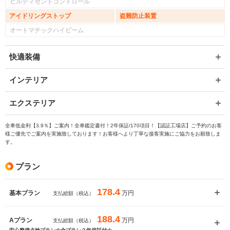
ヒルディセントコントロール
アイドリングストップ
盗難防止装置
オートマチックハイビーム
快適装備
インテリア
エクステリア
全車低金利【3.9％】ご案内！全車鑑定書付！2年保証/170項目！【認証工場店】ご予約のお客
様ご優先でご案内を実施致しております！お客様へより丁寧な接客実施にご協力をお願致しま
す。
プラン
178.4
万円
基本プラン
支払総額（税込）
188.4
万円
Aプラン
支払総額（税込）