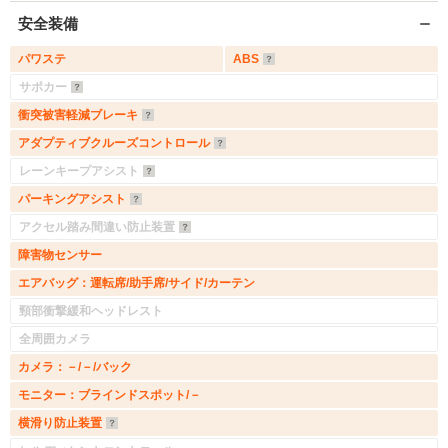
安全装備
パワステ
ABS
サポカー
衝突被害軽減ブレーキ
アダプティブクルーズコントロール
レーンキープアシスト
パーキングアシスト
アクセル踏み間違い防止装置
障害物センサー
エアバッグ：運転席/助手席/サイド/カーテン
頸部衝撃緩和ヘッドレスト
全周囲カメラ
カメラ：－/－/バック
モニター：ブラインドスポット/－
横滑り防止装置