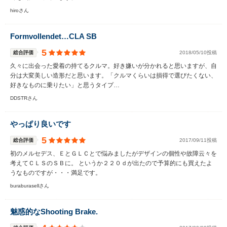
hiroさん
Formvollendet…CLA SB
5
総合評価
2018/05/10投稿
久々に出会った愛着の持てるクルマ。好き嫌いが分かれると思いますが、自
分は大変美しい造形だと思います。「クルマくらいは損得で選びたくない、
好きなものに乗りたい」と思うタイプ…
DDSTRさん
やっぱり良いです
5
総合評価
2017/09/11投稿
初のメルセデス、ＥとＧＬＣとで悩みましたがデザインの個性や故障云々を
考えてＣＬＳのＳＢに。 というか２２０ｄが出たので予算的にも買えたよ
うなものですが・・・満足です。
buraburasellさん
魅惑的なShooting Brake.