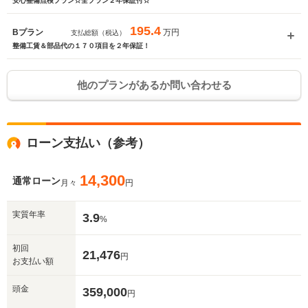
安心整備点検プラン☆全プラン２年保証付☆
195.4
万円
Bプラン
支払総額（税込）
整備工賃＆部品代の１７０項目を２年保証！
他のプランがあるか問い合わせる
ローン支払い（参考）
14,300
通常ローン
月々
円
実質年率
3.9
%
初回
21,476
円
お支払い額
頭金
359,000
円