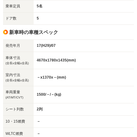
乗車定員
5名
ドア数
5
新車時の車種スペック
発売年月
17(H29)/07
車体寸法
4670x1780x1435(mm)
(全長x全幅x全高)
室内寸法
－x1370x－(mm)
(全長x全幅x全高)
車両重量
1500/－/－(kg)
(AT/MT/CVT)
シート列数
2列
10・15燃費
－
WLTC燃費
－