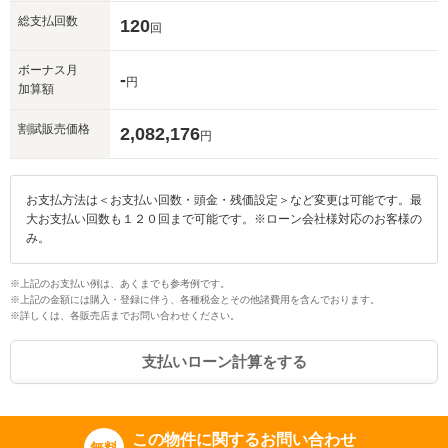
総支払回数
120
回
ボーナス月
-
円
加算額
割賦販売価格
2,082,176
円
お支払方法は＜お支払い回数・頭金・残価設定＞など変更は可能です。最
大お支払い回数も１２０回まで可能です。※ローン会社様対応のお客様の
み。
※上記のお支払い例は、あくまでも参考例です。
※上記の金額には購入・登録に伴う、各種税金とその他諸費用を含んでおります。
※詳しくは、各販売店までお問い合わせください。
支払いローン計算をする
この物件に関するお問い合わせ