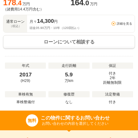
178
164
.4
.0
万円
万円
（諸費用
14.4
万円含む）
14,300
通常ローン
月々
円
詳細を見る
（税込）
頭金
35.90
万円・
10
年（
120
回払い）
ローンについて相談する
年式
走行距離
保証
付き
2017
5.9
2年
(H29)
万
km
距離無制限
車検有無
修復歴
法定整備
車検整備付
なし
付き
この物件に関するお問い合わせ
無料
お問い合わせの内容を選択してください