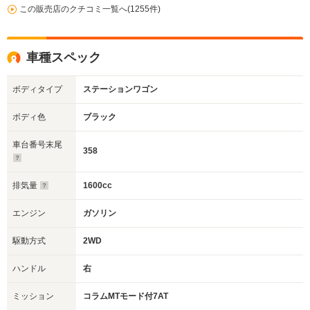
この販売店のクチコミ一覧へ(1255件)
車種スペック
ボディタイプ
ステーションワゴン
ボディ色
ブラック
車台番号末尾
358
排気量
1600cc
エンジン
ガソリン
駆動方式
2WD
ハンドル
右
ミッション
コラムMTモード付7AT