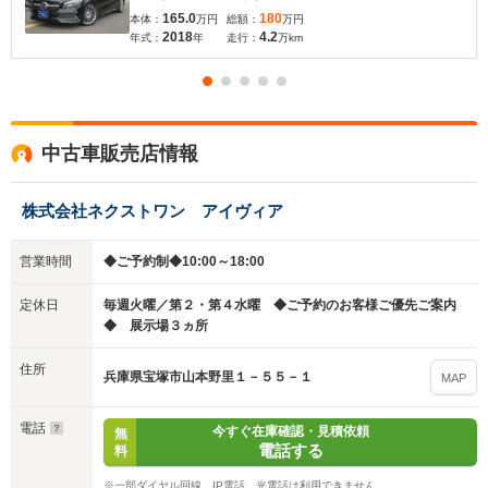
165.0
180
本体：
万円
総額：
万円
2018
4.2
年式：
年
走行：
万km
中古車販売店情報
入力途中の情報を保存しますか？
株式会社ネクストワン アイヴィア
※次回問い合わせをする際に自動入力されます
※保存された情報は
90
日で破棄されます
営業時間
◆ご予約制◆10:00～18:00
定休日
毎週火曜／第２・第４水曜 ◆ご予約のお客様ご優先ご案内
いいえ
はい
◆ 展示場３ヵ所
住所
兵庫県宝塚市山本野里１－５５－１
MAP
電話
今すぐ在庫確認・見積依頼
無
電話する
料
※一部ダイヤル回線、IP電話、光電話は利用できません