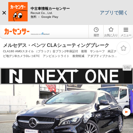
中古車情報カーセンサー
アプリで開く
Recruit Co., Ltd.
無料 － Google Play
履歴
お気に入り
メニュー
メルセデス・ベンツ CLAシューティングブレーク
CLA180 AMGスタイル （ブラック）全プラン2年保証付 後期 サンルーフ 純正ナ
ビ地デジBカメラDレコETC アンビエントライト 衝突軽減 アダプティブクルコ
ン ブラインドスポットモニター パワーバックドア パワーシート シートヒータ
ー
1/51