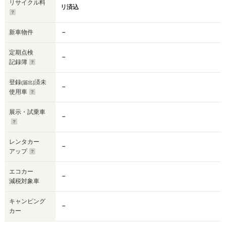
リサイクル料
リ済込
新車物件
－
定期点検
－
記録簿
登録
済未
(届出)
－
使用車
展示・試乗車
－
レンタカー
－
アップ
エコカー
－
減税対象車
キャンピング
－
カー