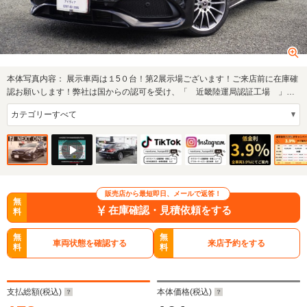
本体写真内容：
展示車両は１5０台！第2展示場ございます！ご来店前に在庫確
認お願いします！弊社は国からの認可を受け、「 近畿陸運局認証工場 」を
取得してお…
販売店から最短即日、メールで返答！
無
在庫確認・見積依頼をする
料
無
無
車両状態を確認する
来店予約をする
料
料
支払総額(税込)
本体価格(税込)