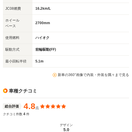
JC08燃費
16.2km/L
ホイール
2700mm
ベース
使用燃料
ハイオク
駆動方式
前輪駆動(FF)
最小回転半径
5.1m
新車の360°画像で内装・外装を隅々まで見る
車種クチコミ
4.8
総合評価
点
4
クチコミ件数
件
デザイン
5.0