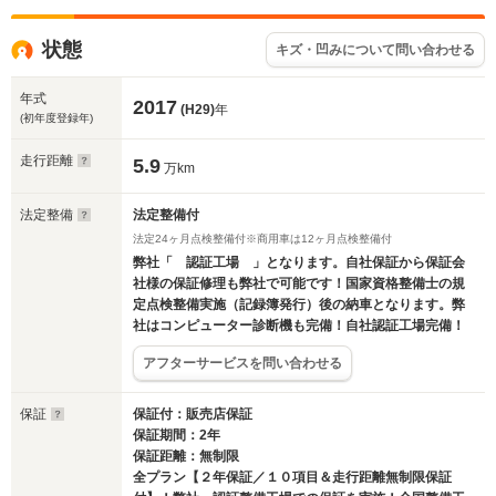
状態
キズ・凹みについて問い合わせる
年式
2017
(H29)
年
(初年度登録年)
走行距離
5.9
万km
法定整備
法定整備付
法定24ヶ月点検整備付※商用車は12ヶ月点検整備付
弊社「 認証工場 」となります。自社保証から保証会
社様の保証修理も弊社で可能です！国家資格整備士の規
定点検整備実施（記録簿発行）後の納車となります。弊
社はコンピューター診断機も完備！自社認証工場完備！
アフターサービスを問い合わせる
保証
保証付：販売店保証
保証期間：2年
保証距離：無制限
全プラン【２年保証／１０項目＆走行距離無制限保証