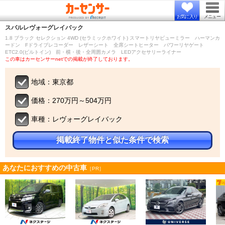
お気に入り
メニュー
スバル
レヴォーグレイバック
1.8 ブラック セレクション 4WD (セラミックホワイト) スマートリヤビューミラー ハーマンカ
ードン Fドライブレコーダー レザーシート 全席シートヒーター パワーリヤゲート
ETC2.0(ビルトイン) 前・横・後・全周囲カメラ LEDアクセサリーライナー
この車はカーセンサーnetでの掲載が終了しております。
地域：東京都
価格：270万円～504万円
車種：レヴォーグレイバック
掲載終了物件と似た条件で検索
あなたにおすすめの中古車
［PR］