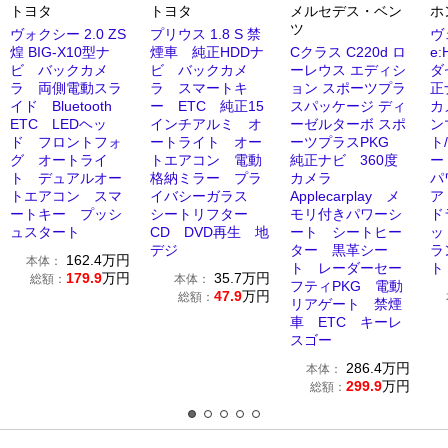
トヨタ
トヨタ
メルセデス・ベン
ホ
ツ
ヴォクシー 2.0 ZS
プリウス 1.8 S 禁
ヴ
煌 BIG-X10型ナ
煙車 純正HDDナ
Cクラス C220d ロ
e:
ビ バックカメ
ビ バックカメ
ーレウス エディシ
ダ
ラ 両側電動スラ
ラ スマートキ
ョン スポーツプラ
正
イド Bluetooth
ー ETC 純正15
スパッケージ ディ
カ
ETC LEDヘッ
インチアルミ オ
ーゼルターボ スポ
ン
ド フロントフォ
ートライト オー
ーツプラスPKG
ト
グ オートライ
トエアコン 電動
純正ナビ 360度
ー
ト デュアルオー
格納ミラー プラ
カメラ
パ
トエアコン スマ
イバシーガラス
Applecarplay メ
ア
ートキー プッシ
シートリフター
モリ付きパワーシ
ド
ュスタート
CD DVD再生 地
ート シートヒー
ッ
デジ
ター 黒革シー
ラ
162.4
万円
本体：
ト レーダーセー
ト
179.9
万円
35.7
万円
総額：
本体：
フティPKG 電動
47.9
万円
総額：
リアゲート 禁煙
車 ETC キーレ
スゴー
286.4
万円
本体：
299.9
万円
総額：