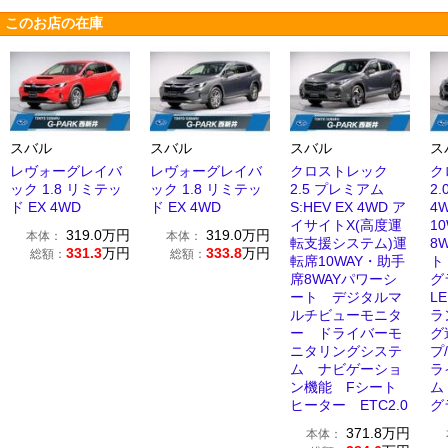
このお店の在庫
スバル
スバル
スバル
ス
レヴォーグレイバ
レヴォーグレイバ
クロストレック
ク
ック 1.8 リミテッ
ック 1.8 リミテッ
2.5 プレミアム
2
ド EX 4WD
ド EX 4WD
S:HEV EX 4WD ア
4
イサイトX(高度運
1
319.0
万円
319.0
万円
本体：
本体：
転支援システム)運
8
331.3
万円
333.8
万円
総額：
総額：
転席10WAY・助手
ト
席8WAYパワーシ
グ
ート デジタルマ
L
ルチビューモニタ
ラ
ー ドライバーモ
グ
ニタリングシステ
プ
ム ナビゲーショ
ラ
ン機能 Fシート
ム
ヒーター ETC2.0
グ
371.8
万円
本体：