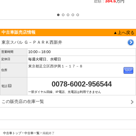
384.6
万円
総額：
中古車販売店情報
▲上へ戻る
東京スバル Ｇ－ＰＡＲＫ西新井
10:00～18:00
営業時間
毎週火曜日、水曜日
定休日
東京都足立区西伊興１－１７－８
住所
0078-6002-956544
電話
一部ダイヤル回線、IP電話、光電話は利用できません
この販売店の在庫一覧
中古車トップ
中古車一覧
掲載終了