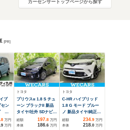
カーセンサートップページから探す
車
[PR]
トヨタ
トヨタ
ハイブ
プリウスα 1.8 S チュ
C-HR ハイブリッド
ダセン
ーン ブラックII 新品
1.8 G モード ブルー
ビ R
タイヤ/社外 SDナビ/
ノ 新品タイヤ/純正エ
トゥ
トヨタセーフティセ
アロ/純正 9インチ SD
197
234
.8
.8
.9
万円
総額
万円
総額
万円
TV
ンス/シートヒーター/
ナビ/衝突安全装置/シ
186
218
.9
.6
.0
万円
本体
万円
本体
万円