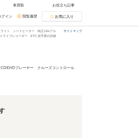
車買取
お役立ち記事
ログイン
閲覧履歴
お気に入り
ッドライト シートヒーター 純正19inアル
サイトマップ
°ドライブレコーダー ETC 岩手県の詳細
ー CD/DVDプレーヤー クルーズコントロール
す