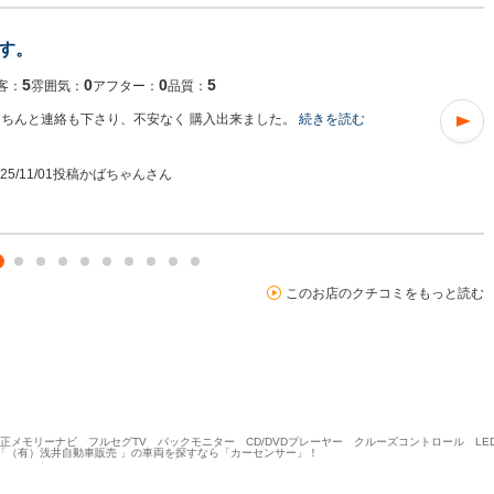
す。
5
0
0
5
客：
雰囲気：
アフター：
品質：
きちんと連絡も下さり、不安なく 購入出来ました。
続きを読む
025/11/01投稿
かばちゃんさん
このお店のクチコミをもっと読む
WD 純正メモリーナビ フルセグTV バックモニター CD/DVDプレーヤー クルーズコントロール L
の「（有）浅井自動車販売 」の車両を探すなら「カーセンサー」！