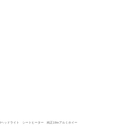
3台目の購入です
4
4
4
4
接客：
雰囲気：
アフター：
品質：
総合評価
点
親子2世代に渡り、新車購入や車検等でお世話になっています。 急な
事もあり、その際は本当に助かりました。 接客も丁寧で親切だと思い
ダイハツ その他（2025/10購入）
2025/10/12投稿
まーさん
EDヘッドライト シートヒーター 純正19inアルミホイー