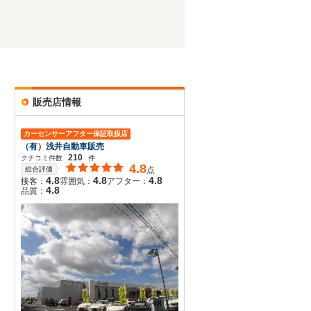
販売店情報
カーセンサーアフター保証取扱店
（有）浅井自動車販売
210
クチコミ件数
件
4.8
総合評価
点
4.8
4.8
4.8
接客：
雰囲気：
アフター：
4.8
品質：