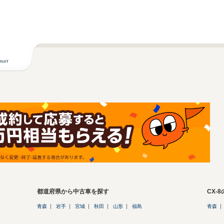
都道府県から中古車を探す
CX-
青森
岩手
宮城
秋田
山形
福島
青森