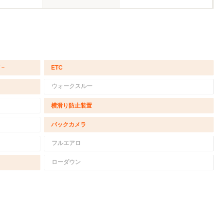
/－
ETC
ウォークスルー
横滑り防止装置
バックカメラ
フルエアロ
ローダウン