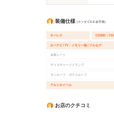
装備仕様
(マツダ CX-8 岩手県)
キーレス
CD/MD：CD
カーナビ / TV：メモリー他 / フルセグ
本革シート
ディスチャージドランプ
サンルーフ・ガラスルーフ
アルミホイール
お店のクチコミ