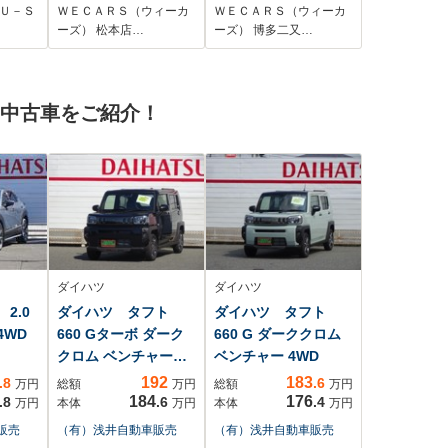
車線逸脱防止支援シ
ートヒーター/車線逸
 Ｕ－Ｓ
ＷＥＣＡＲＳ（ウィーカ
ＷＥＣＡＲＳ（ウィーカ
ステム/ヘッドランプ
脱防止支援システム/
ーズ） 松本店…
ーズ） 博多二又…
LED/Bluetooth接
シート ハーフレザー/
続/ETC/EBD付ABS/
ヘッドランプ
横滑り防止装置
LED/Bluetooth接
の中古車をご紹介！
続/ETC
ダイハツ
ダイハツ
2.0
ダイハツ タフト
ダイハツ タフト
4WD
660 Gターボ ダーク
660 G ダーククロム
クロム ベンチャー
ベンチャー 4WD
4WD
192
183
.8
.6
万円
総額
万円
総額
万円
184
176
.8
.6
.4
万円
本体
万円
本体
万円
販売
（有）浅井自動車販売
（有）浅井自動車販売