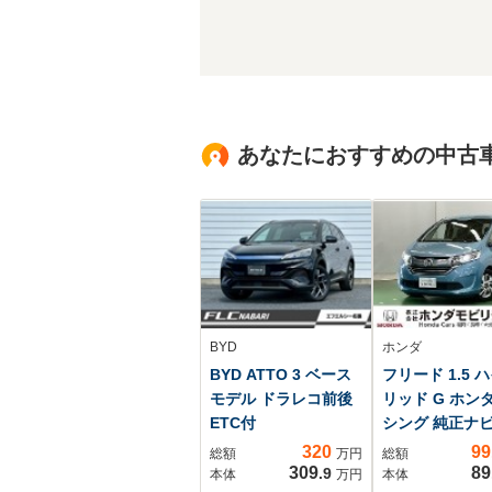
あなたにおすすめの中古
BYD
ホンダ
BYD ATTO 3 ベース
フリード 1.5 
モデル ドラレコ前後
リッド G ホン
ETC付
シング 純正ナ
カメラ ブルー
320
99
総額
万円
総額
ース ワンセグ
309
89
.9
本体
万円
本体