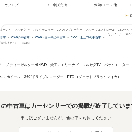
カタログ
中古車販売店
保険/ローン/他
 純正メモリーナビ フルセグTV バックモニター CD/DVDプレーヤー クルーズコントロール LEDヘ
ミホイール 360
古車
CX-8の中古車
CX-8・岩手県の中古車
CX-8・北上市の中古車
・岩手県北上市の中古車詳細
ロアクティブ ディーゼルターボ 4WD 純正メモリーナビ フルセグTV バックモニタ
アルミホイール 360°ドライブレコーダー ETC （ジェットブラックマイカ）
この中古車はカーセンサーでの掲載が終了していま
申し訳ございませんが、他の車をお探しください