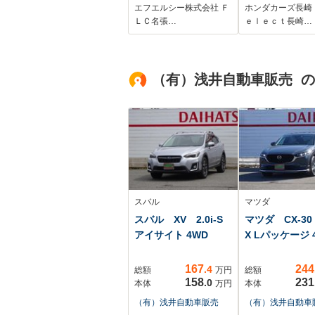
エフエルシー株式会社 Ｆ
ホンダカーズ長崎
ＬＣ名張…
ｅｌｅｃｔ長崎…
（有）浅井自動車販売 
スバル
マツダ
スバル XV 2.0i-S
マツダ CX-30 
アイサイト 4WD
X Lパッケージ 
167
244
.4
総額
万円
総額
158
231
.0
本体
万円
本体
（有）浅井自動車販売
（有）浅井自動車