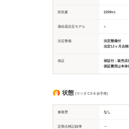
排気量
2200cc
過給器設定モデル
○
法定整備
法定整備付
法定12ヶ月点
保証
保証付：販売店保
保証費用は本体
状態
(マツダ CX-8 岩手県)
修復歴
なし
定期点検記録簿
－