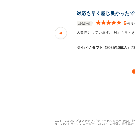
対応も早く感じ良かったで
5
接
総合評価
点
いです
続きを読む
大変満足しています。 対応も早く
ダイハツ タフト（2025/10購入）
2
CX-8 2.2 XD プロアクティブ ディーゼルターボ 4
ル 360°ドライブレコーダー ETCの中古情報。岩手県