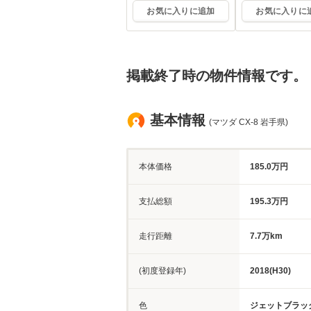
お気に入りに追加
お気に入りに
掲載終了時の物件情報です。
基本情報
(マツダ CX-8 岩手県)
本体価格
185.0万円
支払総額
195.3万円
走行距離
7.7万km
(初度登録年)
2018(H30)
色
ジェットブラッ