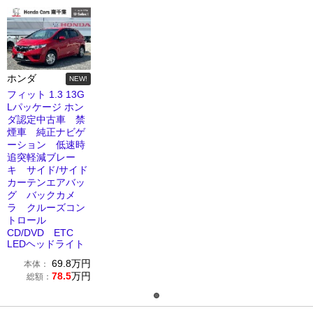
ホンダ
NEW!
フィット 1.3 13G
Lパッケージ ホン
ダ認定中古車 禁
煙車 純正ナビゲ
ーション 低速時
追突軽減ブレー
キ サイド/サイド
カーテンエアバッ
グ バックカメ
ラ クルーズコン
トロール
CD/DVD ETC
LEDヘッドライト
69.8
万円
本体：
78.5
万円
総額：