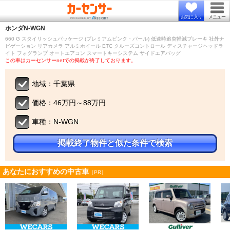
お気に入り
メニュー
ホンダ
N-WGN
660 G スタイリッシュパッケージ (プレミアムピンク・パール) 低速時追突軽減ブレーキ 社外ナ
ビゲーション リアカメラ アルミホイール ETC クルーズコントロール ディスチャージヘッドラ
イト フォグランプ オートエアコン スマートキーシステム サイドエアバッグ
この車はカーセンサーnetでの掲載が終了しております。
地域：千葉県
価格：46万円～88万円
車種：N-WGN
掲載終了物件と似た条件で検索
あなたにおすすめの中古車
［PR］