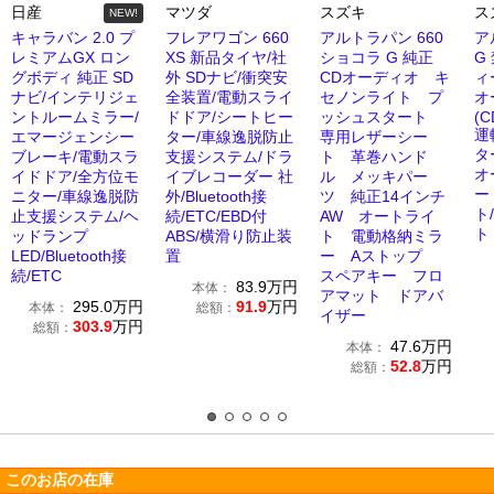
日産
マツダ
スズキ
ス
NEW!
キャラバン 2.0 プ
フレアワゴン 660
アルトラパン 660
ア
レミアムGX ロン
XS 新品タイヤ/社
ショコラ G 純正
G
グボディ 純正 SD
外 SDナビ/衝突安
CDオーディオ キ
ィ
ナビ/インテリジェ
全装置/電動スライ
セノンライト プ
オ
ントルームミラー/
ドドア/シートヒー
ッシュスタート
(C
運
エマージェンシー
ター/車線逸脱防止
専用レザーシー
タ
ブレーキ/電動スラ
支援システム/ドラ
ト 革巻ハンド
オ
イドドア/全方位モ
イブレコーダー 社
ル メッキパー
ー
ニター/車線逸脱防
外/Bluetooth接
ツ 純正14インチ
ト
止支援システム/ヘ
続/ETC/EBD付
AW オートライ
ト
ッドランプ
ABS/横滑り防止装
ト 電動格納ミラ
LED/Bluetooth接
置
ー Aストップ
続/ETC
スペアキー フロ
83.9
万円
本体：
アマット ドアバ
295.0
万円
91.9
万円
本体：
総額：
イザー
303.9
万円
総額：
47.6
万円
本体：
52.8
万円
総額：
このお店の在庫