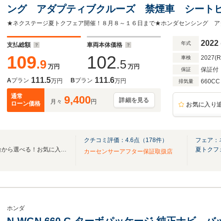
ング アダプティブクルーズ 禁煙車 シート
ー オートハイビーム スマートキー LEDヘッ
ー Bluetooth再生
2022
年式
支払総額
車両本体価格
109
102
2027(
車検
.9
.5
万円
万円
保証付
保証
111.5
111.6
A
プラン
B
プラン
万円
万円
660CC
排気量
通常
9,400
詳細を見る
月々
円
ローン価格
お気に入り
クチコミ評価：
4.6
点（
178
件）
フェア：
全国のグループ総在庫30,000台から選べる！お気に入りの愛車がきっと見つかります！
夏トクフ
カーセンサーアフター保証取扱店
ホンダ
N-WGN 660 G ターボパッケージ 純正ナビ