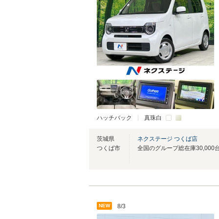
ハッチバック
真珠白
茨城県
ネクステージ つくば店
つくば市
NEW
8/3