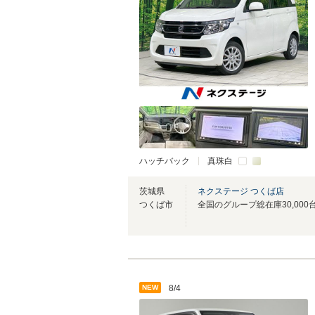
ハッチバック
真珠白
茨城県
ネクステージ つくば店
つくば市
NEW
8/4