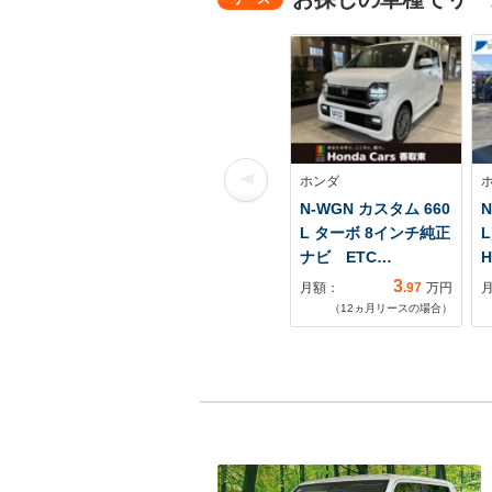
ホンダ
N-WGN カスタム 660
N
L ターボ 8インチ純正
ナビ ETC…
H
3
月額：
.97
万円
（
12
ヵ月リースの場合）