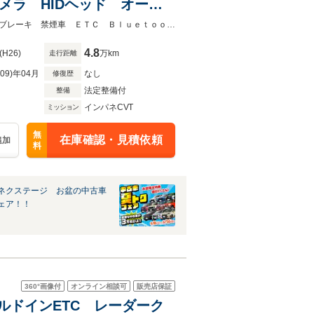
カメラ HIDヘッド オート
D・DVD再生 アイボリーイ
★ネクステージ夏トクフェア開催！８月８～１６日まで★メモリーナビ シティブレーキ 禁煙車 ＥＴＣ Ｂｌｕｅｔｏｏｔｈ再生 スマートキー バックカメラ
4.8
(H26)
万km
走行距離
R09)年04月
なし
修復歴
法定整備付
整備
インパネCVT
ミッション
無
在庫確認・見積依頼
追加
料
ネクステージ お盆の中古車
ェア！！
360°
画像付
オンライン相談可
販売店保証
 ビルドインETC レーダーク