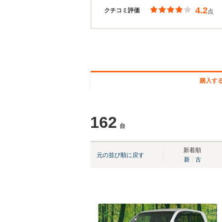
4.2
クチコミ評価
点
購入す
162
台
新着順
元の並び順に戻す
新
古