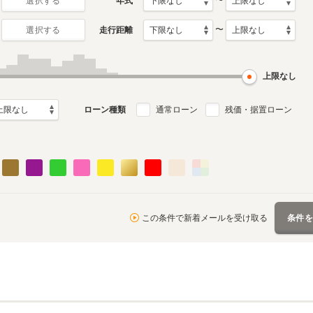
〜
年式
選択する
〜
走行距離
選択する
1月～2019年7月
ル
上限なし
ローン種類
通常ローン
残価・据置ローン
この条件で新着メールを受け取る
条件