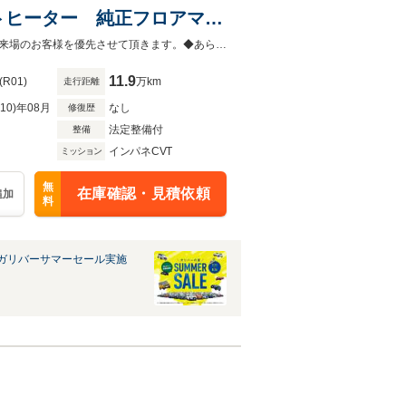
トヒーター 純正フロアマッ
2か所 横滑り防止 レーン
◆当店以外で購入される場合は陸送費用等、別途費用が発生します。◆販売はご来場のお客様を優先させて頂きます。◆あらかじめご確認下さい※販売は一般のお客様に限ります。
11.9
(R01)
万km
走行距離
R10)年08月
なし
修復歴
法定整備付
整備
インパネCVT
ミッション
無
在庫確認・見積依頼
追加
料
ガリバーサマーセール実施