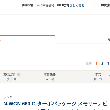
88.8
価格相場
燃費(
平均中古価格：
詳しく見る
万円
る
1
2
3
最初
支払総額
本体価格
年式
安
高
安
高
新
古
ホンダ
N-WGN 660 G ターボパッケージ メモリ