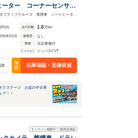
ヒーター コーナーセンサ
ド ETC 電動格納ミラ
★ネクステージ夏トクフェア開催！８月８～１６日まで★ホンダセンシング アダプティブクルーズ 禁煙車 シートヒーター コーナーセンサー オートハイビーム
1.6
(R04)
万km
走行距離
R09)年03月
なし
修復歴
法定整備付
整備
インパネCVT
ミッション
無
在庫確認・見積依頼
追加
料
ネクステージ お盆の中古車
ェア！！
オンライン相談可
販売店保証
 バックカメラ 禁煙車 ドラレ