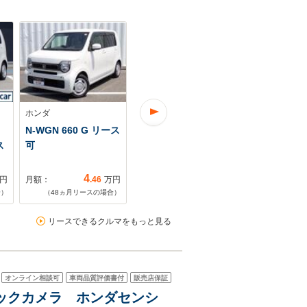
ホンダ
ホンダ
ホンダ
N-WGN 660 G リース
N-WGN 660 G リース
N-WGN 66
ス
可
可
G SSパッケ
ビ/TV/バッ
4
2
円
月額：
.46
万円
月額：
.09
万円
月額：
合）
（
48
ヵ月リースの場合）
（
96
ヵ月リースの場合）
（
72
ヵ月リ
リースできるクルマをもっと見る
オンライン相談可
車両品質評価書付
販売店保証
 バックカメラ ホンダセンシ