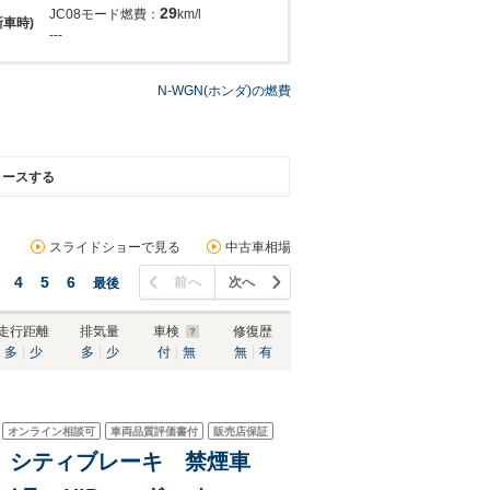
29
JC08モード燃費：
km/l
新車時)
---
N-WGN(ホンダ)の燃費
リースする
スライドショーで見る
中古車相場
4
5
6
前へ
次へ
最後
走行距離
排気量
車検
修復歴
多
少
多
少
付
無
無
有
オンライン相談可
車両品質評価書付
販売店保証
ーナビ シティブレーキ 禁煙車