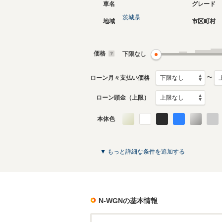
車名
グレード
茨城県
地域
市区町村
現行
初代
2019年8月～生産中
2013年1
生産モデ
価格
下限なし
N-WGNのカタログを見る
〜
ローン月々支払い価格
ローン頭金（上限）
本体色
▼ もっと詳細な条件を追加する
N-WGN
の基本情報