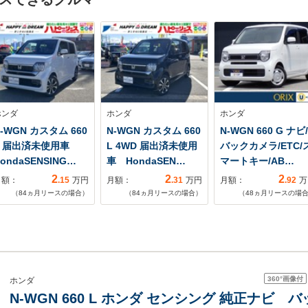
ホンダ
ホンダ
ホンダ
-WGN カスタム 660
N-WGN カスタム 660
N-WGN 660 G ナビ/
L 届出済未使用車
L 4WD 届出済未使用
バックカメラ/ETC/
ondaSENSING…
車 HondaSEN…
マートキー/AB…
2
2
2
月額：
.15
万円
月額：
.31
万円
月額：
.92
万
（
84
ヵ月リースの場合）
（
84
ヵ月リースの場合）
（
48
ヵ月リースの場
360°
画像付
ホンダ
N-WGN 660 L ホンダ センシング 純正ナビ