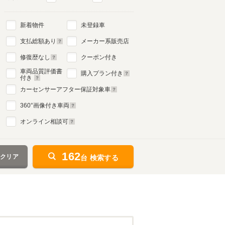
新着物件
未登録車
支払総額あり
メーカー系販売店
修復歴なし
クーポン付き
車両品質評価書
購入プラン付き
付き
カーセンサーアフター保証対象車
360
°画像付き車両
オンライン相談可
162
をクリア
台 検索する