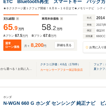
ETC Bluetooth再生 スマートキー バック
ライト オートエアコン 純正14インチAW C
ンテリア
2014
年式
支払総額
車両本体価格
65
58
2027(
車検
.9
.2
万円
万円
保証付
保証
67.5
67.6
A
プラン
B
プラン
万円
万円
660CC
排気量
通常
8,200
詳細を見る
月々
円
ローン価格
お気に入り
クチコミ評価：
4.6
点（
178
件）
フェア：
全国のグループ総在庫30,000台から選べる！お気に入りの愛車がきっと見つかります！
夏トクフ
カーセンサーアフター保証取扱店
ホンダ
N-WGN 660 G ホンダ センシング 純正ナビ