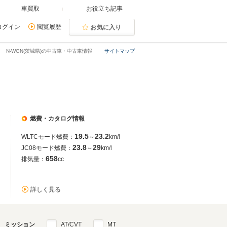
車買取
お役立ち記事
ログイン
閲覧履歴
お気に入り
N-WGN(茨城県)の中古車・中古車情報
サイトマップ
燃費・カタログ情報
19.5
23.2
WLTCモード燃費：
～
km/l
23.8
29
JC08モード燃費：
～
km/l
658
排気量：
cc
詳しく見る
ミッション
AT/CVT
MT