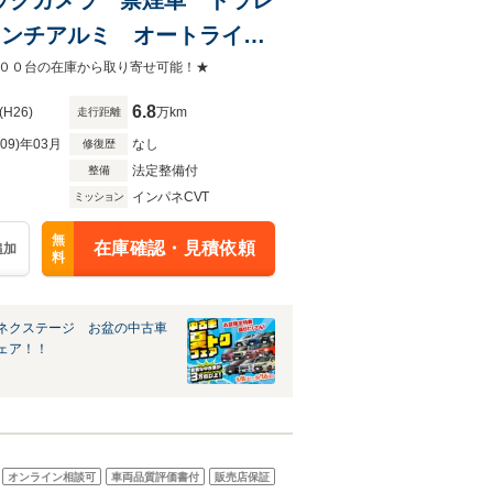
4インチアルミ オートライ
再生 地デジ
００台の在庫から取り寄せ可能！★
6.8
(H26)
万km
走行距離
R09)年03月
なし
修復歴
法定整備付
整備
インパネCVT
ミッション
無
在庫確認・見積依頼
追加
料
ネクステージ お盆の中古車
ェア！！
オンライン相談可
車両品質評価書付
販売店保証