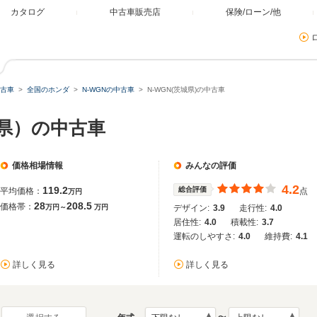
カタログ
中古車販売店
保険/ローン/他
古車
全国のホンダ
N-WGNの中古車
N-WGN(茨城県)の中古車
城県）の中古車
価格相場情報
みんなの評価
4.2
119.2
総合評価
平均価格：
点
万円
28
208.5
価格帯：
万円～
万円
デザイン:
3.9
走行性:
4.0
居住性:
4.0
積載性:
3.7
運転のしやすさ:
4.0
維持費:
4.1
詳しく見る
詳しく見る