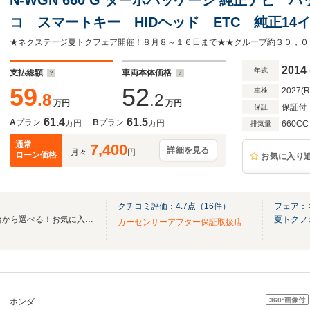
コ スマートキー HIDヘッド ETC 純正1
ト オートエアコン Bluetooth CD DVD
★ネクステージ夏トクフェア開催！８月８～１６日まで★★グループ約３０，０
2014
年式
支払総額
車両本体価格
59
52
2027(
車検
.8
.2
万円
万円
保証付
保証
61.4
61.5
A
プラン
B
プラン
万円
万円
660CC
排気量
通常
7,400
詳細を見る
月々
円
ローン価格
お気に入り
クチコミ評価：
4.7
点（
16
件）
フェア：
全国のグループ総在庫30,000台から選べる！お気に入りの愛車がきっと見つかります！
夏トクフ
カーセンサーアフター保証取扱店
360°
画像付
ホンダ