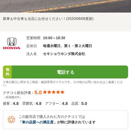
新車も中古車も当店にお任せください！(2020/08/08更新)
営業時間
10:00～18:30
定休日
毎週水曜日、第１・第２火曜日
法人名
セキショウホンダ株式会社
無
電話する
料
※車の購入に関するご相談・確認専用ダイヤルです。その他のお問い合わせはご遠慮くださ
い。
5.0
クチコミ総合評価：
（投稿数6件）
4.8
4.8
4.8
5.0
接客 :
雰囲気 :
アフター :
品質 :
この販売店で購入された方のクチコミでは
「
車の品質への満足度
」が特に評価されています