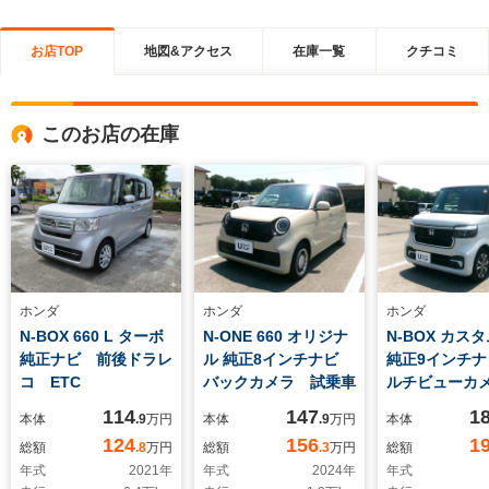
お店TOP
地図&アクセス
在庫一覧
クチコミ
このお店の在庫
ホンダ
ホンダ
ホンダ
N-BOX 660 L ターボ
N-ONE 660 オリジナ
N-BOX カスタ
純正ナビ 前後ドラレ
ル 純正8インチナビ
純正9インチナ
コ ETC
バックカメラ 試乗車
ルチビューカ
後ドラレコ
114
147
1
本体
.9
万円
本体
.9
万円
本体
124
156
1
総額
.8
万円
総額
.3
万円
総額
年式
2021
年
年式
2024
年
年式