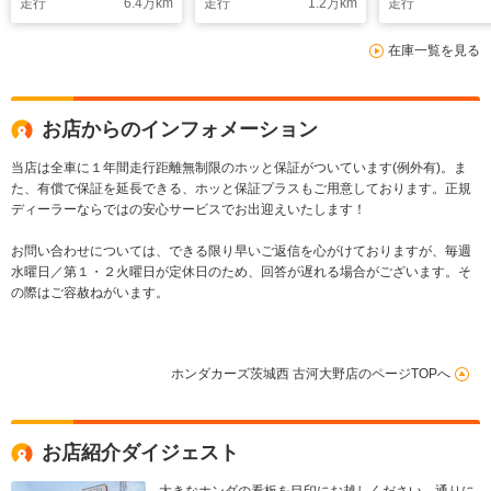
走行
6.4
万km
走行
1.2
万km
走行
在庫一覧を見る
お店からのインフォメーション
当店は全車に１年間走行距離無制限のホッと保証がついています(例外有)。ま
た、有償で保証を延長できる、ホッと保証プラスもご用意しております。正規
ディーラーならではの安心サービスでお出迎えいたします！
お問い合わせについては、できる限り早いご返信を心がけておりますが、毎週
水曜日／第１・２火曜日が定休日のため、回答が遅れる場合がございます。そ
の際はご容赦ねがいます。
ホンダカーズ茨城西 古河大野店のページTOPへ
お店紹介ダイジェスト