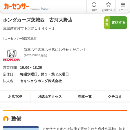
履歴
お気に入り
メニュー
ホンダカーズ茨城西 古河大野店
無
電話する
料
茨城県古河市下大野１９４６－１
カーセンサー認定取扱店
新車も中古車も当店にお任せください！
(2020/08/08更新)
営業時間
10:00～18:30
定休日
毎週水曜日、第１・第２火曜日
法人名
セキショウホンダ株式会社
お店TOP
地図&アクセス
在庫一覧
クチコミ
整備
まかせチャオとは法律で定められた点検や車検に加え