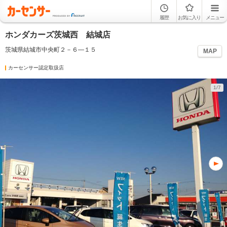
履歴
お気に入り
メニュー
ホンダカーズ茨城西 結城店
茨城県結城市中央町２－６―１５
MAP
カーセンサー認定取扱店
1/7