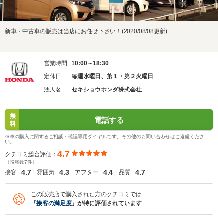
新車・中古車の販売は当店にお任せ下さい！(2020/08/08更新)
営業時間
10:00～18:30
定休日
毎週水曜日、第１・第２火曜日
法人名
セキショウホンダ株式会社
無
電話する
料
※車の購入に関するご相談・確認専用ダイヤルです。その他のお問い合わせはご遠慮くださ
い。
4.7
クチコミ総合評価：
（投稿数7件）
4.7
4.3
4.4
4.7
接客 :
雰囲気 :
アフター :
品質 :
この販売店で購入された方のクチコミでは
「
接客の満足度
」が特に評価されています