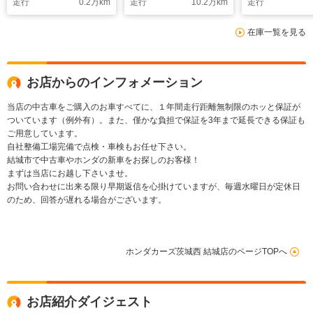
走行
0.2
万km
走行
10.2
万km
走行
在庫一覧を見る
お店からのインフォメーション
当店の中古車をご購入のお車すべてに、１年間走行距離無制限のホッと保証が
ついています（例外有）。また、僅かな負担で保証を3年まで延長できる保証も
ご用意しています。
自社整備工場完備で点検・車検もお任せ下さい。
結城市で中古車やホンダの新車をお探しのお客様！
まずは当店にお越し下さいませ。
お問い合わせに出来る限り早期返信を心掛けていますが、毎週水曜日が定休日
のため、回答が遅れる場合がございます。
ホンダカーズ茨城西 結城店のページTOPへ
お店紹介ダイジェスト