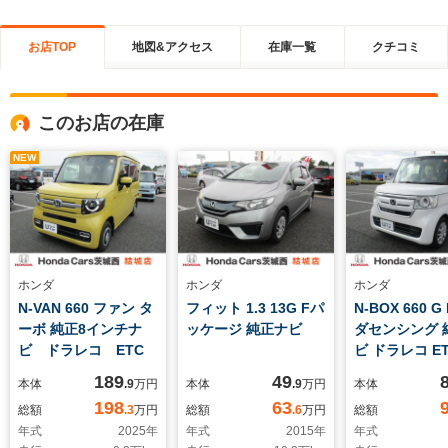
お店TOP
地図&アクセス
在庫一覧
クチコミ
このお店の在庫
NEW
ホンダ
ホンダ
ホンダ
N-VAN 660 ファン タ
フィット 1.3 13G Fパ
N-BOX 660 G
ーボ 純正8インチナ
ッケージ 純正ナビ
ダセンシング 
ビ ドラレコ ETC
ビ ドラレコ E
クカメラ
189
49
本体
.9
万円
本体
.9
万円
本体
198
63
総額
.3
万円
総額
.6
万円
総額
年式
2025
年
年式
2015
年
年式