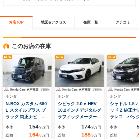
お店TOP
地図&アクセス
在庫一覧
クチコミ
このお店の在庫
NEW
NEW
NEW
ホンダ
ホンダ
ホンダ
N-BOX カスタム 660
シビック 2.0 e:HEV
シャトル 1.5
L スタイルプラス ブ
10.2インチデジタルグ
ッド Z 純正ナ
ラック 純正ナビ バ
ラフィックメーター
ラレコ バッ
ックカメラ
パワーシート
ラ ETC
154
174
本体
.9
万円
本体
.9
万円
本体
164
188
総額
.8
万円
総額
.8
万円
総額