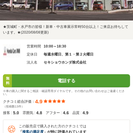
★茨城町・水戸市の皆様！新車・中古車展示常時50台以上！ご来店お待ちして
います。★(2020/08/08更新)
営業時間
10:00～18:30
定休日
毎週水曜日、第１・第２火曜日
法人名
セキショウホンダ株式会社
無
電話する
料
※車の購入に関するご相談・確認専用ダイヤルです。その他のお問い合わせはご遠慮くださ
い。
4.9
クチコミ総合評価：
（投稿数13件）
5.0
4.8
4.6
4.9
接客 :
雰囲気 :
アフター :
品質 :
この販売店で購入された方のクチコミでは
「
接客の満足度
」が特に評価されています