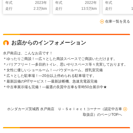
年式
2023
年
年式
2022
年
年式
走行
2.3
万km
走行
13.5
万km
走行
1
在庫一覧を見る
お店からのインフォメーション
水戸南店は、こんなお店です！
＊ゆったりご商談！―広々とした商談スペースでご商談いただけます。
＊バリアフリー！―多目的トイレ、思いやりスペース等々充実しております。
＊女性に優しいショールーム！―パウダールーム、授乳室完備
＊広々とした駐車場！―20台以上停められる駐車場です。
＊最新設備のPITサービス！―最新診断機、急速充電器完備
＊中古車展示場も完備！―厳選の良質中古車を常時50台展示中★
ホンダカーズ茨城西 水戸南店 Ｕ－Ｓｅｌｅｃｔコーナー（認定中古車
取扱店）のページTOPへ