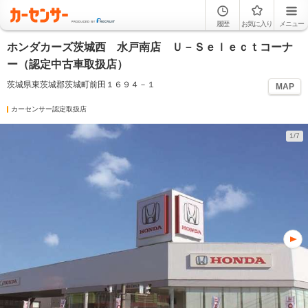
履歴
お気に入り
メニュー
ホンダカーズ茨城西 水戸南店 Ｕ－Ｓｅｌｅｃｔコーナ
ー（認定中古車取扱店）
茨城県東茨城郡茨城町前田１６９４－１
MAP
カーセンサー認定取扱店
1/7