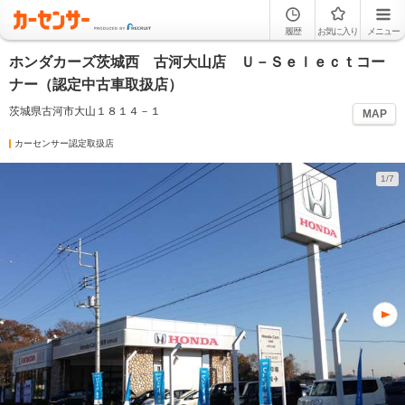
履歴
お気に入り
メニュー
ホンダカーズ茨城西 古河大山店 Ｕ－Ｓｅｌｅｃｔコー
ナー（認定中古車取扱店）
茨城県古河市大山１８１４－１
MAP
カーセンサー認定取扱店
1/7