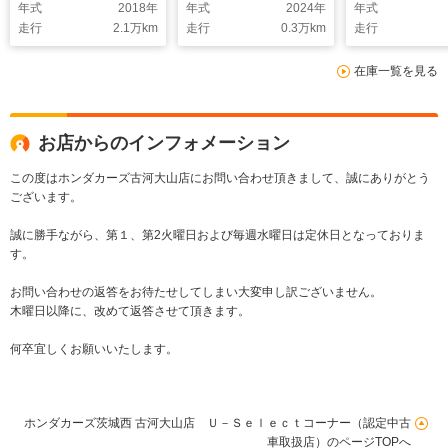
年式
2018
年
年式
2024
年
年式
走行
2.1
万km
走行
0.3
万km
走行
在庫一覧を見る
お店からのインフォメーション
この度はホンダカーズ古河大山店にお問い合わせ頂きまして、誠にありがとう
ございます。
誠に勝手ながら、第１、第2火曜日および毎週水曜日は定休日となっておりま
す。
お問い合わせの返答をお待たせしてしまい大変申し訳ございません。
木曜日以降に、改めて返答させて頂きます。
何卒宜しくお願いいたします。
ホンダカーズ茨城西 古河大山店 Ｕ－Ｓｅｌｅｃｔコーナー（認定中古
車取扱店）のページTOPへ