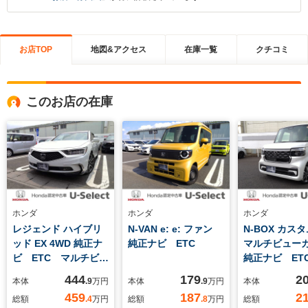
お店TOP
地図&アクセス
在庫一覧
クチコミ
このお店の在庫
ホンダ
ホンダ
ホンダ
レジェンド ハイブリ
N-VAN e: e: ファン
N-BOX カスタ
ッド EX 4WD 純正ナ
純正ナビ ETC
マルチビュー
ビ ETC マルチビュ
純正ナビ ET
ーカメラ サンルー
電動スライド
444
179
2
本体
.9
万円
本体
.9
万円
本体
フ パワーシート
459
187
2
総額
.4
万円
総額
.8
万円
総額