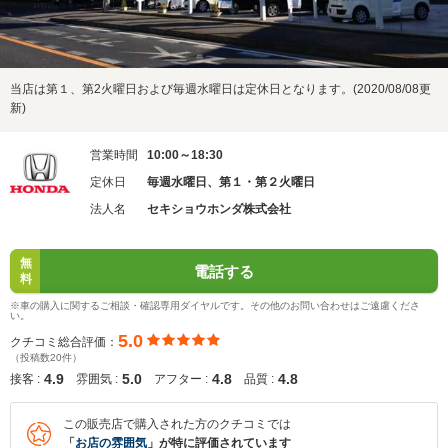
当店は第１、第2火曜日および毎週水曜日は定休日となります。(2020/08/08更
新)
営業時間
10:00～18:30
定休日
毎週水曜日、第１・第２火曜日
法人名
セキショウホンダ株式会社
無
電話する
料
※車の購入に関するご相談・確認専用ダイヤルです。その他のお問い合わせはご遠慮くださ
い。
5.0
クチコミ総合評価：
（投稿数20件）
4.9
5.0
4.8
4.8
接客 :
雰囲気 :
アフター :
品質 :
この販売店で購入された方のクチコミでは
「
お店の雰囲気
」が特に評価されています