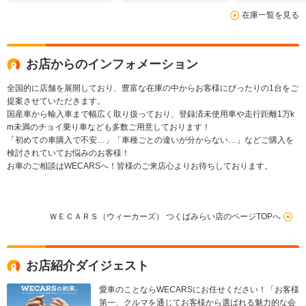
LED/Bluetooth接
テム/シート ハーフレ
ンプ LED/Blue
在庫一覧を見る
続/ETC/EBD付ABS/横
ザー/電動バックドア/
接続
滑り防止装置
ドライブレコーダー
前後
お店からのインフォメーション
全国的に店舗を展開しており、豊富な在庫の中からお客様にぴったりの1台をご
提案させていただきます。
国産車から輸入車まで幅広く取り扱っており、登録済未使用車や走行距離1万k
m未満のチョイ乗り車なども多数ご用意しております！
「初めての車購入で不安…」「車種ごとの違いが分からない…」などご購入を
検討されていてお悩みのお客様！
お車のご相談はWECARSへ！皆様のご来店心よりお待ちしております。
ＷＥＣＡＲＳ（ウィーカーズ） つくばみらい店のページTOPへ
お店紹介ダイジェスト
愛車のことならWECARSにお任せください！「お客様
第一、クルマを通じてお客様から選ばれる魅力的な会