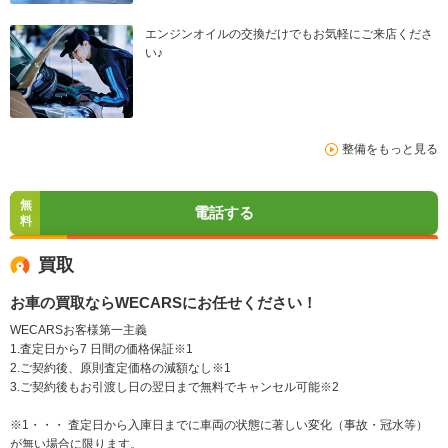
エンジンオイルの交換だけでもお気軽にご来店くださ
い♪
整備をもっと見る
無
電話する
料
買取
お車の買取ならWECARSにお任せください！
WECARSお客様第一主義
1.査定日から7 日間の価格保証※1
2.ご契約後、原則査定価格の減額なし※1
3.ご契約後もお引渡し日の翌日まで無料でキャンセル可能※2
※1・・・ 査定日から入庫日までに車両の状態に著しい変化（事故・冠水等）
が無い場合に限ります。