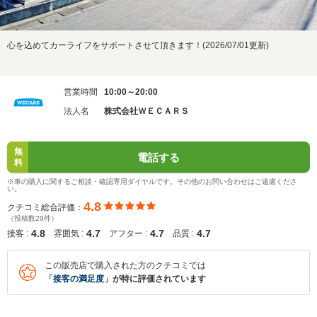
心を込めてカーライフをサポートさせて頂きます！(2026/07/01更新)
営業時間
10:00～20:00
法人名
株式会社ＷＥＣＡＲＳ
無
電話する
料
※車の購入に関するご相談・確認専用ダイヤルです。その他のお問い合わせはご遠慮くださ
い。
4.8
クチコミ総合評価：
（投稿数29件）
4.8
4.7
4.7
4.7
接客 :
雰囲気 :
アフター :
品質 :
この販売店で購入された方のクチコミでは
「
接客の満足度
」が特に評価されています