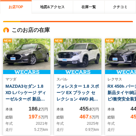
お店TOP
地図&アクセス
在庫一覧
クチコミ
このお店の在庫
NEW
NEW
NEW
マツダ
スバル
レクサス
MAZDA3セダン 1.8
フォレスター 1.8 スポ
RX 450h バ
XD Lパッケージ ディ
ーツ EX ブラック セ
新品タイヤ/純正
ーゼルターボ 新品タ
レクション 4WD 純正
ビ/衝突安全装
イヤ/衝突安全装置/シ
SDナビ/デジタルイン
トヒーター/パ
186
455
4
本体
.2
万円
本体
.0
万円
本体
ートヒーター 前席/車
ナーミラー/衝突安全
ックビューモニ
197
467
4
総額
.5
万円
総額
.5
万円
総額
線逸脱防止支援システ
装置/シートヒーター
車線逸脱防止
年式
2021
年
年式
2025
年
年式
ム/シート 合皮/ヘッド
全席/全方位モニター/
テム/シート 合
走行
5.2
万km
走行
0.9
万km
走行
ランプ
車線逸脱防止支援シス
バックドア/ヘ