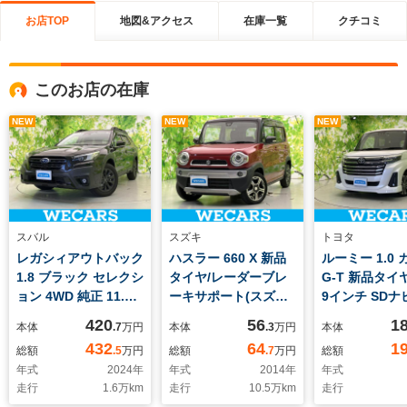
お店TOP
地図&アクセス
在庫一覧
クチコミ
このお店の在庫
NEW
NEW
NEW
スバル
スズキ
トヨタ
レガシィアウトバック
ハスラー 660 X 新品
ルーミー 1.0
1.8 ブラック セレクシ
タイヤ/レーダーブレ
G-T 新品タイ
ョン 4WD 純正 11.6
ーキサポート(スズキ)/
9インチ SDナ
インチ SDナビ/スマー
シートヒーター 運転
安全装置/両側
420
56
1
本体
.7
万円
本体
.3
万円
本体
トリヤビューミラー/
席/ヘッドランプ
ライドドア/パ
432
64
1
総額
.5
万円
総額
.7
万円
総額
アイサイト/エアーシ
HID/EBD付ABS/横滑
ックビューモニ
年式
2024
年
年式
2014
年
年式
ート 前席/車線逸脱防
り防止装置/アイドリ
車線逸脱防止
走行
1.6
万km
走行
10.5
万km
走行
止支援システム/シー
ングストップ/禁煙車/
テム/オートス