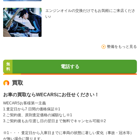
エンジンオイルの交換だけでもお気軽にご来店くださ
い♪
整備をもっと見る
無
電話する
料
買取
お車の買取ならWECARSにお任せください！
WECARSお客様第一主義
1.査定日から7 日間の価格保証※1
2.ご契約後、原則査定価格の減額なし※1
3.ご契約後もお引渡し日の翌日まで無料でキャンセル可能※2
※1・・・ 査定日から入庫日までに車両の状態に著しい変化（事故・冠水等）
が無い場合に限ります。