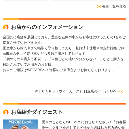
ト 合皮/電動バックド
エアバッグ 運転席
ドライブレコ
在庫一覧を見る
ア/ヘッドランプ
前後
LED/USBジャック
お店からのインフォメーション
全国的に店舗を展開しており、豊富な在庫の中からお客様にぴったりの1台をご
提案させていただきます。
国産車から輸入車まで幅広く取り扱っており、登録済未使用車や走行距離1万k
m未満のチョイ乗り車なども多数ご用意しております！
「初めての車購入で不安…」「車種ごとの違いが分からない…」などご購入を
検討されていてお悩みのお客様！
お車のご相談はWECARSへ！皆様のご来店心よりお待ちしております。
ＷＥＣＡＲＳ（ウィーカーズ） 日立店のページTOPへ
お店紹介ダイジェスト
愛車のことならWECARSにお任せください！「お客様
第一、クルマを通じてお客様から選ばれる魅力的な会