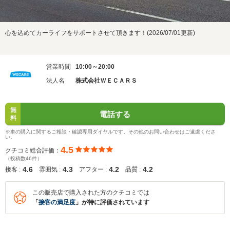
心を込めてカーライフをサポートさせて頂きます！(2026/07/01更新)
営業時間
10:00～20:00
法人名
株式会社ＷＥＣＡＲＳ
無
電話する
料
※車の購入に関するご相談・確認専用ダイヤルです。その他のお問い合わせはご遠慮くださ
い。
4.5
クチコミ総合評価：
（投稿数46件）
4.6
4.3
4.2
4.2
接客 :
雰囲気 :
アフター :
品質 :
この販売店で購入された方のクチコミでは
「
接客の満足度
」が特に評価されています