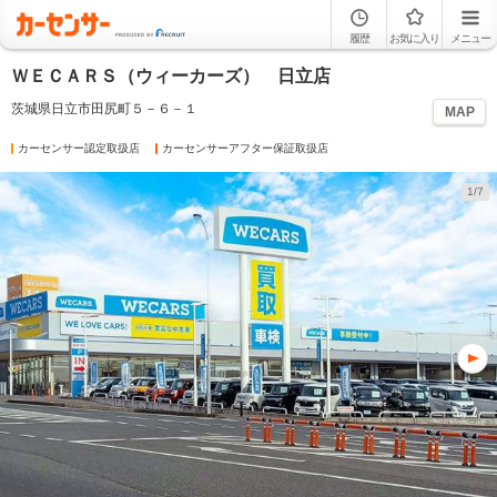
履歴
お気に入り
メニュー
ＷＥＣＡＲＳ（ウィーカーズ） 日立店
茨城県日立市田尻町５－６－１
MAP
カーセンサー認定取扱店
カーセンサーアフター保証取扱店
1/7