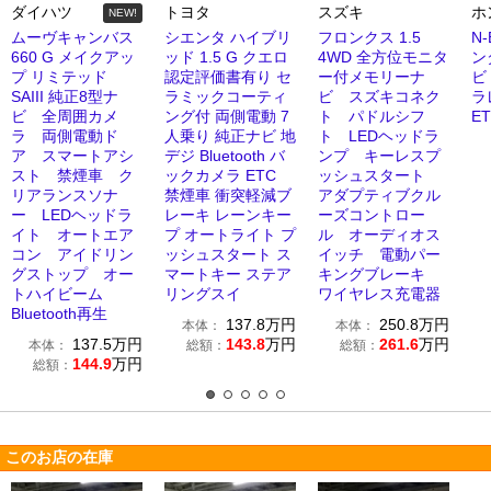
ダイハツ
トヨタ
スズキ
ホ
NEW!
ムーヴキャンバス
シエンタ ハイブリ
フロンクス 1.5
N-
660 G メイクアッ
ッド 1.5 G クエロ
4WD 全方位モニタ
ン
プ リミテッド
認定評価書有り セ
ー付メモリーナ
ビ
SAIII 純正8型ナ
ラミックコーティ
ビ スズキコネク
ラ
ビ 全周囲カメ
ング付 両側電動 7
ト パドルシフ
ET
ラ 両側電動ド
人乗り 純正ナビ 地
ト LEDヘッドラ
ア スマートアシ
デジ Bluetooth バ
ンプ キーレスプ
スト 禁煙車 ク
ックカメラ ETC
ッシュスタート
リアランスソナ
禁煙車 衝突軽減ブ
アダプティブクル
ー LEDヘッドラ
レーキ レーンキー
ーズコントロー
イト オートエア
プ オートライト プ
ル オーディオス
コン アイドリン
ッシュスタート ス
イッチ 電動パー
グストップ オー
マートキー ステア
キングブレーキ
トハイビーム
リングスイ
ワイヤレス充電器
Bluetooth再生
137.8
万円
250.8
万円
本体：
本体：
137.5
万円
143.8
万円
261.6
万円
本体：
総額：
総額：
144.9
万円
総額：
このお店の在庫