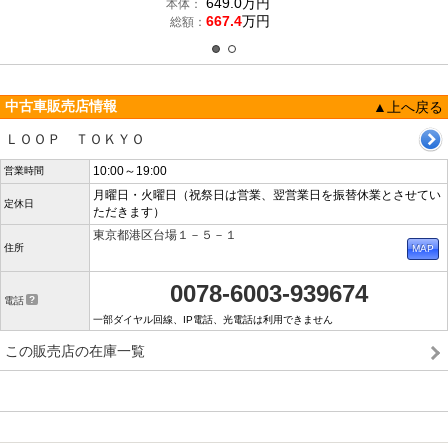
649.0
万円
本体：
667.4
万円
総額：
中古車販売店情報
▲上へ戻る
ＬＯＯＰ ＴＯＫＹＯ
10:00～19:00
営業時間
月曜日・火曜日（祝祭日は営業、翌営業日を振替休業とさせてい
定休日
ただきます）
東京都港区台場１－５－１
住所
0078-6003-939674
電話
一部ダイヤル回線、IP電話、光電話は利用できません
この販売店の在庫一覧