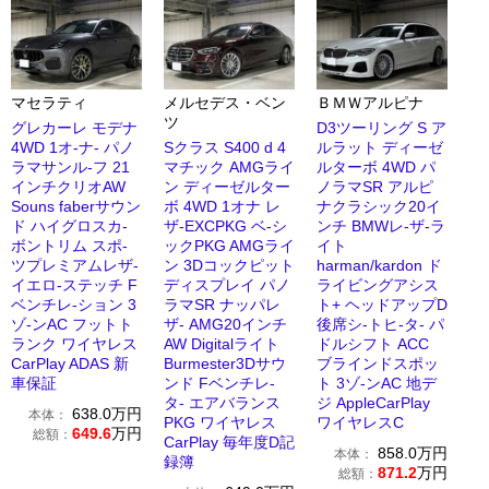
マセラティ
メルセデス・ベン
ＢＭＷアルピナ
ツ
グレカーレ モデナ
D3ツーリング S ア
4WD 1オ-ナ- パノ
Sクラス S400 d 4
ルラット ディーゼ
ラマサンル-フ 21
マチック AMGライ
ルターボ 4WD パ
インチクリオAW
ン ディーゼルター
ノラマSR アルピ
Souns faberサウン
ボ 4WD 1オナ レ
ナクラシック20イ
ド ハイグロスカ-
ザ-EXCPKG ベ-シ
ンチ BMWレ-ザ-ラ
ボントリム スポ-
ックPKG AMGライ
イト
ツプレミアムレザ-
ン 3Dコックピット
harman/kardon ド
イエロ-ステッチ F
ディスプレイ パノ
ライビングアシス
ベンチレ-ション 3
ラマSR ナッパレ
ト+ ヘッドアップD
ゾ-ンAC フットト
ザ- AMG20インチ
後席シ-トヒ-タ- パ
ランク ワイヤレス
AW Digitalライト
ドルシフト ACC
CarPlay ADAS 新
Burmester3Dサウ
ブラインドスポッ
車保証
ンド Fベンチレ-
ト 3ゾ-ンAC 地デ
タ- エアバランス
ジ AppleCarPlay
638.0
万円
本体：
PKG ワイヤレス
ワイヤレスC
649.6
万円
総額：
CarPlay 毎年度D記
858.0
万円
本体：
録簿
871.2
万円
総額：