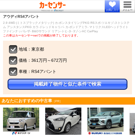
お気に入り
メニュー
アウディ
RS4アバント
2.9 4WD (ミトスブラックメタリック) カ-ボンスタイリングPKG RSスポ-ツエキゾ-ストシステ
ム アシスタンスPKG カラ-ドレッドキャリパ- カ-ボンドアミラ- マトリクスLEDヘッドライト
ファインナッパレザ- B&Oサウンド リアシ-トヒ-タ- 3ゾ-ンAC CarPlay
この車はカーセンサーnetでの掲載が終了しております。
地域：東京都
価格：361万円～672万円
車種：RS4アバント
掲載終了物件と似た条件で検索
あなたにおすすめの中古車
［PR］