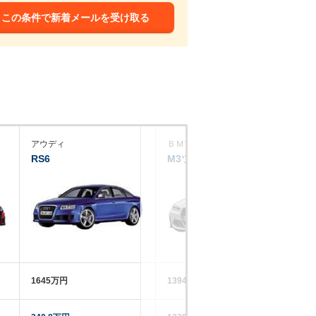
この条件で新着メールを受け取る
アウディ
ＢＭＷ
ア
RS6
M3ツーリング
S
1645万円
1394～1498万円
10