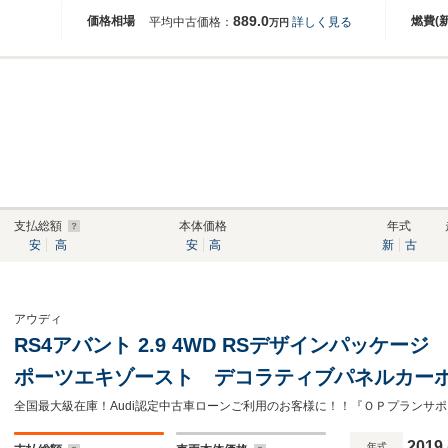
889.0
価格相場
燃費(
平均中古価格：
詳しく見る
万円
支払総額
本体価格
年式
安
高
安
高
新
古
アウディ
RS4アバント 2.9 4WD RSデザインパッケー
ポーツエキゾースト デコラティブパネルカー
ジ OP20インチAW レッドキャリパー プ
TV 全周囲カメラ 認中
2019
年式