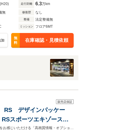
ト)
6.3
(H20)
万km
走行距離
備無
なし
修復歴
法定整備無
整備
C
フロア6MT
ミッション
無
在庫確認・見積依頼
追加
料
販売店保証
ージ RS デザインパッケー
RSスポーツエキゾースト
 TV カラードブレーキ
https://www.o-rush.com/car-stocks/detail.php?id=68202←車両詳細URLより魅力をお感じいただける「高画質情報・オプション等」が、ご覧いただけます。