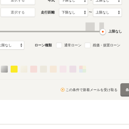
〜
年式
選択する
〜
走行距離
選択する
2代目
初代
月～2018年12月
2006年7月～2009年12月
2001年6月～2002年1月
ル
生産モデル
生産モデル
上限なし
ローン種類
通常ローン
残価・据置ローン
この条件で新着メールを受け取る