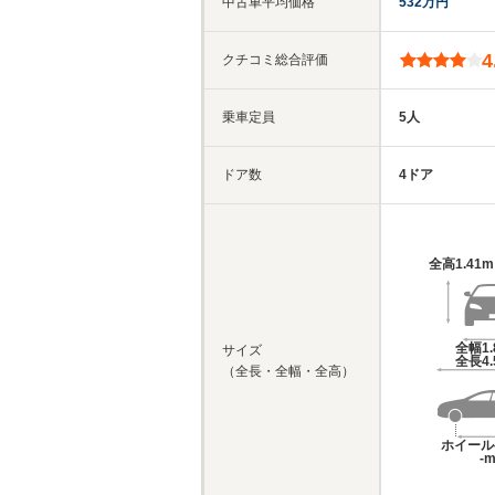
中古車平均価格
532万円
4
クチコミ総合評価
乗車定員
5人
ドア数
4ドア
全高
1.41
全幅
1
サイズ
全長
4
（全長・全幅・全高）
ホイール
-