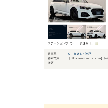
ステーションワゴン
真珠白
兵庫県
Ｏ－ＲＵＳＨ神戸
神戸市東
灘区