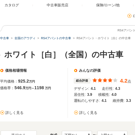
カタログ
中古車販売店
保険/ローン/他
RS4アバン
中古車
全国のアウディ
RS4アバントの中古車
RS4アバント・ホワイト［白］の中古車
ト ホワイト［白］（全国）の中古車
価格相場情報
みんなの評価
4.2
925.2
総合評価
平均価格：
点
万円
546.9
1198
価格帯：
万円～
万円
デザイン:
4.1
走行性:
4.3
居住性:
3.9
積載性:
4.0
運転のしやすさ:
4.1
維持費:
3.3
詳しく見る
詳しく見る