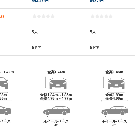
443.1万円
568万円
.0
-
-
5人
5人
5ドア
5ドア
m～1.42m
全高
1.44m
全高
1.46m
.83m
全幅
1.84m～1.85m
全幅
1.89m
.59m
全長
4.75m～4.77m
全長
4.96m
ベース
ホイールベース
ホイールベース
m
-m
-m