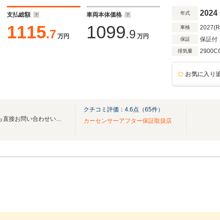
キャリパーレッド
2024
年式
支払総額
車両本体価格
1115
1099
2027(
車検
.7
.9
万円
万円
保証付
保証
2900C
排気量
お気に入り
クチコミ評価：
4.6
点（
65
件）
【https://www.o-rush.com】から直接お問い合わせいただくと、迅速なご回答が可能です
カーセンサーアフター保証取扱店