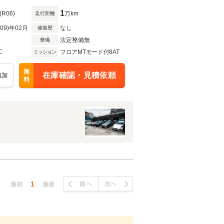
1
(R06)
万km
走行距離
R09)年02月
なし
修復歴
法定整備無
整備
C
フロアMTモード付8AT
ミッション
無
在庫確認・見積依頼
追加
料
1
前へ
次へ
最初
最後