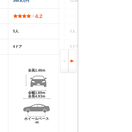
340.8万円
1238.6万円
92
4.2
-
5人
5人
5
4ドア
5ドア
5
全高
1.46m
全高
1.45m
全幅
1.89m
全幅
1.91m
全長
4.93m
全長
4.81m
ホイールベース
ホイールベース
-m
-m