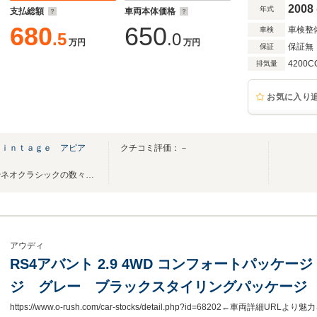
ーツサスペンション+/RS4ロゴ黒革バケットシー
2008
年式
支払総額
車両本体価格
680
650
車検整
車検
.5
.0
万円
万円
保証無
保証
4200C
排気量
お気に入り
Ｖｉｎｔａｇｅ アピア
クチコミ評価：－
仕上げに拘ったハイブランドやネオクラシックの数々！！
アウディ
RS4アバント 2.9 4WD コンフォートパッケ
ジ グレー ブラックスタイリングパッケージ 
システム デコラティブパネル カーボンツイル