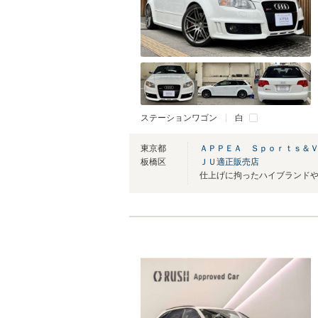
ステーションワゴン
白
東京都
ＡＰＰＥＡ Ｓｐｏｒｔｓ＆
板橋区
ＪＵ適正販売店