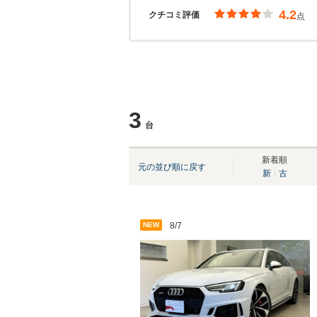
4.2
クチコミ評価
点
3
台
新着順
元の並び順に戻す
新
古
NEW
8/7