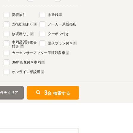
新着物件
未登録車
支払総額あり
メーカー系販売店
修復歴なし
クーポン付き
車両品質評価書
購入プラン付き
付き
カーセンサーアフター保証対象車
360
°画像付き車両
オンライン相談可
3
条件をクリア
台 検索する