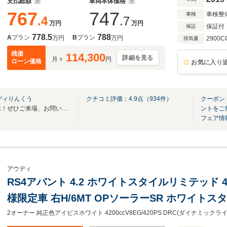
支払総額
車両本体価格
767
747
車検整
車検
.4
.7
万円
万円
保証付
保証
778.5
788
A
プラン
B
プラン
万円
万円
2900C
排気量
残価
114,300
詳細を見る
月々
円
ローン価格
お気に入り
ディりんくう
クチコミ評価：
4.9
点（
934
件）
クーポン
Audi認定中古車全国最大級展示！ぜひご来場、お問い合わせ下さい。
ントをご
フェア情
アウディ
RS4アバント 4.2 ホワイトスタイルリミテッド 4WD
様限定車 右H/6MT OPソーラーSR ホワイトス
サイドモール/チタンルックドアミラー&マフラー/