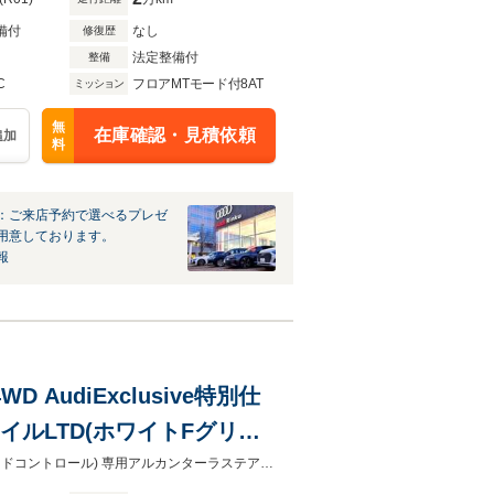
備付
なし
修復歴
法定整備付
整備
C
フロアMTモード付8AT
ミッション
無
在庫確認・見積依頼
追加
料
：ご来店予約で選べるプレゼ
用意しております。
報
 AudiExclusive特別仕
タイルLTD(ホワイトFグリル&
マットグレー19AW/スポ
2オーナー 純正色アイビスホワイト 4200ccV8EG/420PS DRC(ダイナミックライドコントロール) 専用アルカンターラステアリング/シフトノブ/ハンドブレーキ 取説保 全アウディ正規D記録簿