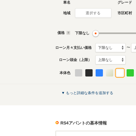
車名
グレード
地域
市区町村
選択する
現行
3代目
2019年1月～生産中
2013年4
生産モデ
価格
下限なし
RS4アバントのカタログを見る
〜
ローン月々支払い価格
ローン頭金（上限）
本体色
▼ もっと詳細な条件を追加する
RS4アバント
の基本情報