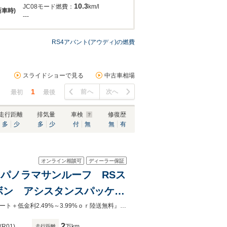
10.3
JC08モード燃費：
km/l
新車時)
---
RS4アバント(アウディ)の燃費
スライドショーで見る
中古車相場
1
前へ
次へ
最初
最後
走行距離
排気量
車検
修復歴
多
少
多
少
付
無
無
有
オンライン相談可
ディーラー保証
ジ パノラマサンルーフ RSス
ボン アシスタンスパッケー
ライバシーガラス フルセグ
全国最大級在庫！Audi認定中古車ローンご利用のお客様に！！『ＯＰプランサポート＋低金利2.49%～3.99%ｏｒ陸送無料』※各種条件あります。下取・買取・保険もご相談ください
2
(R01)
万km
走行距離