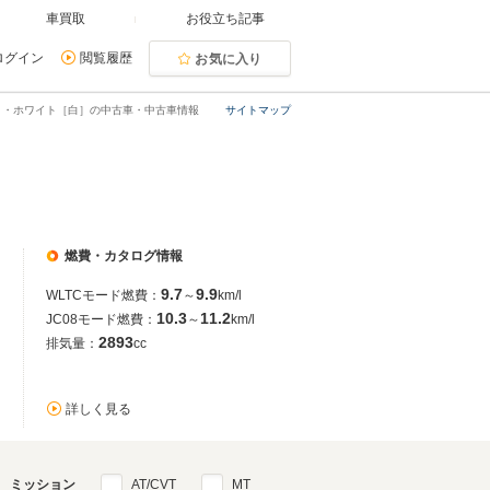
車買取
お役立ち記事
ログイン
閲覧履歴
お気に入り
ト・ホワイト［白］の中古車・中古車情報
サイトマップ
燃費・カタログ情報
9.7
9.9
WLTCモード燃費：
～
km/l
10.3
11.2
JC08モード燃費：
～
km/l
2893
排気量：
cc
詳しく見る
ミッション
AT/CVT
MT