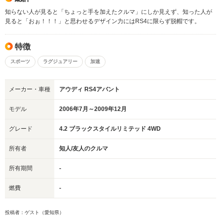
知らない人が見ると「ちょっと手を加えたクルマ」にしか見えず、知った人が
見ると「おぉ！！！」と思わせるデザイン力にはRS4に限らず脱帽です。
特徴
スポーツ
ラグジュアリー
加速
メーカー・車種
アウディ RS4アバント
モデル
2006年7月～2009年12月
グレード
4.2 ブラックスタイルリミテッド 4WD
所有者
知人/友人のクルマ
所有期間
-
燃費
-
投稿者：ゲスト（愛知県）