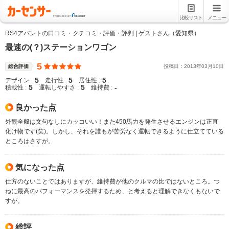
比較リスト
メニュー
RS4アバントの口コミ・クチコミ・評価・評判 | ゲストさん（愛知県）
最速の(？)ステーションワゴン
5
総合評価
投稿日：
2013
年
03
月
10
日
5
5
5
デザイン :
走行性 :
居住性 :
5
5
-
積載性 :
運転しやすさ :
維持費 :
良かった点
外観全般は文句なしにカッコいい！また450馬力を発生させるエンジンは正直
化け物です(笑)。しかし、それを誰もが苦労なく運転できるように仕立てている
ところはさすが。
気になった点
仕方のないことではありますが、維持費が他のクルマの比ではないところ。つ
ねに最高のパフォーマンスを発揮するため、と考えると理解できなくもないで
すが。
総評