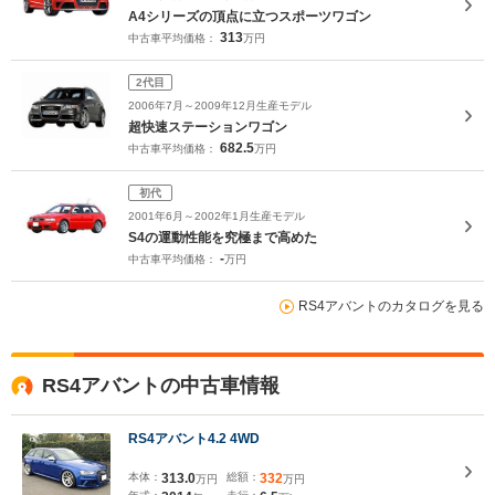
A4シリーズの頂点に立つスポーツワゴン
313
中古車平均価格：
万円
2代目
2006年7月～2009年12月生産モデル
超快速ステーションワゴン
682.5
中古車平均価格：
万円
初代
2001年6月～2002年1月生産モデル
S4の運動性能を究極まで高めた
-
中古車平均価格：
万円
RS4アバントのカタログを見る
RS4アバントの中古車情報
RS4アバント4.2 4WD
本体：
313.0
総額：
332
万円
万円