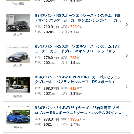
年式：
2014
走行：
6.5
年
万km
神奈川県
RS4アバントRSスポーツエキゾーストシステム RS
デザインパッケージ カーボンエンジンカバー カー
ボンスタイリングパッケージ(グロスブラック) プラ
本体：
710.0
総額：
723.9
万円
万円
イバシーガラス
年式：
2020
走行：
5.1
年
万km
新潟県
RS4アバントRSスポーツエキゾーストシステム TVチ
ューナー カラードブレーキキャリパー レッドサラウ
ンドビューカメラ/パークアシストブラックAudi rings
本体：
779.0
総額：
792
万円
万円
パッケージ ヘッドアップディスプレイ
年式：
2021
走行：
4.5
年
万km
新潟県
RS4アバント2.9 4WDEVENTURI カーボンセラミッ
クブレーキ パノラマサンルーフ RSスポーツエキ
ゾースト カーボンインテリアトリム
本体：
598.0
総額：
612
万円
万円
年式：
2021
走行：
8.9
年
万km
福岡県
RS4アバント2.9 4WD25イヤーズ 35台限定車 ノガ
ロブルー RSスポーツエキゾーストシステム 20インチ
5アームフラッグデザイングロスアンスラサイト/ブラ
本体：
978.0
総額：
995.2
万円
万円
ックポリッシュ レッドキャリパー カーボンエンジ
年式：
2021
走行：
1.7
年
万km
ンカバー
大阪府