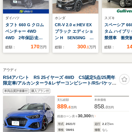
ダイハツ
ホンダ
スズキ
タフト 660 G クロム
CR-V 2.0 e:HEV EX
スペーシア 66
ベンチャー 4WD
ブラック エディショ
タム ハイブリッ
4WD 2年保証/走行
ン H SENSING サ
禁煙車 衝突
無制限 事故歴なし
ンル-フ 最長5年保
ブレーキ 社外
170
300
1
総額：
万円
総額：
.1
万円
総額：
修復歴なし 本州仕
証 ナビVRU-
ビTV 左側電
入 特別仕様車 リフ
204CVi TV Rカメ
イドドア 全
トアップサス 新品マ
ラ CD録音 BTオ-
ライブレコー
アウディ
ッドタイヤ ストラー
ディオ DVD ドラ
ートエアコン
ダナビ スマアシ ガ
レコ ETC LEDライ
シートヒータ
RS4アバント RS 25イヤーズ 4WD CS認定5点/25周年
限定車/アルカンターラ&レザーコンビシート/RSバケット
ラスルーフ シートヒ
ト VSA シ-トヒ-
トインETC 純
シート/RSスポーツエキゾーストシステムプラス/デコラ
ーター LEDヘッド
タ- 電動シ-ト クル
オートライト
車両品質評価書付
購入プラン付
ティブパネルカーボン/カーボンエンジンカバー/ブラック
L Cソナー
コン
ディパーチャ
ウィンドウモール&ルーフレール
支払総額
本体価格
ト
889.
858.
6
0
万円
万円
30,300
残価ローン
月々
円
年式
2021
年
走行
2.2
万km
車検
'28/01
修復
なし