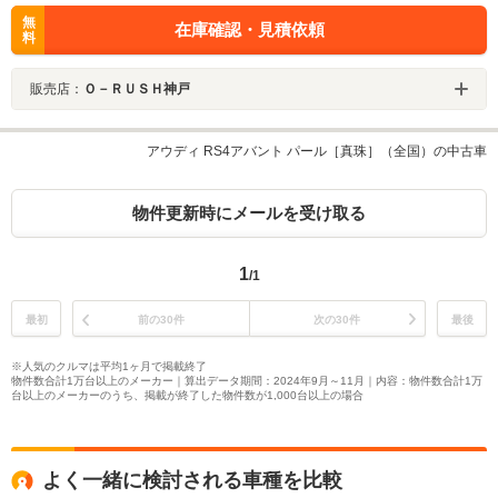
無
在庫確認・見積依頼
料
販売店：
Ｏ－ＲＵＳＨ神戸
アウディ RS4アバント パール［真珠］（全国）の中古車
物件更新時にメールを受け取る
1
/1
最初
前の30件
次の30件
最後
※人気のクルマは平均1ヶ月で掲載終了
物件数合計1万台以上のメーカー｜算出データ期間：2024年9月～11月｜内容：物件数合計1万
台以上のメーカーのうち、掲載が終了した物件数が1,000台以上の場合
よく一緒に検討される車種を比較