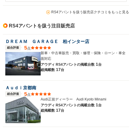
RS4アバントを扱う販売店クチコミをもっと見る
RS4アバントを扱う注目販売店
ＤＲＥＡＭ ＧＡＲＡＧＥ 柏インター店
5
総合評価
点
新車・中古車販売・買取・修理・保険・ローン・車全
面対応
1
アウディ RS4アバントの
掲載台数
台
17
総掲載数
台
Ａｕｄｉ京都南
5
総合評価
点
Audi正規ディーラー Audi Kyoto Minami
1
アウディ RS4アバントの
掲載台数
台
17
総掲載数
台