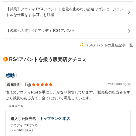
【試乗】アウディ RS4アバント｜進化を止めない超速ワゴンは、ジェン
トルな仕事をするATにも好感
【名車への道】’07 アウディ RS4アバント
RS4アバントの最新記事一覧
RS4アバントを扱う販売店クチコミ
感動！
5
総合評価
2016/08/23投稿
点
憧れのアウディRS4を手にし、かなり興奮しています。 販売店の担当者もす
ごく誠意のある方で、全てにおいて満足しています。
ＴＡＲＡーＯ
購入した販売店：
トップランク 本店
アウディ RS4アバント
（2016/08購入）