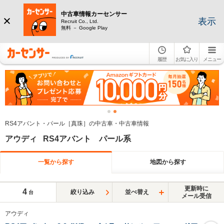
中古車情報カーセンサー
表示
Recruit Co., Ltd.
無料 － Google Play
履歴
お気に入り
メニュー
RS4アバント・パール［真珠］の中古車・中古車情報
アウディ RS4アバント パール系
一覧から探す
地図から探す
更新時に
4
絞り込み
並べ替え
台
メール受信
アウディ