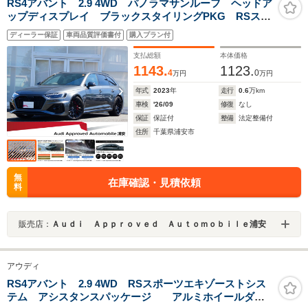
RS4アバント 2.9 4WD パノラマサンルーフ ヘッドア
ップディスプレイ ブラックスタイリングPKG RSスポ
ーツエキゾースト RSデザインPKGレッド パークアシ
ディーラー保証
車両品質評価書付
購入プラン付
スト キャリパーレッド プライバシーガラス TV
支払総額
本体価格
1143.
1123.
4
0
万円
万円
年式
2023
年
走行
0.6
万km
車検
'26/09
修復
なし
保証
保証付
整備
法定整備付
住所
千葉県浦安市
無
在庫確認・見積依頼
料
販売店：
Ａｕｄｉ Ａｐｐｒｏｖｅｄ Ａｕｔｏｍｏｂｉｌｅ浦安
アウディ
RS4アバント 2.9 4WD RSスポーツエキゾーストシス
テム アシスタンスパッケージ アルミホイールダブ