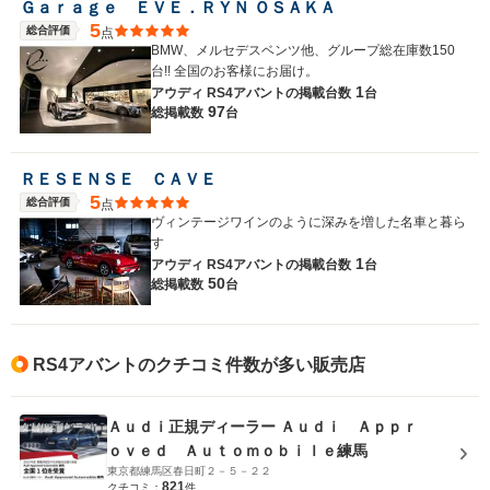
Ｇａｒａｇｅ ＥＶＥ．ＲＹＮ ＯＳＡＫＡ
5
総合評価
点
BMW、メルセデスベンツ他、グループ総在庫数150
台!! 全国のお客様にお届け。
1
アウディ RS4アバントの
掲載台数
台
97
総掲載数
台
ＲＥＳＥＮＳＥ ＣＡＶＥ
5
総合評価
点
ヴィンテージワインのように深みを増した名車と暮ら
す
1
アウディ RS4アバントの
掲載台数
台
50
総掲載数
台
RS4アバントのクチコミ件数が多い販売店
Ａｕｄｉ正規ディーラー Ａｕｄｉ Ａｐｐｒ
ｏｖｅｄ Ａｕｔｏｍｏｂｉｌｅ練馬
東京都練馬区春日町２－５－２２
821
クチコミ：
件