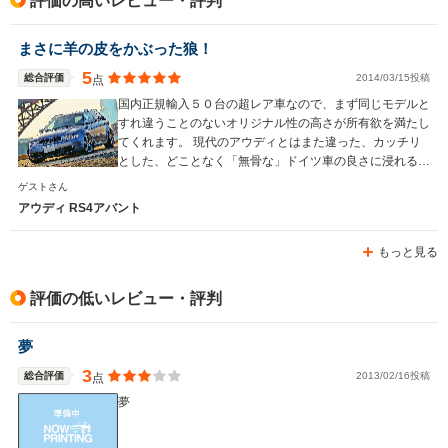
評価の高いレビュー・評判
駆動方式
4WD
4WD
4WD
まさに羊の皮をかぶった狼！
5
総合評価
2014/03/15投稿
点
国内正規輸入５０台の超レア車なので、まず同じモデルと
すれ違うことのないオリジナル性の高さが所有欲を満たし
てくれます。 現代のアウディとはまた違った、カッチリ
とした、どことなく「無骨な」ドイツ車の良さに浸れる車
ではないでしょうか！
ゲストさん
アウディ RS4アバント
もっと見る
評価の低いレビュー・評判
夢
3
総合評価
2013/02/16投稿
点
夢