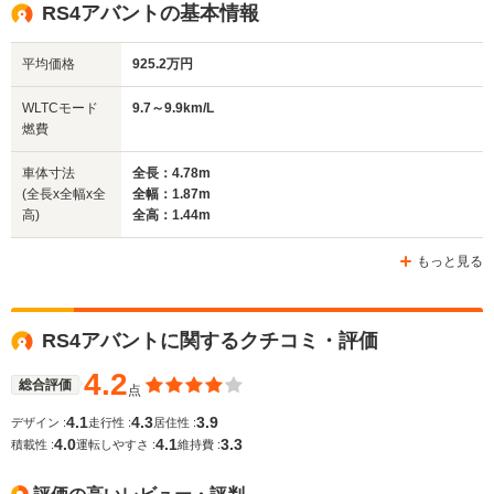
全高
全高
全
RS4アバントの基本情報
1.41m～1.42m
1.44m
1.
平均価格
925.2万円
全幅
全幅
全
WLTCモード
9.7～9.9km/L
サイズ
1.83m
1.84m～1.85m
1.
燃費
全長
全長
(全長x全幅x全高)
4.59m
4.75m～4.77m
4.
車体寸法
全長：4.78m
(全長x全幅x全
全幅：1.87m
高)
全高：1.44m
ホイールベース
ホイールベース
ホイー
-m
-m
もっと見る
10.6～11.0km/L
└市街地:7.1～
9.5～9.8k
RS4アバントに関するクチコミ・評価
7.5km/L
└市街地:6.
WLTCモード
-
└郊外:10.8～
└郊外:9.5
燃費
4.2
11.3km/L
└高速道路:
総合評価
点
└高速道路:13.2～
12.0km/L
4.1
4.3
3.9
デザイン :
走行性 :
居住性 :
13.7km/L
4.0
4.1
3.3
積載性 :
運転しやすさ :
維持費 :
排気量
4163cc
2994cc
2893cc