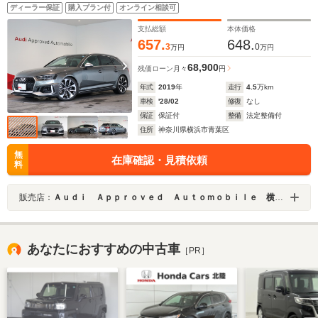
ルスポークエッジデザイングロスアンスラサイトブラッ
ディーラー保証
購入プラン付
オンライン相談可
クポリッシュト
支払総額
本体価格
657.
648.
3
0
万円
万円
68,900
残価ローン
月々
円
年式
2019
年
走行
4.5
万km
車検
'28/02
修復
なし
保証
保証付
整備
法定整備付
住所
神奈川県横浜市青葉区
無
在庫確認・見積依頼
料
販売店：
Ａｕｄｉ Ａｐｐｒｏｖｅｄ Ａｕｔｏｍｏｂｉｌｅ 横浜青葉
あなたにおすすめの中古車
［PR］