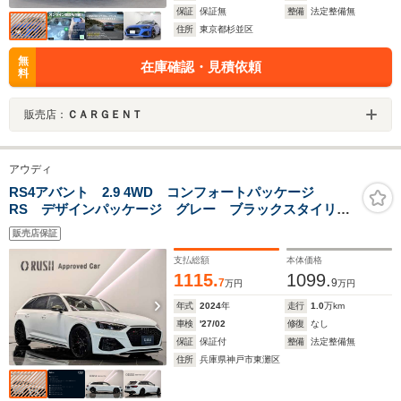
保証
保証無
整備
法定整備無
住所
東京都杉並区
無
在庫確認・見積依頼
料
販売店：
ＣＡＲＧＥＮＴ
アウディ
RS4アバント 2.9 4WD コンフォートパッケージ
RS デザインパッケージ グレー ブラックスタイリン
グパッケージ RSスポーツエキゾーストシステム デコ
販売店保証
ラティブパネル カーボンツイル TV カラードブレー
キキャリパーレッド
支払総額
本体価格
1115.
1099.
7
9
万円
万円
年式
2024
年
走行
1.0
万km
車検
'27/02
修復
なし
保証
保証付
整備
法定整備無
住所
兵庫県神戸市東灘区