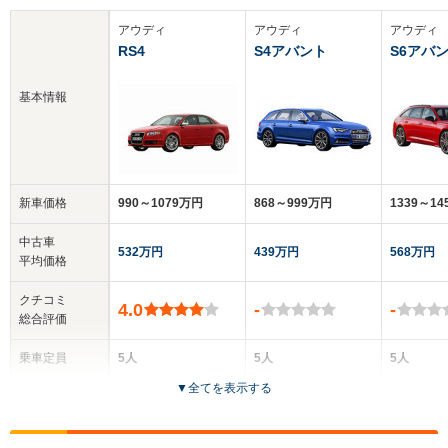
アウディ
アウディ
アウディ
RS4
S4アバント
S6アバ
基本情報
新車価格
990～1079万円
868～999万円
1339～1
中古車
532万円
439万円
568万円
平均価格
クチコミ
4.0
-
-
総合評価
乗車定員
5人
5人
5人
▼
全てを表示する
ドア数
4ドア
5ドア
5ドア