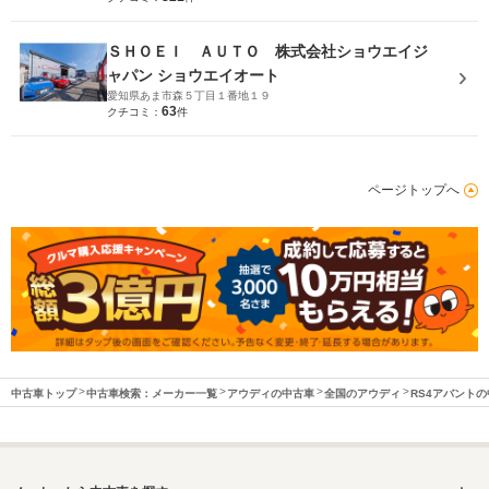
ＳＨＯＥＩ ＡＵＴＯ 株式会社ショウエイジ
ャパン ショウエイオート
愛知県あま市森５丁目１番地１９
63
クチコミ：
件
ページトップへ
中古車トップ
中古車検索：メーカー一覧
アウディの中古車
全国のアウディ
RS4アバント