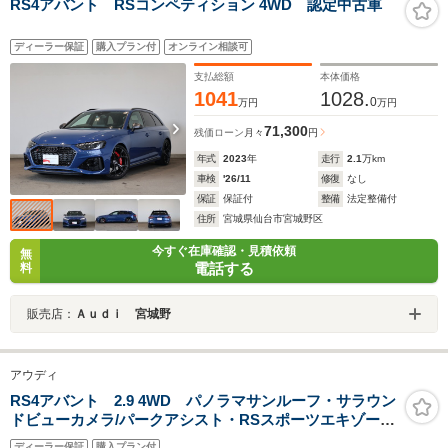
RS4アバント RSコンペティション 4WD 認定中古車
ディーラー保証
購入プラン付
オンライン相談可
支払総額
本体価格
1041
1028.
0
万円
万円
71,300
残価ローン
月々
円
年式
2023
年
走行
2.1
万km
車検
'26/11
修復
なし
保証
保証付
整備
法定整備付
住所
宮城県仙台市宮城野区
今すぐ在庫確認・見積依頼
無
電話する
料
販売店：
Ａｕｄｉ 宮城野
アウディ
RS4アバント 2.9 4WD パノラマサンルーフ・サラウン
ドビューカメラ/パークアシスト・RSスポーツエキゾース
ト・プライバシーガラス・ブレーキキャリパー レッド・
ディーラー保証
購入プラン付