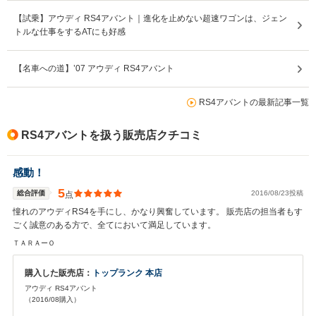
【試乗】アウディ RS4アバント｜進化を止めない超速ワゴンは、ジェン
トルな仕事をするATにも好感
【名車への道】’07 アウディ RS4アバント
RS4アバントの最新記事一覧
RS4アバントを扱う販売店クチコミ
感動！
5
総合評価
2016/08/23投稿
点
憧れのアウディRS4を手にし、かなり興奮しています。 販売店の担当者もす
ごく誠意のある方で、全てにおいて満足しています。
ＴＡＲＡーＯ
購入した販売店：
トップランク 本店
アウディ RS4アバント
（2016/08購入）