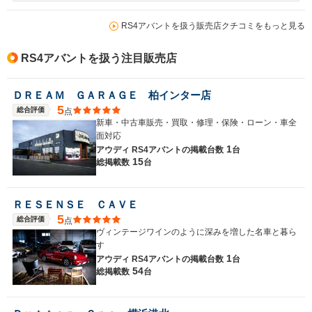
RS4アバントを扱う販売店クチコミをもっと見る
RS4アバントを扱う注目販売店
ＤＲＥＡＭ ＧＡＲＡＧＥ 柏インター店
5
総合評価
点
新車・中古車販売・買取・修理・保険・ローン・車全
面対応
1
アウディ RS4アバントの
掲載台数
台
15
総掲載数
台
ＲＥＳＥＮＳＥ ＣＡＶＥ
5
総合評価
点
ヴィンテージワインのように深みを増した名車と暮ら
す
1
アウディ RS4アバントの
掲載台数
台
54
総掲載数
台