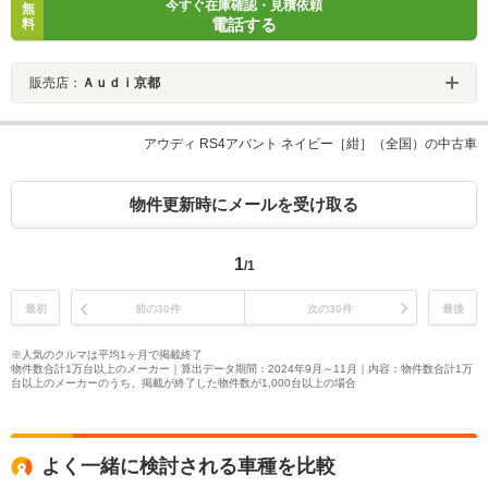
今すぐ在庫確認・見積依頼
無
電話する
料
販売店：
Ａｕｄｉ京都
アウディ RS4アバント ネイビー［紺］（全国）の中古車
物件更新時にメールを受け取る
1
/1
最初
前の30件
次の30件
最後
※人気のクルマは平均1ヶ月で掲載終了
物件数合計1万台以上のメーカー｜算出データ期間：2024年9月～11月｜内容：物件数合計1万
台以上のメーカーのうち、掲載が終了した物件数が1,000台以上の場合
よく一緒に検討される車種を比較