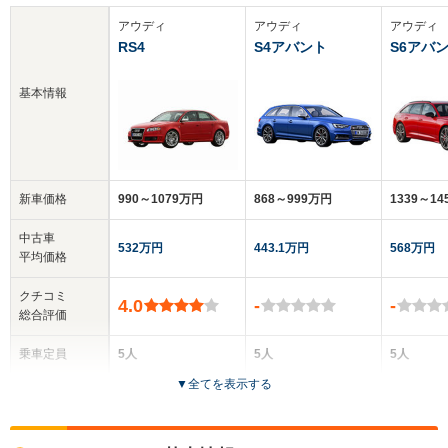
アウディ
アウディ
アウディ
RS4
S4アバント
S6アバ
基本情報
新車価格
990～1079万円
868～999万円
1339～1
中古車
532万円
443.1万円
568万円
平均価格
クチコミ
4.0
-
-
総合評価
乗車定員
5人
5人
5人
▼
全てを表示する
ドア数
4ドア
5ドア
5ドア
全高
全高
全