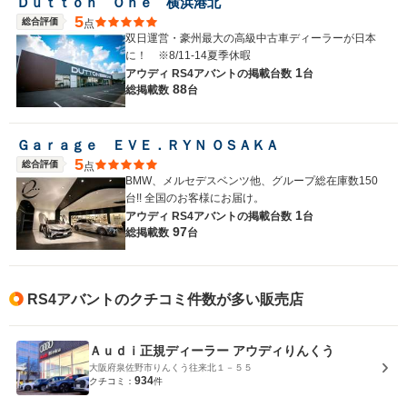
Ｄｕｔｔｏｎ Ｏｎｅ 横浜港北
5
総合評価
点
双日運営・豪州最大の高級中古車ディーラーが日本
に！ ※8/11-14夏季休暇
1
アウディ RS4アバントの
掲載台数
台
88
総掲載数
台
Ｇａｒａｇｅ ＥＶＥ．ＲＹＮ ＯＳＡＫＡ
5
総合評価
点
BMW、メルセデスベンツ他、グループ総在庫数150
台!! 全国のお客様にお届け。
1
アウディ RS4アバントの
掲載台数
台
97
総掲載数
台
RS4アバントのクチコミ件数が多い販売店
Ａｕｄｉ正規ディーラー アウディりんくう
大阪府泉佐野市りんくう往来北１－５５
934
クチコミ：
件