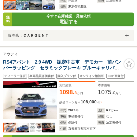
保証
保証無
整備
法定整備無
住所
東京都杉並区
今すぐ在庫確認・見積依頼
無
電話する
料
販売店：
ＣＡＲＧＥＮＴ
アウディ
RS4アバント 2.9 4WD 認定中古車 デモカー 前バン
パーラッピング セラミックブレーキ ブルーキャリパー
カーボンスタイリングPKG パノラマSR RSスポーツエキ
ディーラー保証
車両品質評価書付
購入プラン付
オンライン相談可
360°画像付
ゾースト TVチューナー ヘッドアップディスプレイ プラ
イバシーガラス
支払総額
本体価格
1098.
1075.
8
0
万円
万円
108,000
残価ローン
月々
円
年式
2023
年
走行
0.7
万km
車検
車検整備付
修復
なし
保証
保証付
整備
法定整備付
住所
京都府京都市左京区