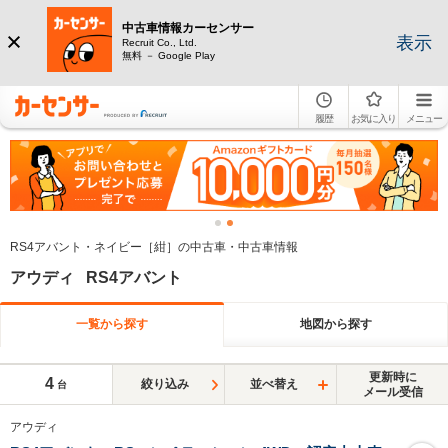
中古車情報カーセンサー
表示
Recruit Co., Ltd.
無料 － Google Play
履歴
お気に入り
メニュー
RS4アバント・ネイビー［紺］の中古車・中古車情報
アウディ RS4アバント
一覧から探す
地図から探す
更新時に
4
絞り込み
並べ替え
台
メール受信
アウディ