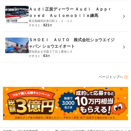
Ａｕｄｉ正規ディーラー Ａｕｄｉ Ａｐｐｒ
ｏｖｅｄ Ａｕｔｏｍｏｂｉｌｅ練馬
東京都練馬区春日町２－５－２２
821
クチコミ：
件
ＳＨＯＥＩ ＡＵＴＯ 株式会社ショウエイジ
ャパン ショウエイオート
愛知県あま市森５丁目１番地１９
63
クチコミ：
件
ページトップへ