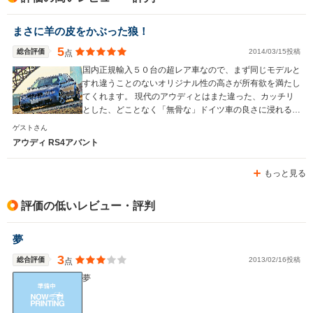
駆動方式
4WD
4WD
4WD
まさに羊の皮をかぶった狼！
5
総合評価
2014/03/15投稿
点
国内正規輸入５０台の超レア車なので、まず同じモデルと
すれ違うことのないオリジナル性の高さが所有欲を満たし
てくれます。 現代のアウディとはまた違った、カッチリ
とした、どことなく「無骨な」ドイツ車の良さに浸れる車
ではないでしょうか！
ゲストさん
アウディ RS4アバント
もっと見る
評価の低いレビュー・評判
夢
3
総合評価
2013/02/16投稿
点
夢