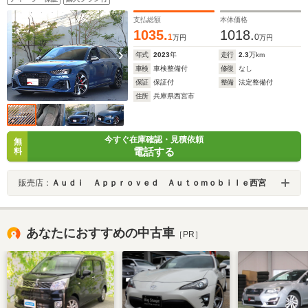
シートヒーター (フロント/リヤ)・スマートフォンワイヤ
レスチャージング
支払総額
本体価格
1035.
1018.
1
0
万円
万円
年式
2023
年
走行
2.3
万km
車検
車検整備付
修復
なし
保証
保証付
整備
法定整備付
住所
兵庫県西宮市
今すぐ在庫確認・見積依頼
無
電話する
料
販売店：
Ａｕｄｉ Ａｐｐｒｏｖｅｄ Ａｕｔｏｍｏｂｉｌｅ西宮
あなたにおすすめの中古車
［PR］