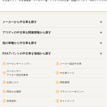
中古車トップ
中古車検索：メーカー一覧
アウディの中古車
全国のアウディ
RS4アバント
メーカーから中古車を探す
アウディの中古車を関連情報から探す
他の車種から中古車を探す
RS4アバントの中古車を地域から探す
カーセンサートップへ
メーカー認定中古車
カーセンサー
中古車リース
アフター保証対象車
お気に入り
閲覧履歴
問合わせ履歴
プライバシーポリシー
利用規約
サイトマップ