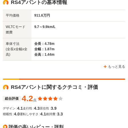
RS4アバントの基本情報
1.41m～1.42m
1.44m
1.
平均価格
911.6万円
全幅
全幅
全
WLTCモード
9.7～9.9km/L
サイズ
1.83m
1.84m～1.85m
1.
燃費
全長
全長
(全長x全幅x全高)
4.59m
4.75m～4.77m
4.
車体寸法
全長：4.78m
(全長x全幅x全
全幅：1.87m
高)
全高：1.44m
ホイールベース
ホイールベース
ホイー
-m
-m
もっと見る
10.6～11.0km/L
└市街地:7.1～
9.5～9.8k
RS4アバントに関するクチコミ・評価
7.5km/L
└市街地:6.
WLTCモード
-
└郊外:10.8～
└郊外:9.5
燃費
4.2
11.3km/L
└高速道路:
総合評価
点
└高速道路:13.2～
12.0km/L
4.1
4.3
3.9
デザイン :
走行性 :
居住性 :
13.7km/L
4.0
4.1
3.3
積載性 :
運転しやすさ :
維持費 :
排気量
4163cc
2994cc
2893cc
評価の高いレビュー・評判