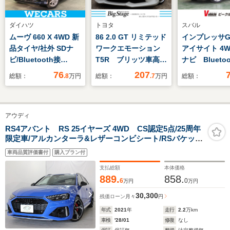
ダイハツ
トヨタ
スバル
ムーヴ 660 X 4WD 新
86 2.0 GT リミテッド
インプレッサG4 
品タイヤ/社外 SDナ
ワークエモーション
アイサイト 4W
ビ/Bluetooth接
T5R ブリッツ車高
ナビ Blueto
続/ETC/ABS/横滑り防
調 純正ナビ DTV
ックカメラ E
76
207
総額：
.8
万円
総額：
.7
万円
総額：
止装置/アイドリング
USB/HDMI入力
ラレコ
ストップ/フルセグTV/
ETC バックカメラ
エアバッグ 運転席/エ
クルーズコントロー
アウディ
アバッグ 助手席
ル パドルシフト ス
マートキー シートヒ
RS4アバント RS 25イヤーズ 4WD CS認定5点/25周年
限定車/アルカンターラ&レザーコンビシート/RSバケット
ーター トランクスル
シート/RSスポーツエキゾーストシステムプラス/デコラ
ー 本革×アルカンタ
車両品質評価書付
購入プラン付
ティブパネルカーボン/カーボンエンジンカバー/ブラック
ーラシート表皮
ウィンドウモール&ルーフレール
支払総額
本体価格
889.
858.
6
0
万円
万円
30,300
残価ローン
月々
円
年式
2021
年
走行
2.2
万km
車検
'28/01
修復
なし