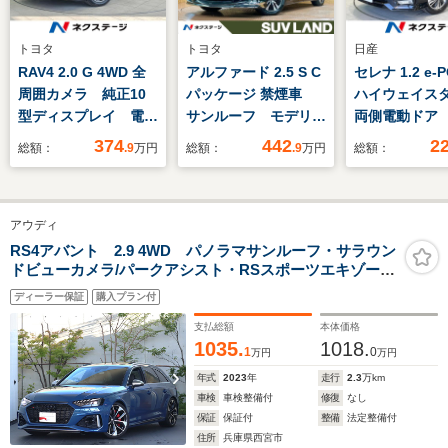
トヨタ
トヨタ
日産
RAV4 2.0 G 4WD 全
アルファード 2.5 S C
セレナ 1.2 e-
周囲カメラ 純正10
パッケージ 禁煙車
ハイウェイスタ
型ディスプレイ 電動
サンルーフ モデリス
両側電動ドア
リアゲート デジタル
タ 後席モニター 9
10型ナビ 全
374
442
2
総額：
.9
万円
総額：
.9
万円
総額：
ミラー ブラインドス
型ナビ 全周囲カメ
メラ 衝突被
ポット シートヒータ
ラ JBLサウンド 三
ステム 禁煙
ー Bluetooth
眼LEDヘッド デジタ
レコ スマー
アウディ
ETC LEDヘッドラン
ルインナーミラー ブ
LEDヘッド 
プ 純正18インチア
ラインドスポットモニ
ンETC 純正1
RS4アバント 2.9 4WD パノラマサンルーフ・サラウン
ドビューカメラ/パークアシスト・RSスポーツエキゾース
ルミ クリアランスソ
ター シートベンチレ
チアルミ オ
ト・プライバシーガラス・ブレーキキャリパー レッド・
ナー
ーション 電動リアゲ
ビーム 車線
ディーラー保証
購入プラン付
シートヒーター (フロント/リヤ)・スマートフォンワイヤ
ート
報 オートラ
レスチャージング
支払総額
本体価格
1035.
1018.
1
0
万円
万円
年式
2023
年
走行
2.3
万km
車検
車検整備付
修復
なし
保証
保証付
整備
法定整備付
住所
兵庫県西宮市