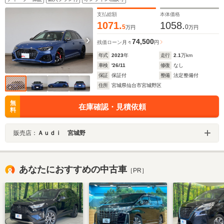
支払総額
本体価格
1071.
1058.
5
0
万円
万円
74,500
残価ローン
月々
円
年式
2023
年
走行
2.1
万km
車検
'26/11
修復
なし
保証
保証付
整備
法定整備付
住所
宮城県仙台市宮城野区
無
在庫確認・見積依頼
料
販売店：
Ａｕｄｉ 宮城野
あなたにおすすめの中古車
［PR］