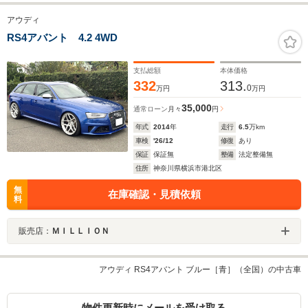
アウディ
RS4アバント 4.2 4WD
支払総額
本体価格
332
313.
0
万円
万円
35,000
通常ローン
月々
円
年式
2014
年
走行
6.5
万km
車検
'26/12
修復
あり
保証
保証無
整備
法定整備無
住所
神奈川県横浜市港北区
無
在庫確認・見積依頼
料
販売店：
ＭＩＬＬＩＯＮ
アウディ RS4アバント ブルー［青］（全国）の中古車
物件更新時にメールを受け取る