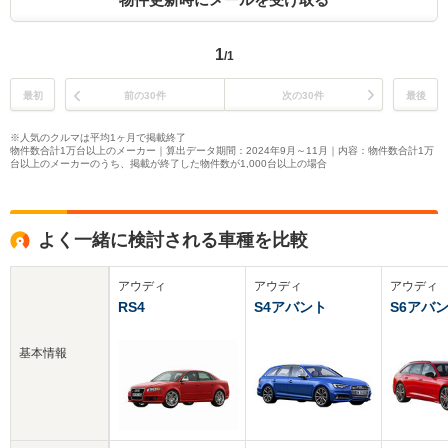
1
/1
最初
前の30件
次の30件
最後
※人気のクルマは平均1ヶ月で掲載終了
物件数合計1万台以上のメーカー｜算出データ期間：2024年9月～11月｜内容：物件数合計1万
台以上のメーカーのうち、掲載が終了した物件数が1,000台以上の場合
よく一緒に検討される車種を比較
アウディ
アウディ
アウディ
RS4
S4アバント
S6アバ
基本情報