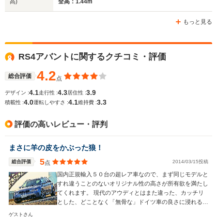
高)
全高：1.44m
ホイールベース
ホイールベース
ホイー
-m
-m
もっと見る
10.6～11.0km/L
└市街地:7.1～
9.5～9.8k
RS4アバントに関するクチコミ・評価
7.5km/L
└市街地:6.
WLTCモード
-
└郊外:10.8～
└郊外:9.5
燃費
4.2
11.3km/L
└高速道路:
総合評価
点
└高速道路:13.2～
12.0km/L
4.1
4.3
3.9
デザイン :
走行性 :
居住性 :
13.7km/L
4.0
4.1
3.3
積載性 :
運転しやすさ :
維持費 :
排気量
4163cc
2994cc
2893cc
評価の高いレビュー・評判
駆動方式
4WD
4WD
4WD
まさに羊の皮をかぶった狼！
5
総合評価
2014/03/15投稿
点
国内正規輸入５０台の超レア車なので、まず同じモデルと
すれ違うことのないオリジナル性の高さが所有欲を満たし
てくれます。 現代のアウディとはまた違った、カッチリ
とした、どことなく「無骨な」ドイツ車の良さに浸れる車
ではないでしょうか！
ゲストさん