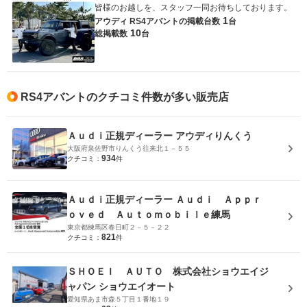
皆様のお越しを、スタッフ一同お待ちしております。
1
アウディ RS4アバントの
掲載台数
台
10
総掲載数
台
RS4アバントのクチコミ件数が多い販売店
Ａｕｄｉ正規ディーラー アウディりんくう
大阪府泉佐野市りんくう往来北１－５５
934
クチコミ：
件
Ａｕｄｉ正規ディーラー Ａｕｄｉ Ａｐｐｒ
ｏｖｅｄ Ａｕｔｏｍｏｂｉｌｅ練馬
東京都練馬区春日町２－５－２２
821
クチコミ：
件
ＳＨＯＥＩ ＡＵＴＯ 株式会社ショウエイジ
ャパン ショウエイオート
愛知県あま市森５丁目１番地１９