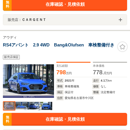
無
在庫確認・見積依頼
料
販売店：
ＣＡＲＧＥＮＴ
アウディ
RS4アバント 2.9 4WD Bang&Olufsen 車検整備付き
販売店保証
支払総額
本体価格
798
778.
0
万円
万円
年式
2021
年
走行
4.1
万km
車検
車検整備無
修復
なし
保証
保証付
整備
法定整備付
住所
愛知県名古屋市中川区
無
在庫確認・見積依頼
料