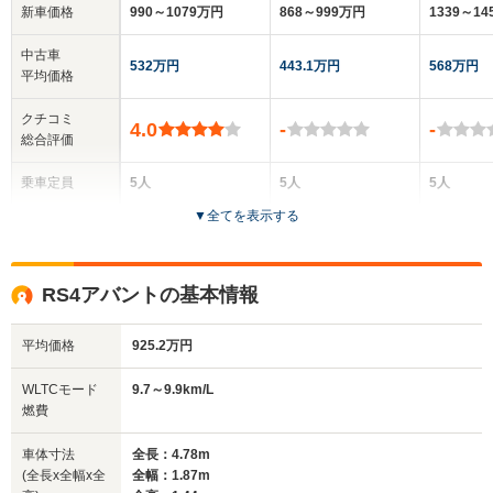
新車価格
990～1079万円
868～999万円
1339～1
中古車
532万円
443.1万円
568万円
平均価格
クチコミ
4.0
-
-
総合評価
乗車定員
5人
5人
5人
▼
全てを表示する
ドア数
4ドア
5ドア
5ドア
全高
全高
全
RS4アバントの基本情報
1.41m～1.42m
1.44m
1.
平均価格
925.2万円
全幅
全幅
全
WLTCモード
9.7～9.9km/L
サイズ
1.83m
1.84m～1.85m
1.
燃費
全長
全長
(全長x全幅x全高)
4.59m
4.75m～4.77m
4.
車体寸法
全長：4.78m
(全長x全幅x全
全幅：1.87m