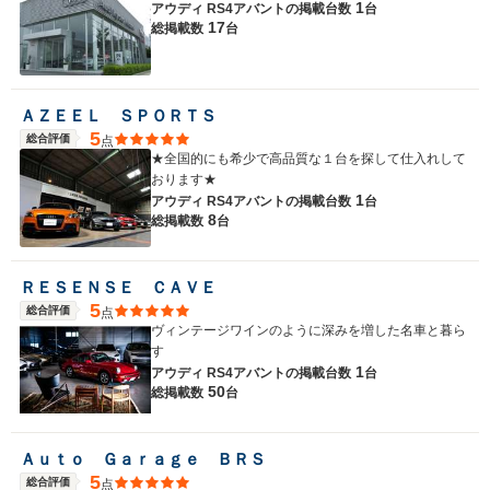
1
アウディ RS4アバントの
掲載台数
台
17
総掲載数
台
ＡＺＥＥＬ ＳＰＯＲＴＳ
5
総合評価
点
★全国的にも希少で高品質な１台を探して仕入れして
おります★
1
アウディ RS4アバントの
掲載台数
台
8
総掲載数
台
ＲＥＳＥＮＳＥ ＣＡＶＥ
5
総合評価
点
ヴィンテージワインのように深みを増した名車と暮ら
す
1
アウディ RS4アバントの
掲載台数
台
50
総掲載数
台
Ａｕｔｏ Ｇａｒａｇｅ ＢＲＳ
5
総合評価
点