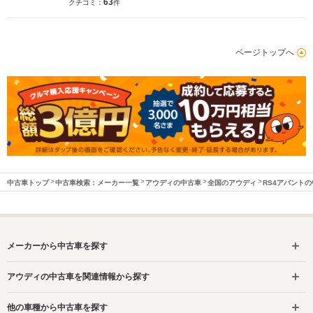
63
クチコミ：
件
ページトップへ
中古車トップ
中古車検索：メーカー一覧
アウディの中古車
全国のアウディ
RS4アバント
メーカーから中古車を探す
アウディの中古車を関連情報から探す
他の車種から中古車を探す