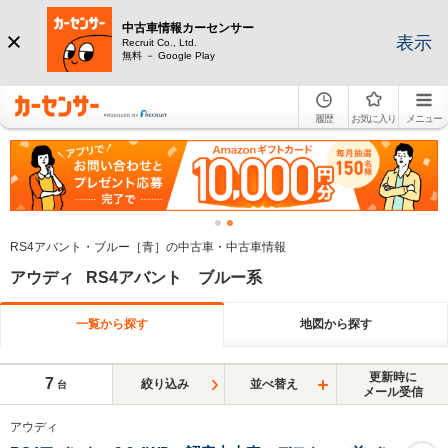
中古車情報カーセンサー
表示
Recruit Co., Ltd.
無料 － Google Play
履歴
お気に入り
メニュー
RS4アバント・ブルー［青］の中古車・中古車情報
アウディ RS4アバント ブルー系
一覧から探す
地図から探す
更新時に
7
絞り込み
並べ替え
台
メール受信
アウディ