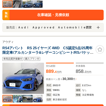
無
在庫確認・見積依頼
料
販売店：
Ａｕｄｉ Ａｐｐｒｏｖｅｄ Ａｕｔｏｍｏｂｉｌｅ西宮
アウディ
RS4アバント RS 25イヤーズ 4WD CS認定5点/25周年
限定車/アルカンターラ&レザーコンビシート/RSバケット
シート/RSスポーツエキゾーストシステムプラス/デコラ
車両品質評価書付
購入プラン付
ティブパネルカーボン/カーボンエンジンカバー/ブラック
ウィンドウモール&ルーフレール
支払総額
本体価格
889.
858.
6
0
万円
万円
30,300
残価ローン
月々
円
年式
2021
年
走行
2.2
万km
車検
'28/01
修復
なし
保証
保証無
整備
法定整備無
住所
東京都杉並区