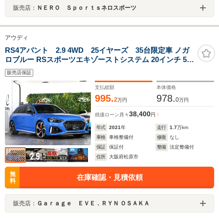
販売店：
ＮＥＲＯ Ｓｐｏｒｔｓネロスポーツ
アウディ
RS4アバント 2.9 4WD 25イヤーズ 35台限定車 ノガ
ロブルー RSスポーツエキゾーストシステム 20インチ 5ア
ームフラッグデザイングロスアンスラサイト/ブラックポ
販売店保証
リッシュ レッドキャリパー カーボンエンジンカバー
支払総額
本体価格
995.
978.
2
0
万円
万円
38,400
残価ローン
月々
円
年式
2021
年
走行
1.7
万km
車検
車検整備付
修復
なし
保証
保証付
整備
法定整備付
住所
大阪府松原市
無
在庫確認・見積依頼
料
販売店：
Ｇａｒａｇｅ ＥＶＥ．ＲＹＮ ＯＳＡＫＡ