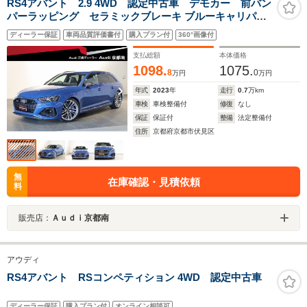
RS4アバント 2.9 4WD 認定中古車 デモカー 前バン
パーラッピング セラミックブレーキ ブルーキャリパー
カーボンスタイリングPKG パノラマSR RSスポーツエキ
ディーラー保証
車両品質評価書付
購入プラン付
360°画像付
ゾースト TVチューナー ヘッドアップディスプレイ プラ
イバシーガラス
支払総額
本体価格
1098.
1075.
8
0
万円
万円
年式
2023
年
走行
0.7
万km
車検
車検整備付
修復
なし
保証
保証付
整備
法定整備付
住所
京都府京都市伏見区
無
在庫確認・見積依頼
料
販売店：
Ａｕｄｉ京都南
アウディ
RS4アバント RSコンペティション 4WD 認定中古車
ディーラー保証
購入プラン付
オンライン相談可