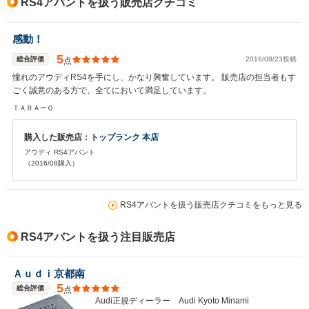
RS4アバントを扱う販売店クチコミ
感動！
5
総合評価
2016/08/23投稿
点
憧れのアウディRS4を手にし、かなり興奮しています。 販売店の担当者もす
ごく誠意のある方で、全てにおいて満足しています。
ＴＡＲＡーＯ
購入した販売店：
トップランク 本店
アウディ RS4アバント
（2016/08購入）
RS4アバントを扱う販売店クチコミをもっと見る
RS4アバントを扱う注目販売店
Ａｕｄｉ京都南
5
総合評価
点
Audi正規ディーラー Audi Kyoto Minami