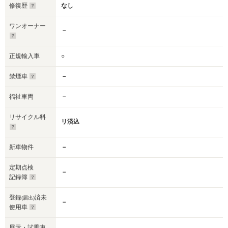
修復歴
なし
ワンオーナー
－
正規輸入車
○
禁煙車
－
福祉車両
－
リサイクル料
リ済込
新車物件
－
定期点検
－
記録簿
登録
済未
(届出)
－
使用車
展示・試乗車