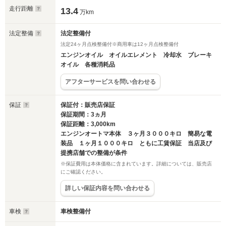
走行距離
13.4
万km
法定整備
法定整備付
法定24ヶ月点検整備付※商用車は12ヶ月点検整備付
エンジンオイル オイルエレメント 冷却水 ブレーキ
オイル 各種消耗品
アフターサービスを問い合わせる
保証
保証付：販売店保証
保証期間：3ヵ月
保証距離：3,000km
エンジンオートマ本体 ３ヶ月３０００キロ 簡易な電
装品 １ヶ月１０００キロ ともに工賃保証 当店及び
提携店舗での整備が条件
※保証費用は本体価格に含まれています。詳細については、販売店
にご確認ください。
詳しい保証内容を問い合わせる
車検
車検整備付