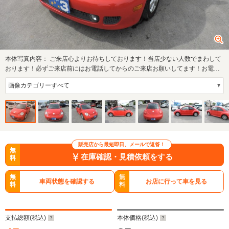
本体写真内容：
ご来店心よりお待ちしております！当店少ない人数でまわして
おります！必ずご来店前にはお電話してからのご来店お願いしてます！お電話
ない場合は…
販売店から最短即日、メールで返答！
無
在庫確認・見積依頼をする
料
無
無
車両状態を確認する
お店に行って車を見る
料
料
支払総額(税込)
本体価格(税込)