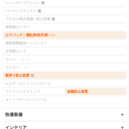
レーンキープアシスト
パーキングアシスト
アクセル踏み間違い防止装置
障害物センサー
エアバッグ：運転席/助手席/－/－
頸部衝撃緩和ヘッドレスト
全周囲カメラ
カメラ：－/－/－
モニター：－/－
横滑り防止装置
ヒルディセントコントロール
アイドリングストップ
盗難防止装置
オートマチックハイビーム
快適装備
インテリア