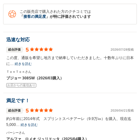
この販売店で購入された方のクチコミでは
「
接客の満足度
」が特に評価されています
迅速な対応
5
総合評価
2026/07/28投稿
この度、通販を希望し地方まで納車していただきました。十数年ぶりに日本
に…
続きを読む
ＴｏｎＴｏｎさん
プジョー 308SW（2026/03購入）
お店からの返信あり
満足です！
5
総合評価
2026/04/21投稿
約1年前に2014年式 スプリントスペチアーレ（9.9万㎞）を購入、現在迄
5,000…
続きを読む
パーシーさん
アルファ ロメオ ジュリエッタ（2025/04購入）