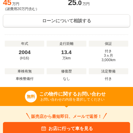
45
25
.0
万円
万円
（諸費用
20
万円含む）
ローンについて相談する
年式
走行距離
保証
付き
2004
13.4
3ヵ月
(H16)
万
km
3,000km
車検有無
修復歴
法定整備
車検整備付
なし
付き
この物件に関するお問い合わせ
無料
お問い合わせの内容を選択してください
販売店から最短即日、メールで返答！
お店に行って車を見る