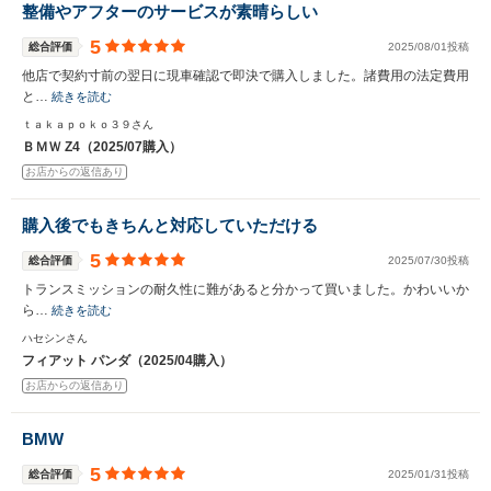
整備やアフターのサービスが素晴らしい
5
総合評価
2025/08/01投稿
他店で契約寸前の翌日に現車確認で即決で購入しました。諸費用の法定費用
と…
続きを読む
ｔａｋａｐｏｋｏ３９さん
ＢＭＷ Z4（2025/07購入）
お店からの返信あり
購入後でもきちんと対応していただける
5
総合評価
2025/07/30投稿
トランスミッションの耐久性に難があると分かって買いました。かわいいか
ら…
続きを読む
ハセシンさん
フィアット パンダ（2025/04購入）
お店からの返信あり
BMW
5
総合評価
2025/01/31投稿