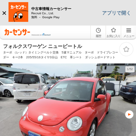
中古車情報カーセンサー
アプリで開く
Recruit Co., Ltd.
無料 － Google Play
履歴
お気に入り
メニュー
フォルクスワーゲン ニュービートル
ターボ （レッド）タイミングベルト交換 5速マニュアル ターボ ドライブレコー
ダー キー2本 205/55/16タイヤ3分山 ETC 革シート ダッシュボードマット
1/52