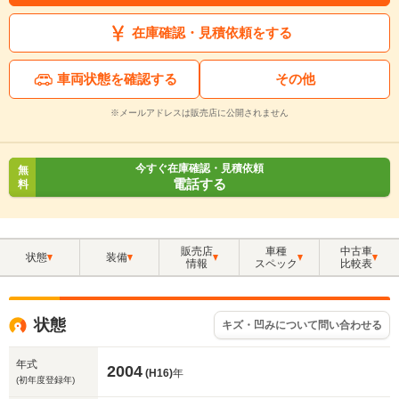
在庫確認・見積依頼をする
車両状態を確認する
その他
※メールアドレスは販売店に公開されません
今すぐ在庫確認・見積依頼
無
電話する
料
販売店
車種
中古車
状態
装備
情報
スペック
比較表
状態
キズ・凹みについて問い合わせる
年式
2004
(H16)
年
(初年度登録年)