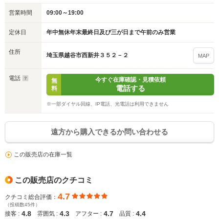
営業時間
09:00～19:00
定休日
年中無休年末最終日及び三が日まで午前のみ営業
住所
埼玉県越谷市西新井３５２－２
MAP
電話
今すぐ在庫確認・見積依頼
無
電話する
料
※一部ダイヤル回線、IP電話、光電話は利用できません
遠方から購入できるか問い合わせる
この販売店の在庫一覧
この販売店のクチコミ
4.7
クチコミ総合評価：
（投稿数45件）
4.8
4.3
4.7
4.4
接客 :
雰囲気 :
アフター :
品質 :