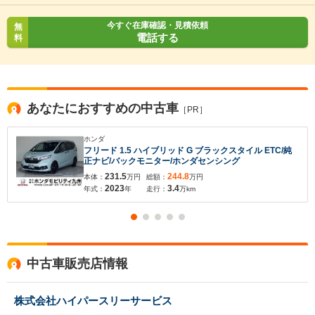
今すぐ在庫確認・見積依頼
無
入力途中の情報を保存しますか？
電話する
料
※次回問い合わせをする際に自動入力されます
※保存された情報は
90
日で破棄されます
あなたにおすすめの中古車
［PR］
いいえ
はい
ホンダ
フリード 1.5 ハイブリッド G ブラックスタイル ETC/純
正ナビ/バックモニター/ホンダセンシング
231.5
244.8
本体：
万円
総額：
万円
2023
3.4
年式：
年
走行：
万km
中古車販売店情報
株式会社ハイパースリーサービス