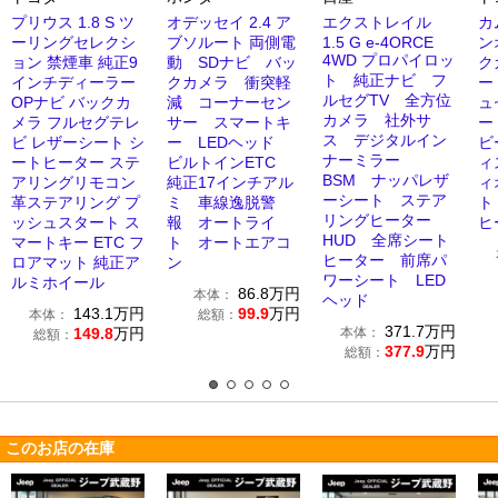
プリウス 1.8 S ツ
オデッセイ 2.4 ア
エクストレイル
カ
ーリングセレクシ
ブソルート 両側電
1.5 G e-4ORCE
ン
4WD プロパイロッ
ョン 禁煙車 純正9
動 SDナビ バッ
ク
ト 純正ナビ フ
インチディーラー
クカメラ 衝突軽
ー
ルセグTV 全方位
OPナビ バックカ
減 コーナーセン
ュ
カメラ 社外サ
メラ フルセグテレ
サー スマートキ
ー
ス デジタルイン
ビ レザーシート シ
ー LEDヘッド
ビ
ナーミラー
ートヒーター ステ
ビルトインETC
ィ
BSM ナッパレザ
アリングリモコン
純正17インチアル
ィ
ーシート ステア
革ステアリング プ
ミ 車線逸脱警
ト
リングヒーター
ッシュスタート ス
報 オートライ
ヒ
HUD 全席シート
マートキー ETC フ
ト オートエアコ
ヒーター 前席パ
ロアマット 純正ア
ン
ワーシート LED
ルミホイール
86.8
万円
本体：
ヘッド
143.1
万円
99.9
万円
本体：
総額：
371.7
万円
149.8
万円
本体：
総額：
377.9
万円
総額：
このお店の在庫