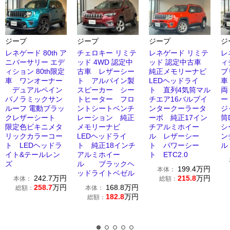
ジープ
ジープ
ジープ
ジ
レネゲード 80th ア
チェロキー リミテ
レネゲード リミテ
レ
ニバーサリー エデ
ッド 4WD 認定中
ッド 認定中古車
ィ
ィション 80th限定
古車 レザーシー
純正メモリーナビ
ブ
車 ワンオーナー
ト アルパイン製
LEDヘッドライ
車
デュアルペイン
スピーカー シー
ト 直列4気筒マル
両
パノラミックサン
トヒーター フロ
チエア16バルブイ
ー
ルーフ 電動ブラッ
ントシートベンチ
ンタークーラータ
ジ
クレザーシート
レーション 純正
ーボ 純正17イン
筒
限定色ビキニメタ
メモリーナビ
チアルミホイー
シ
リックカラーコー
LEDヘッドライ
ル レザーシー
ン
ト LEDヘッドラ
ト 純正18インチ
ト パワーシー
ル
イト&テールレン
アルミホイー
ト ETC2.0
ズ
ル ブラックヘ
199.4
万円
本体：
ッドライトベゼル
242.7
万円
215.8
万円
本体：
総額：
258.7
万円
168.8
万円
総額：
本体：
182.8
万円
総額：