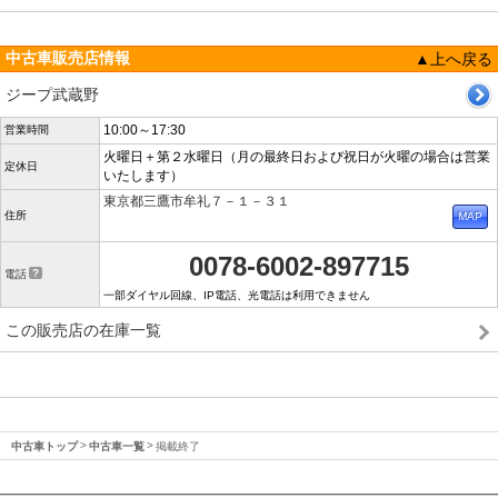
中古車販売店情報
▲上へ戻る
ジープ武蔵野
10:00～17:30
営業時間
火曜日＋第２水曜日（月の最終日および祝日が火曜の場合は営業
定休日
いたします）
東京都三鷹市牟礼７－１－３１
住所
0078-6002-897715
電話
一部ダイヤル回線、IP電話、光電話は利用できません
この販売店の在庫一覧
中古車トップ
中古車一覧
掲載終了