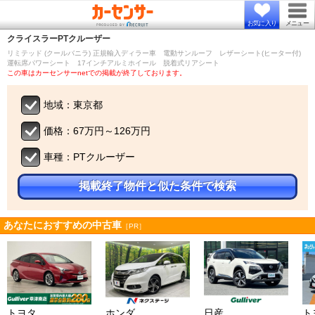
お気に入り
メニュー
クライスラー
PTクルーザー
リミテッド (クールバニラ) 正規輸入ディラー車 電動サンルーフ レザーシート(ヒーター付)
運転席パワーシート 17インチアルミホイール 脱着式リアシート
この車はカーセンサーnetでの掲載が終了しております。
地域：東京都
価格：67万円～126万円
車種：PTクルーザー
掲載終了物件と似た条件で検索
あなたにおすすめの中古車
［PR］
トヨタ
ホンダ
日産
ト