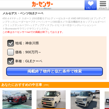
お気に入り
メニュー
メルセデス・ベンツ
GLEクーペ
450 d 4マチック スポーツ (ISG搭載モデル) ディーゼルターボ 4WD MP202402 (オブシディア
ンブラック) レーダーセーフティーパッケージ/360度カメラ/温冷機能付きカップフォルダー/パ
ノラミックサンルーフ/ヘッドアップディスプレイ/ヒーター付きベンチレーションシー
ト/Burmesterサラウンドサウンドシステム
この車はカーセンサーnetでの掲載が終了しております。
地域：神奈川県
価格：900万円～
車種：GLEクーペ
掲載終了物件と似た条件で検索
あなたにおすすめの中古車
［PR］