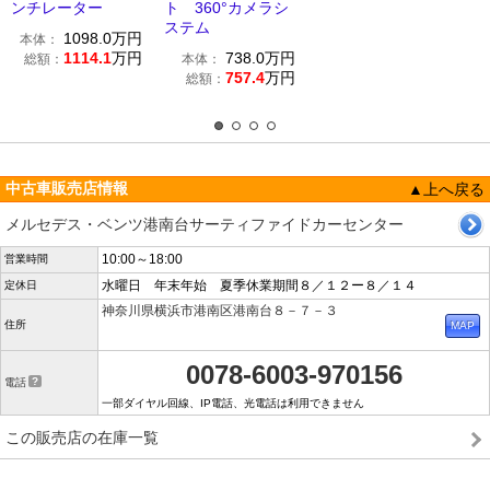
ンチレーター
ト 360°カメラシ
ステム
1098.0
万円
本体：
1114.1
万円
738.0
万円
総額：
本体：
757.4
万円
総額：
中古車販売店情報
▲上へ戻る
メルセデス・ベンツ港南台サーティファイドカーセンター
10:00～18:00
営業時間
水曜日 年末年始 夏季休業期間８／１２ー８／１４
定休日
神奈川県横浜市港南区港南台８－７－３
住所
0078-6003-970156
電話
一部ダイヤル回線、IP電話、光電話は利用できません
この販売店の在庫一覧