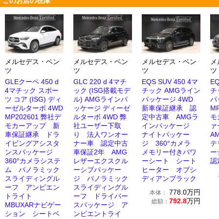
このお店の在庫
メルセデス・ベン
メルセデス・ベン
メルセデス・ベン
メ
ツ
ツ
ツ
ツ
GLEクーペ 450 d
GLC 220 d 4マチ
EQS SUV 450 4マ
EQ
4マチック スポー
ック (ISG搭載モデ
チック AMGライン
チ
ツ コア (ISG) ディ
ル) AMGラインパ
パッケージ 4WD
パ
ーゼルターボ 4WD
ッケージ ディーゼ
新車保証継承 認
M
MP202601 弊社デ
ルターボ 4WD 弊
定中古車 AMGラ
モ
モカーアップ 新
社ユーザー下取
インパッケージ
ァ
車保証継承 ドラ
り 法人ワンオー
ナイトパッケー
A
イビングアシスタ
ナー車 認定中古
ジ 360°カメラ
テ
ンスパッケージ
車保証2年 AMG
メモリー付きパワ
ー
360°カメラシステ
レザーエクスクル
ーシート シート
認
ム パノラミック
ーシブパッケー
ヒーター オブシ
スライディングル
ジ パノラミック
ディアンブラック
ーフ アンビエン
スライディングル
778.0
万円
本体：
トライト
ーフ ドライバー
792.8
万円
総額：
MBUXARナビゲー
スパッケージ ア
ション シートベ
ンビエントライ