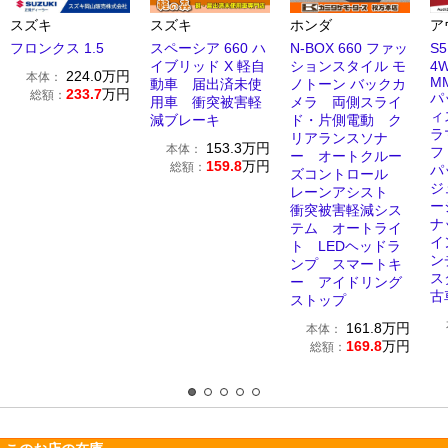
スズキ
スズキ
ホンダ
ア
フロンクス 1.5
スペーシア 660 ハ
N-BOX 660 ファッ
S
イブリッド X 軽自
ションスタイル モ
4
224.0
万円
本体：
MM
動車 届出済未使
ノトーン バックカ
233.7
万円
総額：
パ
用車 衝突被害軽
メラ 両側スライ
ィ
減ブレーキ
ド・片側電動 ク
ラ
リアランスソナ
153.3
万円
本体：
フ
ー オートクルー
159.8
万円
総額：
パ
ズコントロール
ジ
レーンアシスト
ー
衝突被害軽減シス
ナ
テム オートライ
イ
ト LEDヘッドラ
ン
ンプ スマートキ
ス
ー アイドリング
古
ストップ
161.8
万円
本体：
169.8
万円
総額：