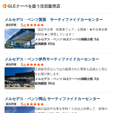
GLEクーペを扱う注目販売店
メルセデス・ベンツ箕面 サーティファイドカーセンター
5
総合評価
点
「認定中古車 特選車フェア」を開催！★中古車在庫
約60台★ご用意しています！
3
メルセデス・ベンツ GLEクーペの
掲載台数
台
65
総掲載数
台
メルセデス・ベンツ伊丹サーティファイドカーセンター
5
総合評価
点
正規販売店ならではの厳選された豊富な品揃えと安心
をお届け致します。
3
メルセデス・ベンツ GLEクーペの
掲載台数
台
56
総掲載数
台
メルセデス・ベンツ岡山 サーティファイドカーセンター
5
総合評価
点
信頼の認定中古車を常時７０台以上在庫して、皆様の