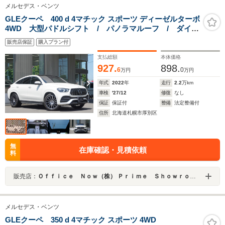
メルセデス・ベンツ
GLEクーペ 400 d 4マチック スポーツ ディーゼルターボ
4WD 大型パドルシフト / パノラマルーフ / ダイヤ
モンドホワイト / メモリ付きPシート / シートヒー
販売店保証
購入プラン付
ター&ベンチレーション / 4ソーンAC / ブルメスタ
ーサウンド / ヘッドアップディスプレイ / 21AW
支払総額
本体価格
927.
898.
6
0
万円
万円
年式
2022
年
走行
2.2
万km
車検
'27/12
修復
なし
保証
保証付
整備
法定整備付
住所
北海道札幌市厚別区
無
在庫確認・見積依頼
料
販売店：
Ｏｆｆｉｃｅ Ｎｏｗ（株） Ｐｒｉｍｅ Ｓｈｏｗｒｏｏｍ
メルセデス・ベンツ
GLEクーペ 350 d 4マチック スポーツ 4WD