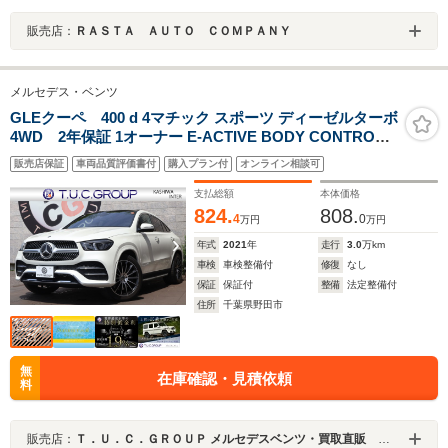
販売店：
ＲＡＳＴＡ ＡＵＴＯ ＣＯＭＰＡＮＹ
メルセデス・ベンツ
GLEクーペ 400 d 4マチック スポーツ ディーゼルターボ
4WD 2年保証 1オーナー E-ACTIVE BODY CONTROL/
エナジャイジン/AMGスタイリングPKG パノラマSR ブラ
販売店保証
車両品質評価書付
購入プラン付
オンライン相談可
ックナッパレザー/シートH/ベンチレーター MBUX12.3イ
ンチナビTV Burmester フットトランクOP ワイヤレス充
支払総額
本体価格
電 AMG21AW
824.
808.
4
0
万円
万円
年式
2021
年
走行
3.0
万km
車検
車検整備付
修復
なし
保証
保証付
整備
法定整備付
住所
千葉県野田市
無
在庫確認・見積依頼
料
販売店：
Ｔ．Ｕ．Ｃ．ＧＲＯＵＰ メルセデスベンツ・買取直販 柏インター／（株）シーリーフ