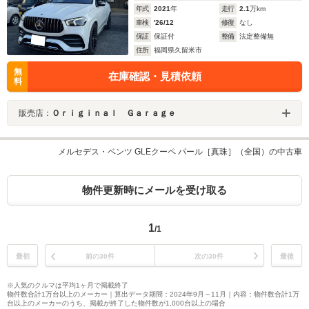
年式
2021
年
走行
2.1
万km
車検
'26/12
修復
なし
保証
保証付
整備
法定整備無
住所
福岡県久留米市
無
在庫確認・見積依頼
料
販売店：
Ｏｒｉｇｉｎａｌ Ｇａｒａｇｅ
メルセデス・ベンツ GLEクーペ パール［真珠］（全国）の中古車
物件更新時にメールを受け取る
1
/1
最初
前の30件
次の30件
最後
※人気のクルマは平均1ヶ月で掲載終了
物件数合計1万台以上のメーカー｜算出データ期間：2024年9月～11月｜内容：物件数合計1万
台以上のメーカーのうち、掲載が終了した物件数が1,000台以上の場合