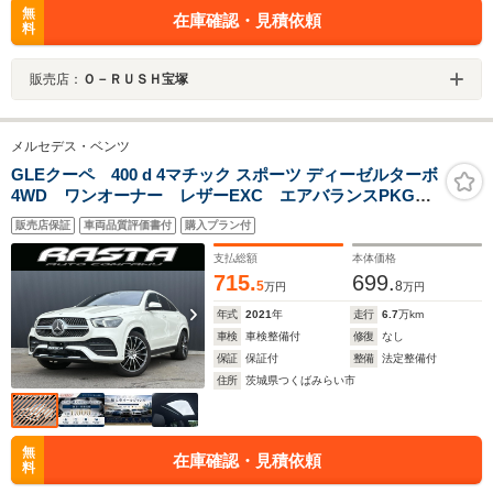
無
在庫確認・見積依頼
料
販売店：
Ｏ－ＲＵＳＨ宝塚
メルセデス・ベンツ
GLEクーペ 400 d 4マチック スポーツ ディーゼルターボ
4WD ワンオーナー レザーEXC エアバランスPKG
エナジャイジングPKG レーダーセーフPKG MBUX
販売店保証
車両品質評価書付
購入プラン付
360°カメラ Burmester パノラマSR 64色アンビエン
トL 黒革シート 前席Sベンチレーション 全席Sヒー
支払総額
本体価格
ター HUD
715.
699.
5
8
万円
万円
年式
2021
年
走行
6.7
万km
車検
車検整備付
修復
なし
保証
保証付
整備
法定整備付
住所
茨城県つくばみらい市
無
在庫確認・見積依頼
料