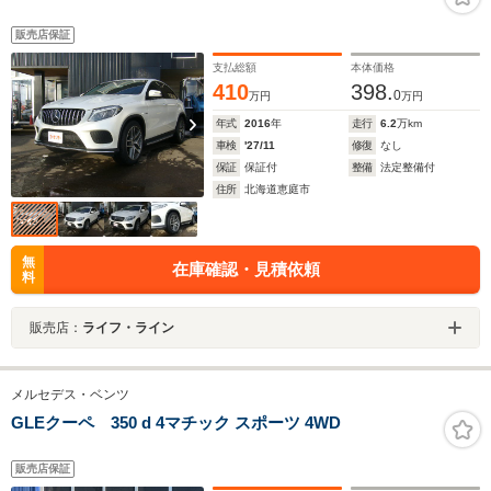
販売店保証
支払総額
本体価格
410
398.
0
万円
万円
年式
2016
年
走行
6.2
万km
車検
'27/11
修復
なし
保証
保証付
整備
法定整備付
住所
北海道恵庭市
無
在庫確認・見積依頼
料
販売店：
ライフ・ライン
メルセデス・ベンツ
GLEクーペ 350 d 4マチック スポーツ 4WD
販売店保証