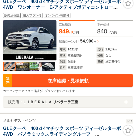
GLEクーペ 400 d 4マチック スポーツ ディーゼルターボ
4WD ワンオーナー E-アクティブボディコントロール
PKG パノラミックスライディングルーフ Burmester
販売店保証
購入プラン付
オンライン相談可
サラウンドサウンド 温冷機能付カップホルダー アン
ビエントライト パフュームアトマイザー ナビ
支払総額
本体価格
849.
840.
8
7
万円
万円
54,900
残価ローン
月々
円
年式
2021
年
走行
1.8
万km
車検
車検整備付
修復
なし
保証
保証付
整備
法定整備付
住所
三重県津市
無
在庫確認・見積依頼
料
カーセンサーアフター保証がBプランに付いています
販売店：
ＬＩＢＥＲＡＬＡ リベラーラ三重
メルセデス・ベンツ
PR
GLEクーペ 400 d 4マチック スポーツ ディーゼルターボ
4WD パノラミックスライディングルーフ