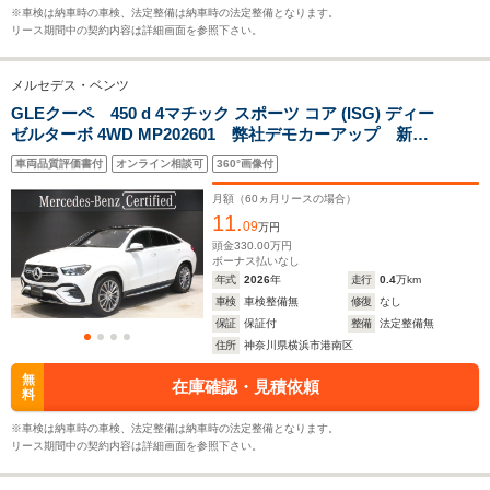
20.4km/L
15.9km/L
※車検は納車時の車検、法定整備は納車時の法定整備となります。
リース期間中の契約内容は詳細画面を参照下さい。
排気量
2996～3982cc
1992～1997cc
1950～29
メルセデス・ベンツ
駆動方式
4WD
4WD
4WD
GLEクーペ 450 d 4マチック スポーツ コア (ISG) ディー
ゼルターボ 4WD MP202601 弊社デモカーアップ 新車
保証継承 ドライビングアシスタンスパッケージ360°カ
車両品質評価書付
オンライン相談可
360°画像付
メラシステム パノラミックスライディングルーフ ア
ンビエントライト MBUXARナビゲーション シートベ
月額（
60
ヵ月リースの場合）
ンチレーター
11.
09
万円
頭金
330.00
万円
ボーナス払いなし
年式
2026
年
走行
0.4
万km
車検
車検整備無
修復
なし
保証
保証付
整備
法定整備無
住所
神奈川県横浜市港南区
無
在庫確認・見積依頼
料
※車検は納車時の車検、法定整備は納車時の法定整備となります。
リース期間中の契約内容は詳細画面を参照下さい。