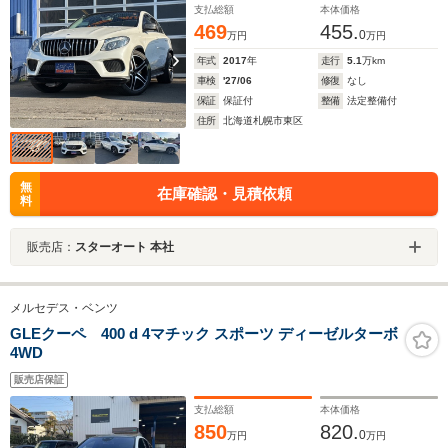
支払総額
本体価格
469
455.
0
万円
万円
年式
2017
年
走行
5.1
万km
車検
'27/06
修復
なし
保証
保証付
整備
法定整備付
住所
北海道札幌市東区
無
在庫確認・見積依頼
料
販売店：
スターオート 本社
メルセデス・ベンツ
GLEクーペ 400 d 4マチック スポーツ ディーゼルターボ
4WD
販売店保証
支払総額
本体価格
850
820.
0
万円
万円