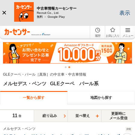
中古車情報カーセンサー
表示
Recruit Co., Ltd.
無料 － Google Play
履歴
お気に入り
メニュー
GLEクーペ・パール［真珠］の中古車・中古車情報
メルセデス・ベンツ GLEクーペ パール系
一覧から探す
地図から探す
更新時に
11
絞り込み
並べ替え
台
メール受信
メルセデス・ベンツ
PR