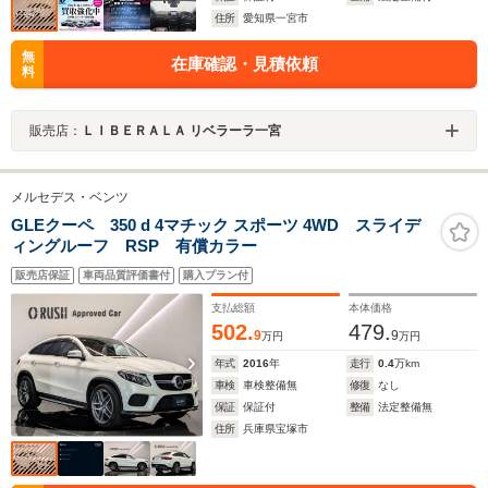
住所
愛知県一宮市
無
在庫確認・見積依頼
料
販売店：
ＬＩＢＥＲＡＬＡ リベラーラ一宮
メルセデス・ベンツ
GLEクーペ 350 d 4マチック スポーツ 4WD スライデ
ィングルーフ RSP 有償カラー
販売店保証
車両品質評価書付
購入プラン付
支払総額
本体価格
502.
479.
9
9
万円
万円
年式
2016
年
走行
0.4
万km
車検
車検整備無
修復
なし
保証
保証付
整備
法定整備無
住所
兵庫県宝塚市