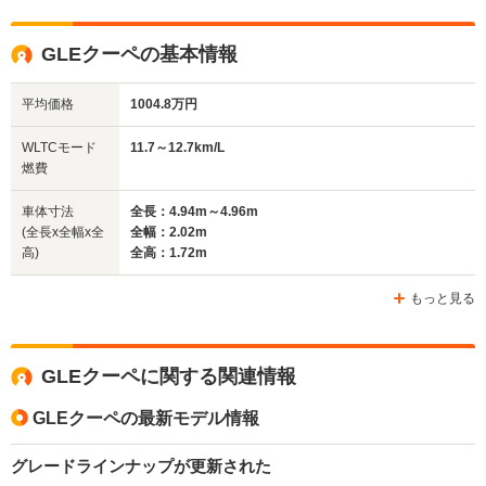
GLEクーペの基本情報
平均価格
1004.8万円
WLTCモード
11.7～12.7km/L
燃費
車体寸法
全長：4.94m～4.96m
(全長x全幅x全
全幅：2.02m
高)
全高：1.72m
もっと見る
GLEクーペに関する関連情報
GLEクーペの最新モデル情報
グレードラインナップが更新された