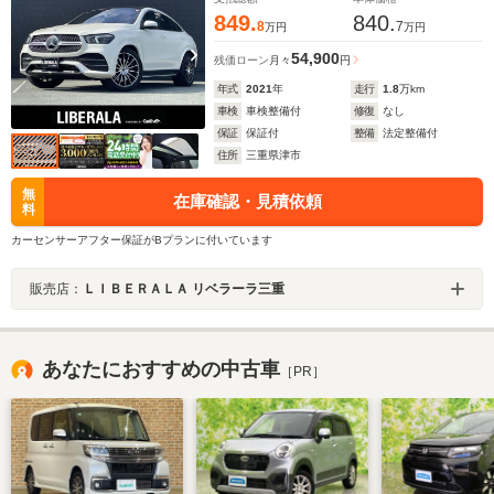
849.
840.
8
7
万円
万円
54,900
残価ローン
月々
円
年式
2021
年
走行
1.8
万km
車検
車検整備付
修復
なし
保証
保証付
整備
法定整備付
住所
三重県津市
無
在庫確認・見積依頼
料
カーセンサーアフター保証がBプランに付いています
販売店：
ＬＩＢＥＲＡＬＡ リベラーラ三重
あなたにおすすめの中古車
［PR］