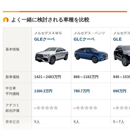
よく一緒に検討される車種を比較
メルセデスＡＭＧ
メルセデス・ベンツ
メルセデ
GLEクーペ
GLCクーペ
GLE
基本情報
新車価格
1421～2483万円
866～1182万円
940～15
中古車
1300.3万円
780.7万円
690万円
平均価格
クチコミ
-
-
-
総合評価
乗車定員
5人
5人
5～7人