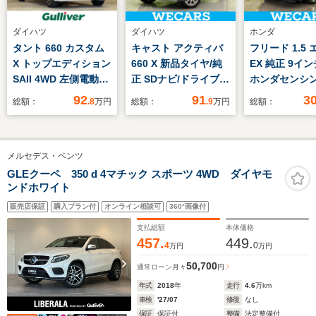
ダイハツ
ダイハツ
ホンダ
タント 660 カスタム
キャスト アクティバ
フリード 1.5
X トップエディション
660 X 新品タイヤ/純
EX 純正 9イン
SAII 4WD 左側電動ド
正 SDナビ/ドライブレ
ホンダセンシン
ア 社外ナビ フルセグ
コーダー 社外/ヘッド
側電動スライド
92
91
3
総額：
.8
万円
総額：
.9
万円
総額：
TV
ランプ
シートヒーター
LED/Bluetooth接
車線逸脱防止
続/ETC/EBD付ABS/横
テム/シート 
メルセデス・ベンツ
滑り防止装置/アイド
ザー/登録済未
リングストップ/バッ
ヘッドランプ
GLEクーペ 350 d 4マチック スポーツ 4WD ダイヤモ
ンドホワイト
クモニター
LED/USBジ
販売店保証
購入プラン付
オンライン相談可
360°画像付
支払総額
本体価格
457.
449.
4
0
万円
万円
50,700
通常ローン
月々
円
年式
2018
年
走行
4.6
万km
車検
'27/07
修復
なし
保証
保証付
整備
法定整備付