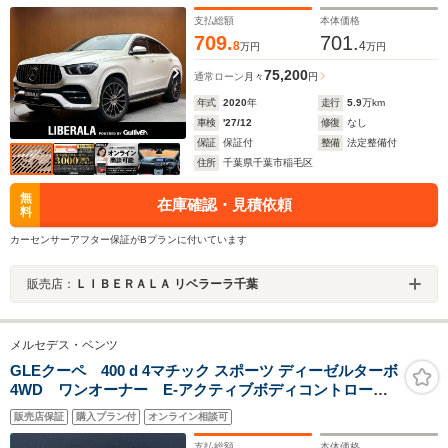
ーター パワーシート HUD アンビエントライト
360°カメラ 電動リアゲート ワイヤレスチャージン
支払総額
本体価格
グ ドラレコ ETC
709.
701.
8
4
万円
万円
75,200
通常ローン
月々
円
年式
2020
年
走行
5.9
万km
車検
'27/12
修復
なし
保証
保証付
整備
法定整備付
住所
千葉県千葉市稲毛区
無
在庫確認・見積依頼
料
カーセンサーアフター保証がBプランに付いています
販売店：
ＬＩＢＥＲＡＬＡ リベラーラ千葉
メルセデス・ベンツ
GLEクーペ 400 d 4マチック スポーツ ディーゼルターボ
4WD ワンオーナー E-アクティブボディコントロール
PKG パノラミックスライディングルーフ Burmester
販売店保証
購入プラン付
オンライン相談可
サラウンドサウンド 温冷機能付カップホルダー アン
ビエントライト パフュームアトマイザー ナビ
支払総額
本体価格