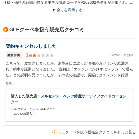
仕様・価格の細部が異なるモデル識別コードMP202602モデルが追加され、詳細な装備内容の見直しなどが行われている。（2026.7）
全てを表示する
GLEクーペを扱う販売店クチコミ
契約キャンセルしました
1
総合評価
2025/06/15投稿
点
こちらで一度契約しましたが、納車前日に誤った油種のガソリンが給油さ
れ、納車が延期となりました。 当初は「エンジンはかけずにレッカーで運ん
だ」との説明を受けましたが、その後の確認で、実際にはエンジンを始動し
て自走していたことが明らかになりました。 この点については、結果的に当
ああ
初の説明と異なる虚偽の内容が伝えられていた形となり、大きな不信感につ
ながりました。 最終的に契約はキャンセルし、返金対応は受けましたが、信
購入した販売店：
メルセデス・ベンツ鈴鹿サーティファイドカーセン
頼関係は損なわれたと感じています。 購入を検討される方は、事前の確認と
ター
慎重な対応をおすすめします。
メルセデス・ベンツ GLEクーペ
（2025/05購入）
GLEクーペを扱う販売店クチコミをもっと見る