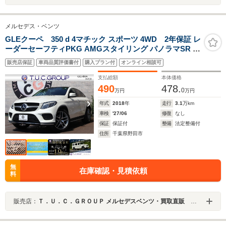
メルセデス・ベンツ
GLEクーペ 350 d 4マチック スポーツ 4WD 2年保証 レ
ーダーセーフティPKG AMGスタイリング パノラマSR ブ
ラックナッパレザー/全席シートヒーター 8インチワイド
販売店保証
車両品質評価書付
購入プラン付
オンライン相談可
ナビTV AppleCarPlay harman/kardon 360度カメラ LED
ヘッド アンビ3色 ランニングボード AMG20AW
支払総額
本体価格
490
478.
0
万円
万円
年式
2018
年
走行
3.1
万km
車検
'27/06
修復
なし
保証
保証付
整備
法定整備付
住所
千葉県野田市
無
在庫確認・見積依頼
料
販売店：
Ｔ．Ｕ．Ｃ．ＧＲＯＵＰ メルセデスベンツ・買取直販 柏インター／（株）シーリーフ