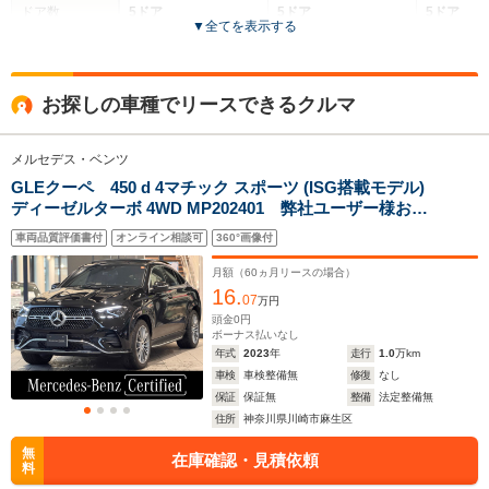
ドア数
5ドア
5ドア
5ドア
▼
全てを表示する
全高
全高
全高
1.72m
1.6m～1.61m
1.77
お探しの車種でリースできるクルマ
メルセデス・ベンツ
全幅
全幅
全幅
サイズ
2.02m
1.89m～1.92m
1.95m
GLEクーペ 450 d 4マチック スポーツ (ISG搭載モデル)
全長
全長
(全長x全幅x全高)
ディーゼルターボ 4WD MP202401 弊社ユーザー様お下
4.95m～4.96m
4.77m
4.93m
取り車 新車保証継承 E-ACTIVEコントロール 本革シ
車両品質評価書付
オンライン相談可
360°画像付
ート サンルーフ 360度カメラ AMGエクステリア
前席パワーシート シートヒーター ベンチレーター
月額（
60
ヵ月リースの場合）
ドアクロージングサポーター
16.
ホイールベース
ホイールベース
ホイー
07
万円
-m
-m
頭金
0
円
ボーナス払いなし
年式
2023
年
走行
1.0
万km
11.9～18.2km/L
10.3～14.
9.5～9.8km/L
車検
車検整備無
修復
なし
└市街地:9.2～
└市街地:7
└市街地:6.5～
保証
保証無
整備
法定整備無
14.3km/L
11.4km/L
WLTCモード
6.7km/L
住所
神奈川県川崎市麻生区
└郊外:12.1～
└郊外:10.
燃費
└郊外:9.9～10.2km/L
18.6km/L
14.2km/L
無
└高速道路:11.3～
在庫確認・見積依頼
料
└高速道路:13.4～
└高速道路:
11.7km/L