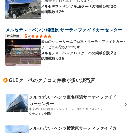
ご来場をお待ち致しております。
2
メルセデス・ベンツ GLEクーペの
掲載台数
台
67
総掲載数
台
メルセデス・ベンツ相模原 サーティファイドカーセンター
5
総合評価
点
最新のショールームで新車・サーティファイドカー・
サービスの取扱い中です
2
メルセデス・ベンツ GLEクーペの
掲載台数
台
63
総掲載数
台
GLEクーペのクチコミ件数が多い販売店
メルセデス・ベンツ東名横浜サーティファイド
カーセンター
東京都町田市鶴間７－２－１ （旧住所１６７４－１）
449
クチコミ：
件
メルセデス・ベンツ横浜東サーティファイドカ