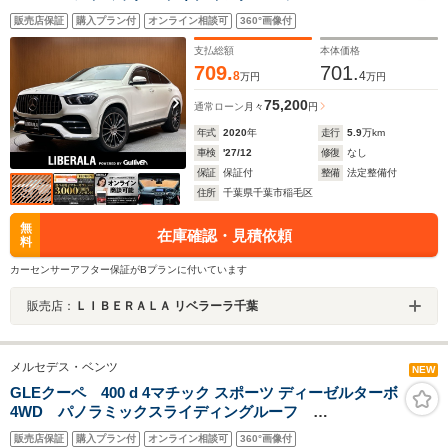
Burmester 黒革シート ベンチレーション シートヒ
販売店保証
購入プラン付
オンライン相談可
360°画像付
ーター パワーシート HUD アンビエントライト
360°カメラ 電動リアゲート ワイヤレスチャージン
支払総額
本体価格
グ ドラレコ ETC
709.
701.
8
4
万円
万円
75,200
通常ローン
月々
円
年式
2020
年
走行
5.9
万km
車検
'27/12
修復
なし
保証
保証付
整備
法定整備付
住所
千葉県千葉市稲毛区
無
在庫確認・見積依頼
料
カーセンサーアフター保証がBプランに付いています
販売店：
ＬＩＢＥＲＡＬＡ リベラーラ千葉
メルセデス・ベンツ
NEW
GLEクーペ 400 d 4マチック スポーツ ディーゼルターボ
4WD パノラミックスライディングルーフ
Burmester 黒革シート ベンチレーション シートヒ
販売店保証
購入プラン付
オンライン相談可
360°画像付