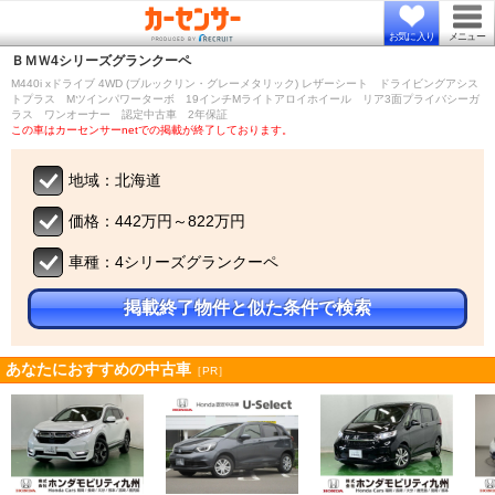
お気に入り
メニュー
ＢＭＷ
4シリーズグランクーペ
M440i xドライブ 4WD (ブルックリン・グレーメタリック) レザーシート ドライビングアシス
トプラス Mツインパワーターボ 19インチMライトアロイホイール リア3面プライバシーガ
ラス ワンオーナー 認定中古車 2年保証
この車はカーセンサーnetでの掲載が終了しております。
地域：北海道
価格：442万円～822万円
車種：4シリーズグランクーペ
掲載終了物件と似た条件で検索
あなたにおすすめの中古車
［PR］