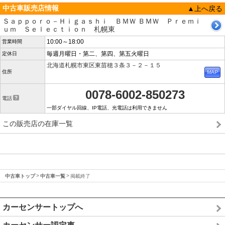
中古車販売店情報
▲上へ戻る
Ｓａｐｐｏｒｏ－Ｈｉｇａｓｈｉ ＢＭＷ ＢＭＷ Ｐｒｅｍｉ
ｕｍ Ｓｅｌｅｃｔｉｏｎ 札幌東
10:00～18:00
営業時間
毎週月曜日・第二、第四、第五火曜日
定休日
北海道札幌市東区東苗穂３条３－２－１５
住所
0078-6002-850273
電話
一部ダイヤル回線、IP電話、光電話は利用できません
この販売店の在庫一覧
中古車トップ
中古車一覧
掲載終了
カーセンサートップへ