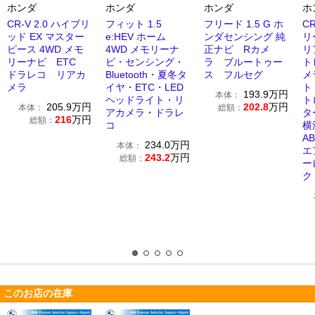
ホンダ
ホンダ
ホンダ
ホ
CR-V 2.0 ハイブリ
フィット 1.5
フリード 1.5 G ホ
CR
ッド EX マスター
e:HEV ホーム
ンダセンシング 純
リ
ピース 4WD メモ
4WD メモリーナ
正ナビ Rカメ
リ
リーナビ ETC
ビ・センシング・
ラ ブルートゥー
ト
ドラレコ リアカ
Bluetooth・夏冬タ
ス フルセグ
メ
メラ
イヤ・ETC・LED
ト
193.9
万円
本体：
ヘッドライト・リ
ト
205.9
万円
202.8
万円
本体：
総額：
アカメラ・ドラレ
タ
216
万円
総額：
コ
横
A
234.0
万円
本体：
エ
243.2
万円
総額：
ー
ク
このお店の在庫