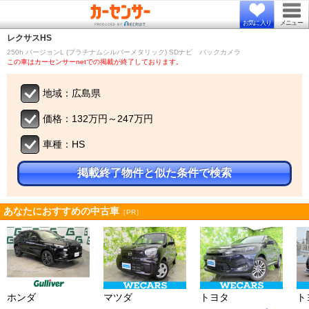
お気に入り
メニュー
レクサス
HS
250h バージョンL (プラチナムシルバーメタリック) SDナビ バックカメラ
この車はカーセンサーnetでの掲載が終了しております。
地域：広島県
価格：132万円～247万円
車種：HS
掲載終了物件と似た条件で検索
あなたにおすすめの中古車
［PR］
ホンダ
マツダ
トヨタ
ト