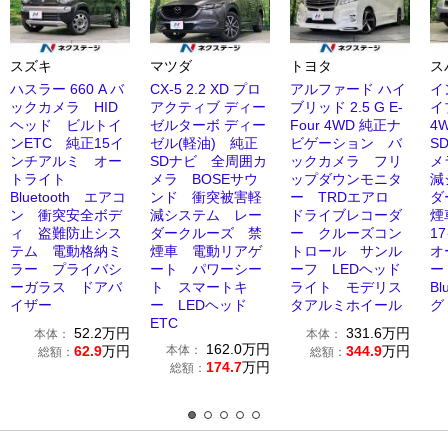
スズキ
マツダ
トヨタ
ス
ハスラー 660 A バ
CX-5 2.2 XD プロ
アルファード ハイ
イ
ックカメラ HID
アクティブ ディー
ブリッド 2.5 G E-
イ
ヘッド ビルトイ
ゼルターボ ディー
Four 4WD 純正ナ
4
ンETC 純正15イ
ゼル(軽油) 純正
ビゲーション バ
S
ンチアルミ オー
SDナビ 全周囲カ
ックカメラ フリ
メ
トライト
メラ BOSEサウ
ップダウンモニタ
減
Bluetooth エアコ
ンド 衝突被害軽
ー TRDエアロ
ダ
ン 衝突安全ボデ
減システム レー
ドライブレコーダ
煙
ィ 盗難防止シス
ダークルーズ 禁
ー クルーズコン
1
テム 電動格納ミ
煙車 電動リアゲ
トロール サンル
オ
ラー プライバシ
ート パワーシー
ーフ LEDヘッド
ー
ーガラス ドアバ
ト スマートキ
ライト モデリス
Bl
イザー
ー LEDヘッド
タアルミホイール
グ
ETC
52.2
万円
331.6
万円
本体：
本体：
162.0
万円
62.9
万円
本体：
344.9
万円
総額：
総額：
174.7
万円
総額：