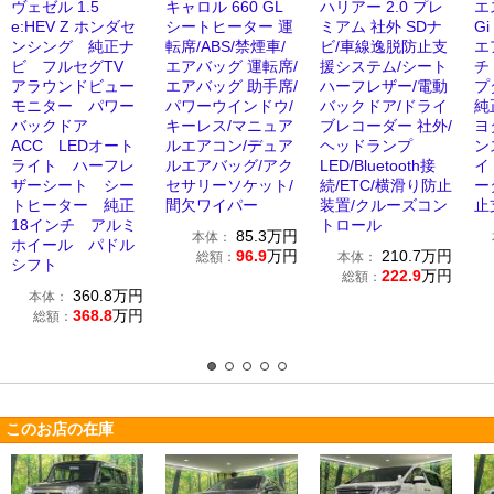
ヴェゼル 1.5
キャロル 660 GL
ハリアー 2.0 プレ
エ
e:HEV Z ホンダセ
シートヒーター 運
ミアム 社外 SDナ
G
ンシング 純正ナ
転席/ABS/禁煙車/
ビ/車線逸脱防止支
エ
ビ フルセグTV
エアバッグ 運転席/
援システム/シート
チ
アラウンドビュー
エアバッグ 助手席/
ハーフレザー/電動
プ
モニター パワー
パワーウインドウ/
バックドア/ドライ
純
バックドア
キーレス/マニュア
ブレコーダー 社外/
ヨ
ACC LEDオート
ルエアコン/デュア
ヘッドランプ
ン
ライト ハーフレ
ルエアバッグ/アク
LED/Bluetooth接
イ
ザーシート シー
セサリーソケット/
続/ETC/横滑り防止
ー
トヒーター 純正
間欠ワイパー
装置/クルーズコン
止
18インチ アルミ
トロール
85.3
万円
本体：
ホイール パドル
96.9
万円
210.7
万円
総額：
本体：
シフト
222.9
万円
総額：
360.8
万円
本体：
368.8
万円
総額：
このお店の在庫